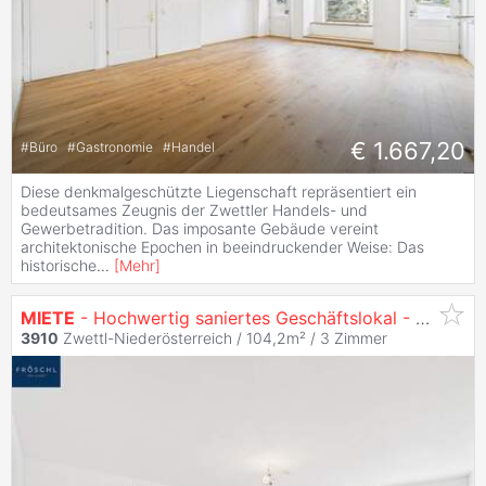
€ 1.667,20
#
Büro
#
Gastronomie
#
Handel
Diese denkmalgeschützte Liegenschaft repräsentiert ein
bedeutsames Zeugnis der Zwettler Handels- und
Gewerbetradition. Das imposante Gebäude vereint
architektonische Epochen in beeindruckender Weise: Das
historische
...
[
Mehr
]
MIETE
- Hochwertig saniertes Geschäftslokal - Zwettl Landstraße / Hauptplatz
3910
Zwettl-Niederösterreich / 104,2m² /
3 Zimmer