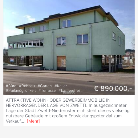
#
Büro
#
Rohbau
#
Garten
#
Keller
€ 890.000,-
#
Parkmöglichkeit
#
Terrasse
#
barrierefrei
ATTRAKTIVE WOHN- ODER GEWERBEIMMOBILIE IN
HERVORRAGENDER LAGE VON ZWETTL In ausgezeichneter
Lage der Stadt Zwettl-Niederösterreich steht dieses vielseitig
nutzbare Gebäude mit großem Entwicklungspotenzial zum
Verkauf.
...
[
Mehr
]