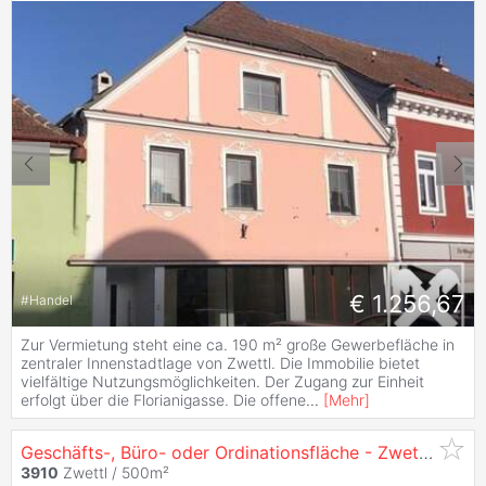
€ 1.256,67
#
Handel
Zur Vermietung steht eine ca. 190 m² große Gewerbefläche in
zentraler Innenstadtlage von Zwettl. Die Immobilie bietet
vielfältige Nutzungsmöglichkeiten. Der Zugang zur Einheit
erfolgt über die Florianigasse. Die offene
...
[
Mehr
]
Geschäfts-, Büro- oder Ordinationsfläche - Zwettl Zentrum
3910
Zwettl / 500m²