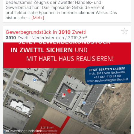
bedeutsames Zeugnis der Zwettler Handels- und
Gewerbetradition. Das imposante Gebäude vereint
architektonische Epochen in beeindruckender Weise: Das
historische
...
[
Mehr
]
Gewerbegrundstück in
3910
Zwettl
3910
Zwettl-Niederösterreich / 2319,3m²
#
Gewerbegrundstück