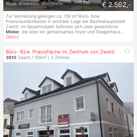
€ 2.562,-
#
Büro
#
Ordination
#
barrierefrei
Zur Vermietung gelangen ca. 159 m² Büro- bzw.
Praxisräumlichkeiten in zentraler Lage der Bezirkshauptstadt
Zwettl. Im Gesamtobjekt befinden sich zwei gewerbliche
Mieter
, die über ein gemeinsames Foyer und Stiegenhaus
...
[
Mehr
]
Büro- Bzw. Praxisfläche im Zentrum von Zwettl
3910
Zwettl / 159m² /
3 Zimmer