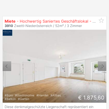
Miete
- Hochwertig Saniertes Geschäftslokal - Zwettl Landstraße / Hauptplatz
3910
Zwettl-Niederösterreich / 52m² /
3 Zimmer
#
Büro
#
Gastronomie
#
Handel
#
Altbau
€ 1.875,60
#
Balkon
#
Garten
Diese denkmalgeschützte Liegenschaft repräsentiert ein