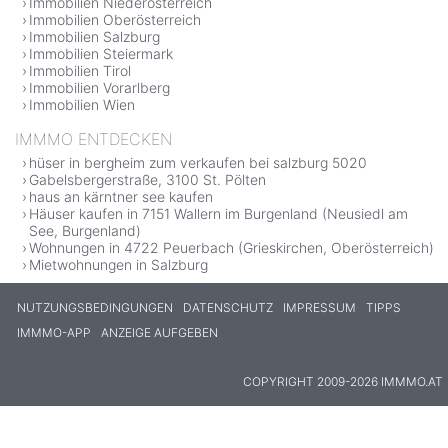
Immobilien Niederösterreich
Immobilien Oberösterreich
Immobilien Salzburg
Immobilien Steiermark
Immobilien Tirol
Immobilien Vorarlberg
Immobilien Wien
IMMMO ENTDECKEN
hüser in bergheim zum verkaufen bei salzburg 5020
Gabelsbergerstraße, 3100 St. Pölten
haus an kärntner see kaufen
Häuser kaufen in 7151 Wallern im Burgenland (Neusiedl am
See, Burgenland)
Wohnungen in 4722 Peuerbach (Grieskirchen, Oberösterreich)
Mietwohnungen in Salzburg
NUTZUNGSBEDINGUNGEN
DATENSCHUTZ
IMPRESSUM
TIPPS
IMMMO-APP
ANZEIGE AUFGEBEN
COPYRIGHT 2009-2026 IMMMO.AT