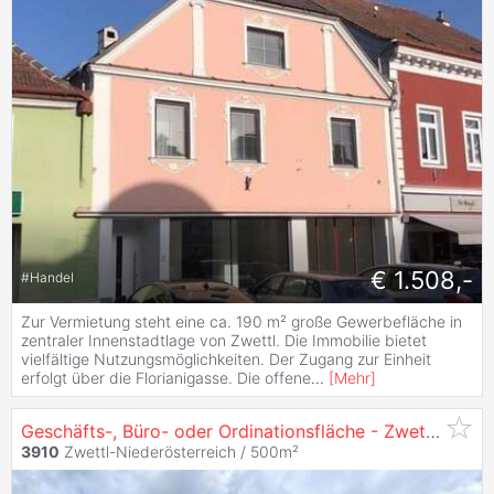
€ 1.508,-
#
Handel
Zur Vermietung steht eine ca. 190 m² große Gewerbefläche in
zentraler Innenstadtlage von Zwettl. Die Immobilie bietet
vielfältige Nutzungsmöglichkeiten. Der Zugang zur Einheit
erfolgt über die Florianigasse. Die offene
...
[
Mehr
]
Geschäfts-, Büro- oder Ordinationsfläche - Zwettl Zentrum
3910
Zwettl-Niederösterreich / 500m²