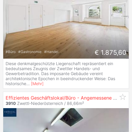
€ 1.875,60
#
Büro
#
Gastronomie
#
Handel
Diese denkmalgeschützte Liegenschaft repräsentiert ein
bedeutsames Zeugnis der Zwettler Handels- und
Gewerbetradition. Das imposante Gebäude vereint
architektonische Epochen in beeindruckender Weise: Das
historische
...
[
Mehr
]
Effizientes Geschäftslokal/Büro - Angemessene
MIETE
i
3910
Zwettl-Niederösterreich / 86,66m²