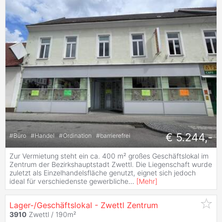
€ 5.244,-
#
Büro
#
Handel
#
Ordination
#
barrierefrei
Zur Vermietung steht ein ca. 400 m² großes Geschäftslokal im
Zentrum der Bezirkshauptstadt Zwettl. Die Liegenschaft wurde
zuletzt als Einzelhandelsfläche genutzt, eignet sich jedoch
ideal für verschiedenste gewerbliche
...
[
Mehr
]
Lager-/Geschäftslokal - Zwettl Zentrum
3910
Zwettl / 190m²