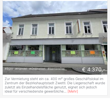
€ 4.370,-
#
Büro
#
Handel
#
Ordination
#
barrierefrei
Zur Vermietung steht ein ca. 400 m² großes Geschäftslokal im
Zentrum der Bezirkshauptstadt Zwettl. Die Liegenschaft wurde
zuletzt als Einzelhandelsfläche genutzt, eignet sich jedoch
ideal für verschiedenste gewerbliche
...
[
Mehr
]