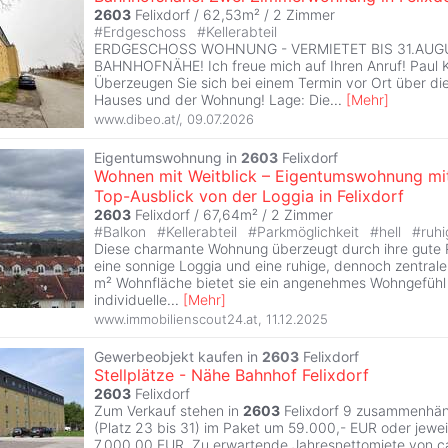
2603
Felixdorf / 62,53m² /
2 Zimmer
#
Erdgeschoss
#
Kellerabteil
ERDGESCHOSS WOHNUNG - VERMIETET BIS 31.AUGU
BAHNHOFNÄHE! Ich freue mich auf Ihren Anruf! Paul Kl
Überzeugen Sie sich bei einem Termin vor Ort über die
Hauses und der Wohnung! Lage: Die
...
[
Mehr
]
www.dibeo.at/
,
09.07.2026
Eigentumswohnung in
2603
Felixdorf
Wohnen mit Weitblick – Eigentumswohnung mi
Top-Ausblick von der Loggia in Felixdorf
2603
Felixdorf / 67,64m² /
2 Zimmer
#
Balkon
#
Kellerabteil
#
Parkmöglichkeit
#
hell
#
ruhi
Diese charmante Wohnung überzeugt durch ihre gute 
eine sonnige Loggia und eine ruhige, dennoch zentrale
m² Wohnfläche bietet sie ein angenehmes Wohngefühl u
individuelle
...
[
Mehr
]
www.immobilienscout24.at
,
11.12.2025
Gewerbeobjekt kaufen in
2603
Felixdorf
Stellplätze - Nähe Bahnhof Felixdorf
2603
Felixdorf
Zum Verkauf stehen in
2603
Felixdorf 9 zusammenhän
(Platz 23 bis 31) im Paket um 59.000,- EUR oder jewei
7.000,00 EUR. Zu erwartende Jahresnettomiete von c