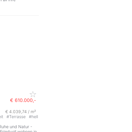
€ 610.000,-
€ 4.039,74 / m²
eit
#
Terrasse
#
hell
Ruhe und Natur -
Friedvoll wohnen in