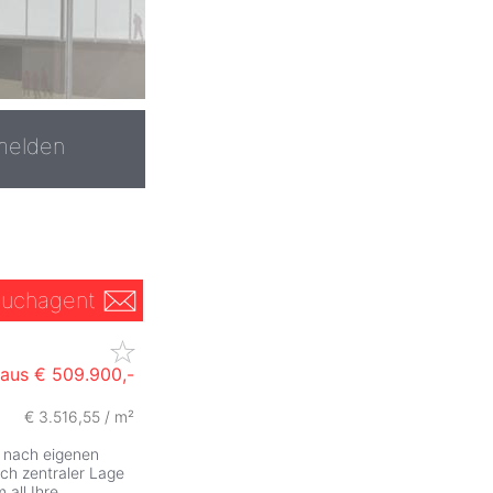
melden
uchagent
haus
€ 509.900,-
€ 3.516,55 / m²
m nach eigenen
ch zentraler Lage
 all Ihre