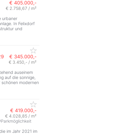
€ 405.000,-
€ 2.758,67 / m²
ZurÃ
e urbaner
nlage. In Felixdorf
struktur und
29
€ 345.000,-
€ 3.450,- / m²
estehend auseinem
g auf die sonnige,
er schönen modernen
€ 419.000,-
€ 4.028,85 / m²
#
Parkmöglichkeit
ZurÃ
die im Jahr 2021 im