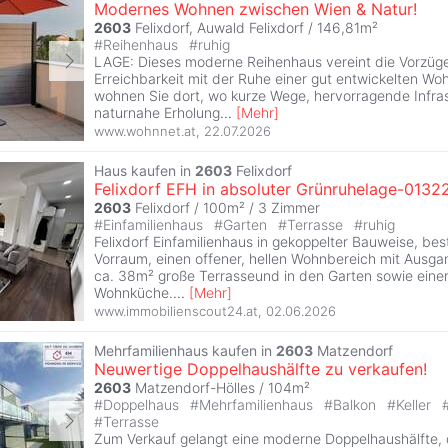
Modernes Wohnen zwischen Wien & Natur!
2603
Felixdorf, Auwald Felixdorf / 146,81m²
#
Reihenhaus
#
ruhig
LAGE: Dieses moderne Reihenhaus vereint die Vorzüg
Erreichbarkeit mit der Ruhe einer gut entwickelten Woh
wohnen Sie dort, wo kurze Wege, hervorragende Infra
naturnahe Erholung
...
[
Mehr
]
www.wohnnet.at
,
22.07.2026
Haus kaufen in
2603
Felixdorf
Felixdorf EFH in absoluter Grünruhelage-0132
2603
Felixdorf / 100m² /
3 Zimmer
#
Einfamilienhaus
#
Garten
#
Terrasse
#
ruhig
Felixdorf Einfamilienhaus in gekoppelter Bauweise, b
Vorraum, einen offener, hellen Wohnbereich mit Ausgan
ca. 38m² große Terrasseund in den Garten sowie ein
Wohnküche.
...
[
Mehr
]
www.immobilienscout24.at
,
02.06.2026
Mehrfamilienhaus kaufen in
2603
Matzendorf
Neuwertige Doppelhaushälfte zu verkaufen!
2603
Matzendorf-Hölles / 104m²
#
Doppelhaus
#
Mehrfamilienhaus
#
Balkon
#
Keller
#
Terrasse
Zum Verkauf gelangt eine moderne Doppelhaushälfte, 