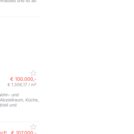
nhauses und ist ab
€ 100.000,-
€ 1.306,17 / m²
ZurÃ
Wohn- und
Abstellraum, Küche,
bteil und
rf!
€ 107.000,-