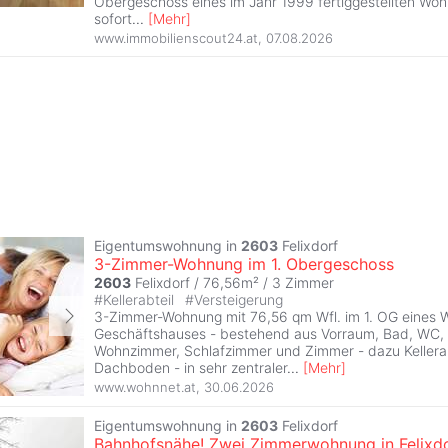
Obergeschoss eines im Jahr 1999 fertiggestellten Woh
sofort
...
[
Mehr
]
www.immobilienscout24.at
,
07.08.2026
Eigentumswohnung in
2603
Felixdorf
3-Zimmer-Wohnung im 1. Obergeschoss
2603
Felixdorf / 76,56m² /
3 Zimmer
#
Kellerabteil
#
Versteigerung
3-Zimmer-Wohnung mit 76,56 qm Wfl. im 1. OG eines 
Geschäftshauses - bestehend aus Vorraum, Bad, WC, 
Wohnzimmer, Schlafzimmer und Zimmer - dazu Kellera
Dachboden - in sehr zentraler
...
[
Mehr
]
www.wohnnet.at
,
30.06.2026
Eigentumswohnung in
2603
Felixdorf
Bahnhofsnähe! Zwei Zimmerwohnung in Felixdo