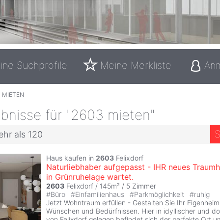
ine Suchprofile
Meine Merkliste
An
 MIETEN
bnisse für "2603 mieten"
S
ehr als 120
Haus kaufen in
2603
Felixdorf
Naturliebhaber aufgepasst - IHR neues Traum
in Grünruhelage wartet.
2603
Felixdorf / 145m² /
5 Zimmer
#
Büro
#
Einfamilienhaus
#
Parkmöglichkeit
#
ruhig
Jetzt Wohntraum erfüllen - Gestalten Sie Ihr Eigenhei
Wünschen und Bedürfnissen. Hier in idyllischer und do
von Felixdorf gelegen befindet sich der perfekte Ort um