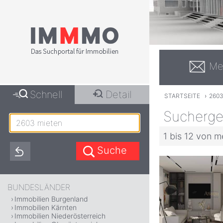
Me
Schnell
Detail
STARTSEITE
›
2603
Sucherge
1 bis 12 von m
BUNDESLÄNDER
Immobilien Burgenland
Immobilien Kärnten
Immobilien Niederösterreich