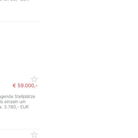
€ 59.000,-
gende Stellplätze
ZurÃ
ls einzeln um
a. 3.780,- EUR