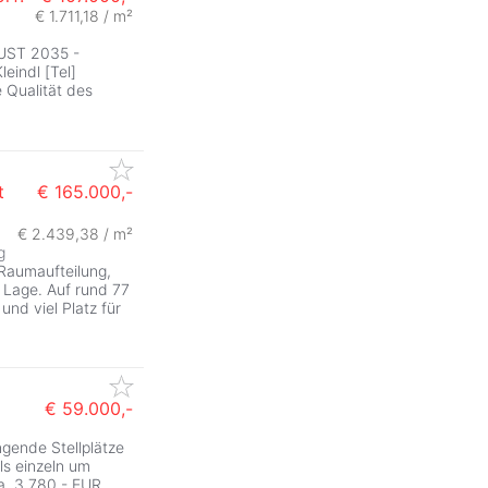
€ 1.711,18 / m²
ST 2035 -
eindl [Tel]
 Qualität des
t
€ 165.000,-
€ 2.439,38 / m²
g
Raumaufteilung,
 Lage. Auf rund 77
nd viel Platz für
€ 59.000,-
gende Stellplätze
ls einzeln um
a. 3.780,- EUR