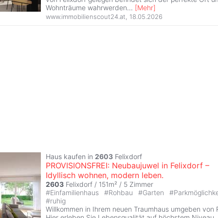
Wohnträume wahrwerden
...
[
Mehr
]
www.immobilienscout24.at
,
18.05.2026
Haus kaufen in
2603
Felixdorf
PROVISIONSFREI: Neubaujuwel in Felixdorf –
Idyllisch wohnen, modern leben.
2603
Felixdorf / 151m² /
5 Zimmer
#
Einfamilienhaus
#
Rohbau
#
Garten
#
Parkmöglichk
#
ruhig
Willkommen in Ihrem neuen Traumhaus umgeben von 
Hier erleben Sie Lebensqualität auf höchstem Niveau. 