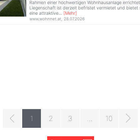
Rahmen einer hochwertigen Wohnhausanlage errichtet
Liegenschaft ist derzeit befristet vermietet und biete
eine attraktive
...
[
Mehr
]
www.wohnnet.at
,
28.07.2026
1
2
3
...
10