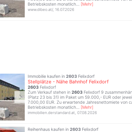
Betriebskosten monatlich
...
[
Mehr
]
www.dibeo.at/
,
16.07.2026
Immobilie kaufen in
2603
Felixdorf
Stellplätze - Nähe Bahnhof Felixdorf
2603
Felixdorf
Zum Verkauf stehen in
2603
Felixdorf 9 zusammenhän
(Platz 23 bis 31) im Paket um 59.000,- EUR oder jewei
7.000,00 EUR. Zu erwartende Jahresnettomiete von c
Betriebskosten monatlich
...
[
Mehr
]
immobilien.derstandard.at
,
07.08.2026
Reihenhaus kaufen in
2603
Felixdorf