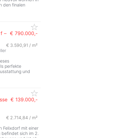
n den finalen
f –
€ 790.000,-
€ 3.590,91 / m²
ller
ieses
ls perfekte
Ausstattung und
sse
€ 139.000,-
€ 2.714,84 / m²
Felixdorf mit einer
befindet sich im 2.