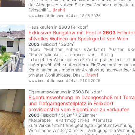
der Alleegasse: Nutzen Sie diese Chance und gestalte
Feinschliff
...
[
Mehr
]
www.immobilienscout24.at
,
18.05.2026
Haus kaufen in
2603
Felixdorf
Exklusiver Bungalow mit Pool in
2603
Felixdor
stilvolles Wohnen am Speckgürtel von Wien
2603
Felixdorf / 220m²
#
Büro
#
Mehrfamilienhaus
#
Werkstatt
#
Garten
#
Ke
#
Parkmöglichkeit
#
Terrasse
#
hell
#
ruhig
In begehrter Wohnlage von Felixdorf präsentiert sich d
außergewöhnliche unterkellerte Ein/Zweifamilienhaus a
Kombination aus moderner Architektur, hochwertiger 
privater Wohlfühloase. Das
...
[
Mehr
]
www.immobilienscout24.at
,
21.06.2026
Eigentumswohnung in
2603
Felixdorf
Eigentumswohnung im Dachgeschoß mit Terra
und Tiefgaragenstellplatz in Felixdorf
provisionsfrei vom Eigentümer zu verkaufen
2603
Felixdorf / 51,2m² /
2 Zimmer
#
Kellerabteil
#
Parkmöglichkeit
#
Terrasse
Zum Verkauf steht eine gepflegte Eigentumswohnung in 
Wohnfläche von 52,10 m2 zur Verfügung. Die Wohnung 