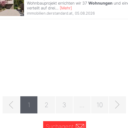
Wohnbauprojekt errichten wir 37
Wohnungen
und ein
verteilt auf drei
...
[
Mehr
]
immobilien.derstandard.at
,
05.08.2026
1
2
3
...
10
Suchagent