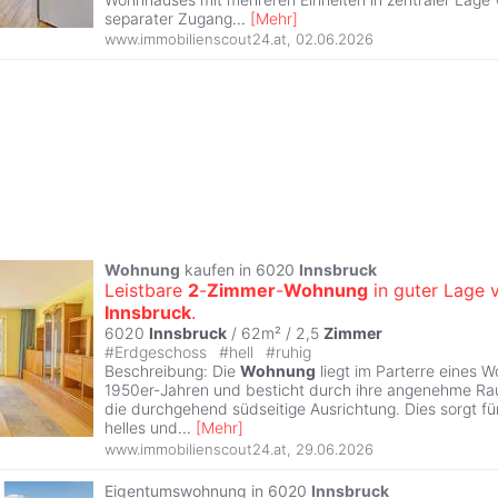
separater Zugang
...
[
Mehr
]
www.immobilienscout24.at
,
02.06.2026
Wohnung
kaufen in 6020
Innsbruck
Leistbare
2
-
Zimmer
-
Wohnung
in guter Lage 
Innsbruck
.
6020
Innsbruck
/ 62m² /
2,5
Zimmer
#
Erdgeschoss
#
hell
#
ruhig
Beschreibung: Die
Wohnung
liegt im Parterre eines 
1950er-Jahren und besticht durch ihre angenehme Ra
die durchgehend südseitige Ausrichtung. Dies sorgt fü
helles und
...
[
Mehr
]
www.immobilienscout24.at
,
29.06.2026
Eigentumswohnung in 6020
Innsbruck