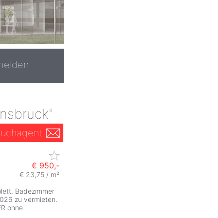
melden
nsbruck"
uchagent
€ 950,-
€ 23,75 / m²
plett, Badezimmer
2026 zu vermieten.
ER ohne