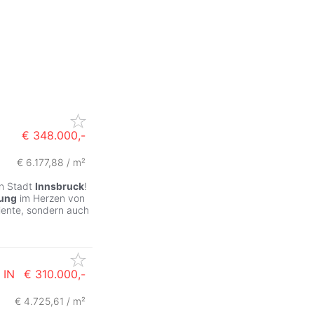
€ 348.000,-
€ 6.177,88 / m²
en Stadt
Innsbruck
!
ung
im Herzen von
biente, sondern auch
IN
€ 310.000,-
€ 4.725,61 / m²