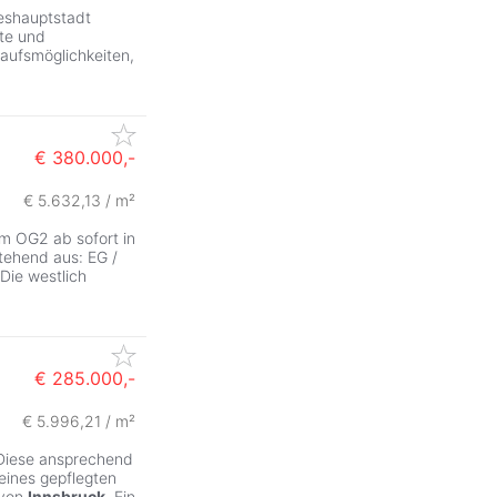
eshauptstadt
nte und
kaufsmöglichkeiten,
€ 380.000,-
€ 5.632,13 / m²
 OG2 ab sofort in
tehend aus: EG /
Die westlich
€ 285.000,-
€ 5.996,21 / m²
Diese ansprechend
eines gepflegten
 von
Innsbruck
. Ein