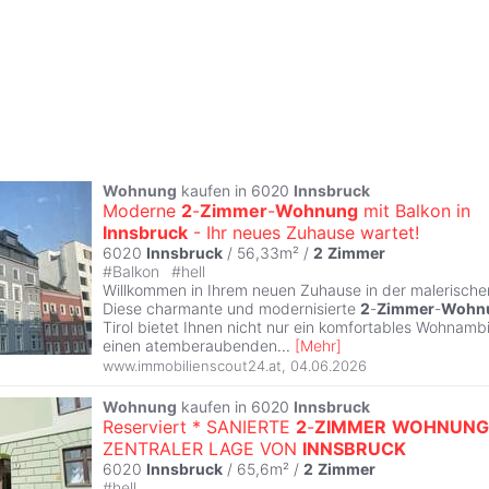
Wohnung
kaufen in 6020
Innsbruck
Moderne
2
-
Zimmer
-
Wohnung
mit Balkon in
Innsbruck
- Ihr neues Zuhause wartet!
6020
Innsbruck
/ 56,33m² /
2
Zimmer
#
Balkon
#
hell
Willkommen in Ihrem neuen Zuhause in der malerisch
Diese charmante und modernisierte
2
-
Zimmer
-
Wohn
Tirol bietet Ihnen nicht nur ein komfortables Wohnam
einen atemberaubenden
...
[
Mehr
]
www.immobilienscout24.at
,
04.06.2026
Wohnung
kaufen in 6020
Innsbruck
Reserviert * SANIERTE
2
-
ZIMMER
WOHNUNG
ZENTRALER LAGE VON
INNSBRUCK
6020
Innsbruck
/ 65,6m² /
2
Zimmer
#
hell