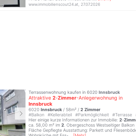
www.immobilienscout24.at
,
27.07.2026
Terrassenwohnung kaufen in 6020
Innsbruck
Attraktive
2
-
Zimmer
-Anlegerwohnung in
Innsbruck
6020
Innsbruck
/ 58m² /
2
Zimmer
#
Balkon
#
Kellerabteil
#
Parkmöglichkeit
#
Terrasse
Hier einige kurze Informationen zur Immobilie:
2
-
Zimm
ca. 58,00 m² im
2
. Obergeschoss Westseitiger Balkon 
Fläche Gepflegte Ausstattung: Parkett und Fliesenbö
Wohnküche mit Ess-
...
[
Mehr
]