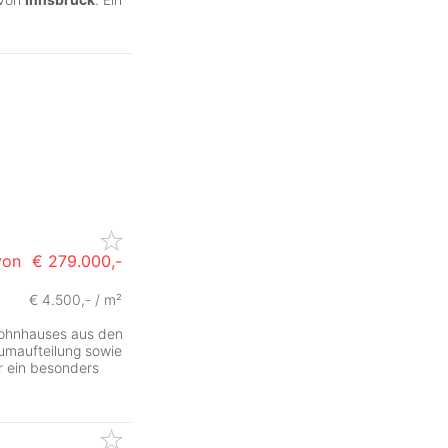
von
€ 279.000,-
€ 4.500,- / m²
Wohnhauses aus den
umaufteilung sowie
r ein besonders