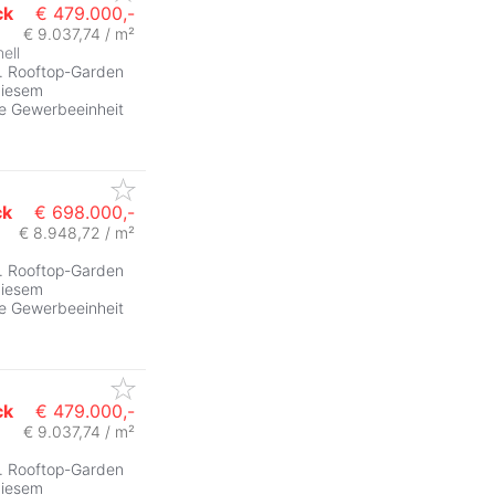
ck
€ 479.000,-
€ 9.037,74 / m²
hell
ZurÃ
... Rooftop-Garden
diesem
e Gewerbeeinheit
ck
€ 698.000,-
€ 8.948,72 / m²
ZurÃ
... Rooftop-Garden
diesem
e Gewerbeeinheit
ck
€ 479.000,-
€ 9.037,74 / m²
ZurÃ
... Rooftop-Garden
diesem