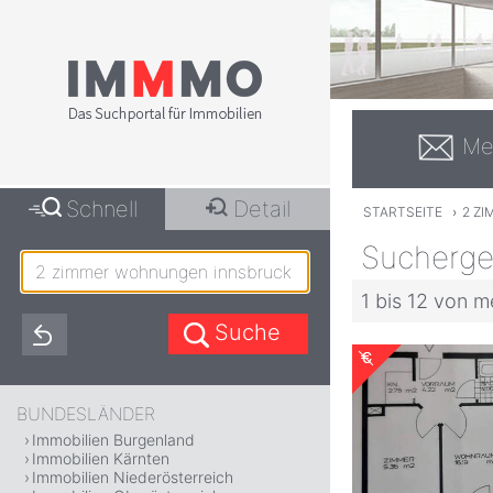
Me
Schnell
Detail
STARTSEITE
›
2 Z
Sucherge
1 bis 12 von m
BUNDESLÄNDER
Immobilien Burgenland
Immobilien Kärnten
Immobilien Niederösterreich