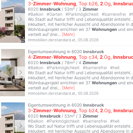
3-
Zimmer
-
Wohnung
, Top b26,
2
.Og,
Innsbru
6020
Innsbruck
/ 53m² /
3
Zimmer
#
Balkon
#
Garten
#
Parkmöglichkeit
#
barrierefrei
#
Wo Stadt auf Natur trifft und Lebensqualität entsteht
inkludiert, mit herrlicher Aussicht und Abendsonne In 
Wohnbauprojekt errichten wir 37
Wohnungen
und ein
verteilt auf drei
...
[
Mehr
]
immobilien.derstandard.at
,
05.08.2026
Eigentumswohnung in 6020
Innsbruck
4-
Zimmer
-
Wohnung
, Top c34,
2
.Og,
Innsbru
6020
Innsbruck
/ 78m² /
4
Zimmer
#
Balkon
#
Parkmöglichkeit
#
barrierefrei
#
hell
Wo Stadt auf Natur trifft und Lebensqualität entsteht
inkludiert, mit herrlicher Aussicht und Abendsonne In 
Wohnbauprojekt errichten wir 37
Wohnungen
und ein
verteilt auf drei
...
[
Mehr
]
immobilien.derstandard.at
,
05.08.2026
Eigentumswohnung in 6020
Innsbruck
3-
Zimmer
-
Wohnung
, Top b24,
2
.Og,
Innsbru
6020
Innsbruck
/ 53m² /
3
Zimmer
#
Balkon
#
Parkmöglichkeit
#
barrierefrei
#
hell
Wo Stadt auf Natur trifft und Lebensqualität entsteht
inkludiert, mit herrlicher Aussicht und Abendsonne In 