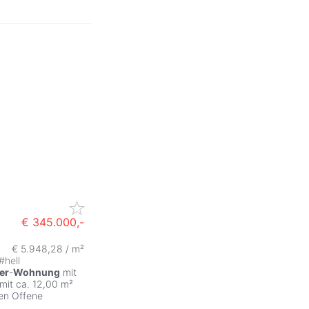
€ 345.000,-
€ 5.948,28 / m²
ZurÃ
#
hell
er
-
Wohnung
mit
mit ca. 12,00 m²
den Offene