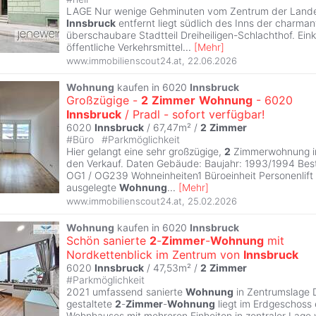
LAGE Nur wenige Gehminuten vom Zentrum der Land
Innsbruck
entfernt liegt südlich des Inns der charma
überschaubare Stadtteil Dreiheiligen-Schlachthof. Ein
öffentliche Verkehrsmittel
...
[
Mehr
]
www.immobilienscout24.at
,
22.06.2026
Wohnung
kaufen in 6020
Innsbruck
Großzügige -
2
Zimmer
Wohnung
- 6020
Innsbruck
/ Pradl - sofort verfügbar!
6020
Innsbruck
/ 67,47m² /
2
Zimmer
#
Büro
#
Parkmöglichkeit
Hier gelangt eine sehr großzügige,
2
Zimmerwohnung im
den Verkauf. Daten Gebäude: Baujahr: 1993/1994 Bes
OG1 / OG239 Wohneinheiten1 Büroeinheit Personenlift 
ausgelegte
Wohnung
...
[
Mehr
]
www.immobilienscout24.at
,
25.02.2026
Wohnung
kaufen in 6020
Innsbruck
Schön sanierte
2
-
Zimmer
-
Wohnung
mit
Nordkettenblick im Zentrum von
Innsbruck
6020
Innsbruck
/ 47,53m² /
2
Zimmer
#
Parkmöglichkeit
2021 umfassend sanierte
Wohnung
in Zentrumslage 
gestaltete
2
-
Zimmer
-
Wohnung
liegt im Erdgeschoss 
Wohnhauses mit mehreren Einheiten in zentraler Lage