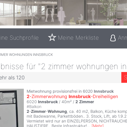
ine Suchprofile
Meine Merkliste
An
IMMER WOHNUNGEN INNSBRUCK
bnisse für "2 zimmer wohnungen in
S
ehr als 120
Mietwohnung provisionsfrei in 6020
Innsbruck
2
-Zimmerwohnung
Innsbruck
-Dreiheiligen
6020
Innsbruck
/ 40m² /
2
Zimmer
#
Balkon
2
-
Zimmer
-
Wohnung
, ca. 40 m2, Balkon, Küche kom
mit Badewanne, Parkettböden.. 3. Stock, Lift, ab 1.9.
Vermietet wird nur an EINZELPERSON, NICHTRAUCH
HAUSTIERE.. Beste Infrastruktur!
...
[
Mehr
]