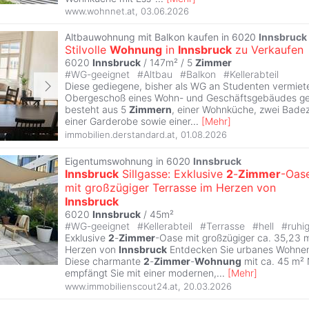
www.wohnnet.at
,
03.06.2026
Altbauwohnung mit Balkon kaufen in 6020
Innsbruck
Stilvolle
Wohnung
in
Innsbruck
zu Verkaufen
6020
Innsbruck
/ 147m² /
5
Zimmer
#
WG-geeignet
#
Altbau
#
Balkon
#
Kellerabteil
Diese gediegene, bisher als WG an Studenten vermiete
Obergeschoß eines Wohn- und Geschäftsgebäudes g
besteht aus 5
Zimmern
, einer Wohnküche, zwei Bad
einer Garderobe sowie einer
...
[
Mehr
]
immobilien.derstandard.at
,
01.08.2026
Eigentumswohnung in 6020
Innsbruck
Innsbruck
Sillgasse: Exklusive
2
-
Zimmer
-Oas
mit großzügiger Terrasse im Herzen von
Innsbruck
6020
Innsbruck
/ 45m²
#
WG-geeignet
#
Kellerabteil
#
Terrasse
#
hell
#
ruhi
Exklusive
2
-
Zimmer
-Oase mit großzügiger ca. 35,23 
Herzen von
Innsbruck
Entdecken Sie urbanes Wohnen 
Diese charmante
2
-
Zimmer
-
Wohnung
mit ca. 45 m² 
empfängt Sie mit einer modernen,
...
[
Mehr
]
www.immobilienscout24.at
,
20.03.2026