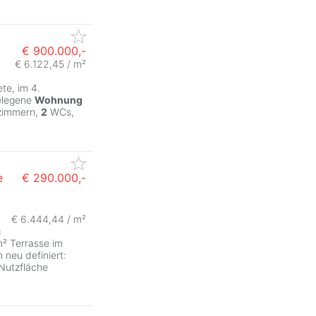
€ 900.000,-
€ 6.122,45 / m²
ZurÃ
te, im 4.
elegene
Wohnung
ezimmern,
2
WCs,
e
€ 290.000,-
€ 6.444,44 / m²
g
m² Terrasse im
neu definiert:
Nutzfläche