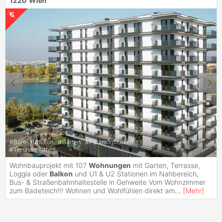
1220
Wien
#
Büro
#
Balkon
#
Garten
#
Parkmöglichkeit
#
Terrasse
#
hell
Wohnbauprojekt mit 107
Wohnungen
mit Garten, Terrasse,
Loggia oder
Balkon
und U1 & U2 Stationen im Nahbereich,
Bus- & Straßenbahnhaltestelle in Gehweite Vom Wohnzimmer
zum Badeteich!!! Wohnen und Wohlfühlen direkt am
...
[
Mehr
]