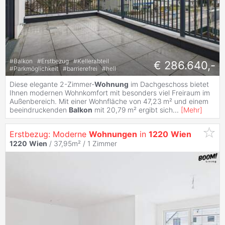
#
Balkon
#
Erstbezug
#
Kellerabteil
€ 286.640,-
#
Parkmöglichkeit
#
barrierefrei
#
hell
Diese elegante 2-Zimmer-
Wohnung
im Dachgeschoss bietet
Ihnen modernen Wohnkomfort mit besonders viel Freiraum im
Außenbereich. Mit einer Wohnfläche von 47,23 m² und einem
beeindruckenden
Balkon
mit 20,79 m² ergibt sich
...
[
Mehr
]
Erstbezug: Moderne
Wohnungen
in
1220
Wien
1220
Wien
/ 37,95m² /
1 Zimmer