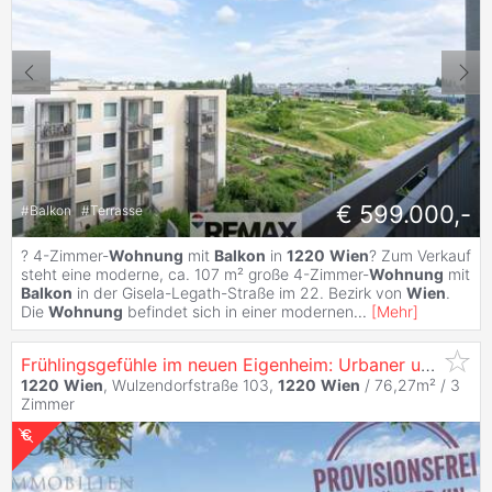
€ 599.000,-
#
Balkon
#
Terrasse
? 4-Zimmer-
Wohnung
mit
Balkon
in
1220
Wien
? Zum Verkauf
steht eine moderne, ca. 107 m² große 4-Zimmer-
Wohnung
mit
Balkon
in der Gisela-Legath-Straße im 22. Bezirk von
Wien
.
Die
Wohnung
befindet sich in einer modernen
...
[
Mehr
]
Frühlingsgefühle im neuen Eigenheim: Urbaner und grüner Wohnluxus! - PROVISIONSFREI FÜR KÄUFER/IN
1220
Wien
, Wulzendorfstraße 103,
1220
Wien
/ 76,27m² /
3
Zimmer