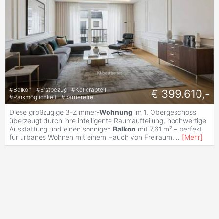
#
Balkon
#
Erstbezug
#
Kellerabteil
€ 399.610,-
#
Parkmöglichkeit
#
barrierefrei
Diese großzügige 3-Zimmer-
Wohnung
im 1. Obergeschoss
überzeugt durch ihre intelligente Raumaufteilung, hochwertige
Ausstattung und einen sonnigen
Balkon
mit 7,61 m² – perfekt
für urbanes Wohnen mit einem Hauch von Freiraum.
...
[
Mehr
]