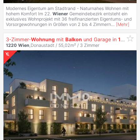
Modernes Eigentum am Stadtrand - Naturnahes Wohnen mit
hohem Komfort Im 22.
Wiener
Gemeindebezirk entsteht ein
exklusives Wohnprojekt mit 36 freifinanzierten Eigentums- und
Vorsorgewohnungen in Größen von 2 bis 4 Zimmern
...
[
Mehr
]
3-Zimmer-
Wohnung
mit
Balkon
und Garage in
1220
Wi
1220
Wien
,Donaustadt / 55,02m² /
3 Zimmer