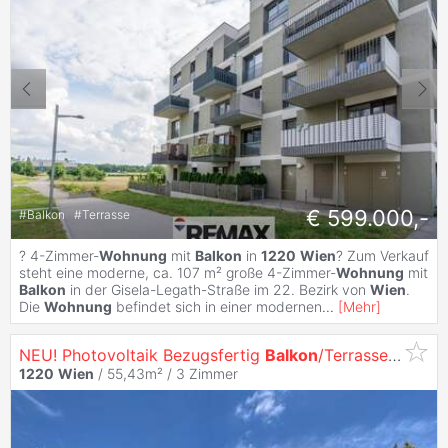
€ 599.000,-
#
Balkon
#
Terrasse
? 4-Zimmer-
Wohnung
mit
Balkon
in
1220
Wien
? Zum Verkauf
steht eine moderne, ca. 107 m² große 4-Zimmer-
Wohnung
mit
Balkon
in der Gisela-Legath-Straße im 22. Bezirk von
Wien
.
Die
Wohnung
befindet sich in einer modernen
...
[
Mehr
]
NEU! Photovoltaik Bezugsfertig
Balkon
/Terrasse
1220
W
1220
Wien
/ 55,43m² /
3 Zimmer