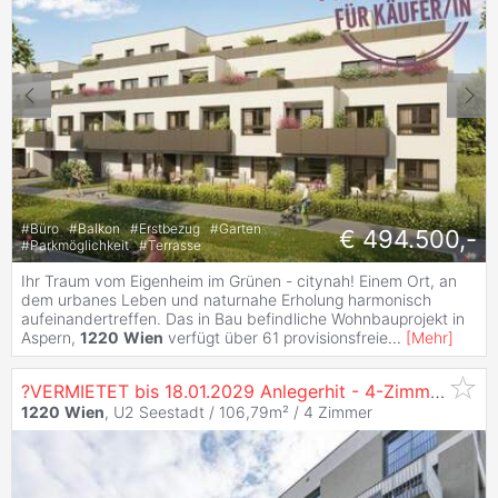
#
Büro
#
Balkon
#
Erstbezug
#
Garten
€ 494.500,-
#
Parkmöglichkeit
#
Terrasse
Ihr Traum vom Eigenheim im Grünen - citynah! Einem Ort, an
dem urbanes Leben und naturnahe Erholung harmonisch
aufeinandertreffen. Das in Bau befindliche Wohnbauprojekt in
Aspern,
1220
Wien
verfügt über 61 provisionsfreie
...
[
Mehr
]
?VERMIETET bis 18.01.2029 Anlegerhit - 4-Zimmer-
Woh
1220
Wien
, U2 Seestadt / 106,79m² /
4 Zimmer