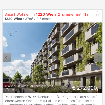
Smart Wohnen in
1220
Wien
: 2 Zimmer mit 11 m²
Balko
1220
Wien
/ 37m² /
2 Zimmer
#
Balkon
#
Garten
#
Parkmöglichkeit
€ 272.000,-
#
Terrasse
Das Roomeo in
Wien
-Donaustadt (U1 Kagraner Platz) schafft
lebenswerten Wohnraum für alle, die ihr neues Zuhause mit
besonderen Ansprüchen suchen. Von ideal geschnittenen 1-