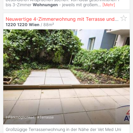
bis 3-Zimmer
Wohnungen
- jeweils mit großem
...
[
Mehr
]
Neuwertige 4-Zimmerwohnung mit Terrasse und Garage!
1220
1220
Wien
/ 88m²
#
Parkmöglichkeit
#
Terrasse
Großzügige Terrassenwohnung in der Nähe der Vet Med Uni