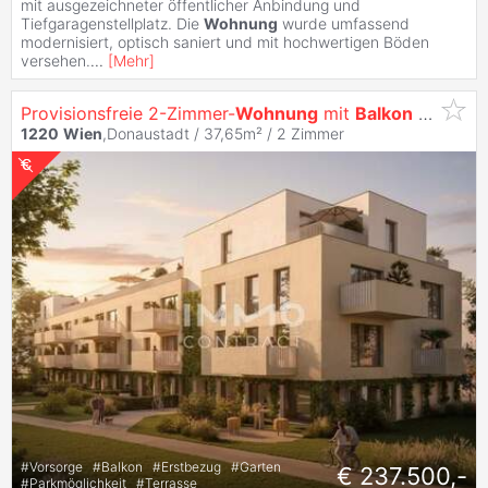
mit ausgezeichneter öffentlicher Anbindung und
Tiefgaragenstellplatz. Die
Wohnung
wurde umfassend
modernisiert, optisch saniert und mit hochwertigen Böden
versehen.
...
[
Mehr
]
Provisionsfreie 2-Zimmer-
Wohnung
mit
Balkon
und Garage in
1220
Wien
,Donaustadt / 37,65m² /
2 Zimmer
#
Vorsorge
#
Balkon
#
Erstbezug
#
Garten
€ 237.500,-
#
Parkmöglichkeit
#
Terrasse