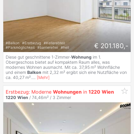
#
Balkon
#
Erstbezug
#
Kellerabteil
€ 201.180,-
#
Parkmöglichkeit
#
barrierefrei
#
hell
Diese gut geschnittene 1-Zimmer-
Wohnung
im 1.
Obergeschoss bietet auf kompaktem Raum alles, was
modernes Wohnen ausmacht. Mit ca. 37,95 m² Wohnfläche
und einem
Balkon
mit 2,32 m² ergibt sich eine Nutzfläche von
ca. 40,27 m².
...
[
Mehr
]
Erstbezug: Moderne
Wohnungen
in
1220
Wien
1220
Wien
/ 74,46m² /
3 Zimmer