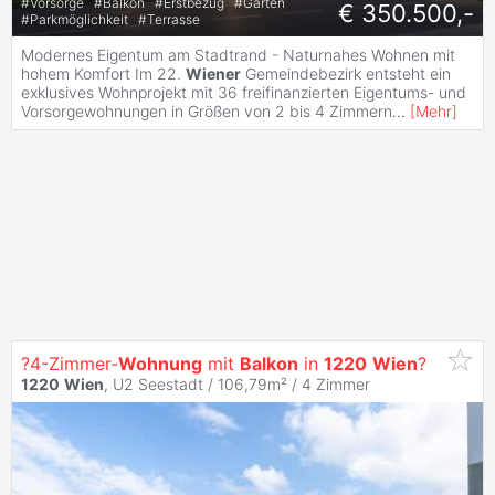
#
Vorsorge
#
Balkon
#
Erstbezug
#
Garten
€ 350.500,-
#
Parkmöglichkeit
#
Terrasse
Modernes Eigentum am Stadtrand - Naturnahes Wohnen mit
hohem Komfort Im 22.
Wiener
Gemeindebezirk entsteht ein
exklusives Wohnprojekt mit 36 freifinanzierten Eigentums- und
Vorsorgewohnungen in Größen von 2 bis 4 Zimmern
...
[
Mehr
]
?4-Zimmer-
Wohnung
mit
Balkon
in
1220
Wien
?
1220
Wien
, U2 Seestadt / 106,79m² /
4 Zimmer