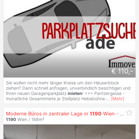
€ 110,-
Sie wollen nicht mehr länger Kreise um den Häuserblock
ziehen? Dann schnell anfragen, unverbindlich besichtigen und
Ihren neuen Garagenparkplatz
mieten
! >>> Pantzergasse -
monatliche Gesamtmiete je Stellplatz Hebebühne:
...
[
Mehr
]
Moderne Büros in zentraler Lage in
1190
Wien - zu
miet
1190
Wien / 198m²