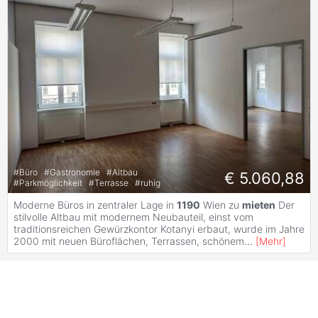
#
Büro
#
Gastronomie
#
Altbau
€ 5.060,88
#
Parkmöglichkeit
#
Terrasse
#
ruhig
Moderne Büros in zentraler Lage in
1190
Wien zu
mieten
Der
stilvolle Altbau mit modernem Neubauteil, einst vom
traditionsreichen Gewürzkontor Kotanyi erbaut, wurde im Jahre
2000 mit neuen Büroflächen, Terrassen, schönem
...
[
Mehr
]