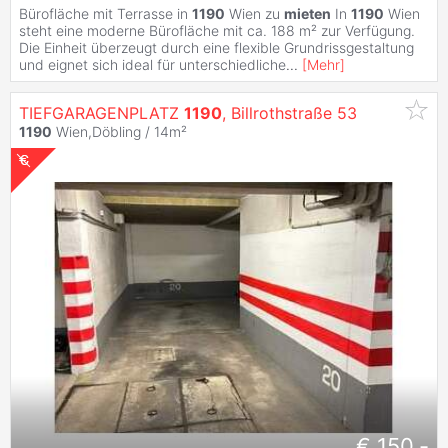
Bürofläche mit Terrasse in
1190
Wien zu
mieten
In
1190
Wien
steht eine moderne Bürofläche mit ca. 188 m² zur Verfügung.
Die Einheit überzeugt durch eine flexible Grundrissgestaltung
und eignet sich ideal für unterschiedliche
...
[
Mehr
]
TIEFGARAGENPLATZ
1190
, Billrothstraße 53
1190
Wien,Döbling / 14m²
€ 150,-