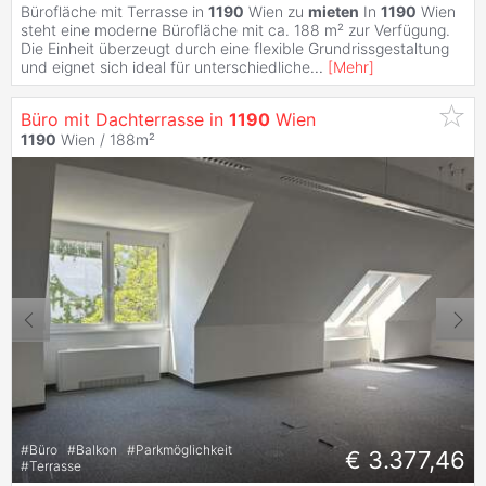
Bürofläche mit Terrasse in
1190
Wien zu
mieten
In
1190
Wien
steht eine moderne Bürofläche mit ca. 188 m² zur Verfügung.
Die Einheit überzeugt durch eine flexible Grundrissgestaltung
und eignet sich ideal für unterschiedliche
...
[
Mehr
]
Büro mit Dachterrasse in
1190
Wien
1190
Wien / 188m²
#
Büro
#
Balkon
#
Parkmöglichkeit
€ 3.377,46
#
Terrasse