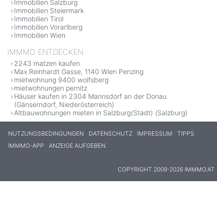
Immobilien Salzburg
Immobilien Steiermark
Immobilien Tirol
Immobilien Vorarlberg
Immobilien Wien
IMMMO ENTDECKEN
2243 matzen kaufen
Max Reinhardt Gasse, 1140 Wien Penzing
mietwohnung 9400 wolfsberg
mietwohnungen pernitz
Häuser kaufen in 2304 Mannsdorf an der Donau
(Gänserndorf, Niederösterreich)
Altbauwohnungen mieten in Salzburg(Stadt) (Salzburg)
NUTZUNGSBEDINGUNGEN
DATENSCHUTZ
IMPRESSUM
TIPPS
IMMMO-APP
ANZEIGE AUFGEBEN
COPYRIGHT 2009-2026 IMMMO.AT