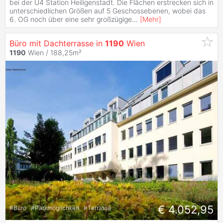
bei der U4 Station Heiligenstadt. Die Flächen erstrecken sich in
unterschiedlichen Größen auf 5 Geschossebenen, wobei das
6. OG noch über eine sehr großzügige
...
[
Mehr
]
Büro mit Dachterrasse in
1190
Wien
1190
Wien / 188,25m²
€ 4.052,95
#
Büro
#
Parkmöglichkeit
#
Terrasse