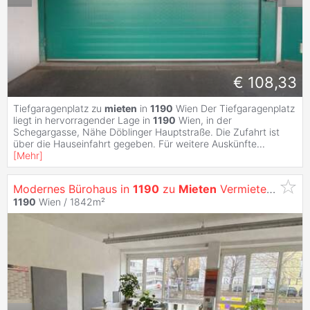
€ 108,33
Tiefgaragenplatz zu
mieten
in
1190
Wien Der Tiefgaragenplatz
liegt in hervorragender Lage in
1190
Wien, in der
Schegargasse, Nähe Döblinger Hauptstraße. Die Zufahrt ist
über die Hauseinfahrt gegeben. Für weitere Auskünfte
...
[
Mehr
]
Modernes Bürohaus in
1190
zu
Mieten
Vermietet Wir
1190
Wien / 1842m²