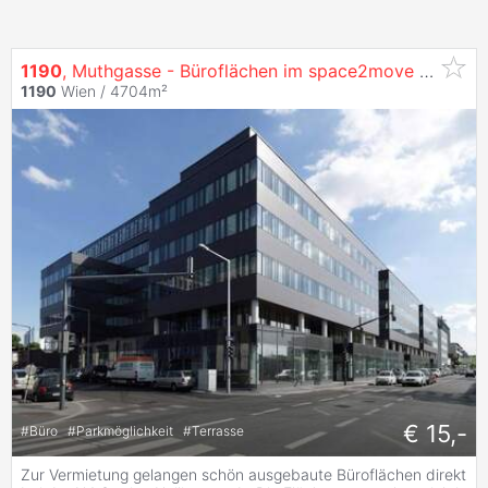
1190
, Muthgasse - Büroflächen im space2move zu
miet
1190
Wien / 4704m²
€ 15,-
#
Büro
#
Parkmöglichkeit
#
Terrasse
Zur Vermietung gelangen schön ausgebaute Büroflächen direkt