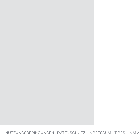
ck
Weiter
NUTZUNGSBEDINGUNGEN
DATENSCHUTZ
IMPRESSUM
TIPPS
IMMM