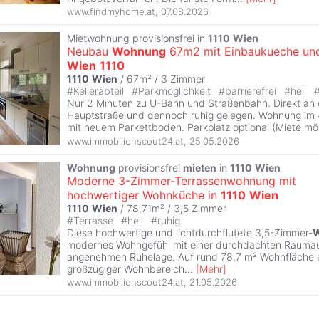
www.findmyhome.at
,
07.08.2026
Mietwohnung provisionsfrei in
1110
Wien
Neubau
Wohnung
67m2 mit Einbaukueche und 
Wien
1110
1110
Wien
/ 67m² /
3 Zimmer
#
Kellerabteil
#
Parkmöglichkeit
#
barrierefrei
#
hell
Nur 2 Minuten zu U-Bahn und Straßenbahn. Direkt an
Hauptstraße und dennoch ruhig gelegen. Wohnung im 4.
mit neuem Parkettboden. Parkplatz optional (Miete mögl
www.immobilienscout24.at
,
25.05.2026
Wohnung
provisionsfrei
mieten
in
1110
Wien
Moderne 3-Zimmer-Terrassenwohnung mit
hochwertiger Wohnküche in
1110
Wien
1110
Wien
/ 78,71m² /
3,5 Zimmer
#
Terrasse
#
hell
#
ruhig
Diese hochwertige und lichtdurchflutete 3,5-Zimmer-
modernes Wohngefühl mit einer durchdachten Raumauf
angenehmen Ruhelage. Auf rund 78,7 m² Wohnfläche e
großzügiger Wohnbereich
...
[
Mehr
]
www.immobilienscout24.at
,
21.05.2026