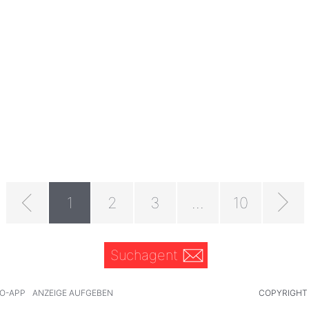
1
2
3
...
10
Suchagent
O-APP
ANZEIGE AUFGEBEN
COPYRIGHT 