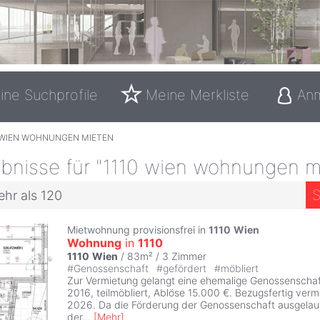
ine Suchprofile
Meine Merkliste
An
0 WIEN WOHNUNGEN MIETEN
bnisse für "1110 wien wohnungen m
S
ehr als 120
Mietwohnung provisionsfrei in
1110
Wien
Wohnung
in
1110
1110
Wien
/ 83m² /
3 Zimmer
#
Genossenschaft
#
gefördert
#
möbliert
Zur Vermietung gelangt eine ehemalige Genossenscha
2016, teilmöbliert, Ablöse 15.000 €. Bezugsfertig verm
2026. Da die Förderung der Genossenschaft ausgelaufe
der
...
[
Mehr
]