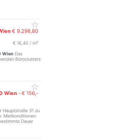
Wien
€ 9.298,80
€ 16,40 / m²
ZurÃ
0
Wien
Das
benden Büroclusters
0
Wien
-
€ 156,-
ZurÃ
 Hauptstraße 31 zu
: Mietkonditionen:
bestimmte Dauer