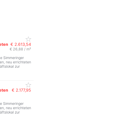
eten
€ 2.613,54
€ 26,88 / m²
ähe Simmeringer
n, neu errichteten
ftslokal zur
eten
€ 2.177,95
ZurÃ
ähe Simmeringer
n, neu errichteten
ftslokal zur