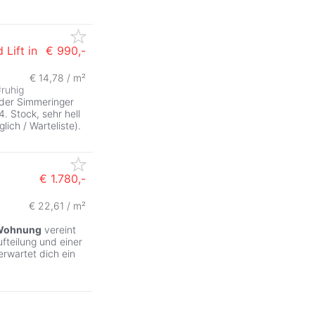
Lift in
€ 990,-
€ 14,78 / m²
#
ruhig
 der Simmeringer
 Stock, sehr hell
ich / Warteliste).
€ 1.780,-
€ 22,61 / m²
Wohnung
vereint
teilung und einer
rwartet dich ein