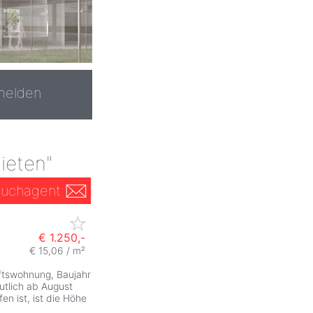
melden
ieten"
uchagent
€ 1.250,-
€ 15,06 / m²
ftswohnung, Baujahr
utlich ab August
n ist, ist die Höhe