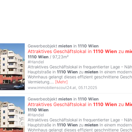
Gewerbeobjekt
mieten
in
1110
Wien
Attraktives Geschäftslokal in
1110
Wien
zu
mi
1110
Wien
/ 97,23m²
#
Handel
Attraktives Geschäftslokal in frequentierter Lage – N
Hauptstraße in
1110
Wien
zu
mieten
In einem moderne
Wohnhaus gelangt dieses effizient geschnittene Geschä
Vermietung.
...
[
Mehr
]
www.immobilienscout24.at
,
05.11.2025
Gewerbeobjekt
mieten
in
1110
Wien
Attraktives Geschäftslokal in
1110
Wien
zu
Mi
1110
Wien
#
Handel
Attraktives Geschäftslokal in frequentierter Lage - N
Hauptstraße in
1110
Wien
zu
mieten
In einem moderne
Wohnhaus gelangt dieses effizient geschnittene Geschä