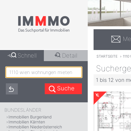
Me
Schnell
Detail
STARTSEITE
›
111
Sucherge
1 bis 12 von m
BUNDESLÄNDER
Immobilien Burgenland
Immobilien Kärnten
Immobilien Niederösterreich