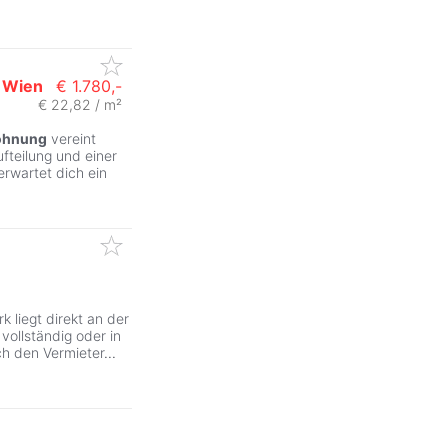
Wien
€ 1.780,-
€ 22,82 / m²
hnung
vereint
teilung und einer
rwartet dich ein
k liegt direkt an der
vollständig oder in
ch den Vermieter
...