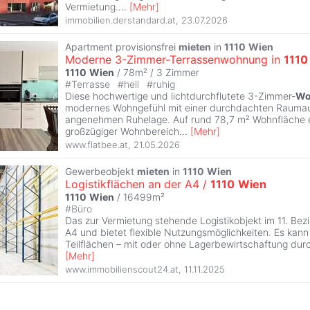
Vermietung.
...
[
Mehr
]
immobilien.derstandard.at
,
23.07.2026
Apartment provisionsfrei
mieten
in
1110
Wien
Moderne 3-Zimmer-Terrassenwohnung in
1110
1110
Wien
/ 78m² /
3 Zimmer
#
Terrasse
#
hell
#
ruhig
Diese hochwertige und lichtdurchflutete 3-Zimmer-
Wo
modernes Wohngefühl mit einer durchdachten Raumauf
angenehmen Ruhelage. Auf rund 78,7 m² Wohnfläche e
großzügiger Wohnbereich
...
[
Mehr
]
www.flatbee.at
,
21.05.2026
Gewerbeobjekt
mieten
in
1110
Wien
Logistikflächen an der A4 /
1110
Wien
1110
Wien
/ 16499m²
#
Büro
Das zur Vermietung stehende Logistikobjekt im 11. Bezir
A4 und bietet flexible Nutzungsmöglichkeiten. Es kann 
Teilflächen – mit oder ohne Lagerbewirtschaftung dur
[
Mehr
]
www.immobilienscout24.at
,
11.11.2025