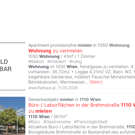
Apartment provisionsfrei
mieten
in 1050
Wohnung
Wohnung
zu vermieten
1050
Wohnung
/ 41m² /
1 Zimmer
#
Balkon
#
möbliert
#
ruhig
Wohnung
im 1050
Wien
, Fendigasse zu vermieten. 4
vorhanden. 36,72m2 + Loggia 4,21m2 VZ, Bad+ WZ, 
begehbare Garderobe, möbliert Pauschal Monatsmiete 
Betriebskosten, Warmwasser
...
[
Mehr
]
www.flatbee.at
,
11.05.2026
Gewerbeobjekt
mieten
in
1110
Wien
Büro-/ Laborflächen in der Brehmstraße
1110
zu
mieten
1110
Wien
/ 567m²
#
Büro
#
Gastronomie
#
Parkmöglichkeit
Attraktive Büro-/ Laborfläche in der Brehmstraße,
111
Bürogebäude Brehmstraße ist Bestandteil des aufstre