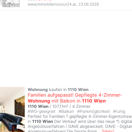
www.immobilienscout24.at
,
23.06.2026
Wohnung
kaufen in
1110
Wien
Familien aufgepasst! Gepflegte 4-Zimmer-
Wohnung
mit Balkon in
1110
Wien
1110
Wien
/ 107,11m² /
4 Zimmer
#
WG-geeignet
#
Balkon
#
Parkmöglichkeit
#
ruhig
Perfekt für Familien ? gepflegte 4-Zimmer-Eigentums
in
1110
Wien
Der Verkauf wird über das neue *) digita
Angebotsverfahren / DAVE abgewickelt. DAVE - Digital
Angebotsverfahren! Die fairste Form
...
[
Mehr
]