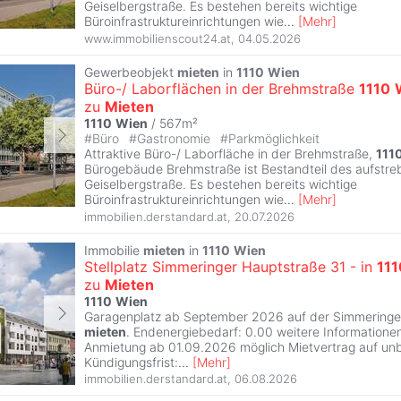
Geiselbergstraße. Es bestehen bereits wichtige
Büroinfrastruktureinrichtungen wie
...
[
Mehr
]
www.immobilienscout24.at
,
04.05.2026
Gewerbeobjekt
mieten
in
1110
Wien
Büro-/ Laborflächen in der Brehmstraße
1110
zu
Mieten
1110
Wien
/ 567m²
#
Büro
#
Gastronomie
#
Parkmöglichkeit
Attraktive Büro-/ Laborfläche in der Brehmstraße,
111
Bürogebäude Brehmstraße ist Bestandteil des aufstre
Geiselbergstraße. Es bestehen bereits wichtige
Büroinfrastruktureinrichtungen wie
...
[
Mehr
]
immobilien.derstandard.at
,
20.07.2026
Immobilie
mieten
in
1110
Wien
Stellplatz Simmeringer Hauptstraße 31 - in
111
zu
Mieten
1110
Wien
Garagenplatz ab September 2026 auf der Simmeringer
mieten
. Endenergiebedarf: 0.00 weitere Informationen
Anmietung ab 01.09.2026 möglich Mietvertrag auf un
Kündigungsfrist:
...
[
Mehr
]
immobilien.derstandard.at
,
06.08.2026