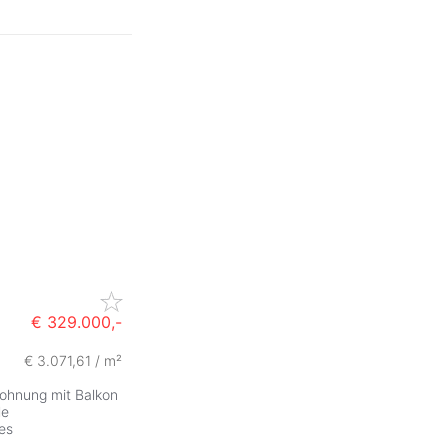
€ 329.000,-
€ 3.071,61 / m²
wohnung mit Balkon
le
es