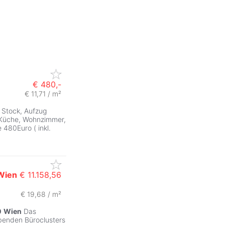
€ 480,-
€ 11,71 / m²
. Stock, Aufzug
Küche, Wohnzimmer,
480Euro ( inkl.
Wien
€ 11.158,56
€ 19,68 / m²
0
Wien
Das
benden Büroclusters