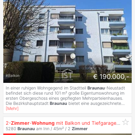
€ 190.000,-
#
Balkon
In einer ruhigen Wohngegend im Stadtteil
Braunau
-Neustadt
befindet sich diese rund 101 m² große Eigentumswohnung im
ersten Obergeschoss eines gepflegten Mehrparteienhauses.
Die Bezirkshauptstadt
Braunau
bietet eine ausgezeichnete
...
[
Mehr
]
2-
Zimmer
-
Wohnung
mit Balkon und Tiefgaragenplatz in
5280
Braunau
am Inn / 45m² /
2
Zimmer