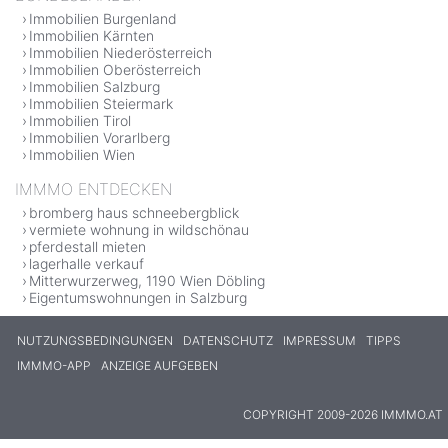
Immobilien Burgenland
Immobilien Kärnten
Immobilien Niederösterreich
Immobilien Oberösterreich
Immobilien Salzburg
Immobilien Steiermark
Immobilien Tirol
Immobilien Vorarlberg
Immobilien Wien
IMMMO ENTDECKEN
bromberg haus schneebergblick
vermiete wohnung in wildschönau
pferdestall mieten
lagerhalle verkauf
Mitterwurzerweg, 1190 Wien Döbling
Eigentumswohnungen in Salzburg
NUTZUNGSBEDINGUNGEN
DATENSCHUTZ
IMPRESSUM
TIPPS
IMMMO-APP
ANZEIGE AUFGEBEN
COPYRIGHT 2009-2026 IMMMO.AT