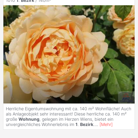
1010
1
.
Bezirk
/ 140m²
Herrliche Eigentumswohnung mit ca. 140 m² Wohnfläche! Auch
als Anlageobjekt sehr interessant! Diese herrliche ca. 140 m²
große
Wohnung
, gelegen im Herzen Wiens, bietet ein
unvergleichliches Wohnerlebnis im
1
.
Bezirk
.
...
[
Mehr
]