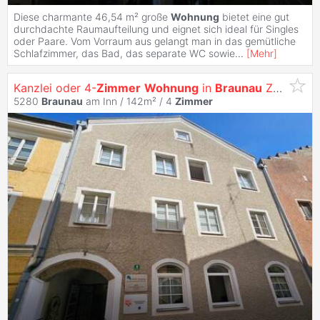
Diese charmante 46,54 m² große
Wohnung
bietet eine gut
durchdachte Raumaufteilung und eignet sich ideal für Singles
oder Paare. Vom Vorraum aus gelangt man in das gemütliche
Schlafzimmer, das Bad, das separate WC sowie
...
[
Mehr
]
Kanzlei oder 4-
Zimmer
Wohnung
in
Braunau
Zentrum
5280
Braunau
am Inn / 142m² /
4
Zimmer