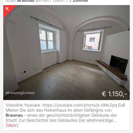
5280
Braunau
am Inn / 108m² /
3
Zimmer
€ 1.150,-
#
Parkmöglichkeit
Videolink Youtube: https://youtube.com/shorts/jx AMo2pq Es8
Mieten Sie sich das Nebenhaus im alten Gefängnis von
Braunau
– eines der geschichtsträchtigsten Gebäude der
Stadt! Zur Geschichte des Gebäudes Der altehrwürdige
...
[
Mehr
]