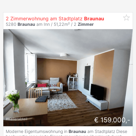
2 Zimmerwohnung am Stadtplatz
Braunau
5280
Braunau
am Inn / 51,22m² /
2
Zimmer
€ 159.000,-
#
Kellerabteil
Moderne Eigentumswohnung in
Braunau
am Stadtplatz Diese