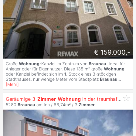
€ 159.000,-
Große
Wohnung
-Kanzlei im Zentrum von
Braunau
. Ideal für
Anleger oder für Eigennutzer. Diese 138 m² große
Wohnung
oder Kanzlei befindet sich im
1
. Stock eines 3-stöckigen
Stadthauses, nur wenige Meter vom Stadtplatz
Braunau
...
[
Mehr
]
Geräumige 3-
Zimmer
Wohnung
in der traumhaften
Bra
5280
Braunau
am Inn / 66,74m² /
3
Zimmer