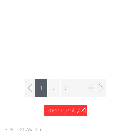
1
2
3
...
10
Suchagent
BUNDESLÄNDER