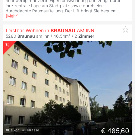
hochwertig renovierte Eigentumswohnung überzeugt durch
ihre zentrale Lage am Stadtplatz sowie durch eine
durchdachte Raumaufteilung. Der Lift bringt Sie bequem
...
[
Mehr
]
Leistbar Wohnen in
BRAUNAU
AM INN
5280
Braunau
am Inn / 46,54m² /
2
Zimmer
€ 485,60
#
Balkon
#
Terrasse