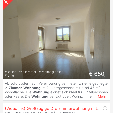
#
Balkon
#
Kellerabteil
#
Parkmöglichkeit
€ 650,-
#
ruhig
Ab sofort oder nach Vereinbarung vermieten wir eine gepflegte
2-
Zimmer
-
Wohnung
im 2. Obergeschoss mit rund 45 m²
Wohnfläche. Die
Wohnung
eignet sich ideal für Einzelpersonen
oder Paare. Die
Wohnung
verfügt über: Wohnzimmer
...
[
Mehr
]
(Videolink) Großzügige Dreizimmerwohnung mitten in
B