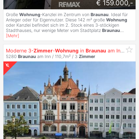
€ 159.000,-
Große
Wohnung
-Kanzlei im Zentrum von
Braunau
. Ideal für
Anleger oder für Eigennutzer. Diese 142 m² große
Wohnung
oder Kanzlei befindet sich im 2. Stock eines 3-stöckigen
Stadthauses, nur wenige Meter vom Stadtplatz
Braunau
...
[
Mehr
]
Moderne 3-
Zimmer
-
Wohnung
in
Braunau
am Inn – Stadtblick und Komfort für 1.175 €!
5280
Braunau
am Inn / 110,7m² /
3
Zimmer