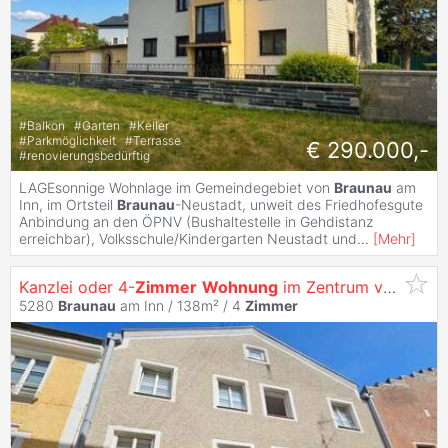
#
Balkon
#
Garten
#
Keller
#
Parkmöglichkeit
#
Terrasse
€ 290.000,-
#
renovierungsbedürftig
LAGEsonnige Wohnlage im Gemeindegebiet von
Braunau
am
Inn, im Ortsteil
Braunau
-Neustadt, unweit des Friedhofesgute
Anbindung an den ÖPNV (Bushaltestelle in Gehdistanz
erreichbar), Volksschule/Kindergarten Neustadt und
...
[
Mehr
]
Kanzlei oder 4-
Zimmer
Wohnung
im Zentrum von
Brau
5280
Braunau
am Inn / 138m² /
4
Zimmer