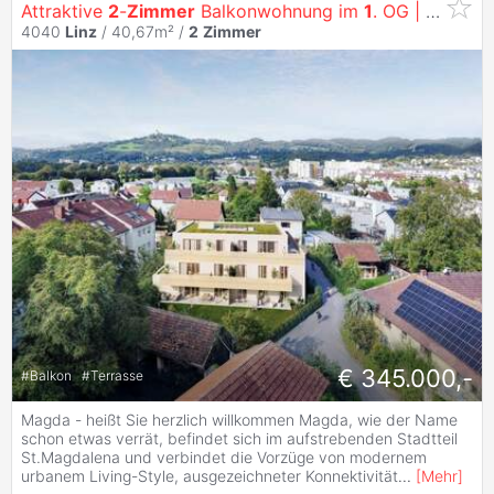
Attraktive
2
-
Zimmer
Balkonwohnung im
1
. OG | MAGDA
4040
Linz
/ 40,67m² /
2
Zimmer
€ 345.000,-
#
Balkon
#
Terrasse
Magda - heißt Sie herzlich willkommen Magda, wie der Name
schon etwas verrät, befindet sich im aufstrebenden Stadtteil
St.Magdalena und verbindet die Vorzüge von modernem
urbanem Living-Style, ausgezeichneter Konnektivität
...
[
Mehr
]