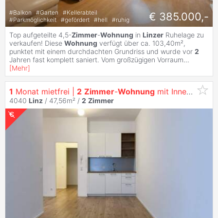
#
Balkon
#
Garten
#
Kellerabteil
€ 385.000,-
#
Parkmöglichkeit
#
gefördert
#
hell
#
ruhig
Top aufgeteilte 4,5-
Zimmer
-
Wohnung
in
Linzer
Ruhelage zu
verkaufen! Diese
Wohnung
verfügt über ca. 103,40m²,
punktet mit einem durchdachten Grundriss und wurde vor
2
Jahren fast komplett saniert. Vom großzügigen Vorraum
...
[
Mehr
]
1
Monat mietfrei |
2
Zimmer
-
Wohnung
mit Innenhof Terrasse | Erdgeschoss |
4040
Linz
/ 47,56m² /
2
Zimmer