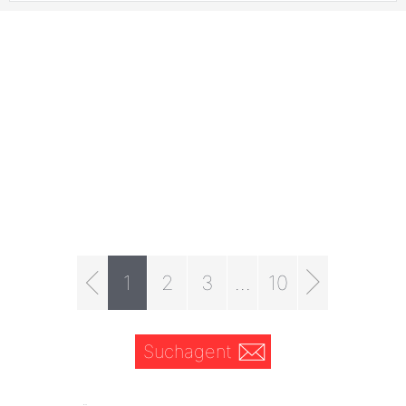
1
2
3
...
10
Suchagent