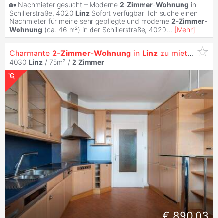
🏡 Nachmieter gesucht – Moderne
2
-
Zimmer
-
Wohnung
in
Schillerstraße, 4020
Linz
Sofort verfügbar! Ich suche einen
Nachmieter für meine sehr gepflegte und moderne
2
-
Zimmer
-
Wohnung
(ca. 46 m²) in der Schillerstraße, 4020
...
[
Mehr
]
Charmante
2
-
Zimmer
-
Wohnung
in
Linz
zu mieten,
Näh
4030
Linz
/ 75m² /
2
Zimmer
€ 890,03