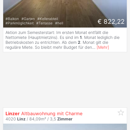
#
Balkon
#
Garten
#
Kellerabteil
€ 822,22
#
Parkmöglichkeit
#
Terrasse
#
hell
Aktion zum Semesterstart: Im ersten Monat entfällt die
Nettomiete (Hauptmietzins). Es sind im
1
. Monat lediglich die
Betriebskosten zu entrichten. Ab dem
2
. Monat gilt die
reguläre Miete. So bleibt mehr Budget für den
...
[
Mehr
]
Linzer
Altbauwohnung mit Charme
4020
Linz
/ 84,09m² /
3,5
Zimmer