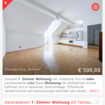
€ 598,88
#
Dachgeschoss
#
möbliert
Zentrale
1
-
Zimmer
Wohnung
inkl. möblierter Küche
nahe
Landestheater
Linz
Diese
Wohnung
mit ablösefreier Küche
befindet sich in absoluter Zentrumslage. Öffentliche
Verkehrsmittel und Nahversorger befinden sich direkt
...
[
Mehr
]
Generalsaniert
1
-
Zimmer
Wohnung
mit Terrasse und Garten zum Innenhof im