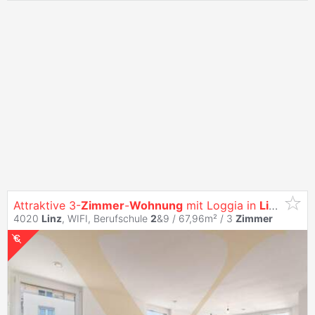
Attraktive 3-
Zimmer
-
Wohnung
mit Loggia in
Linz
zu ve
4020
Linz
, WIFI, Berufschule
2
&9 / 67,96m² /
3
Zimmer