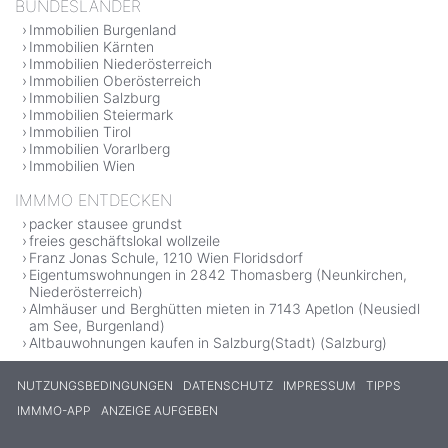
BUNDESLÄNDER
Immobilien Burgenland
Immobilien Kärnten
Immobilien Niederösterreich
Immobilien Oberösterreich
Immobilien Salzburg
Immobilien Steiermark
Immobilien Tirol
Immobilien Vorarlberg
Immobilien Wien
IMMMO ENTDECKEN
packer stausee grundst
freies geschäftslokal wollzeile
Franz Jonas Schule, 1210 Wien Floridsdorf
Eigentumswohnungen in 2842 Thomasberg (Neunkirchen,
Niederösterreich)
Almhäuser und Berghütten mieten in 7143 Apetlon (Neusiedl
am See, Burgenland)
Altbauwohnungen kaufen in Salzburg(Stadt) (Salzburg)
NUTZUNGSBEDINGUNGEN
DATENSCHUTZ
IMPRESSUM
TIPPS
IMMMO-APP
ANZEIGE AUFGEBEN