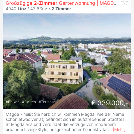
Großzügige
2
-
Zimmer
Gartenwohnung | MAGDA
Linz
4040
Linz
/ 42,83m² /
2
Zimmer
€ 339.000,-
#
Balkon
#
Garten
#
Terrasse
Magda - heißt Sie herzlich willkommen Magda, wie der Name
schon etwas verrät, befindet sich im aufstrebenden Stadtteil
St.Magdalena und verbindet die Vorzüge von modernem
urbanem Living-Style, ausgezeichneter Konnektivität
...
[
Mehr
]