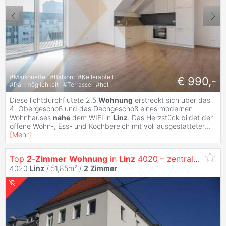
#
Maisonette
#
Balkon
#
Kellerabteil
€ 990,-
#
Parkmöglichkeit
#
Terrasse
#
hell
Diese lichtdurchflutete 2,5
Wohnung
erstreckt sich über das
4. Obergeschoß und das Dachgeschoß eines modernen
Wohnhauses
nahe
dem WIFI in
Linz
. Das Herzstück bildet der
offene Wohn-, Ess- und Kochbereich mit voll ausgestatteter
...
[
Mehr
]
Top
2
-
Zimmer
Wohnung
in
Linz
4020 – zentrale Lage
4020
Linz
/ 51,85m² /
2
Zimmer