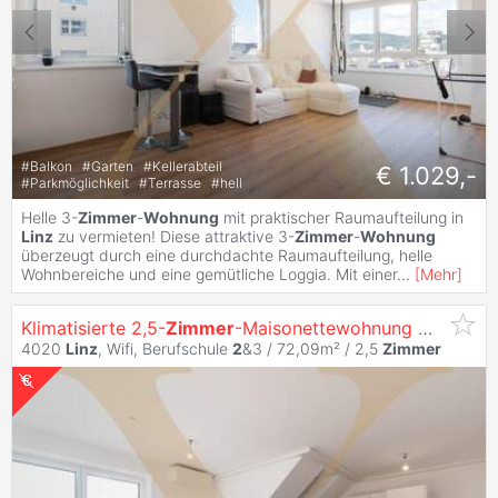
#
Balkon
#
Garten
#
Kellerabteil
€ 1.029,-
#
Parkmöglichkeit
#
Terrasse
#
hell
Helle 3-
Zimmer
-
Wohnung
mit praktischer Raumaufteilung in
Linz
zu vermieten! Diese attraktive 3-
Zimmer
-
Wohnung
überzeugt durch eine durchdachte Raumaufteilung, helle
Wohnbereiche und eine gemütliche Loggia. Mit einer
...
[
Mehr
]
Klimatisierte 2,5-
Zimmer
-Maisonettewohnung mit moderner Einbauküche und Balkon in
4020
Linz
, Wifi, Berufschule
2
&3 / 72,09m² /
2,5
Zimmer