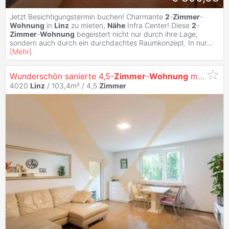
Jetzt Besichtigungstermin buchen! Charmante
2
-
Zimmer
-
Wohnung
in
Linz
zu mieten,
Nähe
Infra Center! Diese
2
-
Zimmer
-
Wohnung
begeistert nicht nur durch ihre Lage,
sondern auch durch ein durchdachtes Raumkonzept. In nur
...
[
Mehr
]
Wunderschön sanierte 4,5-
Zimmer
-
Wohnung
mit Loggia in
4020
Linz
/ 103,4m² /
4,5
Zimmer