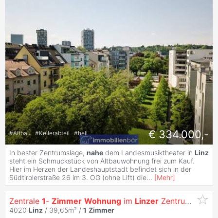
€ 334.000,-
#
Altbau
#
Kellerabteil
#
hell
In bester Zentrumslage,
nahe
dem Landesmusiktheater in
Linz
steht ein Schmuckstück von Altbauwohnung frei zum Kauf.
Hier im Herzen der Landeshauptstadt befindet sich in der
Südtirolerstraße 26 im 3. OG (ohne Lift) die
...
[
Mehr
]
Zentrale
1
-
Zimmer
Wohnung
im
Linzer
Zentrum - Landestheater
4020
Linz
/ 39,65m² /
1
Zimmer