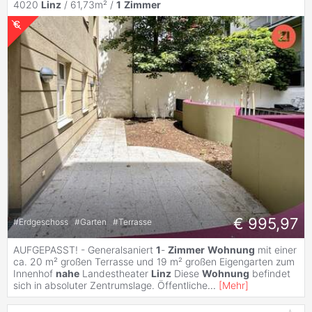
4020
Linz
/ 61,73m² /
1
Zimmer
€ 995,97
#
Erdgeschoss
#
Garten
#
Terrasse
AUFGEPASST! - Generalsaniert
1
-
Zimmer
Wohnung
mit einer
ca. 20 m² großen Terrasse und 19 m² großen Eigengarten zum
Innenhof
nahe
Landestheater
Linz
Diese
Wohnung
befindet
sich in absoluter Zentrumslage. Öffentliche
...
[
Mehr
]