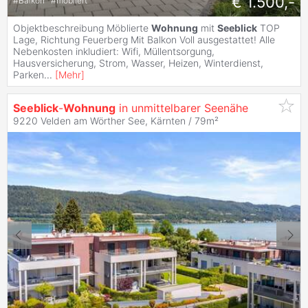
€ 1.500,-
#
Balkon
#
möbliert
Objektbeschreibung Möblierte
Wohnung
mit
Seeblick
TOP
Lage, Richtung Feuerberg Mit Balkon Voll ausgestattet! Alle
Nebenkosten inkludiert: Wifi, Müllentsorgung,
Hausversicherung, Strom, Wasser, Heizen, Winterdienst,
Parken
...
[
Mehr
]
Seeblick
-
Wohnung
in unmittelbarer Seenähe
9220 Velden am Wörther See, Kärnten / 79m²