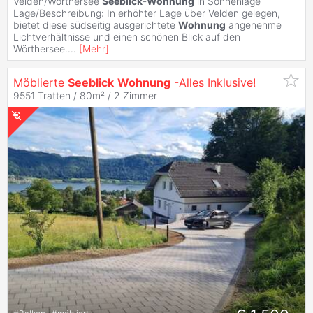
Velden/Wörthersee
Seeblick
-
Wohnung
in Sonnenlage
Lage/Beschreibung: In erhöhter Lage über Velden gelegen,
bietet diese südseitig ausgerichtete
Wohnung
angenehme
Lichtverhältnisse und einen schönen Blick auf den
Wörthersee.
...
[
Mehr
]
Möblierte
Seeblick
Wohnung
-Alles Inklusive!
9551 Tratten / 80m² /
2 Zimmer