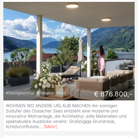
€ 876.800,-
#
Dachgeschoss
#
Terrasse
#
hell
WOHNEN WO ANDERE URLAUB MACHEN Am sonnigen
Südufer des Ossiacher Sees entsteht eine moderne und
innovative Wohnanlage, die Architektur, edle Materialien und
spektakuläre Ausblicke vereint. Großzügige Grundrisse,
lichtdurchflutete
...
[
Mehr
]