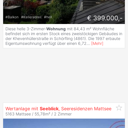
€ 399.000,-
#
Balkon
#
Kellerabteil
#
hell
Diese helle 3-Zimmer-
Wohnung
mit 84,43 m² Wohnfläche
befindet sich im ersten Stock eines zweistöckigen Gebäudes in
der Khevenhüllerstraße in Schörfling (4861). Die 1997 erbaute
Eigentumswohnung verfügt über einen 6,72
...
[
Mehr
]
Wertanlage mit
Seeblick
, Seeresidenzen Mattsee
5163 Mattsee / 55,78m² /
2 Zimmer