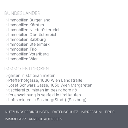
BUNDESLÄNDER
Immobilien Burgenland
Immobilien Kärnten
Immobilien Niederösterreich
Immobilien Oberösterreich
Immobilien Salzburg
Immobilien Steiermark
Immobilien Tirol
Immobilien Vorarlberg
Immobilien Wien
IMMMO ENTDECKEN
garten in st.florian mieten
Pfefferhofgasse, 1030 Wien Landstraße
Josef Schwarz Gasse, 1050 Wien Margareten
tischlerei zu mieten im bezirk horn nö
ferienwohnung in seefeld in tirol kaufen
Lofts mieten in Salzburg(Stadt) (Salzburg)
NUTZUNGSBEDINGUNGEN
DATENSCHUTZ
IMPRESSUM
TIPPS
IMMMO-APP
ANZEIGE AUFGEBEN