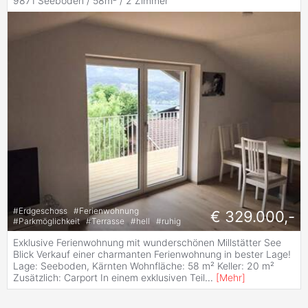
9871 Seeboden / 58m² /
2 Zimmer
#
Erdgeschoss
#
Ferienwohnung
€ 329.000,-
#
Parkmöglichkeit
#
Terrasse
#
hell
#
ruhig
Exklusive Ferienwohnung mit wunderschönen Millstätter See
Blick Verkauf einer charmanten Ferienwohnung in bester Lage!
Lage: Seeboden, Kärnten Wohnfläche: 58 m² Keller: 20 m²
Zusätzlich: Carport In einem exklusiven Teil
...
[
Mehr
]