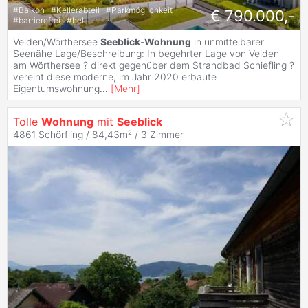
#
Balkon
#
Kellerabteil
#
Parkmöglichkeit
€ 790.000,-
#
barrierefrei
#
hell
Velden/Wörthersee
Seeblick
-
Wohnung
in unmittelbarer
Seenähe Lage/Beschreibung: In begehrter Lage von Velden
am Wörthersee ? direkt gegenüber dem Strandbad Schiefling ?
vereint diese moderne, im Jahr 2020 erbaute
Eigentumswohnung
...
[
Mehr
]
Tolle
Wohnung
mit
Seeblick
4861 Schörfling / 84,43m² /
3 Zimmer