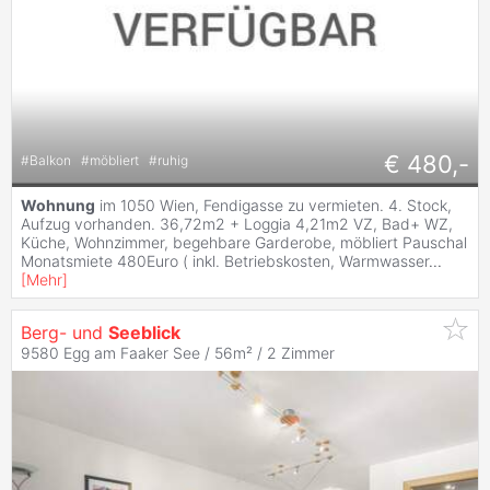
€ 480,-
#
Balkon
#
möbliert
#
ruhig
Wohnung
im 1050 Wien, Fendigasse zu vermieten. 4. Stock,
Aufzug vorhanden. 36,72m2 + Loggia 4,21m2 VZ, Bad+ WZ,
Küche, Wohnzimmer, begehbare Garderobe, möbliert Pauschal
Monatsmiete 480Euro ( inkl. Betriebskosten, Warmwasser
...
[
Mehr
]
Berg- und
Seeblick
9580 Egg am Faaker See / 56m² /
2 Zimmer