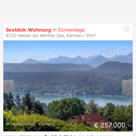
Seeblick
-
Wohnung
in Sonnenlage
9220 Velden am Wörther See, Kärnten / 55m²
€ 257.000,-
#
Parkmöglichkeit
#
Terrasse