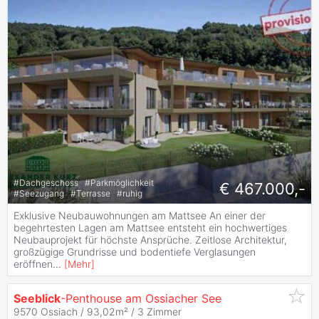
#
Dachgeschoss
#
Parkmöglichkeit
€ 467.000,-
#
Seezugang
#
Terrasse
#
ruhig
Exklusive Neubauwohnungen am Mattsee An einer der
begehrtesten Lagen am Mattsee entsteht ein hochwertiges
Neubauprojekt für höchste Ansprüche. Zeitlose Architektur,
großzügige Grundrisse und bodentiefe Verglasungen
eröffnen
...
[
Mehr
]
Seeblick
-Penthouse am Ossiacher See
9570 Ossiach / 93,02m² /
3 Zimmer