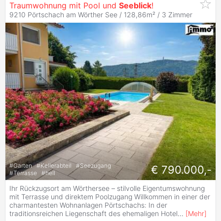
Traumwohnung mit Pool und
Seeblick
!
9210 Pörtschach am Wörther See / 128,86m² /
3 Zimmer
#
Garten
#
Kellerabteil
#
Seezugang
€ 790.000,-
#
Terrasse
#
hell
Ihr Rückzugsort am Wörthersee – stilvolle Eigentumswohnung
mit Terrasse und direktem Poolzugang Willkommen in einer der
charmantesten Wohnanlagen Pörtschachs: In der
traditionsreichen Liegenschaft des ehemaligen Hotel
...
[
Mehr
]