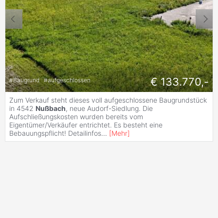
€ 133.770,-
#
Baugrund
#
aufgeschlossen
Zum Verkauf steht dieses voll aufgeschlossene Baugrundstück
in 4542
Nußbach
, neue Audorf-Siedlung. Die
Aufschließungskosten wurden bereits vom
Eigentümer/Verkäufer entrichtet. Es besteht eine
Bebauungspflicht! Detailinfos
...
[
Mehr
]