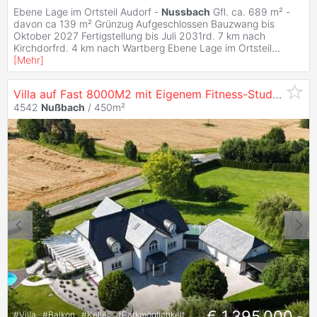
Ebene Lage im Ortsteil Audorf -
Nussbach
Gfl. ca. 689 m² -
davon ca 139 m² Grünzug Aufgeschlossen Bauzwang bis
Oktober 2027 Fertigstellung bis Juli 2031rd. 7 km nach
Kirchdorfrd. 4 km nach Wartberg Ebene Lage im Ortsteil
...
[
Mehr
]
Villa auf Fast 8000M2 mit Eigenem Fitness-Studio, 3 Garagen, Carport, Etc.
4542
Nußbach
/ 450m²
€ 1.395.000,-
#
Villa
#
Balkon
#
Keller
#
Parkmöglichkeit