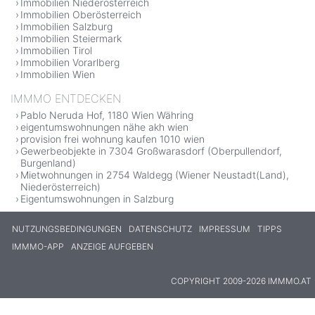
Immobilien Niederösterreich
Immobilien Oberösterreich
Immobilien Salzburg
Immobilien Steiermark
Immobilien Tirol
Immobilien Vorarlberg
Immobilien Wien
IMMMO ENTDECKEN
Pablo Neruda Hof, 1180 Wien Währing
eigentumswohnungen nähe akh wien
provision frei wohnung kaufen 1010 wien
Gewerbeobjekte in 7304 Großwarasdorf (Oberpullendorf,
Burgenland)
Mietwohnungen in 2754 Waldegg (Wiener Neustadt(Land),
Niederösterreich)
Eigentumswohnungen in Salzburg
NUTZUNGSBEDINGUNGEN
DATENSCHUTZ
IMPRESSUM
TIPPS
IMMMO-APP
ANZEIGE AUFGEBEN
COPYRIGHT 2009-2026 IMMMO.AT