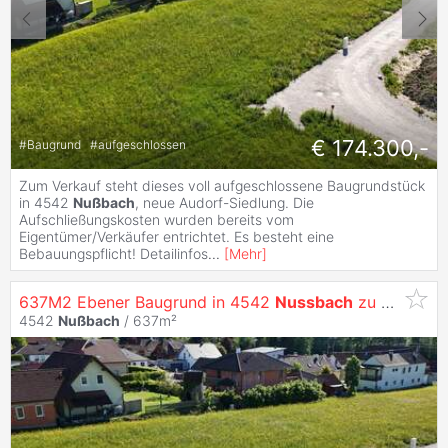
€ 174.300,-
#
Baugrund
#
aufgeschlossen
Zum Verkauf steht dieses voll aufgeschlossene Baugrundstück
in 4542
Nußbach
, neue Audorf-Siedlung. Die
Aufschließungskosten wurden bereits vom
Eigentümer/Verkäufer entrichtet. Es besteht eine
Bebauungspflicht! Detailinfos
...
[
Mehr
]
637M2 Ebener Baugrund in 4542
Nussbach
zu Verkaufen
4542
Nußbach
/ 637m²