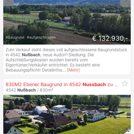
€ 132.930,-
#
Baugrund
#
aufgeschlossen
Zum Verkauf steht dieses voll aufgeschlossene Baugrundstück
in 4542
Nußbach
, neue Audorf-Siedlung. Die
Aufschließungskosten wurden bereits vom
Eigentümer/Verkäufer entrichtet. Es besteht eine
Bebauungspflicht! Detailinfos
...
[
Mehr
]
830M2 Ebener Baugrund in 4542
Nussbach
zu Verkaufen
4542
Nußbach
/ 830m²