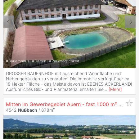
#
Bauernhaus
#
Garten
#
Parkmöglichkeit
GROSSER BAUERNHOF mit ausreichend Wohnfläche und
Nebengebäuden zu verkaufen! Die Immobilie verfügt über ca.
18 Hektar Fläche - das Meiste davon ist EBENES ACKERLAND!
Ausführliches Bild- und Planmaterial erhalten Sie
...
[
Mehr
]
Mitten im Gewerbegebiet Auern - fast 1.000 m² Halle für Produktion oder Logistik
4542
Nußbach
/ 878m²