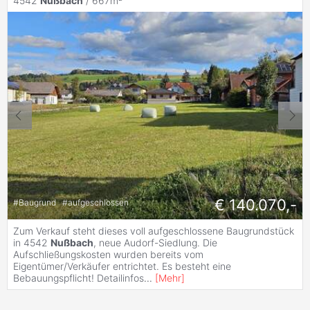
4542
Nußbach
/ 667m²
€ 140.070,-
#
Baugrund
#
aufgeschlossen
Zum Verkauf steht dieses voll aufgeschlossene Baugrundstück
in 4542
Nußbach
, neue Audorf-Siedlung. Die
Aufschließungskosten wurden bereits vom
Eigentümer/Verkäufer entrichtet. Es besteht eine
Bebauungspflicht! Detailinfos
...
[
Mehr
]