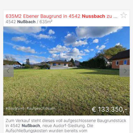
635M2 Ebener Baugrund in 4542
Nussbach
zu Verkaufen
4542
Nußbach
/ 635m²
€ 133.350,-
#
Baugrund
#
aufgeschlossen
Zum Verkauf steht dieses voll aufgeschlossene Baugrundstück
in 4542
Nußbach
, neue Audorf-Siedlung. Die
Aufschließungskosten wurden bereits vom