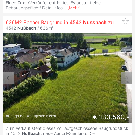
Eigentümer/Verkäufer entrichtet. Es besteht eine
Bebauungspflicht! Detailinfos
...
[
Mehr
]
636M2 Ebener Baugrund in 4542
Nussbach
zu Verkaufen
4542
Nußbach
/ 636m²
€ 133.560,-
#
Baugrund
#
aufgeschlossen
Zum Verkauf steht dieses voll aufgeschlossene Baugrundstück
in 4542
Nußbach
, neue Audorf-Siedlung. Die