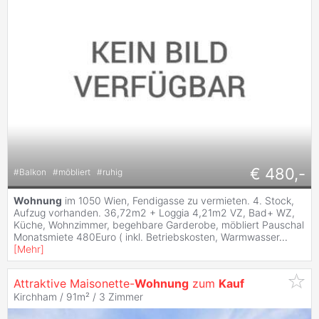
€ 480,-
#
Balkon
#
möbliert
#
ruhig
Wohnung
im 1050 Wien, Fendigasse zu vermieten. 4. Stock,
Aufzug vorhanden. 36,72m2 + Loggia 4,21m2 VZ, Bad+ WZ,
Küche, Wohnzimmer, begehbare Garderobe, möbliert Pauschal
Monatsmiete 480Euro ( inkl. Betriebskosten, Warmwasser
...
[
Mehr
]
Attraktive Maisonette-
Wohnung
zum
Kauf
Kirchham / 91m² /
3 Zimmer