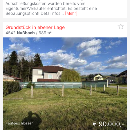
Aufschließungskosten wurden bereits vom
Eigentümer/Verkäufer entrichtet. Es besteht eine
Bebauungspflicht! Detailinfos
...
[
Mehr
]
Grundstück in ebener Lage
4542
Nußbach
/ 689m²
€ 90.000,-
#
aufgeschlossen