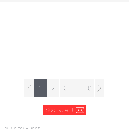
1
2
3
...
10
Suchagent
BUNDESLÄNDER