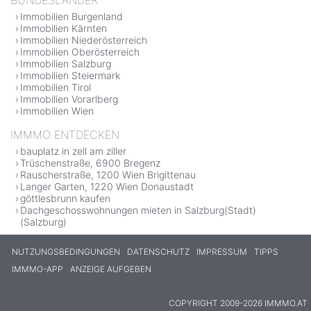
Immobilien Burgenland
Immobilien Kärnten
Immobilien Niederösterreich
Immobilien Oberösterreich
Immobilien Salzburg
Immobilien Steiermark
Immobilien Tirol
Immobilien Vorarlberg
Immobilien Wien
IMMMO ENTDECKEN
bauplatz in zell am ziller
Trüschenstraße, 6900 Bregenz
Rauscherstraße, 1200 Wien Brigittenau
Langer Garten, 1220 Wien Donaustadt
göttlesbrunn kaufen
Dachgeschosswohnungen mieten in Salzburg(Stadt)
(Salzburg)
NUTZUNGSBEDINGUNGEN
DATENSCHUTZ
IMPRESSUM
TIPPS
IMMMO-APP
ANZEIGE AUFGEBEN
COPYRIGHT 2009-2026 IMMMO.AT