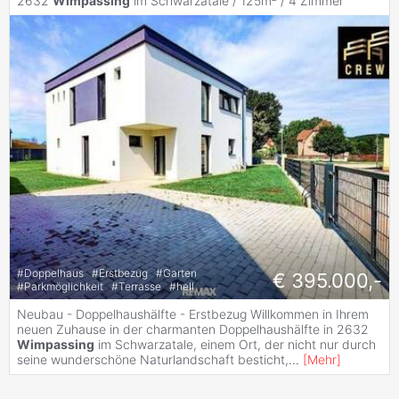
2632
Wimpassing
im Schwarzatale / 125m² /
4 Zimmer
#
Doppelhaus
#
Erstbezug
#
Garten
€ 395.000,-
#
Parkmöglichkeit
#
Terrasse
#
hell
Neubau - Doppelhaushälfte - Erstbezug Willkommen in Ihrem
neuen Zuhause in der charmanten Doppelhaushälfte in 2632
Wimpassing
im Schwarzatale, einem Ort, der nicht nur durch
seine wunderschöne Naturlandschaft besticht,
...
[
Mehr
]