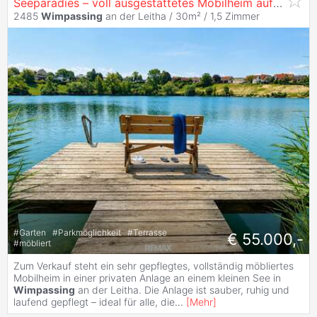
Seeparadies – voll ausgestattetes Mobilheim auf ca. 120 m² Pachtgrund, Garten, Terrasse
2485
Wimpassing
an der Leitha / 30m² /
1,5 Zimmer
#
Garten
#
Parkmöglichkeit
#
Terrasse
€ 55.000,-
#
möbliert
Zum Verkauf steht ein sehr gepflegtes, vollständig möbliertes
Mobilheim in einer privaten Anlage an einem kleinen See in
Wimpassing
an der Leitha. Die Anlage ist sauber, ruhig und
laufend gepflegt – ideal für alle, die
...
[
Mehr
]