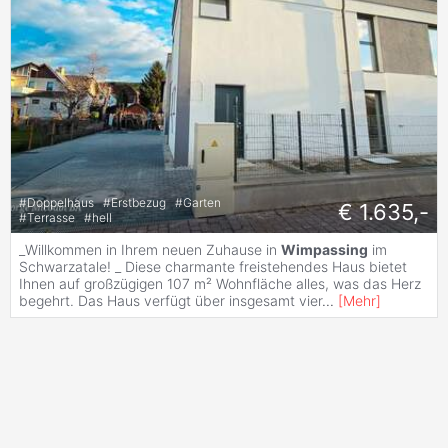
#
Doppelhaus
#
Erstbezug
#
Garten
€ 1.635,-
#
Terrasse
#
hell
_Willkommen in Ihrem neuen Zuhause in
Wimpassing
im
Schwarzatale! _ Diese charmante freistehendes Haus bietet
Ihnen auf großzügigen 107 m² Wohnfläche alles, was das Herz
begehrt. Das Haus verfügt über insgesamt vier
...
[
Mehr
]