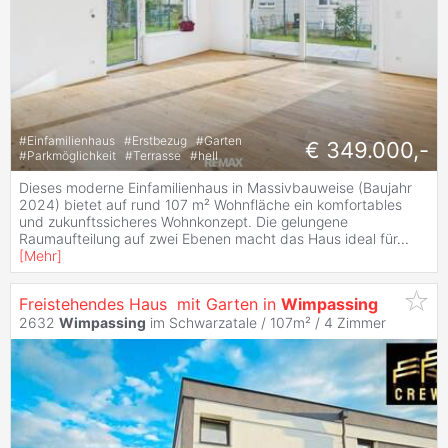
#
Einfamilienhaus
#
Erstbezug
#
Garten
€ 349.000,-
#
Parkmöglichkeit
#
Terrasse
#
hell
Dieses moderne Einfamilienhaus in Massivbauweise (Baujahr
2024) bietet auf rund 107 m² Wohnfläche ein komfortables
und zukunftssicheres Wohnkonzept. Die gelungene
Raumaufteilung auf zwei Ebenen macht das Haus ideal für
...
[
Mehr
]
Freistehendes Haus ️ mit Garten in
Wimpassing
2632
Wimpassing
im Schwarzatale / 107m² /
4 Zimmer