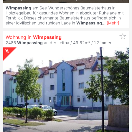
Wimpassing
am See-Wunderschönes Baumeisterhaus in
Holzriegelbau für gesundes Wohnen in absoluter Ruhelage mit
Fernblick Dieses charmante Baumeisterhaus befindet sich in
einer idyllischen und ruhigen Lage in
Wimpassing
...
[
Mehr
]
Wohnung in
Wimpassing
2485
Wimpassing
an der Leitha / 49,62m² /
1 Zimmer