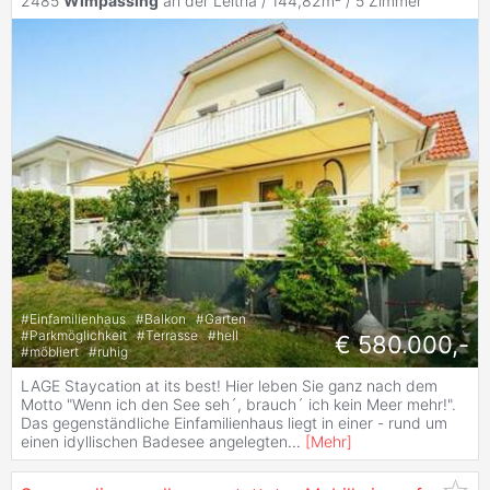
2485
Wimpassing
an der Leitha / 144,82m² /
5 Zimmer
#
Einfamilienhaus
#
Balkon
#
Garten
#
Parkmöglichkeit
#
Terrasse
#
hell
€ 580.000,-
#
möbliert
#
ruhig
LAGE Staycation at its best! Hier leben Sie ganz nach dem
Motto "Wenn ich den See seh´, brauch´ ich kein Meer mehr!".
Das gegenständliche Einfamilienhaus liegt in einer - rund um
einen idyllischen Badesee angelegten
...
[
Mehr
]