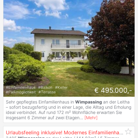
#
Einfamilienhaus
#
Balkon
#
Keller
€ 495.000,-
#
Parkmöglichkeit
#
Terrasse
Sehr gepflegtes Einfamilienhaus in
Wimpassing
an der Leitha
– sofort bezugsfertig und in einer Lage, die Alltag und Erholung
ideal verbindet. Auf rund 172 m² Wohnfläche erwarten Sie
insgesamt 6 Zimmer auf zwei Etagen
...
[
Mehr
]
Urlaubsfeeling inklusive! Modernes Einfamilienhaus mit Balkon, Terrasse und Garten in Gated Community mit idyllischem Badesee