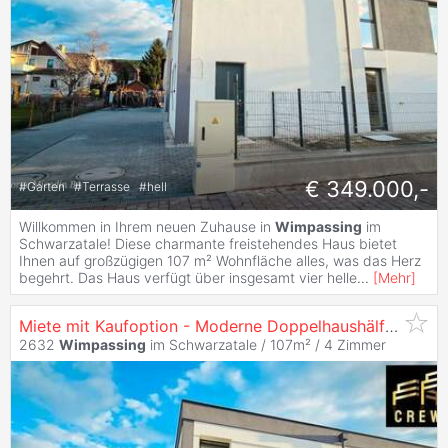
€ 349.000,-
#
Garten
#
Terrasse
#
hell
Willkommen in Ihrem neuen Zuhause in
Wimpassing
im
Schwarzatale! Diese charmante freistehendes Haus bietet
Ihnen auf großzügigen 107 m² Wohnfläche alles, was das Herz
begehrt. Das Haus verfügt über insgesamt vier helle
...
[
Mehr
]
Miete mit Kaufoption - Moderne Doppelhaushälfte in
Wi
2632
Wimpassing
im Schwarzatale / 107m² /
4 Zimmer