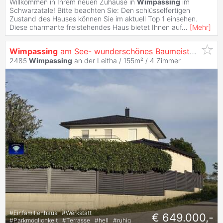
Willkommen in Ihrem neuen Zuhause in
Wimpassing
im
Schwarzatale! Bitte beachten Sie: Den schlüsselfertigen
Zustand des Hauses können Sie im aktuell Top 1 einsehen.
Diese charmante freistehendes Haus bietet Ihnen auf
...
[
Mehr
]
Wimpassing
am See- wunderschönes Baumeisterhaus in Holzriegelbau für gesundes Wohnen mit Fernblick 3 Gehminuten zum See
2485
Wimpassing
an der Leitha / 155m² /
4 Zimmer
#
Einfamilienhaus
#
Werkstatt
€ 649.000,-
#
Parkmöglichkeit
#
Terrasse
#
hell
#
ruhig