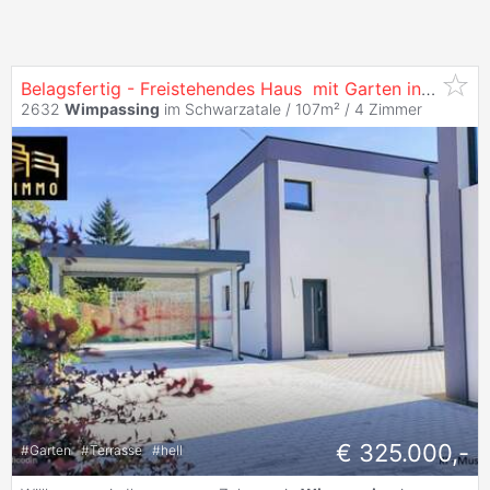
️Belagsfertig - Freistehendes Haus ️ mit Garten in
Wimpa
2632
Wimpassing
im Schwarzatale / 107m² /
4 Zimmer
€ 325.000,-
#
Garten
#
Terrasse
#
hell