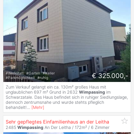
#
Werkstatt
#
Garten
#
Keller
€ 325.000,-
#
Parkmöglichkeit
#
ruhig
Zum Verkauf gelangt ein ca. 130m² großes Haus mit
unglaublichen 697 m² Grund in 2632
Wimpassing
im
Schwarzatale. Das Haus befindet sich in ruhiger Siedlungslage,
dennoch zentrumsnahe und wurde stehts pfleglich
behandelt!
...
[
Mehr
]
Sehr gepflegtes Einfamilienhaus an der Leitha
2485
Wimpassing
An Der Leitha / 172m² /
6 Zimmer