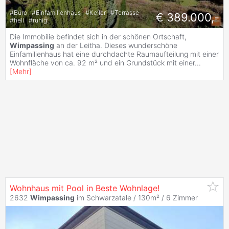
#
Büro
#
Einfamilienhaus
#
Keller
#
Terrasse
€ 389.000,-
#
hell
#
ruhig
Die Immobilie befindet sich in der schönen Ortschaft,
Wimpassing
an der Leitha. Dieses wunderschöne
Einfamilienhaus hat eine durchdachte Raumaufteilung mit einer
Wohnfläche von ca. 92 m² und ein Grundstück mit einer
...
[
Mehr
]
Wohnhaus mit Pool in Beste Wohnlage!
2632
Wimpassing
im Schwarzatale / 130m² /
6 Zimmer