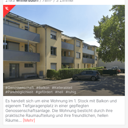
2193
Wilfersdorf
/ 78m² /
3 Zimmer
#
Genossenschaft
#
Balkon
#
Kellerabteil
#
Parkmöglichkeit
#
gefördert
#
hell
#
ruhig
Es handelt sich um eine Wohnung im 1. Stock mit Balkon und
eigenem Tiefgaragenplatz in einer gepflegten
Genossenschaftsanlage. Die Wohnung besticht durch ihre
praktische Raumaufteilung und ihre freundlichen, hellen
Räume
...
[
Mehr
]