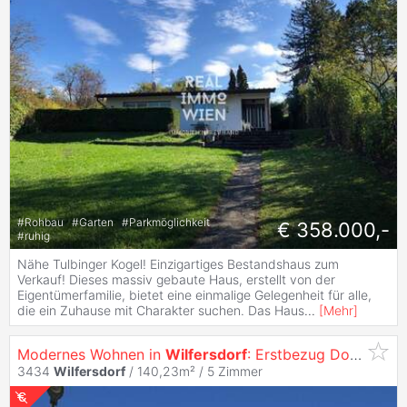
#
Rohbau
#
Garten
#
Parkmöglichkeit
€ 358.000,-
#
ruhig
Nähe Tulbinger Kogel! Einzigartiges Bestandshaus zum
Verkauf! Dieses massiv gebaute Haus, erstellt von der
Eigentümerfamilie, bietet eine einmalige Gelegenheit für alle,
die ein Zuhause mit Charakter suchen. Das Haus
...
[
Mehr
]
Modernes Wohnen in
Wilfersdorf
: Erstbezug Doppelhaushälfte mit Garten, Parkett, 5 Zimmern und Fußbodenheizung!
3434
Wilfersdorf
/ 140,23m² /
5 Zimmer