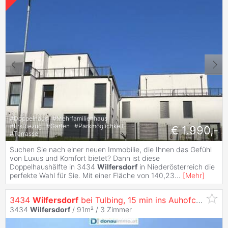
#
Doppelhaus
#
Mehrfamilienhaus
#
Erstbezug
#
Garten
#
Parkmöglichkeit
€ 1.990,-
#
Terrasse
Suchen Sie nach einer neuen Immobilie, die Ihnen das Gefühl
von Luxus und Komfort bietet? Dann ist diese
Doppelhaushälfte in 3434
Wilfersdorf
in Niederösterreich die
perfekte Wahl für Sie. Mit einer Fläche von 140,23
...
[
Mehr
]
3434
Wilfersdorf
bei Tulbing, 15 min ins Auhofcenter, perfekt gegliederter Bungalow mit riesen Garten in bester Grünruhelage
3434
Wilfersdorf
/ 91m² /
3 Zimmer