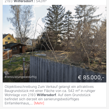
2193
Wilfersdorf
/ 542m²
€ 85.000,-
#
renovierungsbedürftig
Objektbeschreibung Zum Verkauf gelangt ein attraktives
Baugrundstück mit einer Fläche von ca. 542 m² in ruhiger
Wohnlage von 2193
Wilfersdorf
. Auf dem Grundstück
befindet sich derzeit ein sanierungsbedürftiges
Einfamilienhaus,
...
[
Mehr
]