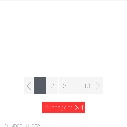
1
2
3
...
10
Suchagent
BUNDESLÄNDER