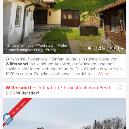
#
Einfamilienhaus
#
Werkstatt
#
Keller
€ 349.000,-
#
renovierungsbedürftig
#
ruhig
Zum Verkauf gelangt ein Einfamilienhaus in ruhiger Lage von
Wilfersdorf
mit schönem Ausblick, großzügigem Innenhof
sowie zusätzlichen Nebengebäuden. Das Wohnhaus wurde ca.
1970 in solider Ziegelmassivbauweise errichtet
...
[
Mehr
]
Wilfersdorf
- Ordination / Praxisflächen in Bestlage zur Miete
2193
Wilfersdorf