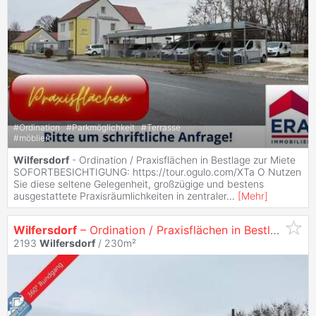
#
Ordination
#
Parkmöglichkeit
#
Terrasse
#
möbliert
Wilfersdorf
- Ordination / Praxisflächen in Bestlage zur Miete
SOFORTBESICHTIGUNG: https://tour.ogulo.com/XTa O Nutzen
Sie diese seltene Gelegenheit, großzügige und bestens
ausgestattete Praxisräumlichkeiten in zentraler
...
[
Mehr
]
Wilfersdorf
– Ordination / Praxisflächen in Bestlage zur Miete
2193
Wilfersdorf
/ 230m²