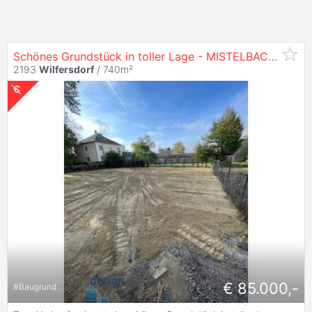
Schönes Grundstück in toller Lage - MISTELBACH/
WILF
2193
Wilfersdorf
/ 740m²
€ 85.000,-
#
Baugrund