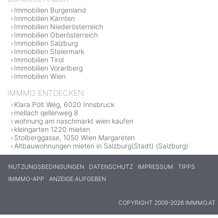
Immobilien Burgenland
Immobilien Kärnten
Immobilien Niederösterreich
Immobilien Oberösterreich
Immobilien Salzburg
Immobilien Steiermark
Immobilien Tirol
Immobilien Vorarlberg
Immobilien Wien
IMMMO ENTDECKEN
Klara Pölt Weg, 6020 Innsbruck
mellach qellenweg 8
wohnung am naschmarkt wien kaufen
kleingarten 1220 mieten
Stolberggasse, 1050 Wien Margareten
Altbauwohnungen mieten in Salzburg(Stadt) (Salzburg)
NUTZUNGSBEDINGUNGEN
DATENSCHUTZ
IMPRESSUM
TIPPS
IMMMO-APP
ANZEIGE AUFGEBEN
COPYRIGHT 2009-2026 IMMMO.AT