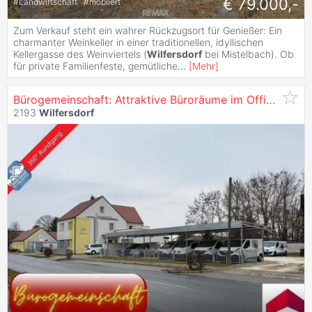
€ 79.000,-
#
Landwirtschaft
#
möbliert
Zum Verkauf steht ein wahrer Rückzugsort für Genießer: Ein
charmanter Weinkeller in einer traditionellen, idyllischen
Kellergasse des Weinviertels (
Wilfersdorf
bei Mistelbach). Ob
für private Familienfeste, gemütliche
...
[
Mehr
]
Bürogemeinschaft: Attraktive Büroräume im Office-Sharing - Jetzt Fläche in
2193
Wilfersdorf