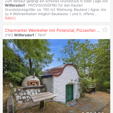
Zum Verkauf gelangt ein schönes Grundstück in toller Lage von
Wilfersdorf
- PROVISIONSFREI für den Käufer!
Grundstücksgröße: ca. 740 m2 Widmung: Bauland / Agrar, bis
zu 4 Wohneinheiten möglich Bauklasse: I und II, offene
...
[
Mehr
]
Charmanter Weinkeller mit Potenzial, Pizzaofen und Grünfläche in traditioneller Kellergasse -
2193
Wilfersdorf
/ 76m²