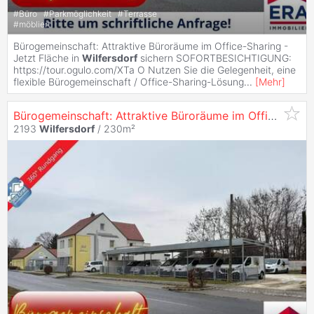
#
Büro
#
Parkmöglichkeit
#
Terrasse
#
möbliert
Bürogemeinschaft: Attraktive Büroräume im Office-Sharing -
Jetzt Fläche in
Wilfersdorf
sichern SOFORTBESICHTIGUNG:
https://tour.ogulo.com/XTa O Nutzen Sie die Gelegenheit, eine
flexible Bürogemeinschaft / Office-Sharing-Lösung
...
[
Mehr
]
Bürogemeinschaft: Attraktive Büroräume im Office-Sharing - Jetzt Fläche in
2193
Wilfersdorf
/ 230m²