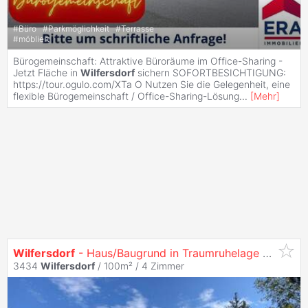
#
Büro
#
Parkmöglichkeit
#
Terrasse
#
möbliert
Bürogemeinschaft: Attraktive Büroräume im Office-Sharing -
Jetzt Fläche in
Wilfersdorf
sichern SOFORTBESICHTIGUNG:
https://tour.ogulo.com/XTa O Nutzen Sie die Gelegenheit, eine
flexible Bürogemeinschaft / Office-Sharing-Lösung
...
[
Mehr
]
Wilfersdorf
- Haus/Baugrund in Traumruhelage mit Fernblick und externer Garage
3434
Wilfersdorf
/ 100m² /
4 Zimmer