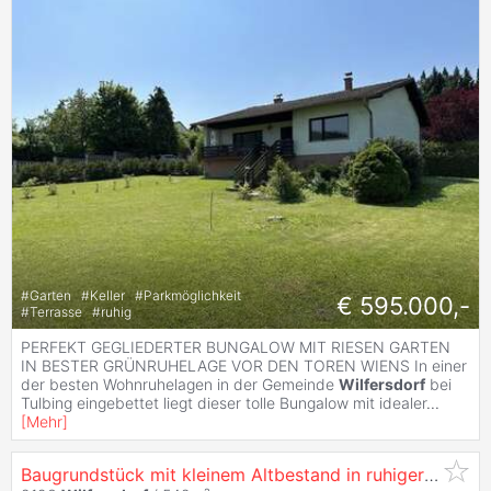
#
Garten
#
Keller
#
Parkmöglichkeit
€ 595.000,-
#
Terrasse
#
ruhig
PERFEKT GEGLIEDERTER BUNGALOW MIT RIESEN GARTEN
IN BESTER GRÜNRUHELAGE VOR DEN TOREN WIENS In einer
der besten Wohnruhelagen in der Gemeinde
Wilfersdorf
bei
Tulbing eingebettet liegt dieser tolle Bungalow mit idealer
...
[
Mehr
]
Baugrundstück mit kleinem Altbestand in ruhiger Wohnlage