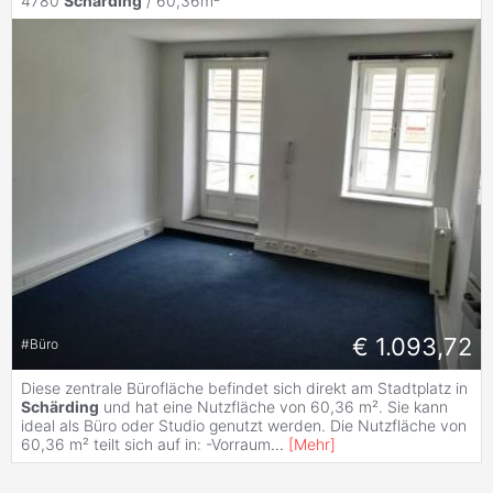
4780
Schärding
/ 60,36m²
€ 1.093,72
#
Büro
Diese zentrale Bürofläche befindet sich direkt am Stadtplatz in
Schärding
und hat eine Nutzfläche von 60,36 m². Sie kann
ideal als Büro oder Studio genutzt werden. Die Nutzfläche von
60,36 m² teilt sich auf in: -Vorraum
...
[
Mehr
]