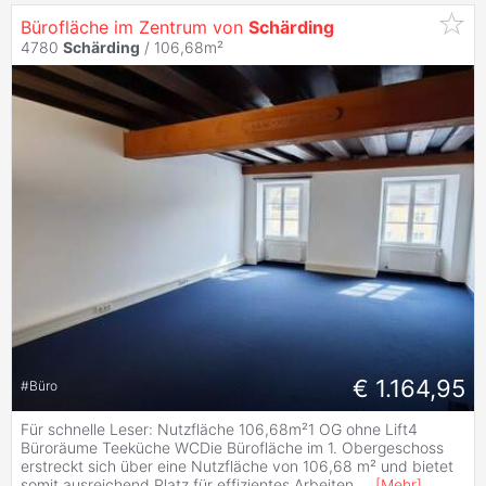
Bürofläche im Zentrum von
Schärding
4780
Schärding
/ 106,68m²
€ 1.164,95
#
Büro
Für schnelle Leser: Nutzfläche 106,68m²1 OG ohne Lift4
Büroräume Teeküche WCDie Bürofläche im 1. Obergeschoss
erstreckt sich über eine Nutzfläche von 106,68 m² und bietet
somit ausreichend Platz für effizientes Arbeiten.
...
[
Mehr
]