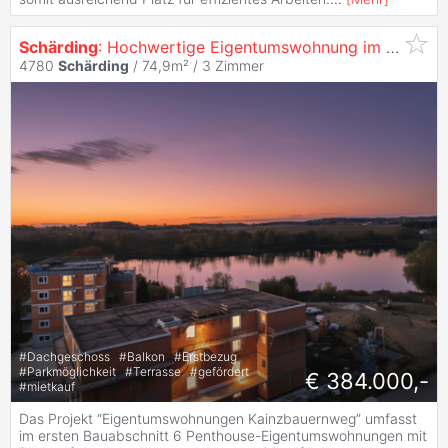
Schärding
: Hochwertige Eigentumswohnung im Erstbezug
4780
Schärding
/ 74,9m² /
3 Zimmer
#
Dachgeschoss
#
Balkon
#
Erstbezug
#
Parkmöglichkeit
#
Terrasse
#
gefördert
€ 384.000,-
#
mietkauf
Das Projekt “Eigentumswohnungen Kainzbauernweg” umfasst
im ersten Bauabschnitt 6 Penthouse-Eigentumswohnungen mit