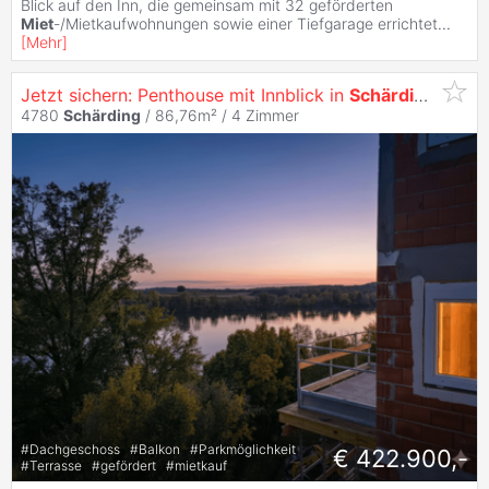
Blick auf den Inn, die gemeinsam mit 32 geförderten
Miet
-/Mietkaufwohnungen sowie einer Tiefgarage errichtet
...
[
Mehr
]
Jetzt sichern: Penthouse mit Innblick in
Schärding
- Neu
4780
Schärding
/ 86,76m² /
4 Zimmer
#
Dachgeschoss
#
Balkon
#
Parkmöglichkeit
€ 422.900,-
#
Terrasse
#
gefördert
#
mietkauf