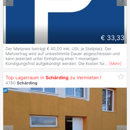
€ 33,33
Der Mietpreis beträgt € 40,00 inkl. USt. je Stellplatz. Der
Mietvertrag wird auf unbestimmte Dauer abgeschlossen und
kann jederzeit unter Einhaltung einer 1-monatigen
Kündigungsfrist aufgekündigt werden. Die Kosten für
...
[
Mehr
]
Top Lagerraum in
Schärding
zu Vermieten !
4780
Schärding