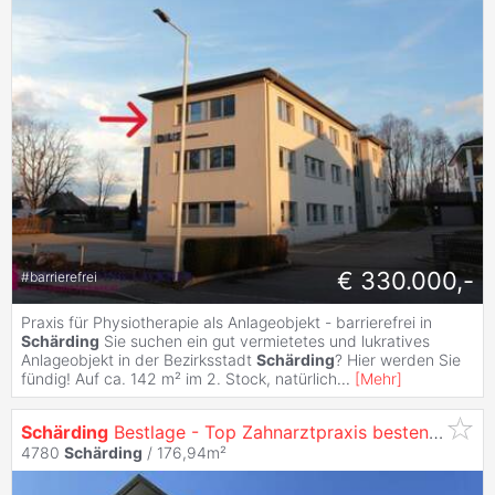
€ 330.000,-
#
barrierefrei
Praxis für Physiotherapie als Anlageobjekt - barrierefrei in
Schärding
Sie suchen ein gut vermietetes und lukratives
Anlageobjekt in der Bezirksstadt
Schärding
? Hier werden Sie
fündig! Auf ca. 142 m² im 2. Stock, natürlich
...
[
Mehr
]
Schärding
Bestlage - Top Zahnarztpraxis bestens vermietet - Ihr Anlageobjekt (Top 4)
4780
Schärding
/ 176,94m²