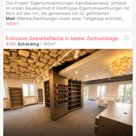
Das Projekt “Eigentumswohnungen Kainzbauernweg” umfasst
im ersten Bauabschnitt 6 Penthouse-Eigentumswohnungen mit
Blick auf den Inn, die gemeinsam mit 32 geförderten
Miet
-/Mietkaufwohnungen sowie einer Tiefgarage errichtet
...
[
Mehr
]
Exklusive Gewerbefläche in bester Zentrumslage von
Sc
4780
Schärding
/ 180m²