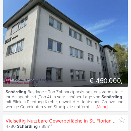
€ 450.000,-
#
barrierefrei
#
hell
Schärding
Bestlage - Top Zahnarztpraxis bestens vermietet -
Ihr Anlageobjekt (Top 4) In sehr schöner Lage von
Schärding
mit Blick in Richtung Kirche, unweit der deutschen Grenze und
wenige Gehminuten vom Stadtplatz entfernt,
...
[
Mehr
]
Vielseitig Nutzbare Gewerbefläche in St. Florian am Inn /
4780
Schärding
/ 88m²