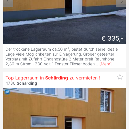
€ 335,-
Der trockene Lagerraum ca.50 m², bietet durch seine ideale
Lage viele Möglichkeiten zur Einlagerung. Großer geteerter
Vorplatz mit Zufahrt Eingangstüre 2 Meter breit Raumhöhe :
2,30 m Strom : 230 Volt 1 Fenster Fliesenboden
...
[
Mehr
]
Top Lagerraum in
Schärding
zu vermieten !
4780
Schärding