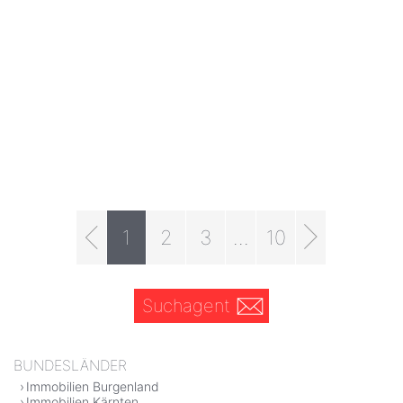
1
2
3
...
10
Suchagent
BUNDESLÄNDER
Immobilien Burgenland
Immobilien Kärnten