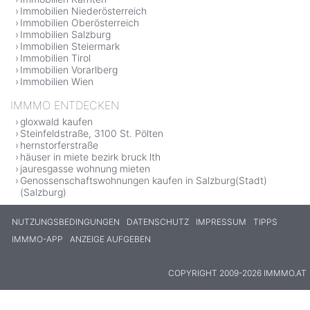
Immobilien Niederösterreich
Immobilien Oberösterreich
Immobilien Salzburg
Immobilien Steiermark
Immobilien Tirol
Immobilien Vorarlberg
Immobilien Wien
IMMMO ENTDECKEN
gloxwald kaufen
Steinfeldstraße, 3100 St. Pölten
hernstorferstraße
häuser in miete bezirk bruck lth
jauresgasse wohnung mieten
Genossenschaftswohnungen kaufen in Salzburg(Stadt)
(Salzburg)
NUTZUNGSBEDINGUNGEN
DATENSCHUTZ
IMPRESSUM
TIPPS
IMMMO-APP
ANZEIGE AUFGEBEN
COPYRIGHT 2009-2026 IMMMO.AT