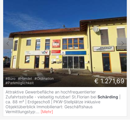
#
Büro
#
Handel
#
Ordination
€ 1.271,69
#
Parkmöglichkeit
Attraktive Gewerbefläche an hochfrequentierter
Zufahrtsstraße - vielseitig nutzbar! St.Florian bei
Schärding
|
ca. 88 m² | Erdgeschoß | PKW-Stellplätze inklusive
Objektüberblick Immobilienart: Geschäftshaus
Vermittlungstyp:
...
[
Mehr
]