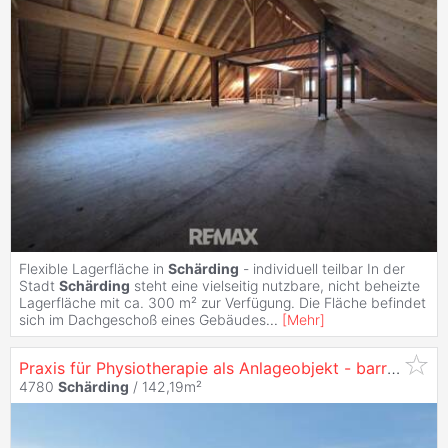
Flexible Lagerfläche in
Schärding
- individuell teilbar In der
Stadt
Schärding
steht eine vielseitig nutzbare, nicht beheizte
Lagerfläche mit ca. 300 m² zur Verfügung. Die Fläche befindet
sich im Dachgeschoß eines Gebäudes
...
[
Mehr
]
Praxis für Physiotherapie als Anlageobjekt - barrierefrei in
4780
Schärding
/ 142,19m²