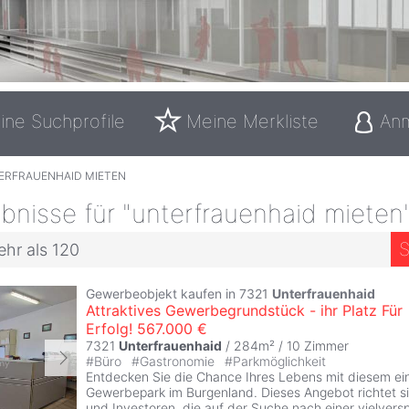
ine Suchprofile
Meine Merkliste
An
ERFRAUENHAID MIETEN
nisse für "unterfrauenhaid mieten
S
ehr als 120
Gewerbeobjekt kaufen in 7321
Unterfrauenhaid
Attraktives Gewerbegrundstück - ihr Platz Für
Erfolg! 567.000 €
7321
Unterfrauenhaid
/ 284m² /
10 Zimmer
#
Büro
#
Gastronomie
#
Parkmöglichkeit
Entdecken Sie die Chance Ihres Lebens mit diesem ein
Gewerbepark im Burgenland. Dieses Angebot richtet 
und Investoren, die auf der Suche nach einer vielver