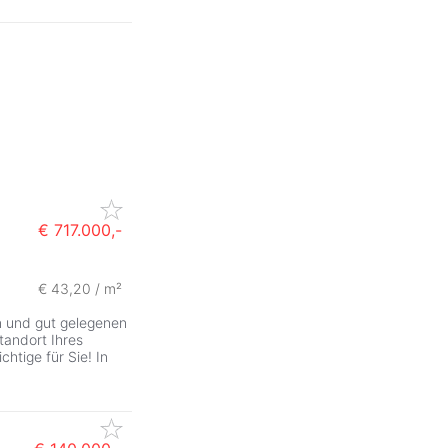
€ 717.000,-
€ 43,20 / m²
en und gut gelegenen
andort Ihres
tige für Sie! In