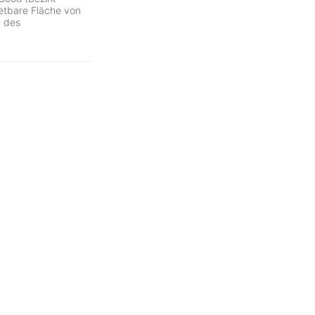
etbare Fläche von
l des