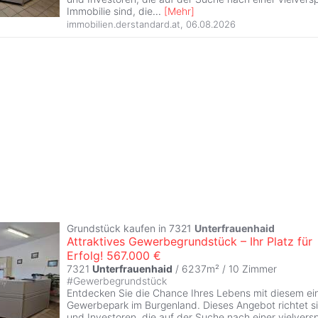
Immobilie sind, die
...
[
Mehr
]
immobilien.derstandard.at
,
06.08.2026
Grundstück kaufen in 7321
Unterfrauenhaid
Attraktives Gewerbegrundstück – Ihr Platz für
Erfolg! 567.000 €
7321
Unterfrauenhaid
/ 6237m² /
10 Zimmer
#
Gewerbegrundstück
Entdecken Sie die Chance Ihres Lebens mit diesem ein
Gewerbepark im Burgenland. Dieses Angebot richtet 
und Investoren, die auf der Suche nach einer vielver