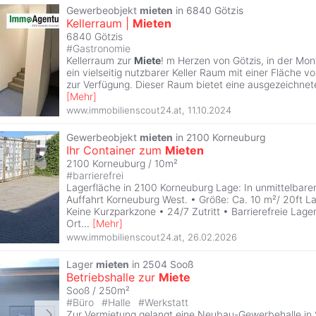
Gewerbeobjekt
mieten
in 6840 Götzis
Kellerraum |
Mieten
6840 Götzis
#
Gastronomie
Kellerraum zur
Miete
! m Herzen von Götzis, in der Mont
ein vielseitig nutzbarer Keller Raum mit einer Fläche
zur Verfügung. Dieser Raum bietet eine ausgezeichnet
[
Mehr
]
www.immobilienscout24.at
,
11.10.2024
Gewerbeobjekt
mieten
in 2100 Korneuburg
Ihr Container zum
Mieten
2100 Korneuburg / 10m²
#
barrierefrei
Lagerfläche in 2100 Korneuburg Lage: In unmittelbare
Auffahrt Korneuburg West. • Größe: Ca. 10 m²/ 20ft Lag
Keine Kurzparkzone • 24/7 Zutritt • Barrierefreie Lage
Ort
...
[
Mehr
]
www.immobilienscout24.at
,
26.02.2026
Lager
mieten
in 2504 Sooß
Betriebshalle zur
Miete
Sooß / 250m²
#
Büro
#
Halle
#
Werkstatt
Zur Vermietung gelangt eine Neubau-Gewerbehalle in 