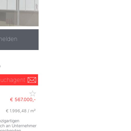
melden
"
uchagent
€ 567.000,-
€ 1.996,48 / m²
ZurÃ
zigartigen
sich an Unternehmer
sprechenden