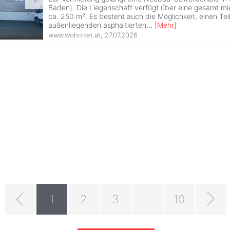
Baden). Die Liegenschaft verfügt über eine gesamt mi
ca. 250 m². Es besteht auch die Möglichkeit, einen Tei
außenliegenden asphaltierten
...
[
Mehr
]
www.wohnnet.at
,
27.07.2026
1
2
3
...
10