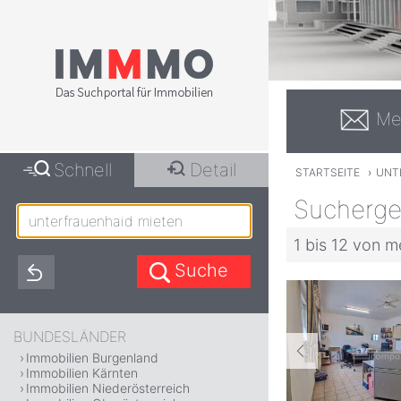
Me
Schnell
Detail
STARTSEITE
›
UNT
Suchergeb
1 bis 12 von m
BUNDESLÄNDER
Immobilien Burgenland
Immobilien Kärnten
Immobilien Niederösterreich