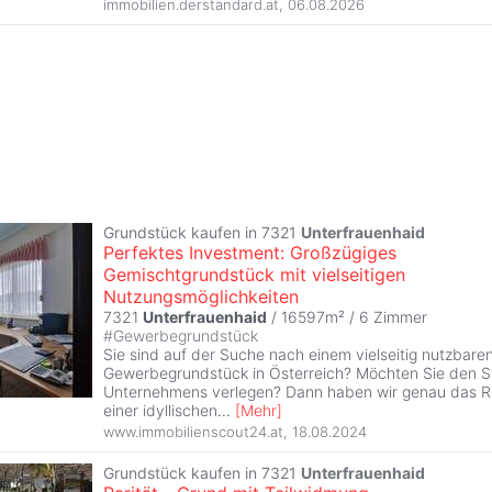
immobilien.derstandard.at
,
06.08.2026
Grundstück kaufen in 7321
Unterfrauenhaid
Perfektes Investment: Großzügiges
Gemischtgrundstück mit vielseitigen
Nutzungsmöglichkeiten
7321
Unterfrauenhaid
/ 16597m² /
6 Zimmer
#
Gewerbegrundstück
Sie sind auf der Suche nach einem vielseitig nutzbar
Gewerbegrundstück in Österreich? Möchten Sie den St
Unternehmens verlegen? Dann haben wir genau das Rich
einer idyllischen
...
[
Mehr
]
www.immobilienscout24.at
,
18.08.2024
Grundstück kaufen in 7321
Unterfrauenhaid