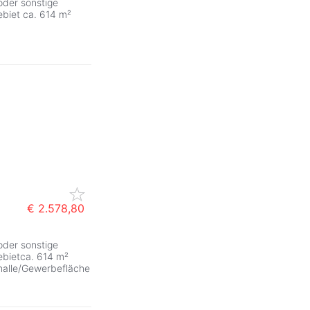
 oder sonstige
biet ca. 614 m²
€ 2.578,80
 oder sonstige
ebietca. 614 m²
halle/Gewerbefläche