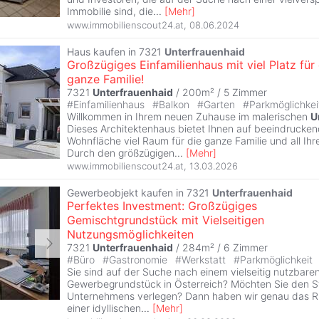
Immobilie sind, die
...
[
Mehr
]
www.immobilienscout24.at
,
08.06.2024
Haus kaufen in 7321
Unterfrauenhaid
Großzügiges Einfamilienhaus mit viel Platz für 
ganze Familie!
7321
Unterfrauenhaid
/ 200m² /
5 Zimmer
#
Einfamilienhaus
#
Balkon
#
Garten
#
Parkmöglichke
Willkommen in Ihrem neuen Zuhause im malerischen
U
Dieses Architektenhaus bietet Ihnen auf beeindrucke
Wohnfläche viel Raum für die ganze Familie und all Ih
Durch den größzügigen
...
[
Mehr
]
www.immobilienscout24.at
,
13.03.2026
Gewerbeobjekt kaufen in 7321
Unterfrauenhaid
Perfektes Investment: Großzügiges
Gemischtgrundstück mit Vielseitigen
Nutzungsmöglichkeiten
7321
Unterfrauenhaid
/ 284m² /
6 Zimmer
#
Büro
#
Gastronomie
#
Werkstatt
#
Parkmöglichkeit
Sie sind auf der Suche nach einem vielseitig nutzbar
Gewerbegrundstück in Österreich? Möchten Sie den St
Unternehmens verlegen? Dann haben wir genau das Rich
einer idyllischen
...
[
Mehr
]