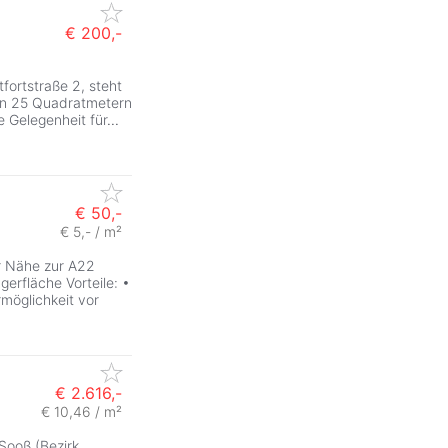
€ 200,-
fortstraße 2, steht
 von 25 Quadratmetern
e Gelegenheit für
...
€ 50,-
€ 5,- / m²
r Nähe zur A22
erfläche Vorteile: •
rmöglichkeit vor
€ 2.616,-
€ 10,46 / m²
ZurÃ
Sooß (Bezirk