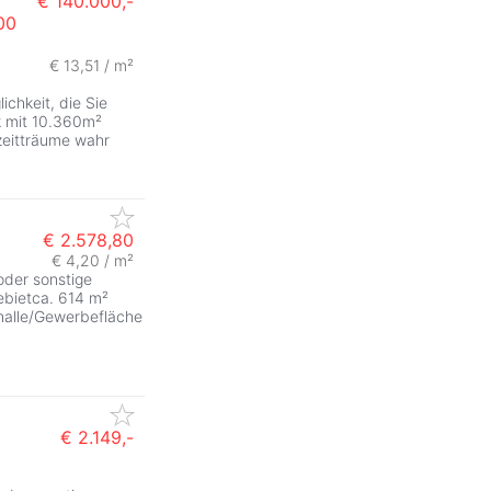
€ 140.000,-
00
€ 13,51 / m²
ichkeit, die Sie
k mit 10.360m²
izeitträume wahr
€ 2.578,80
€ 4,20 / m²
 oder sonstige
ebietca. 614 m²
halle/Gewerbefläche
€ 2.149,-
ZurÃ