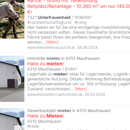
Rarität - Grund mit Teilwidmung
Reitplatz/Reitanlage - 10.360 m² um nur 140.0
€!
7321
Unterfrauenhaid
/ 10360m²
#
Landwirtschaftsgrund
#
ruhig
Hier haben wir für Sie eine einzigartige Investitionsmögl
nicht verpassen sollten. Dieses traumhafte Grundstüc
Fläche bietet Ihnen die perfekte Gelegenheit, Ihre Fre
werden
...
[
Mehr
]
www.immobilienscout24.at
,
08.06.2024
Immobilie
mieten
in 4310 Mauthausen
Halle zu
mieten
!
4310 Mauthausen / 614m²
Lagerhalle zu
mieten
! Ideal für Lagerzwecke, Logistik
gewerbliche Nutzung. Details: Widmung Betriebsbaug
Lagerflächeerweiterbar um ca. 169 m²Nutzung: Lager
Zustand: verschlossen
...
[
Mehr
]
www.immobilien.nachrichten.at
,
20.03.2026
Gewerbeobjekt
mieten
in 4310 Mauthausen
Halle zu
Mieten
!
4310 Mauthausen
#
Halle