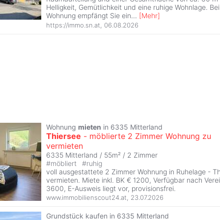
Helligkeit, Gemütlichkeit und eine ruhige Wohnlage. Be
Wohnung empfängt Sie ein
...
[
Mehr
]
https://immo.sn.at
,
06.08.2026
Wohnung
mieten
in 6335 Mitterland
Thiersee
- möblierte 2 Zimmer Wohnung zu
vermieten
6335 Mitterland / 55m² /
2 Zimmer
#
möbliert
#
ruhig
voll ausgestattete 2 Zimmer Wohnung in Ruhelage - Th
vermieten. Miete inkl. BK € 1200, Verfügbar nach Vere
3600, E-Ausweis liegt vor, provisionsfrei.
www.immobilienscout24.at
,
23.07.2026
Grundstück kaufen in 6335 Mitterland