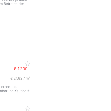
im Betreten der
€ 1.200,-
€ 21,82 / m²
iersee - zu
inbarung Kaution €