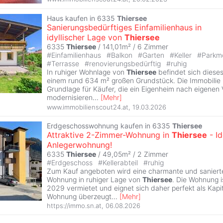
Haus kaufen in 6335
Thiersee
Sanierungsbedürftiges Einfamilienhaus in
idyllischer Lage von
Thiersee
6335
Thiersee
/ 141,01m² /
6 Zimmer
#
Einfamilienhaus
#
Balkon
#
Garten
#
Keller
#
Parkmö
#
Terrasse
#
renovierungsbedürftig
#
ruhig
In ruhiger Wohnlage von
Thiersee
befindet sich dieses
einem rund 634 m² großen Grundstück. Die Immobilie b
Grundlage für Käufer, die ein Eigenheim nach eigenen 
modernisieren
...
[
Mehr
]
www.immobilienscout24.at
,
19.03.2026
Erdgeschosswohnung kaufen in 6335
Thiersee
Attraktive 2-Zimmer-Wohnung in
Thiersee
- Id
Anlegerwohnung!
6335
Thiersee
/ 49,05m² /
2 Zimmer
#
Erdgeschoss
#
Kellerabteil
#
ruhig
Zum Kauf angeboten wird eine charmante und sanier
Wohnung in ruhiger Lage von
Thiersee
. Die Wohnung i
2029 vermietet und eignet sich daher perfekt als Kapi
Wohnung überzeugt
...
[
Mehr
]
https://immo.sn.at
,
06.08.2026