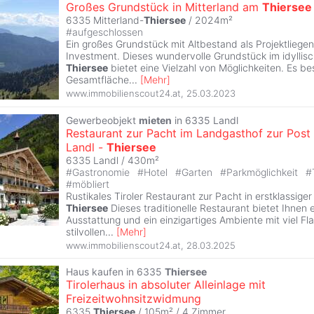
Großes Grundstück in Mitterland am
Thiersee
6335 Mitterland-
Thiersee
/ 2024m²
#
aufgeschlossen
Ein großes Grundstück mit Altbestand als Projektliegen
Investment. Dieses wundervolle Grundstück im idyllisc
Thiersee
bietet eine Vielzahl von Möglichkeiten. Es be
Gesamtfläche
...
[
Mehr
]
www.immobilienscout24.at
,
25.03.2023
Gewerbeobjekt
mieten
in 6335 Landl
Restaurant zur Pacht im Landgasthof zur Post 
Landl -
Thiersee
6335 Landl / 430m²
#
Gastronomie
#
Hotel
#
Garten
#
Parkmöglichkeit
#
#
möbliert
Rustikales Tiroler Restaurant zur Pacht in erstklassiger
Thiersee
Dieses traditionelle Restaurant bietet Ihnen
Ausstattung und ein einzigartiges Ambiente mit viel Flai
stilvollen
...
[
Mehr
]
www.immobilienscout24.at
,
28.03.2025
Haus kaufen in 6335
Thiersee
Tirolerhaus in absoluter Alleinlage mit
Freizeitwohnsitzwidmung
6335
Thiersee
/ 105m² /
4 Zimmer