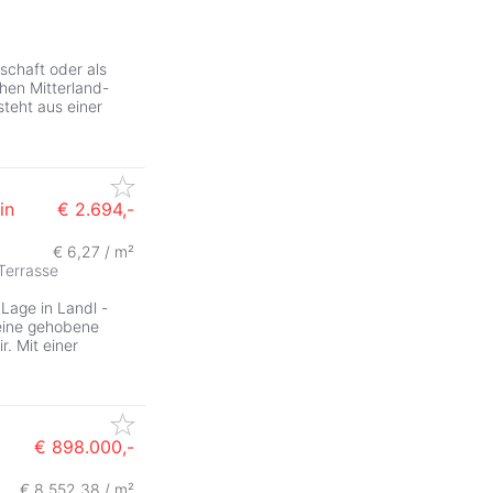
schaft oder als
hen Mitterland-
steht aus einer
in
€ 2.694,-
€ 6,27 / m²
Terrasse
 Lage in Landl -
 eine gehobene
r. Mit einer
€ 898.000,-
€ 8.552,38 / m²