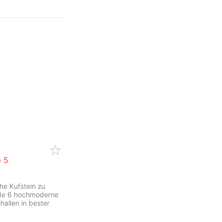
p 5
he Kufstein zu
ade 6 hochmoderne
hallen in bester