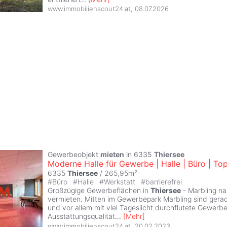
www.immobilienscout24.at
,
08.07.2026
Gewerbeobjekt
mieten
in 6335
Thiersee
Moderne Halle für Gewerbe | Halle | Büro | To
6335
Thiersee
/ 265,95m²
#
Büro
#
Halle
#
Werkstatt
#
barrierefrei
Großzügige Gewerbeflächen in
Thiersee
- Marbling na
vermieten. Mitten im Gewerbepark Marbling sind ger
und vor allem mit viel Tageslicht durchflutete Gewerbe
Ausstattungsqualität
...
[
Mehr
]
www.immobilienscout24.at
,
20.02.2023