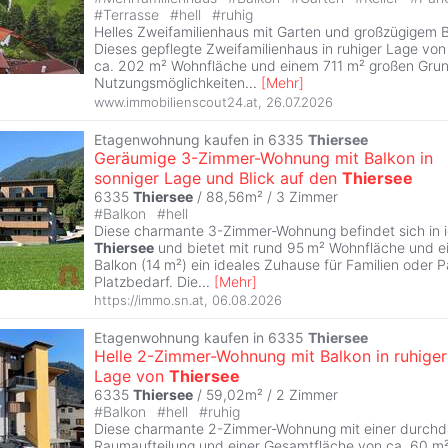
#
Terrasse
#
hell
#
ruhig
Helles Zweifamilienhaus mit Garten und großzügigem 
Dieses gepflegte Zweifamilienhaus in ruhiger Lage vo
ca. 202 m² Wohnfläche und einem 711 m² großen Grund
Nutzungsmöglichkeiten
...
[
Mehr
]
www.immobilienscout24.at
,
26.07.2026
Etagenwohnung kaufen in 6335
Thiersee
Geräumige 3-Zimmer-Wohnung mit Balkon in
sonniger Lage und Blick auf den
Thiersee
6335
Thiersee
/ 88,56m² /
3 Zimmer
#
Balkon
#
hell
Diese charmante 3-Zimmer-Wohnung befindet sich in id
Thiersee
und bietet mit rund 95 m² Wohnfläche und e
Balkon (14 m²) ein ideales Zuhause für Familien oder P
Platzbedarf. Die
...
[
Mehr
]
https://immo.sn.at
,
06.08.2026
Etagenwohnung kaufen in 6335
Thiersee
Helle 2-Zimmer-Wohnung mit Balkon in ruhiger
Lage von
Thiersee
6335
Thiersee
/ 59,02m² /
2 Zimmer
#
Balkon
#
hell
#
ruhig
Diese charmante 2-Zimmer-Wohnung mit einer durch
Raumaufteilung und einer Gesamtfläche von ca. 60 m