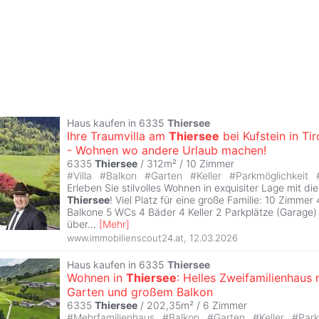
Haus kaufen in 6335
Thiersee
Ihre Traumvilla am
Thiersee
bei Kufstein in Tir
- Wohnen wo andere Urlaub machen!
6335
Thiersee
/ 312m² /
10 Zimmer
#
Villa
#
Balkon
#
Garten
#
Keller
#
Parkmöglichkeit
Erleben Sie stilvolles Wohnen in exquisiter Lage mit di
Thiersee
! Viel Platz für eine große Familie: 10 Zimmer
Balkone 5 WCs 4 Bäder 4 Keller 2 Parkplätze (Garage) D
über
...
[
Mehr
]
www.immobilienscout24.at
,
12.03.2026
Haus kaufen in 6335
Thiersee
Wohnen in
Thiersee
: Helles Zweifamilienhaus 
Garten und großem Balkon
6335
Thiersee
/ 202,35m² /
6 Zimmer
#
Mehrfamilienhaus
#
Balkon
#
Garten
#
Keller
#
Park