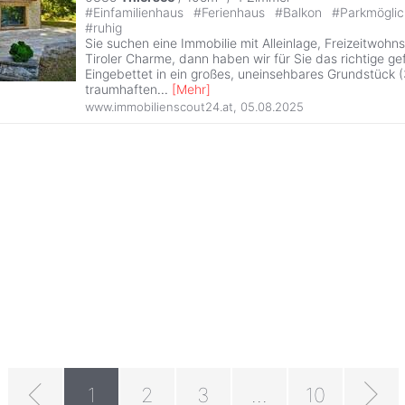
#
Einfamilienhaus
#
Ferienhaus
#
Balkon
#
Parkmöglic
#
ruhig
Sie suchen eine Immobilie mit Alleinlage, Freizeitwoh
Tiroler Charme, dann haben wir für Sie das richtige gef
Eingebettet in ein großes, uneinsehbares Grundstück 
traumhaften
...
[
Mehr
]
www.immobilienscout24.at
,
05.08.2025
1
2
3
...
10