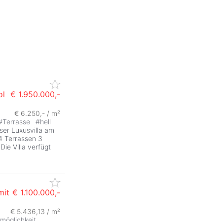
ol
€ 1.950.000,-
€ 6.250,- / m²
#
Terrasse
#
hell
eser Luxusvilla am
 4 Terrassen 3
ie Villa verfügt
mit
€ 1.100.000,-
€ 5.436,13 / m²
möglichkeit