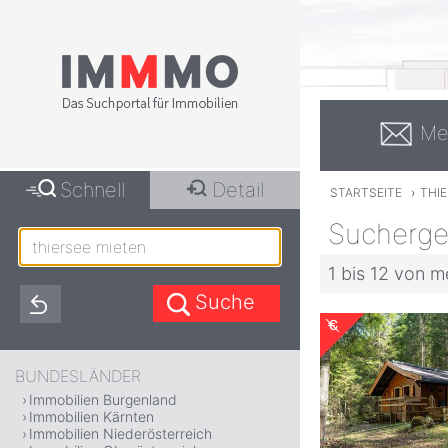
Me
Schnell
Detail
STARTSEITE
›
THIE
Suchergeb
1 bis 12 von m
BUNDESLÄNDER
Immobilien Burgenland
Immobilien Kärnten
Immobilien Niederösterreich