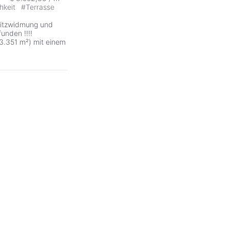
hkeit
#
Terrasse
nsitzwidmung und
unden !!!!
(3.351 m²) mit einem