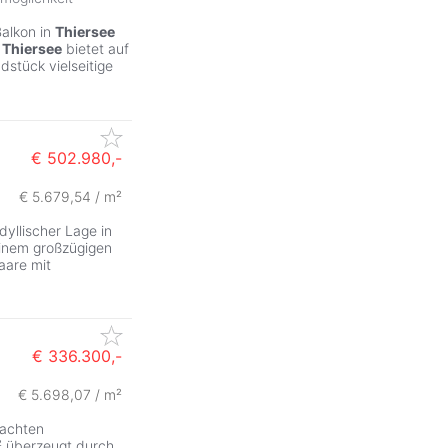
Balkon in
Thiersee
n
Thiersee
bietet auf
stück vielseitige
€ 502.980,-
€ 5.679,54 / m²
yllischer Lage in
inem großzügigen
aare mit
€ 336.300,-
€ 5.698,07 / m²
dachten
² überzeugt durch