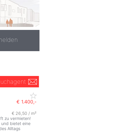
melden
uchagent
€ 1.400,-
€ 26,50 / m²
ft zu vermieten!
 und bietet eine
des Alltags