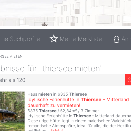
ine Suchprofile
Meine Merkliste
An
RSEE MIETEN
nisse für "thiersee mieten"
S
ehr als 120
Haus
mieten
in 6335
Thiersee
Idyllische Ferienhütte in
Thiersee
- Mitterland
dauerhaft zu vermieten!
6335
Thiersee
/ 52,84m² /
3 Zimmer
Idyllische Ferienhütte in
Thiersee
- Mitterland dauerha
Diese urige Hütte liegt in einem malerischen Waldstück
romantische Atmosphäre, ideal für alle, die der Hektik 
entfliehen
...
[
Mehr
]