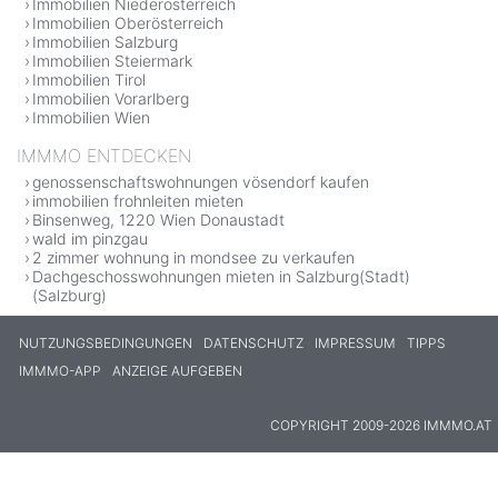
Immobilien Niederösterreich
Immobilien Oberösterreich
Immobilien Salzburg
Immobilien Steiermark
Immobilien Tirol
Immobilien Vorarlberg
Immobilien Wien
IMMMO ENTDECKEN
genossenschaftswohnungen vösendorf kaufen
immobilien frohnleiten mieten
Binsenweg, 1220 Wien Donaustadt
wald im pinzgau
2 zimmer wohnung in mondsee zu verkaufen
Dachgeschosswohnungen mieten in Salzburg(Stadt)
(Salzburg)
NUTZUNGSBEDINGUNGEN
DATENSCHUTZ
IMPRESSUM
TIPPS
IMMMO-APP
ANZEIGE AUFGEBEN
COPYRIGHT 2009-2026 IMMMO.AT