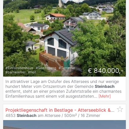
#
Einfamilienhaus
#
Seezugang
#
Terrasse
€ 840.000,-
#
barrierefrei
#
hell
In attraktiver Lage am Ostufer des Attersees und nur wenige
hundert Meter vom Ortszentrum der Gemeinde
Steinbach
entfernt, steht an einer privaten Zufahrtstraße ein charmantes
Einfamilienhaus samt einem voll ausgestatteten
...
[
Mehr
]
Projektliegenschaft in Bestlage - Atterseeblick & genehmigtes Bauprojekt mit teilweiser Zweitwohnsitzgenehmigung!
4853
Steinbach
am Attersee / 500m² /
16 Zimmer