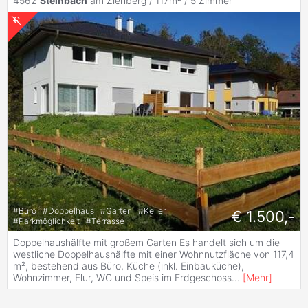
4562
Steinbach
am Ziehberg / 117m² /
5 Zimmer
#
Büro
#
Doppelhaus
#
Garten
#
Keller
€ 1.500,-
#
Parkmöglichkeit
#
Terrasse
Doppelhaushälfte mit großem Garten Es handelt sich um die
westliche Doppelhaushälfte mit einer Wohnnutzfläche von 117,4
m², bestehend aus Büro, Küche (inkl. Einbauküche),
Wohnzimmer, Flur, WC und Speis im Erdgeschoss
...
[
Mehr
]