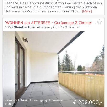
Seenähe. Das Hanggrundstück ist von zwei Seiten erschlossen
und wird mit einer gut durchdachten Planung den künftigen
Nutzern eines Wohnhauses einen schönen Blick
...
[
Mehr
]
"WOHNEN am ATTERSEE - Geräumige 3 Zimmer Terrassenwohnung mit Seeblick"
4853
Steinbach
am Attersee / 63m² /
3 Zimmer
#
Parkmöglichkeit
#
Seezugang
#
Terrasse
€ 269.000,-
#
ruhig