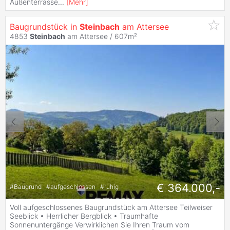
Außenterrasse
...
[
Mehr
]
Baugrundstück in
Steinbach
am Attersee
4853
Steinbach
am Attersee / 607m²
€ 364.000,-
#
Baugrund
#
aufgeschlossen
#
ruhig
Voll aufgeschlossenes Baugrundstück am Attersee Teilweiser
Seeblick • Herrlicher Bergblick • Traumhafte
Sonnenuntergänge Verwirklichen Sie Ihren Traum vom