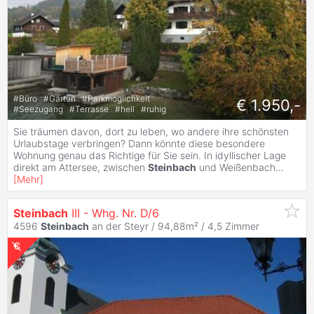
#
Büro
#
Garten
#
Parkmöglichkeit
€ 1.950,-
#
Seezugang
#
Terrasse
#
hell
#
ruhig
Sie träumen davon, dort zu leben, wo andere ihre schönsten
Urlaubstage verbringen? Dann könnte diese besondere
Wohnung genau das Richtige für Sie sein. In idyllischer Lage
direkt am Attersee, zwischen
Steinbach
und Weißenbach
...
[
Mehr
]
Steinbach
III - Whg. Nr. D/6
4596
Steinbach
an der Steyr / 94,88m² /
4,5 Zimmer