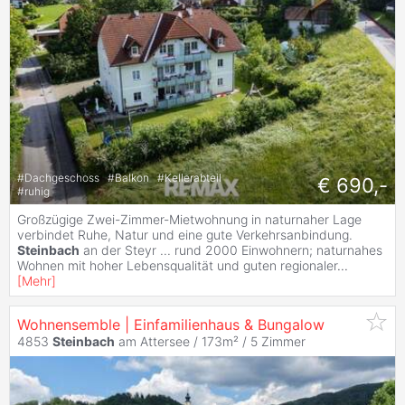
#
Dachgeschoss
#
Balkon
#
Kellerabteil
€ 690,-
#
ruhig
Großzügige Zwei-Zimmer-Mietwohnung in naturnaher Lage
verbindet Ruhe, Natur und eine gute Verkehrsanbindung.
Steinbach
an der Steyr ... rund 2000 Einwohnern; naturnahes
Wohnen mit hoher Lebensqualität und guten regionaler
...
[
Mehr
]
Wohnensemble | Einfamilienhaus & Bungalow
4853
Steinbach
am Attersee / 173m² /
5 Zimmer