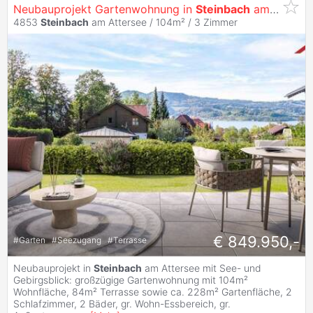
Neubauprojekt Gartenwohnung in
Steinbach
am Attersee
4853
Steinbach
am Attersee / 104m² /
3 Zimmer
€ 849.950,-
#
Garten
#
Seezugang
#
Terrasse
Neubauprojekt in
Steinbach
am Attersee mit See- und
Gebirgsblick: großzügige Gartenwohnung mit 104m²
Wohnfläche, 84m² Terrasse sowie ca. 228m² Gartenfläche, 2
Schlafzimmer, 2 Bäder, gr. Wohn-Essbereich, gr.