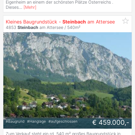
Eigenheim an einem der schönsten Plätze Österreichs .
Dieses
...
[
Mehr
]
Kleines Baugrundstück -
Steinbach
am Attersee
4853
Steinbach
am Attersee / 540m²
€ 459.000,-
#
Baugrund
#
Hanglage
#
aufgeschlossen
Zum Verkauf steht ein rd. 540 m² großes Baugrundstück in