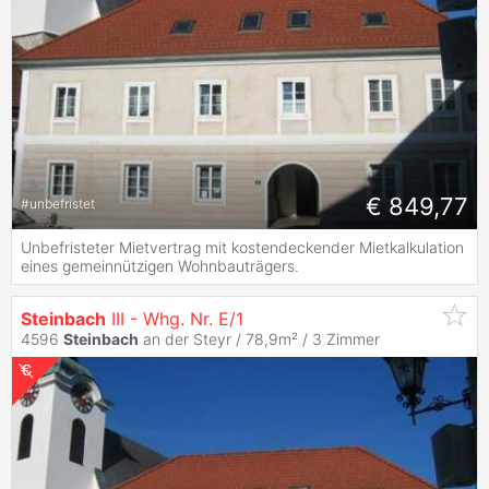
€ 849,77
#
unbefristet
Unbefristeter Mietvertrag mit kostendeckender Mietkalkulation
eines gemeinnützigen Wohnbauträgers.
Steinbach
III - Whg. Nr. E/1
4596
Steinbach
an der Steyr / 78,9m² /
3 Zimmer