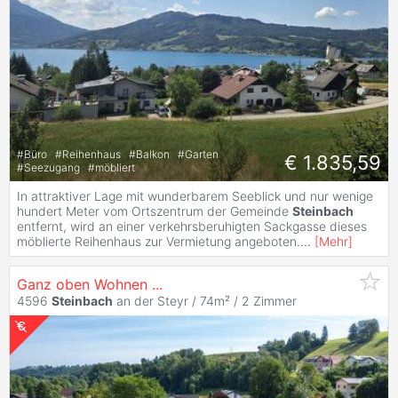
#
Büro
#
Reihenhaus
#
Balkon
#
Garten
€ 1.835,59
#
Seezugang
#
möbliert
In attraktiver Lage mit wunderbarem Seeblick und nur wenige
hundert Meter vom Ortszentrum der Gemeinde
Steinbach
entfernt, wird an einer verkehrsberuhigten Sackgasse dieses
möblierte Reihenhaus zur Vermietung angeboten.
...
[
Mehr
]
Ganz oben Wohnen ...
4596
Steinbach
an der Steyr / 74m² /
2 Zimmer