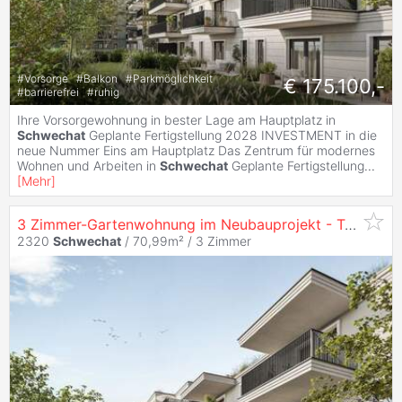
#
Vorsorge
#
Balkon
#
Parkmöglichkeit
€ 175.100,-
#
barrierefrei
#
ruhig
Ihre Vorsorgewohnung in bester Lage am Hauptplatz in
Schwechat
Geplante Fertigstellung 2028 INVESTMENT in die
neue Nummer Eins am Hauptplatz Das Zentrum für modernes
Wohnen und Arbeiten in
Schwechat
Geplante Fertigstellung
...
[
Mehr
]
3 Zimmer-Gartenwohnung im Neubauprojekt - Top Lage am Hauptplatz - zu
2320
Schwechat
/ 70,99m² /
3 Zimmer