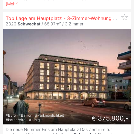
[
Mehr
]
Top Lage am Hauptplatz - 3-Zimmer-Wohnung mit Balkon zu
2320
Schwechat
/ 65,97m² /
3 Zimmer
#
Büro
#
Balkon
#
Parkmöglichkeit
€ 375.800,-
#
barrierefrei
#
ruhig
Die neue Nummer Eins am Hauptplatz Das Zentrum für