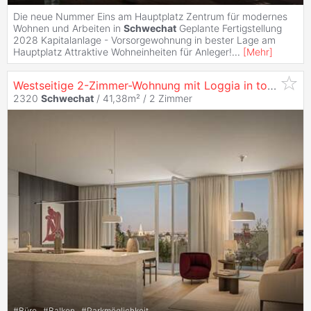
Die neue Nummer Eins am Hauptplatz Zentrum für modernes
Wohnen und Arbeiten in
Schwechat
Geplante Fertigstellung
2028 Kapitalanlage - Vorsorgewohnung in bester Lage am
Hauptplatz Attraktive Wohneinheiten für Anleger!
...
[
Mehr
]
Westseitige 2-Zimmer-Wohnung mit Loggia in top Lage am Hauptplatz - zu
2320
Schwechat
/ 41,38m² /
2 Zimmer
#
Büro
#
Balkon
#
Parkmöglichkeit