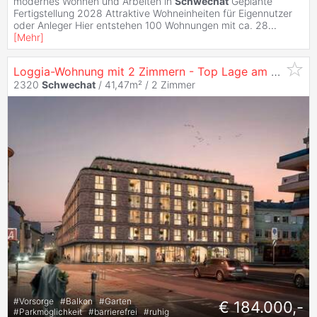
modernes Wohnen und Arbeiten in
Schwechat
Geplante
Fertigstellung 2028 Attraktive Wohneinheiten für Eigennutzer
oder Anleger Hier entstehen 100 Wohnungen mit ca. 28
...
[
Mehr
]
Loggia-Wohnung mit 2 Zimmern - Top Lage am Hauptplatz 1 - zu
2320
Schwechat
/ 41,47m² /
2 Zimmer
#
Vorsorge
#
Balkon
#
Garten
€ 184.000,-
#
Parkmöglichkeit
#
barrierefrei
#
ruhig