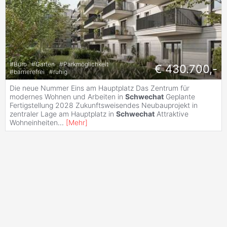
#
Büro
#
Garten
#
Parkmöglichkeit
€ 430.700,-
#
barrierefrei
#
ruhig
Die neue Nummer Eins am Hauptplatz Das Zentrum für
modernes Wohnen und Arbeiten in
Schwechat
Geplante
Fertigstellung 2028 Zukunftsweisendes Neubauprojekt in
zentraler Lage am Hauptplatz in
Schwechat
Attraktive
Wohneinheiten
...
[
Mehr
]