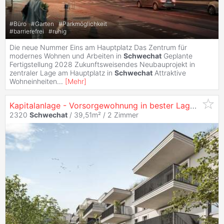
#
Büro
#
Garten
#
Parkmöglichkeit
#
barrierefrei
#
ruhig
Die neue Nummer Eins am Hauptplatz Das Zentrum für
modernes Wohnen und Arbeiten in
Schwechat
Geplante
Fertigstellung 2028 Zukunftsweisendes Neubauprojekt in
zentraler Lage am Hauptplatz in
Schwechat
Attraktive
Wohneinheiten
...
[
Mehr
]
Kapitalanlage - Vorsorgewohnung in bester Lage am Hauptplatz - Anlage-Wohnungen zu
2320
Schwechat
/ 39,51m² /
2 Zimmer