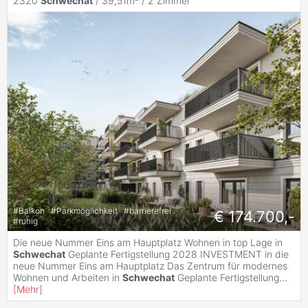
2320
Schwechat
/ 39,51m² /
2 Zimmer
#
Balkon
#
Parkmöglichkeit
#
barrierefrei
€ 174.700,-
#
ruhig
Die neue Nummer Eins am Hauptplatz Wohnen in top Lage in
Schwechat
Geplante Fertigstellung 2028 INVESTMENT in die
neue Nummer Eins am Hauptplatz Das Zentrum für modernes
Wohnen und Arbeiten in
Schwechat
Geplante Fertigstellung
...
[
Mehr
]