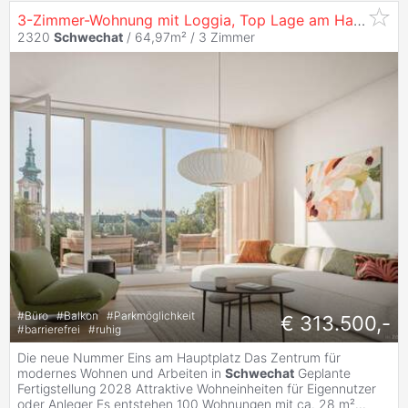
3-Zimmer-Wohnung mit Loggia, Top Lage am Hauptplatz 1 - zu
2320
Schwechat
/ 64,97m² /
3 Zimmer
#
Büro
#
Balkon
#
Parkmöglichkeit
€ 313.500,-
#
barrierefrei
#
ruhig
Die neue Nummer Eins am Hauptplatz Das Zentrum für
modernes Wohnen und Arbeiten in
Schwechat
Geplante
Fertigstellung 2028 Attraktive Wohneinheiten für Eigennutzer
oder Anleger Es entstehen 100 Wohnungen mit ca. 28 m²
...