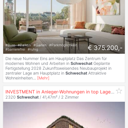
#
Büro
#
Balkon
#
Garten
#
Parkmöglichkeit
€ 375.200,-
#
barrierefrei
#
ruhig
Die neue Nummer Eins am Hauptplatz Das Zentrum für
modernes Wohnen und Arbeiten in
Schwechat
Geplante
Fertigstellung 2028 Zukunftsweisendes Neubauprojekt in
zentraler Lage am Hauptplatz in
Schwechat
Attraktive
Wohneinheiten
...
[
Mehr
]
INVESTMENT in Anleger-Wohnungen in top Lage am Hauptplatz 1 - Kapitalanlage - zu
2320
Schwechat
/ 41,47m² /
2 Zimmer