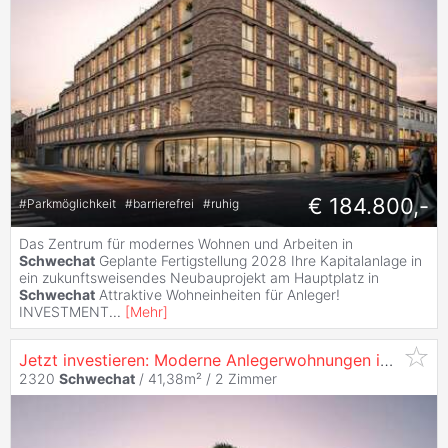
€ 184.800,-
#
Parkmöglichkeit
#
barrierefrei
#
ruhig
Das Zentrum für modernes Wohnen und Arbeiten in
Schwechat
Geplante Fertigstellung 2028 Ihre Kapitalanlage in
ein zukunftsweisendes Neubauprojekt am Hauptplatz in
Schwechat
Attraktive Wohneinheiten für Anleger!
INVESTMENT
...
[
Mehr
]
Jetzt investieren: Moderne Anlegerwohnungen in Top-Lage am Hauptplatz 1 - Wohnung zu
2320
Schwechat
/ 41,38m² /
2 Zimmer