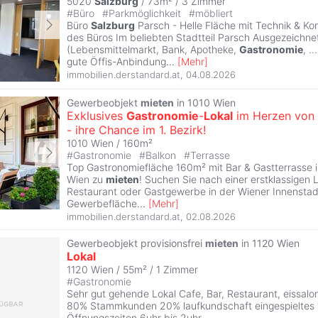
5020
Salzburg
/ 73m² /
3 Zimmer
#
Büro
#
Parkmöglichkeit
#
möbliert
Büro
Salzburg
Parsch - Helle Fläche mit Technik & K
des Büros Im beliebten Stadtteil Parsch Ausgezeichnet
(Lebensmittelmarkt, Bank, Apotheke,
Gastronomie
, .
gute Öffis-Anbindung
...
[
Mehr
]
immobilien.derstandard.at
,
04.08.2026
Gewerbeobjekt
mieten
in 1010 Wien
Exklusives
Gastronomie
-
Lokal
im Herzen von
- ihre Chance im 1. Bezirk!
1010 Wien / 160m²
#
Gastronomie
#
Balkon
#
Terrasse
Top Gastronomiefläche 160m² mit Bar & Gastterrasse 
Wien zu
mieten
! Suchen Sie nach einer erstklassigen L
Restaurant oder Gastgewerbe in der Wiener Innenstadt
Gewerbefläche
...
[
Mehr
]
immobilien.derstandard.at
,
02.08.2026
Gewerbeobjekt provisionsfrei
mieten
in 1120 Wien
Lokal
1120 Wien / 55m² /
1 Zimmer
#
Gastronomie
Sehr gut gehende Lokal Cafe, Bar, Restaurant, eissal
80% Stammkunden 20% laufkundschaft eingespieltes 
Öffnungszeiten 6uhr bis 2uhr