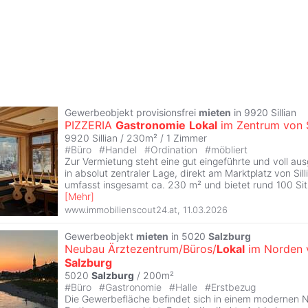
Gewerbeobjekt provisionsfrei
mieten
in 9920 Sillian
PIZZERIA
Gastronomie
Lokal
im Zentrum von S
9920 Sillian / 230m² /
1 Zimmer
#
Büro
#
Handel
#
Ordination
#
möbliert
Zur Vermietung steht eine gut eingeführte und voll aus
in absolut zentraler Lage, direkt am Marktplatz von Sill
umfasst insgesamt ca. 230 m² und bietet rund 100 Sitz
[
Mehr
]
www.immobilienscout24.at
,
11.03.2026
Gewerbeobjekt
mieten
in 5020
Salzburg
Neubau Ärztezentrum/Büros/
Lokal
im Norden 
Salzburg
5020
Salzburg
/ 200m²
#
Büro
#
Gastronomie
#
Halle
#
Erstbezug
Die Gewerbefläche befindet sich in einem modernen 