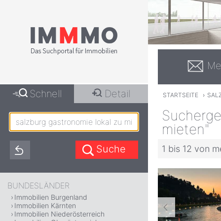
Me
Schnell
Detail
STARTSEITE
›
SAL
Suchergeb
mieten"
1 bis 12 von m
BUNDESLÄNDER
Immobilien Burgenland
Immobilien Kärnten
Immobilien Niederösterreich