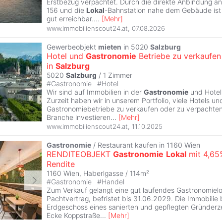
Erstbezug verpachtet. Durch die direkte Anbindung a
156 und die
Lokal
-Bahnstation nahe dem Gebäude ist 
gut erreichbar.
...
[
Mehr
]
www.immobilienscout24.at
,
07.08.2026
Gewerbeobjekt
mieten
in 5020
Salzburg
Hotel und
Gastronomie
Betriebe zu verkaufen
in
Salzburg
5020
Salzburg
/
1 Zimmer
#
Gastronomie
#
Hotel
Wir sind auf Immobilien in der
Gastronomie
und Hotelb
Zurzeit haben wir in unserem Portfolio, viele Hotels un
Gastronomiebetriebe zu verkaufen oder zu verpachten
Branche investieren
...
[
Mehr
]
www.immobilienscout24.at
,
11.10.2025
Gastronomie
/ Restaurant kaufen in 1160 Wien
RENDITEOBJEKT
Gastronomie
Lokal
mit 4,65
Rendite
1160 Wien, Haberlgasse / 114m²
#
Gastronomie
#
Handel
Zum Verkauf gelangt eine gut laufendes Gastronomielo
Pachtvertrag, befristet bis 31.06.2029. Die Immobilie 
Erdgeschoss eines sanierten und gepflegten Gründerz
Ecke Koppstraße
...
[
Mehr
]