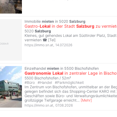
Immobilie
mieten
in 5020
Salzburg
Gastro-
Lokal
in der Stadt
Salzburg
zu vermiet
5020
Salzburg
Kleines, gut gehendes Lokal am Südtiroler Platz, Stadt
vermieten ☎ [Tel]
https://immo.sn.at
,
14.07.2026
Einzelhandel
mieten
in 5500 Bischofshofen
Gastronomie
Lokal
in zentraler Lage in Bisch
5500 Bischofshofen / 52m²
#
Büro
#
Handel
#
Parkmöglichkeit
Im Zentrum von Bischofshofen, unmittelbar an der B
gelegen befindet sich das Shopping-Center KARO mit 
Geschäften sowie Büro- und Verwaltungsräumlichkeite
großzügige Tiefgarage erreicht
...
[
Mehr
]
https://immo.sn.at
,
07.08.2026