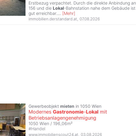
Erstbezug verpachtet. Durch die direkte Anbindung a
156 und die
Lokal
-Bahnstation nahe dem Gebäude ist 
gut erreichbar.
...
[
Mehr
]
immobilien.derstandard.at
,
07.08.2026
Gewerbeobjekt
mieten
in 1050 Wien
Modernes
Gastronomie
-
Lokal
mit
Betriebsanlagengenehmigung
1050 Wien / 196,06m²
#
Handel
www.immobilienscout24.at
,
03.08.2026