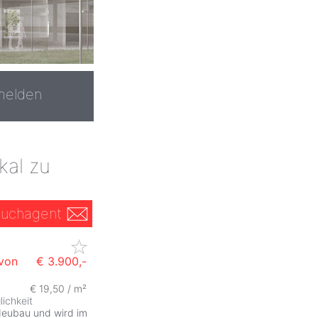
melden
kal zu
uchagent
von
€ 3.900,-
€ 19,50 / m²
ZurÃ
ichkeit
Neubau und wird im