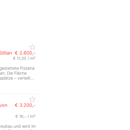
illian
€ 2.600,-
€ 11,30 / m²
gestattete Pizzeria
ian. Die Fläche
plätze – verteilt
...
von
€ 3.200,-
€ 16,- / m²
Neubau und wird im