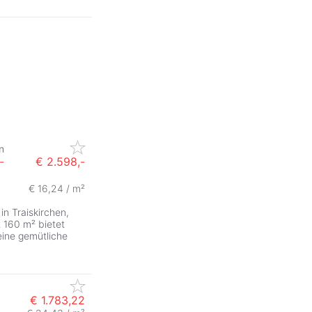
n
-
€ 2.598,-
€ 16,24 / m²
ZurÃ
n Traiskirchen,
 160 m² bietet
eine gemütliche
€ 1.783,22