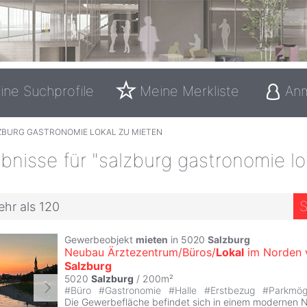
ine Suchprofile
Meine Merkliste
An
ZBURG GASTRONOMIE LOKAL ZU MIETEN
nisse für "salzburg gastronomie lo
S
ehr als 120
Gewerbeobjekt
mieten
in 5020
Salzburg
Neubau Ärztezentrum/Büros/
Lokal
im Norden 
Salzburg
5020
Salzburg
/ 200m²
#
Büro
#
Gastronomie
#
Halle
#
Erstbezug
#
Parkmögl
Die Gewerbefläche befindet sich in einem modernen 