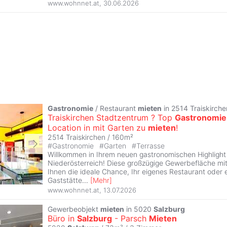
www.wohnnet.at
,
30.06.2026
Gastronomie
/ Restaurant
mieten
in 2514 Traiskirche
Traiskirchen Stadtzentrum ? Top
Gastronomie
Location in mit Garten zu
mieten
!
2514 Traiskirchen / 160m²
#
Gastronomie
#
Garten
#
Terrasse
Willkommen in Ihrem neuen gastronomischen Highlight i
Niederösterreich! Diese großzügige Gewerbefläche mit
Ihnen die ideale Chance, Ihr eigenes Restaurant oder 
Gaststätte
...
[
Mehr
]
www.wohnnet.at
,
13.07.2026
Gewerbeobjekt
mieten
in 5020
Salzburg
Büro in
Salzburg
- Parsch
Mieten