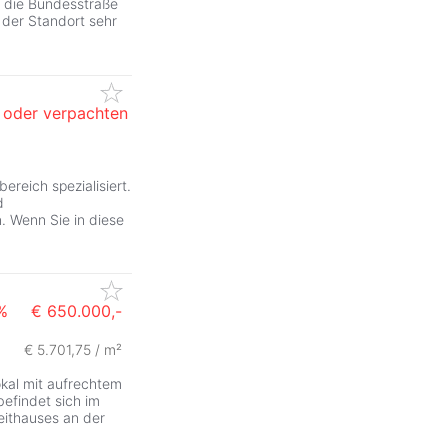
n die Bundesstraße
der Standort sehr
 oder verpachten
ereich spezialisiert.
d
. Wenn Sie in diese
%
€ 650.000,-
€ 5.701,75 / m²
ZurÃ
kal mit aufrechtem
befindet sich im
eithauses an der