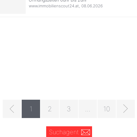
www.immobilienscout24.at
,
08.06.2026
1
2
3
...
10
Suchagent