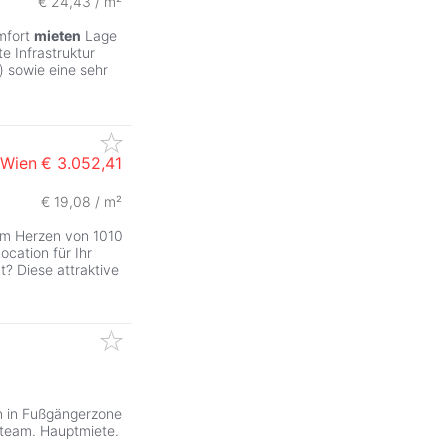
€ 24,43 / m²
ZurÃ
omfort
mieten
Lage
e Infrastruktur
..) sowie eine sehr
 Wien
€ 3.052,41
€ 19,08 / m²
ZurÃ
im Herzen von 1010
ocation für Ihr
? Diese attraktive
on in Fußgängerzone
team. Hauptmiete.