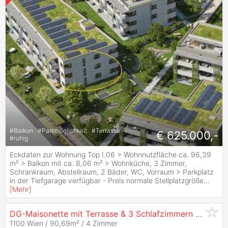
#
Balkon
#
Parkmöglichkeit
#
Terrasse
€ 625.000,-
#
ruhig
Eckdaten zur Wohnung Top I.06 > Wohnnutzfläche ca. 96,39
m² > Balkon mit ca. 8,06 m² > Wohnküche, 3 Zimmer,
Schrankraum, Abstellraum, 2 Bäder, WC, Vorraum > Parkplatz
in der Tiefgarage verfügbar - Preis normale Stellplatzgröße
...
[
Mehr
]
DG-Maisonette mit Terrasse & 3 Schlafzimmern – Wohnen über den Dächern von Wien
1100 Wien / 90,69m² /
4 Zimmer