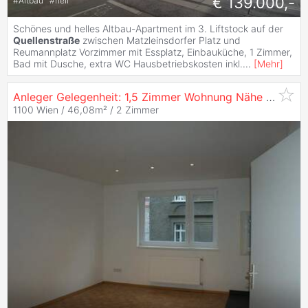
€ 139.000,-
#
Altbau
#
hell
Schönes und helles Altbau-Apartment im 3. Liftstock auf der
Quellenstraße
zwischen Matzleinsdorfer Platz und
Reumannplatz Vorzimmer mit Essplatz, Einbauküche, 1 Zimmer,
Bad mit Dusche, extra WC Hausbetriebskosten inkl.
...
[
Mehr
]
Anleger Gelegenheit: 1,5 Zimmer Wohnung Nähe
Quellen
1100 Wien / 46,08m² /
2 Zimmer