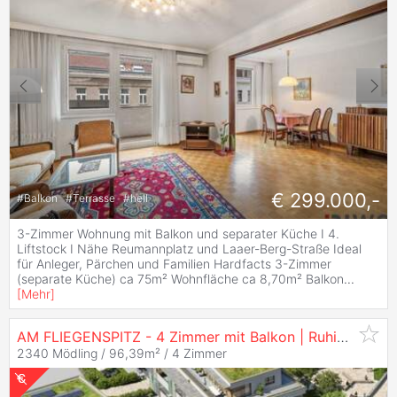
€ 299.000,-
#
Balkon
#
Terrasse
#
hell
3-Zimmer Wohnung mit Balkon und separater Küche I 4.
Liftstock I Nähe Reumannplatz und Laaer-Berg-Straße Ideal
für Anleger, Pärchen und Familien Hardfacts 3-Zimmer
(separate Küche) ca 75m² Wohnfläche ca 8,70m² Balkon
...
[
Mehr
]
AM FLIEGENSPITZ - 4 Zimmer mit Balkon | Ruhige Lage & Saubere Energie | Provisionsfrei!
2340 Mödling / 96,39m² /
4 Zimmer