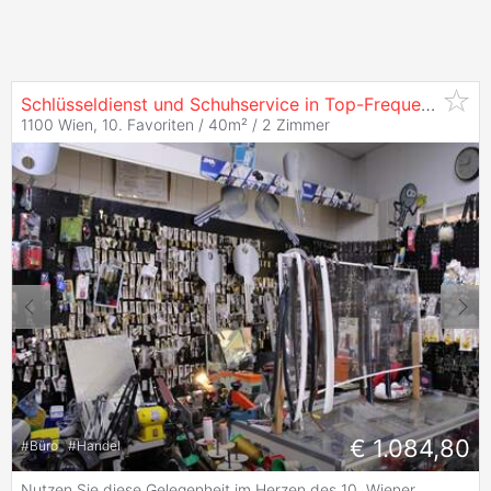
Schlüsseldienst und Schuhservice in Top-Frequenzlage ? 1100 Wien (Nähe
1100 Wien, 10. Favoriten / 40m² /
2 Zimmer
€ 1.084,80
#
Büro
#
Handel
Nutzen Sie diese Gelegenheit im Herzen des 10. Wiener