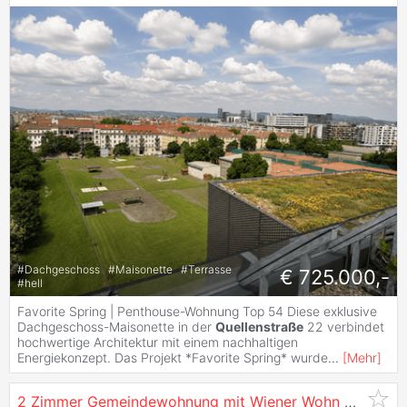
#
Dachgeschoss
#
Maisonette
#
Terrasse
€ 725.000,-
#
hell
Favorite Spring | Penthouse-Wohnung Top 54 Diese exklusive
Dachgeschoss-Maisonette in der
Quellenstraße
22 verbindet
hochwertige Architektur mit einem nachhaltigen
Energiekonzept. Das Projekt *Favorite Spring* wurde
...
[
Mehr
]
2 Zimmer Gemeindewohnung mit Wiener Wohn Ticket