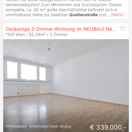
Gemeindebezirks! Zum Mitnehmen und Durchstarten: Dieses
kompakte, ca. 40 m² große Geschäftslokal befindet sich in
unmittelbarer Nähe zur belebten
Quellenstraße
und
...
[
Mehr
]
Geräumige 3-Zimmer-Wohnung im NEUBAU! Nähe
Quell
1100 Wien / 85,34m² /
3 Zimmer
€ 339.000,-
#
Kellerabteil
#
Parkmöglichkeit
#
ruhig