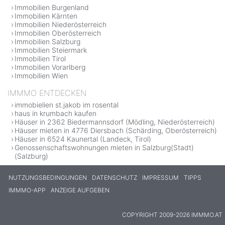
Immobilien Burgenland
Immobilien Kärnten
Immobilien Niederösterreich
Immobilien Oberösterreich
Immobilien Salzburg
Immobilien Steiermark
Immobilien Tirol
Immobilien Vorarlberg
Immobilien Wien
IMMMO ENTDECKEN
immobielien st.jakob im rosental
haus in krumbach kaufen
Häuser in 2362 Biedermannsdorf (Mödling, Niederösterreich)
Häuser mieten in 4776 Diersbach (Schärding, Oberösterreich)
Häuser in 6524 Kaunertal (Landeck, Tirol)
Genossenschaftswohnungen mieten in Salzburg(Stadt)
(Salzburg)
NUTZUNGSBEDINGUNGEN
DATENSCHUTZ
IMPRESSUM
TIPPS
IMMMO-APP
ANZEIGE AUFGEBEN
COPYRIGHT 2009-2026 IMMMO.AT