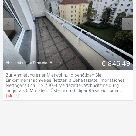
€ 845,49
#
Kellerabteil
#
Terrasse
#
ruhig
Zur Anmietung einer Mietwohnung benötigen Sie:
Einkommensnachweise (letzten 3 Gehaltszettel, monatliches
Nettogehalt ca. ? 2.700,-) Meldezettel, Wohnsitzmeldung
länger als 6 Monate in Österreich Gültiger Reisepass oder
...
[
Mehr
]