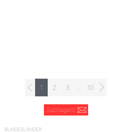
1
2
3
...
10
Suchagent
BUNDESLÄNDER