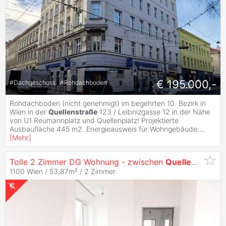
€ 195.000,-
#
Dachgeschoss
#
Rohdachboden
Rohdachboden (nicht genehmigt) im begehrten 10. Bezirk in
Wien in der
Quellenstraße
123 / Leibnizgasse 12 in der Nähe
von U1 Reumannplatz und Quellenplatz! Projektierte
Ausbaufläche 445 m2. Energieausweis für Wohngebäude:
...
[
Mehr
]
Tolle 2 Zimmer DG Wohnung - zwischen
Quellenstraße
1100 Wien / 53,87m² /
2 Zimmer