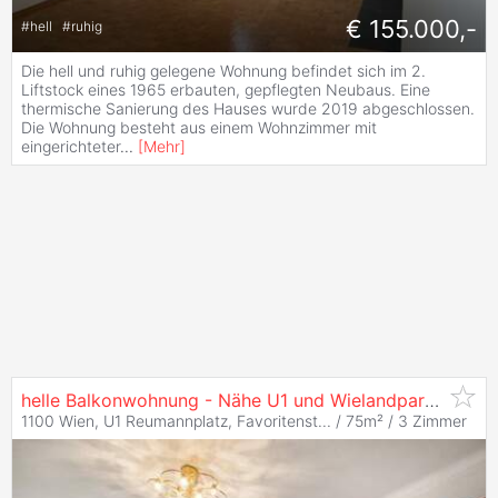
€ 155.000,-
#
hell
#
ruhig
Die hell und ruhig gelegene Wohnung befindet sich im 2.
Liftstock eines 1965 erbauten, gepflegten Neubaus. Eine
thermische Sanierung des Hauses wurde 2019 abgeschlossen.
Die Wohnung besteht aus einem Wohnzimmer mit
eingerichteter
...
[
Mehr
]
helle Balkonwohnung - Nähe U1 und Wielandpark I Lift - Klimaanlage I ruhige Seitengasse I separate Küche I beim Reumannplatz
1100 Wien, U1 Reumannplatz, Favoritenst... / 75m² /
3 Zimmer