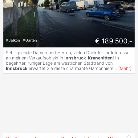
€ 189.500,-
#
Balkon
#
Garten
Sehr geehrte Damen und Herren, vielen Dank für Ihr Interesse
an meinem Verkaufsobjekt in
Innsbruck
-
Kranebitten
! In
begehrter, ruhiger Lage am westlichen Stadtrand von
Innsbruck
erwartet Sie diese charmante Garconnière
...
[
Mehr
]