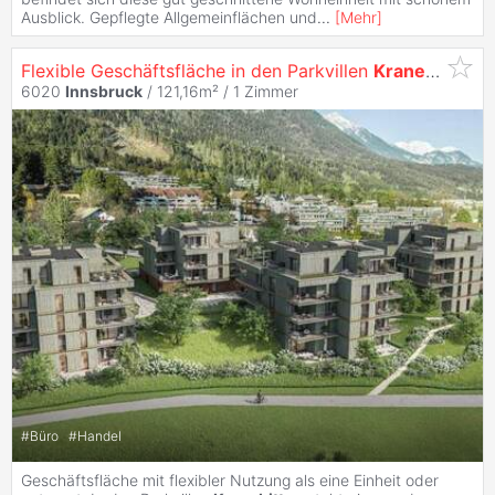
Ausblick. Gepflegte Allgemeinflächen und
...
[
Mehr
]
Flexible Geschäftsfläche in den Parkvillen
Kranebitten
6020
Innsbruck
/ 121,16m² /
1 Zimmer
#
Büro
#
Handel
Geschäftsfläche mit flexibler Nutzung als eine Einheit oder