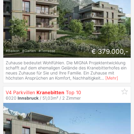
€ 379.000,-
#
Balkon
#
Garten
#
Terrasse
Zuhause bedeutet Wohlfühlen. Die MIGNA Projektentwicklung
schafft auf dem ehemaligen Gelände des Kranebitterhofes ein
neues Zuhause für Sie und Ihre Familie. Ein Zuhause mit
höchsten Ansprüchen an Komfort, Nachhaltigkeit
...
[
Mehr
]
V4 Parkvillen
Kranebitten
Top 10
6020
Innsbruck
/ 51,03m² /
2 Zimmer