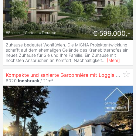
€ 599.000,-
#
Balkon
#
Garten
#
Terrasse
Zuhause bedeutet Wohlfühlen. Die MIGNA Projektentwicklung
schafft auf dem ehemaligen Gelände des Kranebitterhofes ein
neues Zuhause für Sie und Ihre Familie. Ein Zuhause mit
höchsten Ansprüchen an Komfort, Nachhaltigkeit
...
[
Mehr
]
Kompakte und sanierte Garconnière mit Loggia und Garten in
6020
Innsbruck
/ 21m²