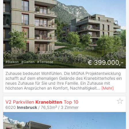
€ 399.000,-
#
Balkon
#
Garten
#
Terrasse
Zuhause bedeutet Wohlfühlen. Die MIGNA Projektentwicklung
schafft auf dem ehemaligen Gelände des Kranebitterhofes ein
neues Zuhause für Sie und Ihre Familie. Ein Zuhause mit
höchsten Ansprüchen an Komfort, Nachhaltigkeit
...
[
Mehr
]
V2 Parkvillen
Kranebitten
Top 10
6020
Innsbruck
/ 76,53m² /
3 Zimmer