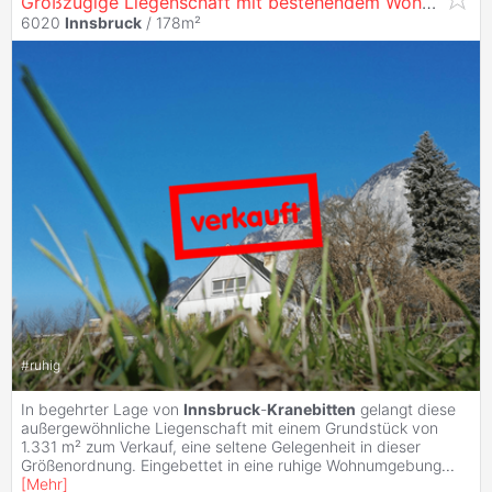
Großzügige Liegenschaft mit bestehendem Wohnhaus und Entwicklungspotenzial in
6020
Innsbruck
/ 178m²
#
ruhig
In begehrter Lage von
Innsbruck
-
Kranebitten
gelangt diese
außergewöhnliche Liegenschaft mit einem Grundstück von
1.331 m² zum Verkauf, eine seltene Gelegenheit in dieser
Größenordnung. Eingebettet in eine ruhige Wohnumgebung
...
[
Mehr
]