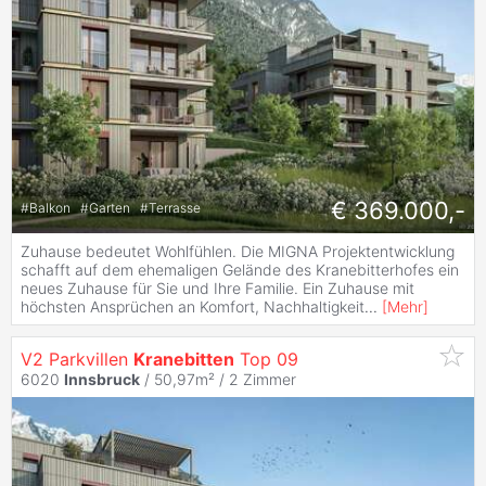
€ 369.000,-
#
Balkon
#
Garten
#
Terrasse
Zuhause bedeutet Wohlfühlen. Die MIGNA Projektentwicklung
schafft auf dem ehemaligen Gelände des Kranebitterhofes ein
neues Zuhause für Sie und Ihre Familie. Ein Zuhause mit
höchsten Ansprüchen an Komfort, Nachhaltigkeit
...
[
Mehr
]
V2 Parkvillen
Kranebitten
Top 09
6020
Innsbruck
/ 50,97m² /
2 Zimmer