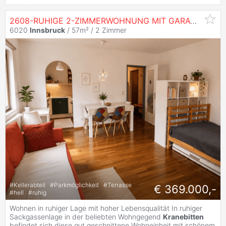
2608-RUHIGE 2-ZIMMERWOHNUNG MIT GARAGE IN
IN
6020
Innsbruck
/ 57m² /
2 Zimmer
#
Kellerabteil
#
Parkmöglichkeit
#
Terrasse
€ 369.000,-
#
hell
#
ruhig
Wohnen in ruhiger Lage mit hoher Lebensqualität In ruhiger
Sackgassenlage in der beliebten Wohngegend
Kranebitten
befindet sich diese gut geschnittene Wohneinheit mit schönem