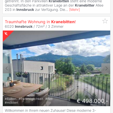
getrennt. In den Parkvillen
Kranebitten
steht eine moderne
Geschäftsfläche in attraktiver Lage an der
Kranebitter
Allee
203 in
Innsbruck
zur Verfügung. Die
...
[
Mehr
]
Traumhafte Wohnung in
Kranebitten
!
6020
Innsbruck
/ 72m² /
3 Zimmer
#
Balkon
#
Parkmöglichkeit
#
hell
€ 498.000,-
#
möbliert
Willkommen in Ihrem neuen Zuhause! Diese moderne 3-