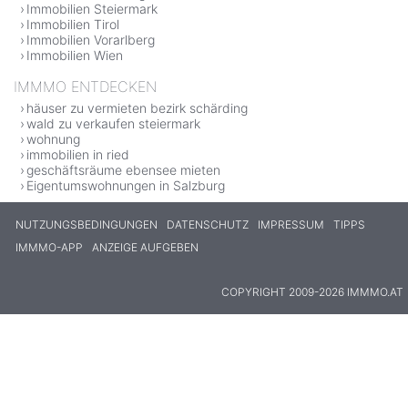
Immobilien Steiermark
Immobilien Tirol
Immobilien Vorarlberg
Immobilien Wien
IMMMO ENTDECKEN
häuser zu vermieten bezirk schärding
wald zu verkaufen steiermark
wohnung
immobilien in ried
geschäftsräume ebensee mieten
Eigentumswohnungen in Salzburg
NUTZUNGSBEDINGUNGEN
DATENSCHUTZ
IMPRESSUM
TIPPS
IMMMO-APP
ANZEIGE AUFGEBEN
COPYRIGHT 2009-2026 IMMMO.AT