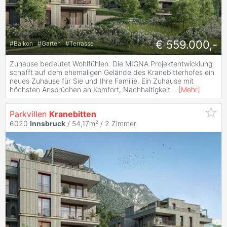
€ 559.000,-
#
Balkon
#
Garten
#
Terrasse
Zuhause bedeutet Wohlfühlen. Die MIGNA Projektentwicklung
schafft auf dem ehemaligen Gelände des Kranebitterhofes ein
neues Zuhause für Sie und Ihre Familie. Ein Zuhause mit
höchsten Ansprüchen an Komfort, Nachhaltigkeit
...
[
Mehr
]
Parkvillen
Kranebitten
6020
Innsbruck
/ 54,17m² /
2 Zimmer