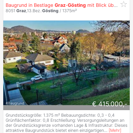
Baugrund in Bestlage
Graz
-
Gösting
mit Blick über
Graz
8051
Graz
,13.Bez.:
Gösting
/ 1375m²
€ 415.000,-
#
Baugrund
Grundstücksgröße: 1.375 m² Bebauungsdichte: 0,3 - 0,4
Grünflächenfaktor: 0,8 Erschließung: Versorgungsleitungen an
der Grundstücksgrenze vorhanden Lage & Infrastruktur: Dieses
attraktive Baugrundstück bietet einen einzigartigen
...
[
Mehr
]