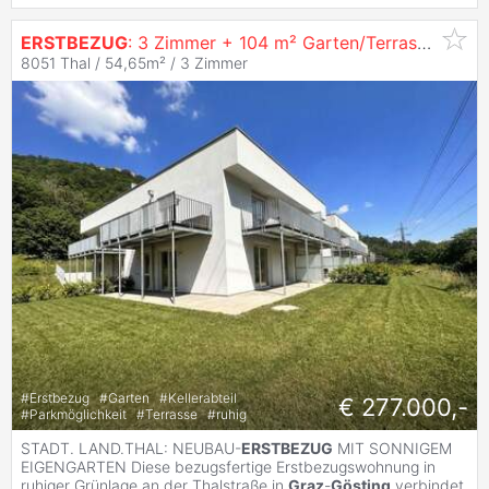
ERSTBEZUG
: 3 Zimmer + 104 m² Garten/Terrasse |
Gra
8051 Thal / 54,65m² /
3 Zimmer
#
Erstbezug
#
Garten
#
Kellerabteil
€ 277.000,-
#
Parkmöglichkeit
#
Terrasse
#
ruhig
STADT. LAND.THAL: NEUBAU-
ERSTBEZUG
MIT SONNIGEM
EIGENGARTEN Diese bezugsfertige Erstbezugswohnung in
ruhiger Grünlage an der Thalstraße in
Graz
-
Gösting
verbindet