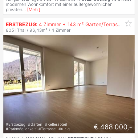
modernen Wohnkomfort mit einer außergewöhnlichen
privaten
...
[
Mehr
]
ERSTBEZUG
: 4 Zimmer + 143 m² Garten/Terrasse |
Gra
8051 Thal / 96,43m² /
4 Zimmer
#
Erstbezug
#
Garten
#
Kellerabteil
€ 468.000,-
#
Parkmöglichkeit
#
Terrasse
#
ruhig