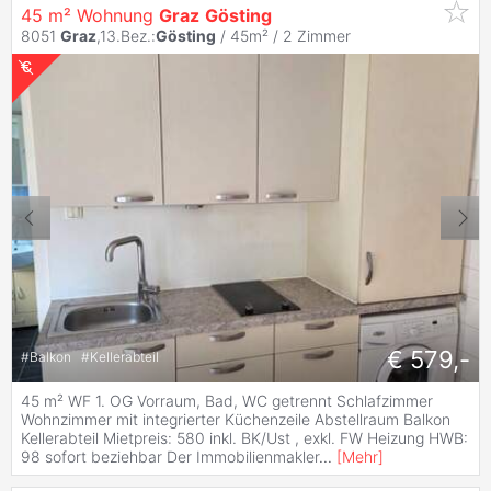
45 m² Wohnung
Graz
Gösting
8051
Graz
,13.Bez.:
Gösting
/ 45m² /
2 Zimmer
€ 579,-
#
Balkon
#
Kellerabteil
45 m² WF 1. OG Vorraum, Bad, WC getrennt Schlafzimmer
Wohnzimmer mit integrierter Küchenzeile Abstellraum Balkon
Kellerabteil Mietpreis: 580 inkl. BK/Ust , exkl. FW Heizung HWB:
98 sofort beziehbar Der Immobilienmakler
...
[
Mehr
]