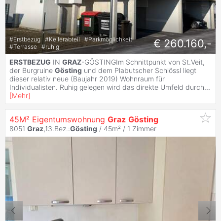
#
Erstbezug
#
Kellerabteil
#
Parkmöglichkeit
€ 260.160,-
#
Terrasse
#
ruhig
ERSTBEZUG
IN
GRAZ
-GÖSTINGIm Schnittpunkt von St.Veit,
der Burgruine
Gösting
und dem Plabutscher Schlössl liegt
dieser relativ neue (Baujahr 2019) Wohnraum für
Individualisten. Ruhig gelegen wird das direkte Umfeld durch
...
[
Mehr
]
45M² Eigentumswohnung
Graz
Gösting
8051
Graz
,13.Bez.:
Gösting
/ 45m² /
1 Zimmer