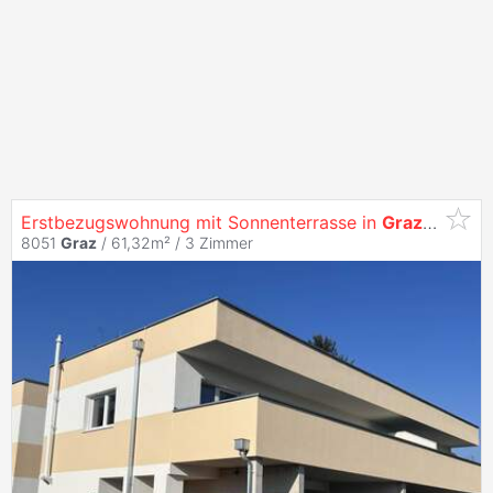
Erstbezugswohnung mit Sonnenterrasse in
Graz
-
Göstin
8051
Graz
/ 61,32m² /
3 Zimmer