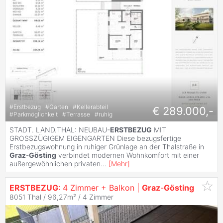
#
Erstbezug
#
Garten
#
Kellerabteil
€ 289.000,-
#
Parkmöglichkeit
#
Terrasse
#
ruhig
STADT. LAND.THAL: NEUBAU-
ERSTBEZUG
MIT
GROSSZÜGIGEM EIGENGARTEN Diese bezugsfertige
Erstbezugswohnung in ruhiger Grünlage an der Thalstraße in
Graz
-
Gösting
verbindet modernen Wohnkomfort mit einer
außergewöhnlichen privaten
...
[
Mehr
]
ERSTBEZUG
: 4 Zimmer + Balkon |
Graz
-
Gösting
8051 Thal / 96,27m² /
4 Zimmer