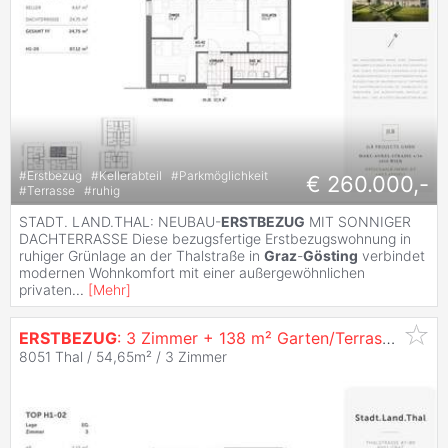
#
Erstbezug
#
Kellerabteil
#
Parkmöglichkeit
€ 260.000,-
#
Terrasse
#
ruhig
STADT. LAND.THAL: NEUBAU-
ERSTBEZUG
MIT SONNIGER
DACHTERRASSE Diese bezugsfertige Erstbezugswohnung in
ruhiger Grünlage an der Thalstraße in
Graz
-
Gösting
verbindet
modernen Wohnkomfort mit einer außergewöhnlichen
privaten
...
[
Mehr
]
ERSTBEZUG
: 3 Zimmer + 138 m² Garten/Terrasse |
Gra
8051 Thal / 54,65m² /
3 Zimmer