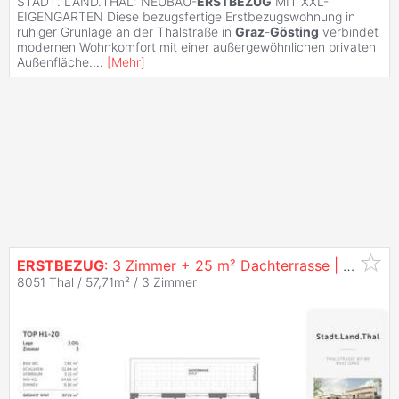
STADT. LAND.THAL: NEUBAU-
ERSTBEZUG
MIT XXL-
EIGENGARTEN Diese bezugsfertige Erstbezugswohnung in
ruhiger Grünlage an der Thalstraße in
Graz
-
Gösting
verbindet
modernen Wohnkomfort mit einer außergewöhnlichen privaten
Außenfläche.
...
[
Mehr
]
ERSTBEZUG
: 3 Zimmer + 25 m² Dachterrasse |
Graz
-
Gö
8051 Thal / 57,71m² /
3 Zimmer