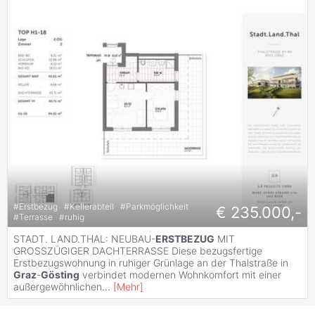
#
Erstbezug
#
Kellerabteil
#
Parkmöglichkeit
€ 235.000,-
#
Terrasse
#
ruhig
STADT. LAND.THAL: NEUBAU-
ERSTBEZUG
MIT
GROSSZÜGIGER DACHTERRASSE Diese bezugsfertige
Erstbezugswohnung in ruhiger Grünlage an der Thalstraße in
Graz
-
Gösting
verbindet modernen Wohnkomfort mit einer
außergewöhnlichen
...
[
Mehr
]