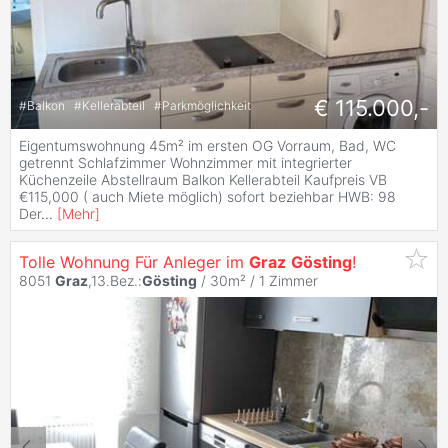
€ 115.000,-
#
Balkon
#
Kellerabteil
#
Parkmöglichkeit
Eigentumswohnung 45m² im ersten OG Vorraum, Bad, WC
getrennt Schlafzimmer Wohnzimmer mit integrierter
Küchenzeile Abstellraum Balkon Kellerabteil Kaufpreis VB
€115,000 ( auch Miete möglich) sofort beziehbar HWB: 98
Der
...
[
Mehr
]
Tolle Wohnung Für Anleger im
Graz
Gösting
!
8051
Graz
,13.Bez.:
Gösting
/ 30m² /
1 Zimmer