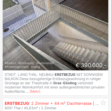
#
Balkon
#
Erstbezug
#
Kellerabteil
€ 390.000,-
#
Parkmöglichkeit
#
ruhig
STADT. LAND.THAL: NEUBAU-
ERSTBEZUG
MIT SONNIGEM
BALKON Diese bezugsfertige Erstbezugswohnung in ruhiger
Grünlage an der Thalstraße in
Graz
-
Gösting
verbindet
modernen Wohnkomfort mit einer außergewöhnlichen privaten
Außenfläche.
...
[
Mehr
]
ERSTBEZUG
: 2 Zimmer + 44 m² Dachterrasse |
Graz
-
Gö
8051 Thal / 45,63m² /
2 Zimmer