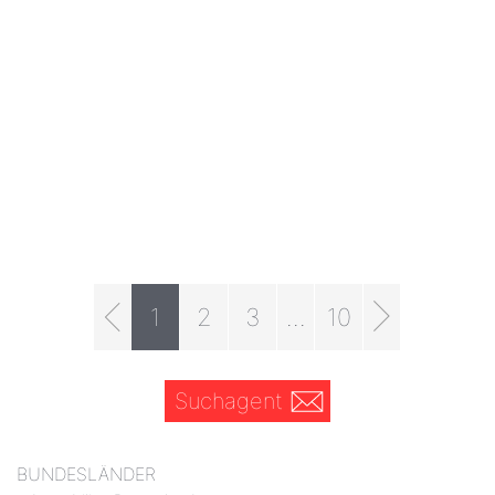
1
2
3
...
10
Suchagent
BUNDESLÄNDER