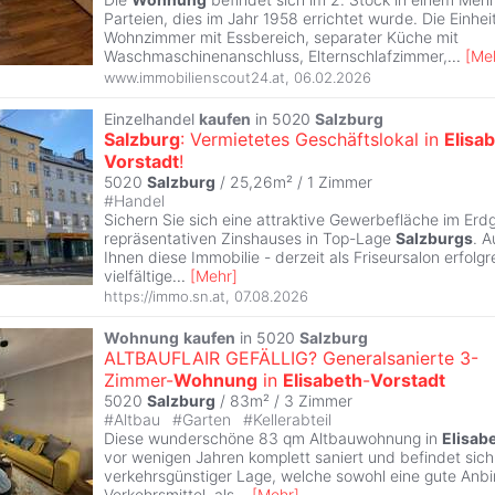
Parteien, dies im Jahr 1958 errichtet wurde. Die Einhei
Wohnzimmer mit Essbereich, separater Küche mit
Waschmaschinenanschluss, Elternschlafzimmer,
...
[
Me
www.immobilienscout24.at
,
06.02.2026
Einzelhandel
kaufen
in 5020
Salzburg
Salzburg
: Vermietetes Geschäftslokal in
Elisa
Vorstadt
!
5020
Salzburg
/ 25,26m² /
1 Zimmer
#
Handel
Sichern Sie sich eine attraktive Gewerbefläche im Erd
repräsentativen Zinshauses in Top-Lage
Salzburgs
. A
Ihnen diese Immobilie - derzeit als Friseursalon erfolgr
vielfältige
...
[
Mehr
]
https://immo.sn.at
,
07.08.2026
Wohnung
kaufen
in 5020
Salzburg
ALTBAUFLAIR GEFÄLLIG? Generalsanierte 3-
Zimmer-
Wohnung
in
Elisabeth
-
Vorstadt
5020
Salzburg
/ 83m² /
3 Zimmer
#
Altbau
#
Garten
#
Kellerabteil
Diese wunderschöne 83 qm Altbauwohnung in
Elisab
vor wenigen Jahren komplett saniert und befindet sich
verkehrsgünstiger Lage, welche sowohl eine gute Anbi
Verkehrsmittel, als
...
[
Mehr
]