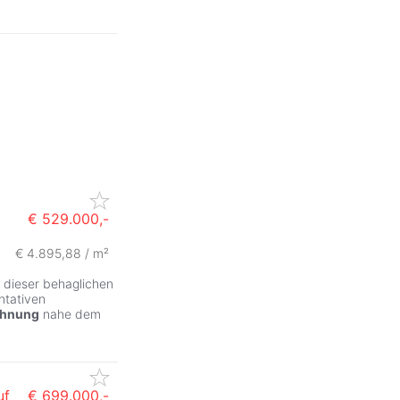
€ 529.000,-
€ 4.895,88 / m²
n dieser behaglichen
ntativen
hnung
nahe dem
uf
€ 699.000,-