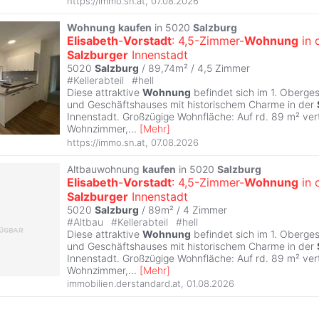
https://immo.sn.at
,
07.08.2026
Wohnung
kaufen
in 5020
Salzburg
Elisabeth
-
Vorstadt
: 4,5-Zimmer-
Wohnung
in 
Salzburger
Innenstadt
5020
Salzburg
/ 89,74m² /
4,5 Zimmer
#
Kellerabteil
#
hell
Diese attraktive
Wohnung
befindet sich im 1. Oberge
und Geschäftshauses mit historischem Charme in der
Innenstadt. Großzügige Wohnfläche: Auf rd. 89 m² verte
Wohnzimmer,
...
[
Mehr
]
https://immo.sn.at
,
07.08.2026
Altbauwohnung
kaufen
in 5020
Salzburg
Elisabeth
-
Vorstadt
: 4,5-Zimmer-
Wohnung
in 
Salzburger
Innenstadt
5020
Salzburg
/ 89m² /
4 Zimmer
#
Altbau
#
Kellerabteil
#
hell
Diese attraktive
Wohnung
befindet sich im 1. Oberge
und Geschäftshauses mit historischem Charme in der
Innenstadt. Großzügige Wohnfläche: Auf rd. 89 m² verte
Wohnzimmer,
...
[
Mehr
]
immobilien.derstandard.at
,
01.08.2026