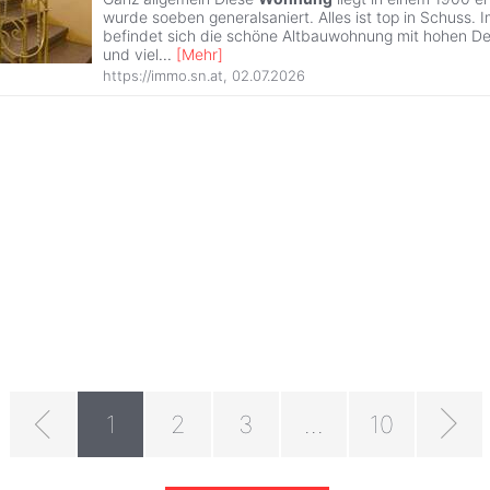
wurde soeben generalsaniert. Alles ist top in Schuss.
befindet sich die schöne Altbauwohnung mit hohen D
und viel
...
[
Mehr
]
https://immo.sn.at
,
02.07.2026
1
2
3
...
10