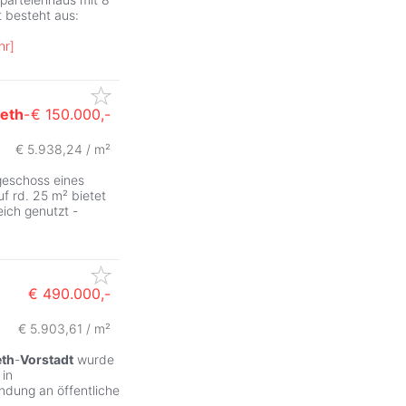
t besteht aus:
hr
]
beth
-
€ 150.000,-
€ 5.938,24 / m²
geschoss eines
uf rd. 25 m² bietet
eich genutzt -
€ 490.000,-
€ 5.903,61 / m²
eth
-
Vorstadt
wurde
 in
ndung an öffentliche