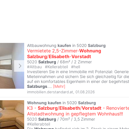
Altbauwohnung
kaufen
in 5020
Salzburg
Vermietete 2,5-Zimmer-
Wohnung
Salzburg
/
Elisabeth
-
Vorstadt
5020
Salzburg
/ 68m² /
2 Zimmer
#
Altbau
#
Kellerabteil
#
hell
Investieren Sie in eine Immobilie mit Potenzial: Generi
Mieteinnahmen und sichern Sie sich gleichzeitig für di
auf ein komfortables Eigenheim in einer der begehrte
Salzburgs
.
...
[
Mehr
]
immobilien.derstandard.at
,
01.08.2026
Wohnung
kaufen
in 5020
Salzburg
K3 -
Salzburg
/
Elisabeth
/
Vorstadt
- Renoviert
Altstadtwohnung in gepflegtem Wohnhaus!!!
5020
Salzburg
/ 70m² /
3,5 Zimmer
#
Kellerabteil
Die
Wohnung
befindet sich im 2. Stock in einem Meh