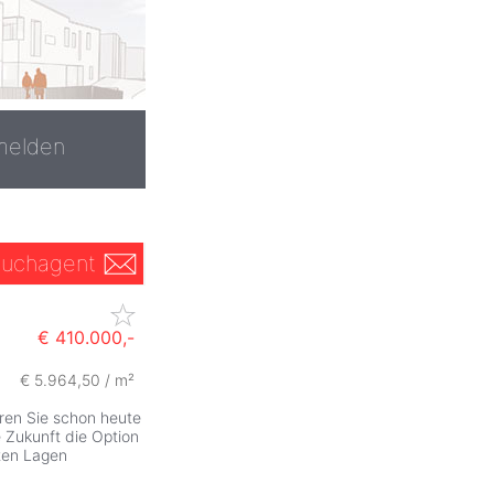
melden
uchagent
€ 410.000,-
€ 5.964,50 / m²
eren Sie schon heute
e Zukunft die Option
sten Lagen