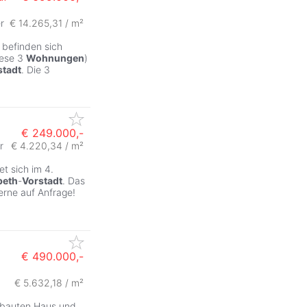
r
€ 14.265,31 / m²
ZurÃ
befinden sich
iese 3
Wohnungen
)
stadt
. Die 3
€ 249.000,-
r
€ 4.220,34 / m²
ZurÃ
t sich im 4.
beth
-
Vorstadt
. Das
gerne auf Anfrage!
€ 490.000,-
€ 5.632,18 / m²
erbauten Haus und