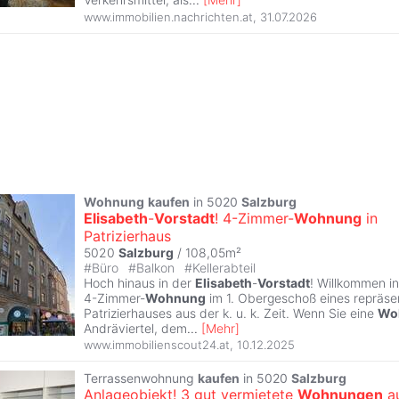
www.immobilien.nachrichten.at
,
31.07.2026
Wohnung
kaufen
in 5020
Salzburg
Elisabeth
-
Vorstadt
! 4-Zimmer-
Wohnung
in
Patrizierhaus
5020
Salzburg
/ 108,05m²
#
Büro
#
Balkon
#
Kellerabteil
Hoch hinaus in der
Elisabeth
-
Vorstadt
! Willkommen i
4-Zimmer-
Wohnung
im 1. Obergeschoß eines repräse
Patrizierhauses aus der k. u. k. Zeit. Wenn Sie eine
Wo
Andräviertel, dem
...
[
Mehr
]
www.immobilienscout24.at
,
10.12.2025
Terrassenwohnung
kaufen
in 5020
Salzburg
Anlageobjekt! 3 gut vermietete
Wohnungen
a