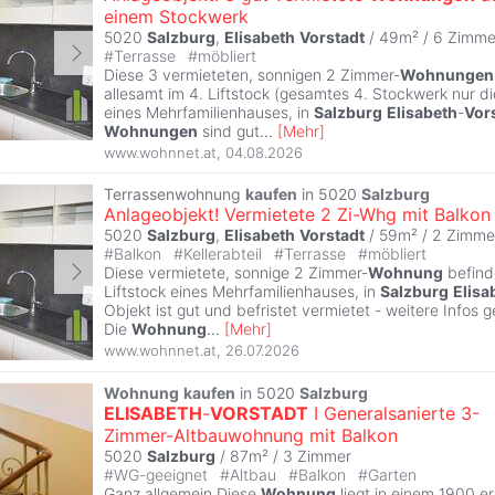
einem Stockwerk
5020
Salzburg
,
Elisabeth
Vorstadt
/ 49m² /
6 Zimme
#
Terrasse
#
möbliert
Diese 3 vermieteten, sonnigen 2 Zimmer-
Wohnungen
allesamt im 4. Liftstock (gesamtes 4. Stockwerk nur d
eines Mehrfamilienhauses, in
Salzburg
Elisabeth
-
Vor
Wohnungen
sind gut
...
[
Mehr
]
www.wohnnet.at
,
04.08.2026
Terrassenwohnung
kaufen
in 5020
Salzburg
Anlageobjekt! Vermietete 2 Zi-Whg mit Balkon
5020
Salzburg
,
Elisabeth
Vorstadt
/ 59m² /
2 Zimme
#
Balkon
#
Kellerabteil
#
Terrasse
#
möbliert
Diese vermietete, sonnige 2 Zimmer-
Wohnung
befinde
Liftstock eines Mehrfamilienhauses, in
Salzburg
Elisa
Objekt ist gut und befristet vermietet - weitere Infos 
Die
Wohnung
...
[
Mehr
]
www.wohnnet.at
,
26.07.2026
Wohnung
kaufen
in 5020
Salzburg
ELISABETH
-
VORSTADT
I Generalsanierte 3-
Zimmer-Altbauwohnung mit Balkon
5020
Salzburg
/ 87m² /
3 Zimmer
#
WG-geeignet
#
Altbau
#
Balkon
#
Garten
Ganz allgemein Diese
Wohnung
liegt in einem 1900 