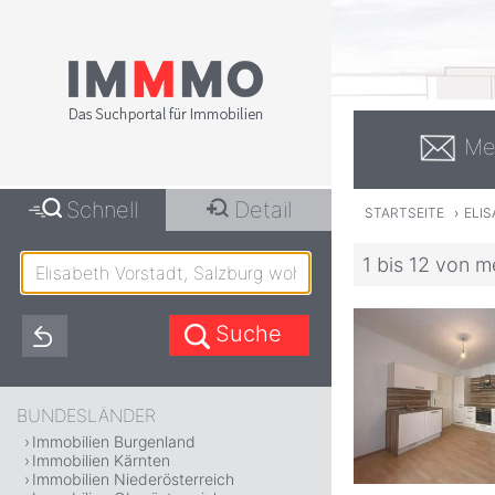
Me
Schnell
Detail
STARTSEITE
›
ELI
1 bis 12 von m
BUNDESLÄNDER
Immobilien Burgenland
Immobilien Kärnten
Immobilien Niederösterreich