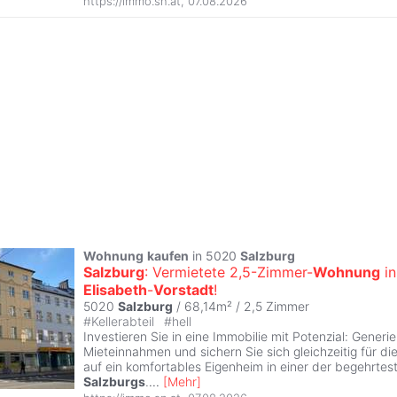
https://immo.sn.at
,
07.08.2026
Wohnung
kaufen
in 5020
Salzburg
Salzburg
: Vermietete 2,5-Zimmer-
Wohnung
in
Elisabeth
-
Vorstadt
!
5020
Salzburg
/ 68,14m² /
2,5 Zimmer
#
Kellerabteil
#
hell
Investieren Sie in eine Immobilie mit Potenzial: Generi
Mieteinnahmen und sichern Sie sich gleichzeitig für di
auf ein komfortables Eigenheim in einer der begehrte
Salzburgs
.
...
[
Mehr
]