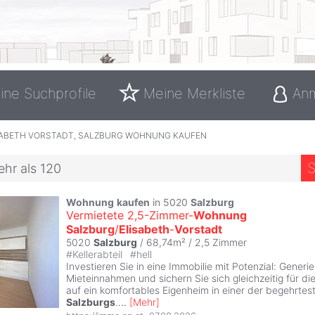
ine Suchprofile
Meine Merkliste
An
SABETH VORSTADT, SALZBURG WOHNUNG KAUFEN
S
ehr als 120
Wohnung
kaufen
in 5020
Salzburg
Vermietete 2,5-Zimmer-
Wohnung
Salzburg
/
Elisabeth
-
Vorstadt
5020
Salzburg
/ 68,74m² /
2,5 Zimmer
#
Kellerabteil
#
hell
Investieren Sie in eine Immobilie mit Potenzial: Generi
Mieteinnahmen und sichern Sie sich gleichzeitig für di
auf ein komfortables Eigenheim in einer der begehrte
Salzburgs
.
...
[
Mehr
]