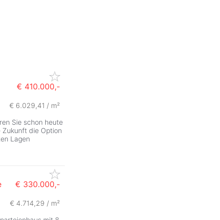
€ 410.000,-
€ 6.029,41 / m²
ZurÃ
eren Sie schon heute
e Zukunft die Option
sten Lagen
e
€ 330.000,-
€ 4.714,29 / m²
rparteienhaus mit 8