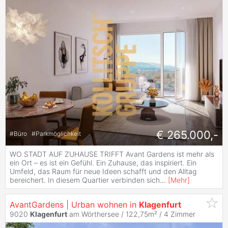
€ 265.000,-
#
Büro
#
Parkmöglichkeit
WO STADT AUF ZUHAUSE TRIFFT Avant Gardens ist mehr als
ein Ort – es ist ein Gefühl. Ein Zuhause, das inspiriert. Ein
Umfeld, das Raum für neue Ideen schafft und den Alltag
bereichert. In diesem Quartier verbinden sich
...
[
Mehr
]
AvantGardens | Urban wohnen in
Klagenfurt
9020
Klagenfurt
am Wörthersee / 122,75m² /
4 Zimmer