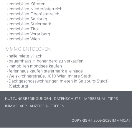
Immobilien Kärnten
Immobilien Niederösterreich
Immobilien Oberösterreich
Immobilien Salzburg
Immobilien Steiermark
Immobilien Tirol
Immobilien Vorarlberg
Immobilien Wien
IMMMO ENTDECKEN
halle miete villach
bauernhaus in hohenberg zu verkaufen
immobilien mondsee kaufen
ferienhaus kaufen steiermark alleinlage
Weiskirchnerstraße, 1010 Wien Innere Stadt
Dachgeschosswohnungen mieten in Salzburg(Stadt)
(Salzburg)
NUTZUNGSBEDINGUNGEN
DATENSCHUTZ
IMPRESSUM
TIPPS
IMMMO-APP
ANZEIGE AUFGEBEN
COPYRIGHT 2009-2026 IMMMO.AT