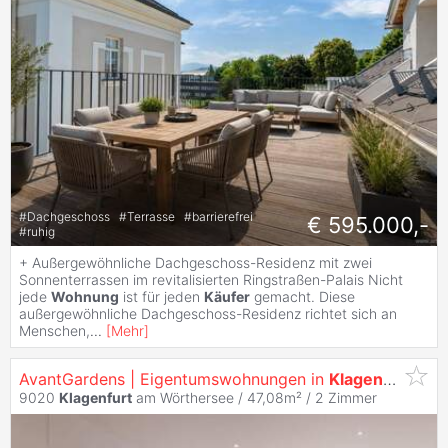
#
Dachgeschoss
#
Terrasse
#
barrierefrei
€ 595.000,-
#
ruhig
+ Außergewöhnliche Dachgeschoss-Residenz mit zwei
Sonnenterrassen im revitalisierten Ringstraßen-Palais Nicht
jede
Wohnung
ist für jeden
Käufer
gemacht. Diese
außergewöhnliche Dachgeschoss-Residenz richtet sich an
Menschen,
...
[
Mehr
]
AvantGardens | Eigentumswohnungen in
Klagenfurt
9020
Klagenfurt
am Wörthersee / 47,08m² /
2 Zimmer