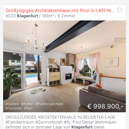
Großzügiges Architektenhaus mit Pool in LKH-Nähe #Zentrumsnähe #
9020
Klagenfurt
/ 199m² /
6 Zimmer
#
Garten
#
Keller
#
Parkmöglichkeit
€ 998.900,-
#
Terrasse
#
hell
GROSSZÜGIGES ARCHITEKTENHAUS IN BELIEBTER LAGE
#Familientraum #Zentrumsnah #XL-Pool Dieser Wohntraum
befindet sich in zentraler Lage von
Klagenfurt
bietet