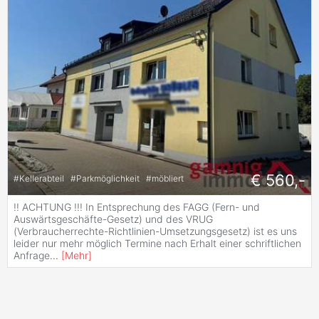
€ 560,-
#
Kellerabteil
#
Parkmöglichkeit
#
möbliert
!! ACHTUNG !!! In Entsprechung des FAGG (Fern- und
Auswärtsgeschäfte-Gesetz) und des VRUG
(Verbraucherrechte-Richtlinien-Umsetzungsgesetz) ist es uns
leider nur mehr möglich Termine nach Erhalt einer schriftlichen
Anfrage
...
[
Mehr
]