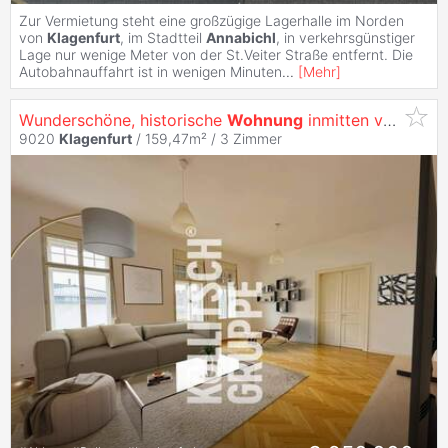
Zur Vermietung steht eine großzügige Lagerhalle im Norden
von
Klagenfurt
, im Stadtteil
Annabichl
, in verkehrsgünstiger
Lage nur wenige Meter von der St.Veiter Straße entfernt. Die
Autobahnauffahrt ist in wenigen Minuten
...
[
Mehr
]
Wunderschöne, historische
Wohnung
inmitten von
Klag
9020
Klagenfurt
/ 159,47m² /
3 Zimmer