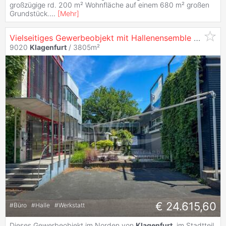
großzügige rd. 200 m² Wohnfläche auf einem 680 m² großen
Grundstück.
...
[
Mehr
]
Vielseitiges Gewerbeobjekt mit Hallenensemble und Büroflächen in
9020
Klagenfurt
/ 3805m²
€ 24.615,60
#
Büro
#
Halle
#
Werkstatt
Dieses Gewerbeobjekt im Norden von
Klagenfurt
, im Stadtteil