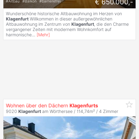
€ 650.000,-
#
Altbau
#
Balkon
#
barrierefrei
Wunderschöne historische Altbauwohnung im Herzen von
Klagenfurt
Willkommen in dieser außergewöhnlichen
Altbauwohnung im Zentrum von
Klagenfurt
, die den Charme
vergangener Zeiten mit modernem Wohnkomfort auf
harmonische
...
[
Mehr
]
Wohnen über den Dächern
Klagenfurts
9020
Klagenfurt
am Wörthersee / 114,74m² /
4 Zimmer