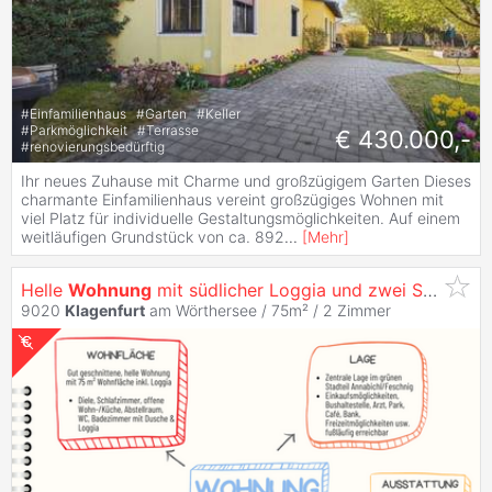
#
Einfamilienhaus
#
Garten
#
Keller
#
Parkmöglichkeit
#
Terrasse
€ 430.000,-
#
renovierungsbedürftig
Ihr neues Zuhause mit Charme und großzügigem Garten Dieses
charmante Einfamilienhaus vereint großzügiges Wohnen mit
viel Platz für individuelle Gestaltungsmöglichkeiten. Auf einem
weitläufigen Grundstück von ca. 892
...
[
Mehr
]
Helle
Wohnung
mit südlicher Loggia und zwei Stellplätzen im grünen
9020
Klagenfurt
am Wörthersee / 75m² /
2 Zimmer