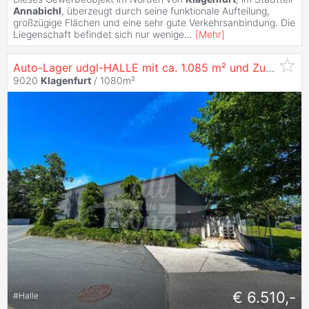
Annabichl
, überzeugt durch seine funktionale Aufteilung,
großzügige Flächen und eine sehr gute Verkehrsanbindung. Die
Liegenschaft befindet sich nur wenige
...
[
Mehr
]
Auto-Lager udgl-HALLE mit ca. 1.085 m² und Zufahrt für Fahrzeuge in
9020
Klagenfurt
/ 1080m²
€ 6.510,-
#
Halle