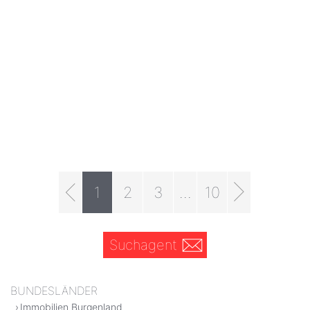
1
2
3
...
10
Suchagent
BUNDESLÄNDER
Immobilien Burgenland