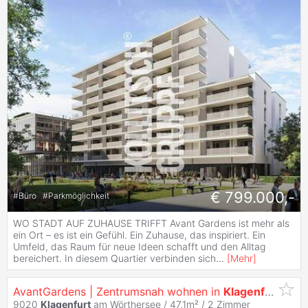
€ 799.000,-
#
Büro
#
Parkmöglichkeit
WO STADT AUF ZUHAUSE TRIFFT Avant Gardens ist mehr als
ein Ort – es ist ein Gefühl. Ein Zuhause, das inspiriert. Ein
Umfeld, das Raum für neue Ideen schafft und den Alltag
bereichert. In diesem Quartier verbinden sich
...
[
Mehr
]
AvantGardens | Zentrumsnah wohnen in
Klagenfurt
9020
Klagenfurt
am Wörthersee / 47,1m² /
2 Zimmer