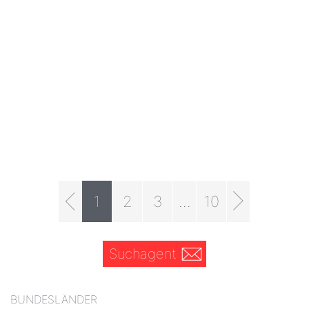
1
2
3
...
10
Suchagent
BUNDESLÄNDER