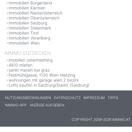
Immobilien Burgenland
Immobilien Kärnten
Immobilien Niederösterreich
Immobilien Oberösterreich
Immobilien Salzburg
Immobilien Steiermark
Immobilien Tirol
Immobilien Vorarlberg
Immobilien Wien
IMMMO ENTDECKEN
imobilien ostermiething
4810 mieten
sankt marein bei graz
Feldmühlgasse, 1130 Wien Hietzing
wohnungen mit garage wien 2 bezirk
Lofts kaufen in Salzburg(Stadt) (Salzburg)
NUTZUNGSBEDINGUNGEN
DATENSCHUTZ
IMPRESSUM
TIPPS
IMMMO-APP
ANZEIGE AUFGEBEN
COPYRIGHT 2009-2026 IMMMO.AT