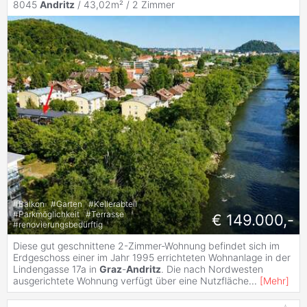
8045
Andritz
/ 43,02m² /
2 Zimmer
#
Balkon
#
Garten
#
Kellerabteil
#
Parkmöglichkeit
#
Terrasse
€ 149.000,-
#
renovierungsbedürftig
Diese gut geschnittene 2-Zimmer-Wohnung befindet sich im
Erdgeschoss einer im Jahr 1995 errichteten Wohnanlage in der
Lindengasse 17a in
Graz
-
Andritz
. Die nach Nordwesten
ausgerichtete Wohnung verfügt über eine Nutzfläche
...
[
Mehr
]