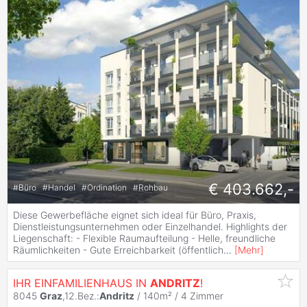
€ 403.662,-
#
Büro
#
Handel
#
Ordination
#
Rohbau
Diese Gewerbefläche eignet sich ideal für Büro, Praxis,
Dienstleistungsunternehmen oder Einzelhandel. Highlights der
Liegenschaft: - Flexible Raumaufteilung - Helle, freundliche
Räumlichkeiten - Gute Erreichbarkeit (öffentlich
...
[
Mehr
]
IHR EINFAMILIENHAUS IN
ANDRITZ
!
8045
Graz
,12.Bez.:
Andritz
/ 140m² /
4 Zimmer