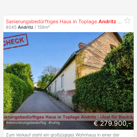
Sanierungsbedürftiges Haus in Toplage
Andritz
- ideal für Bauträger!
8045
Andritz
/ 159m²
€ 279.900,-
#
renovierungsbedürftig
#
ruhig
Zum Verkauf steht ein großzügiges Wohnhaus in einer der