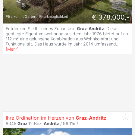
€ 378.000,-
#
Balkon
#
Garten
#
Parkmöglichkeit
Entdecken Sie Ihr neues Zuhause in
Graz
-
Andritz
. Diese
gepflegte Eigentumswohnung aus dem Jahr 1976 bietet auf ca.
112 m² eine gelungene Kombination aus Wohnkomfort und
Funktionalität. Das Haus wurde im Jahr 2014 umfassend
...
[
Mehr
]
Ihre Ordination im Herzen von
Graz
-
Andritz
!
8045
Graz
,12.Bez.:
Andritz
/ 96,11m²