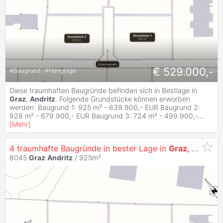
€ 529.000,-
#
Baugrund
#
Hanglage
Diese traumhaften Baugründe befinden sich in Bestlage in
Graz
,
Andritz
. Folgende Grundstücke können erworben
werden: Baugrund 1: 925 m² - 639.900,- EUR Baugrund 2:
928 m² - 679.900,- EUR Baugrund 3: 724 m² - 499.900,-
...
[
Mehr
]
4 traumhafte Baugründe in bester Lage in
Graz
,
Andritz
!
8045
Graz
Andritz
/ 925m²