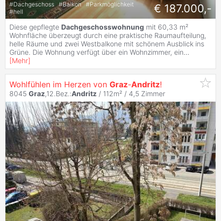
#
Dachgeschoss
#
Balkon
#
Parkmöglichkeit
€ 187.000,-
#
hell
Diese gepflegte
Dachgeschosswohnung
mit 60,33 m²
Wohnfläche überzeugt durch eine praktische Raumaufteilung,
helle Räume und zwei Westbalkone mit schönem Ausblick ins
Grüne. Die Wohnung verfügt über ein Wohnzimmer, ein
...
[
Mehr
]
Wohlfühlen im Herzen von
Graz
-
Andritz
!
8045
Graz
,12.Bez.:
Andritz
/ 112m² /
4,5 Zimmer