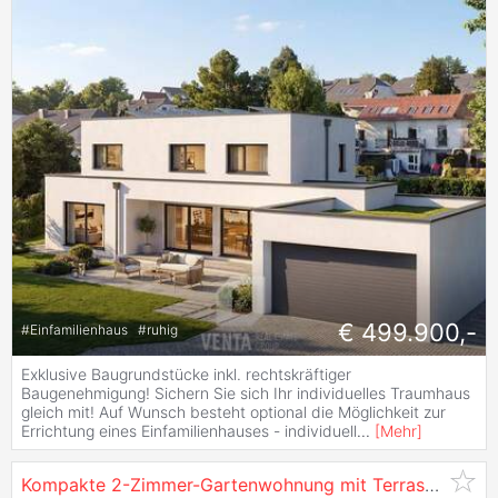
€ 499.900,-
#
Einfamilienhaus
#
ruhig
Exklusive Baugrundstücke inkl. rechtskräftiger
Baugenehmigung! Sichern Sie sich Ihr individuelles Traumhaus
gleich mit! Auf Wunsch besteht optional die Möglichkeit zur
Errichtung eines Einfamilienhauses - individuell
...
[
Mehr
]
Kompakte 2-Zimmer-Gartenwohnung mit Terrasse und Tiefgaragenplatz in