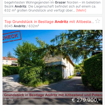
begehrtesten Wohngegenden im
Grazer
Norden – im beliebten
Bezirk
Andritz
. Die Liegenschaft befindet sich auf einem ca.
632 m² großen Grundstück und verfügt über
...
[
Mehr
]
Top Grundstück in Bestlage
Andritz
mit Altbestand und großem Potenzial!
8045
Andritz
/ 632m²
€ 279.900,-
#
ruhig