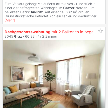
Zum Verkauf gelangt ein äußerst attraktives Grundstück in
einer der gefragtesten Wohnlagen im
Grazer
Norden – im
beliebten Bezirk
Andritz
. Auf einer ca. 632 m² großen
Grundstücksfläche befindet sich ein sanierungsbedürftiger
...
[
Mehr
]
Dachgeschosswohnung
mit 2 Balkonen in begehrter Lage von
8045
Graz
/ 60,33m² /
2 Zimmer