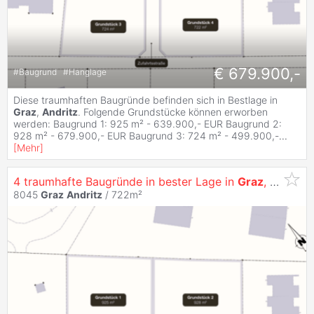
€ 679.900,-
#
Baugrund
#
Hanglage
Diese traumhaften Baugründe befinden sich in Bestlage in
Graz
,
Andritz
. Folgende Grundstücke können erworben
werden: Baugrund 1: 925 m² - 639.900,- EUR Baugrund 2:
928 m² - 679.900,- EUR Baugrund 3: 724 m² - 499.900,-
...
[
Mehr
]
4 traumhafte Baugründe in bester Lage in
Graz
,
Andritz
!
8045
Graz
Andritz
/ 722m²