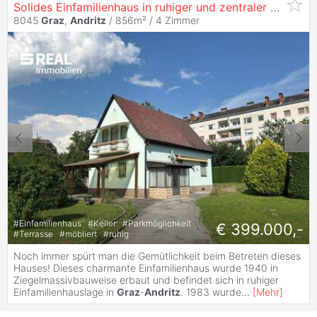
Solides Einfamilienhaus in ruhiger und zentraler Lage in
8045
Graz
,
Andritz
/ 856m² /
4 Zimmer
#
Einfamilienhaus
#
Keller
#
Parkmöglichkeit
€ 399.000,-
#
Terrasse
#
möbliert
#
ruhig
Noch immer spürt man die Gemütlichkeit beim Betreten dieses
Hauses! Dieses charmante Einfamilienhaus wurde 1940 in
Ziegelmassivbauweise erbaut und befindet sich in ruhiger
Einfamilienhauslage in
Graz
-
Andritz
. 1983 wurde
...
[
Mehr
]