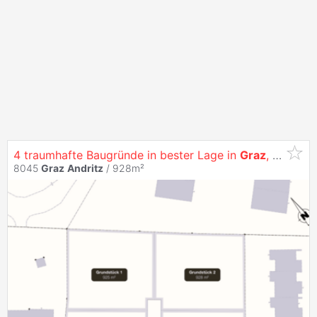
4 traumhafte Baugründe in bester Lage in
Graz
,
Andritz
!
8045
Graz
Andritz
/ 928m²