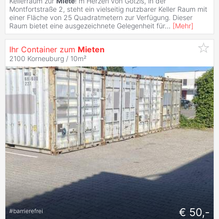
Kellerraum zur
Miete
! m Herzen von Götzis, in der
Montfortstraße 2, steht ein vielseitig nutzbarer Keller Raum mit
einer Fläche von 25 Quadratmetern zur Verfügung. Dieser
Raum bietet eine ausgezeichnete Gelegenheit für
...
[
Mehr
]
Ihr Container zum
Mieten
2100 Korneuburg / 10m²
€ 50,-
#
barrierefrei