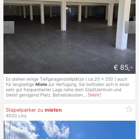
€ 85,-
Es stehen einige Tiefgaragenstellplätze ( ca.20 x 250 ) auch
für langzeitige
Miete
zur Verfügung. Sie befinden sich in einer
sehr gut frequentierter Lage nahe dem Stadtzentrum und
bietet genügend Platz. Betriebskosten
...
[
Mehr
]
Stapelparker zu
mieten
4020 Linz