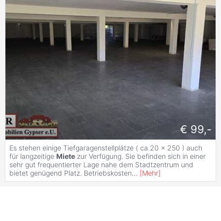
€ 99,-
Es stehen einige Tiefgaragenstellplätze ( ca.20 x 250 ) auch
für langzeitige
Miete
zur Verfügung. Sie befinden sich in einer
sehr gut frequentierter Lage nahe dem Stadtzentrum und
bietet genügend Platz. Betriebskosten
...
[
Mehr
]