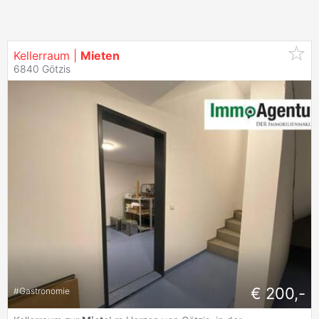
Kellerraum |
Mieten
6840 Götzis
€ 200,-
#
Gastronomie