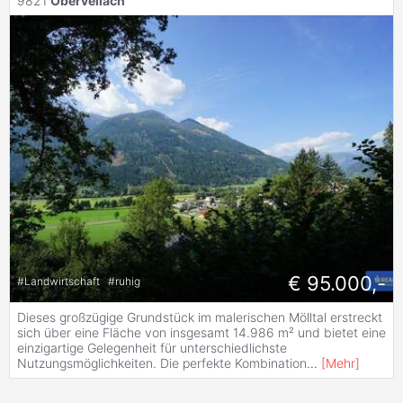
9821
Obervellach
€ 95.000,-
#
Landwirtschaft
#
ruhig
Dieses großzügige Grundstück im malerischen Mölltal erstreckt
sich über eine Fläche von insgesamt 14.986 m² und bietet eine
einzigartige Gelegenheit für unterschiedlichste
Nutzungsmöglichkeiten. Die perfekte Kombination
...
[
Mehr
]