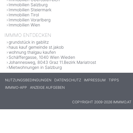
Immobilien Salzburg
Immobilien Steiermark
Immobilien Tirol
Immobilien Vorarlberg
Immobilien Wien
IMMMO ENTDECKEN
grundstück in gablitz
haus kauf gemeinde st.jakob
wohnung thalgau kaufen
Schäffergasse, 1040 Wien Wieden
Johannesweg, 8043 Graz 11.Bezirk Mariatrost
Mietwohnungen in Salzburg
NUTZUNGSBEDINGUNGEN
DATENSCHUTZ
IMPRESSUM
TIPPS
IMMMO-APP
ANZEIGE AUFGEBEN
COPYRIGHT 2009-2026 IMMMO.AT