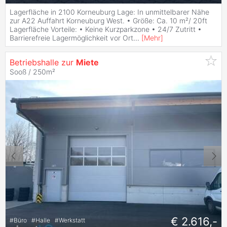
Lagerfläche in 2100 Korneuburg Lage: In unmittelbarer Nähe
zur A22 Auffahrt Korneuburg West. • Größe: Ca. 10 m²/ 20ft
Lagerfläche Vorteile: • Keine Kurzparkzone • 24/7 Zutritt •
Barrierefreie Lagermöglichkeit vor Ort
...
[
Mehr
]
Betriebshalle zur
Miete
Sooß / 250m²
€ 2.616,-
#
Büro
#
Halle
#
Werkstatt