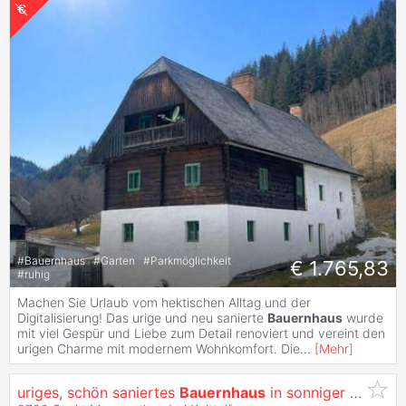
#
Bauernhaus
#
Garten
#
Parkmöglichkeit
€ 1.765,83
#
ruhig
Machen Sie Urlaub vom hektischen Alltag und der
Digitalisierung! Das urige und neu sanierte
Bauernhaus
wurde
mit viel Gespür und Liebe zum Detail renoviert und vereint den
urigen Charme mit modernem Wohnkomfort. Die
...
[
Mehr
]
uriges, schön saniertes
Bauernhaus
in sonniger Alleinlage