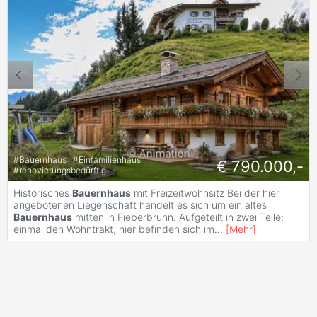
#
Bauernhaus
#
Einfamilienhaus
€ 790.000,-
#
renovierungsbedürftig
Historisches
Bauernhaus
mit Freizeitwohnsitz Bei der hier
angebotenen Liegenschaft handelt es sich um ein altes
Bauernhaus
mitten in Fieberbrunn. Aufgeteilt in zwei Teile;
einmal den Wohntrakt, hier befinden sich im
...
[
Mehr
]