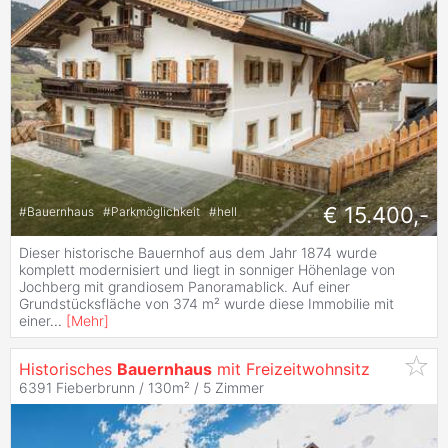
€ 15.400,-
#
Bauernhaus
#
Parkmöglichkeit
#
hell
Dieser historische Bauernhof aus dem Jahr 1874 wurde
komplett modernisiert und liegt in sonniger Höhenlage von
Jochberg mit grandiosem Panoramablick. Auf einer
Grundstücksfläche von 374 m² wurde diese Immobilie mit
einer
...
[
Mehr
]
Historisches
Bauernhaus
mit Freizeitwohnsitz
6391 Fieberbrunn / 130m² /
5 Zimmer