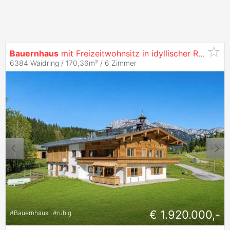
Bauernhaus
mit Freizeitwohnsitz in idyllischer Ruhelage
6384 Waidring / 170,36m² /
6 Zimmer
€ 1.920.000,-
#
Bauernhaus
#
ruhig