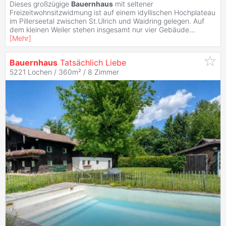
Dieses großzügige
Bauernhaus
mit seltener
Freizeitwohnsitzwidmung ist auf einem idyllischen Hochplateau
im Pillerseetal zwischen St.Ulrich und Waidring gelegen. Auf
dem kleinen Weiler stehen insgesamt nur vier Gebäude
...
[
Mehr
]
Bauernhaus
Tatsächlich Liebe
5221 Lochen / 360m² /
8 Zimmer