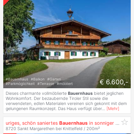
#
Bauernhaus
#
Balkon
#
Garten
€ 6.600,-
#
Parkmöglichkeit
#
Terrasse
#
möbliert
Dieses charmante vollmöblierte
Bauernhaus
bietet jeglichen
Wohnkomfort. Der bezaubernde Tiroler Stil sowie die
verwendeten, edlen Materialen vereinen sich gekonnt mit dem
gelungenen Raumkonzept. Das Haus verfügt über
...
[
Mehr
]
uriges, schön saniertes
Bauernhaus
in sonniger Alleinlage
8720 Sankt Margarethen bei Knittelfeld / 200m²