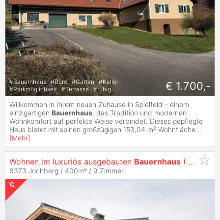
#
Bauernhaus
#
Büro
#
Garten
#
Keller
€ 1.700,-
#
Parkmöglichkeit
#
Terrasse
#
ruhig
Willkommen in Ihrem neuen Zuhause in Spielfeld – einem
einzigartigen
Bauernhaus
, das Tradition und modernen
Wohnkomfort auf perfekte Weise verbindet. Dieses gepflegte
Haus bietet mit seinen großzügigen 153,04 m² Wohnfläche
...
[
Mehr
]
Wohnen im luxuriös ausgebauten
Bauernhaus
( 01878 )
6373 Jochberg / 400m² /
9 Zimmer