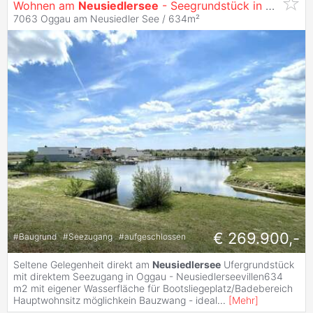
Wohnen am
Neusiedlersee
- Seegrundstück in Oggau
7063 Oggau am Neusiedler See / 634m²
€ 269.900,-
#
Baugrund
#
Seezugang
#
aufgeschlossen
Seltene Gelegenheit direkt am
Neusiedlersee
Ufergrundstück
mit direktem Seezugang in Oggau - Neusiedlerseevillen634
m2 mit eigener Wasserfläche für Bootsliegeplatz/Badebereich
Hauptwohnsitz möglichkein Bauzwang - ideal
...
[
Mehr
]