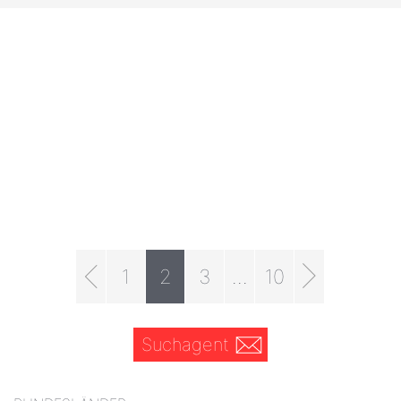
1
2
3
...
10
Suchagent