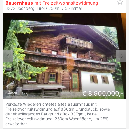
Bauernhaus
mit Freizeitwohnsitzwidmung
6373 Jochberg, Tirol / 250m² /
5 Zimmer
€ 8.900.000,-
#
Bauernhaus
Verkaufe Wiedererrichtetes altes Bauernhaus mit
Freizeitwohnsitzwidmung auf 860qm Grundstück, sowie
danebenliegendes Baugrundstück 837qm , keine
Freizeitwohnsitzwidmung. 250qm Wohnfläche, um 25%
erweiterbar.