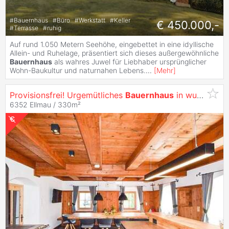
#
Bauernhaus
#
Büro
#
Werkstatt
#
Keller
€ 450.000,-
#
Terrasse
#
ruhig
Auf rund 1.050 Metern Seehöhe, eingebettet in eine idyllische
Allein- und Ruhelage, präsentiert sich dieses außergewöhnliche
Bauernhaus
als wahres Juwel für Liebhaber ursprünglicher
Wohn-Baukultur und naturnahen Lebens.
...
[
Mehr
]
Provisionsfrei! Urgemütliches
Bauernhaus
in wunderbarer, ruhiger Sonnenlage
6352 Ellmau / 330m²