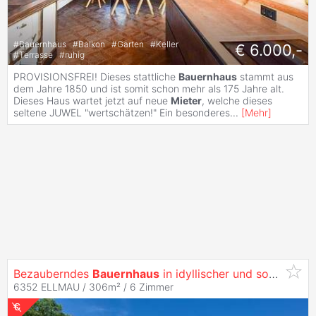
#
Bauernhaus
#
Balkon
#
Garten
#
Keller
€ 6.000,-
#
Terrasse
#
ruhig
PROVISIONSFREI! Dieses stattliche
Bauernhaus
stammt aus
dem Jahre 1850 und ist somit schon mehr als 175 Jahre alt.
Dieses Haus wartet jetzt auf neue
Mieter
, welche dieses
seltene JUWEL "wertschätzen!" Ein besonderes
...
[
Mehr
]
Bezauberndes
Bauernhaus
in idyllischer und sonniger Traumlage von Ellmau
6352 ELLMAU / 306m² /
6 Zimmer