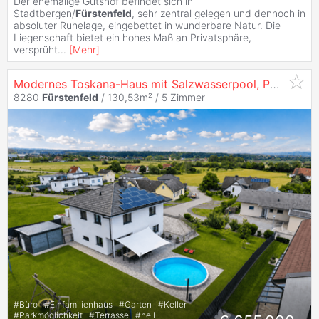
Der ehemalige Gutshof befindet sich in
Stadtbergen/
Fürstenfeld
, sehr zentral gelegen und dennoch in
absoluter Ruhelage, eingebettet in wunderbare Natur. Die
Liegenschaft bietet ein hohes Maß an Privatsphäre,
versprüht
...
[
Mehr
]
Modernes Toskana-Haus mit Salzwasserpool, PV und Erdwärme in Superior Lage
8280
Fürstenfeld
/ 130,53m² /
5 Zimmer
#
Büro
#
Einfamilienhaus
#
Garten
#
Keller
#
Parkmöglichkeit
#
Terrasse
#
hell