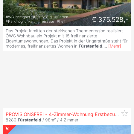
#
WG-geeignet
#
Erstbezug
#
Garten
€ 375.528,-
#
Parkmöglichkeit
#
Terrasse
#
hell
Das Projekt Inmitten der steirischen Thermenregion realisiert
ÖWG Wohnbau ein Projekt mit 15 freifinanzierte
Eigentumswohnungen. Das Projekt in der Ungarstraße steht für
modernes, freifinanziertes Wohnen in
Fürstenfeld
.
...
[
Mehr
]
PROVISIONSFREI - 4-Zimmer-Wohnung Erstbezug mit Garten und Terrasse - Eigentum - 4 Zimmer
8280
Fürstenfeld
/ 98m² /
4 Zimmer