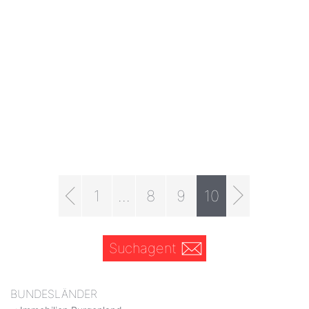
1
...
8
9
10
Suchagent
BUNDESLÄNDER