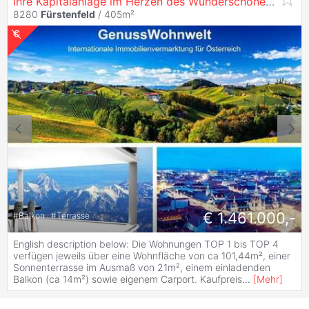
Ihre Kapitalanlage im Herzen des Wunderschönen Steirischen Thermenlands - Provisionsfrei
8280
Fürstenfeld
/ 405m²
€ 1.461.000,-
#
Balkon
#
Terrasse
English description below: Die Wohnungen TOP 1 bis TOP 4
verfügen jeweils über eine Wohnfläche von ca 101,44m², einer
Sonnenterrasse im Ausmaß von 21m², einem einladenden
Balkon (ca 14m²) sowie eigenem Carport. Kaufpreis
...
[
Mehr
]