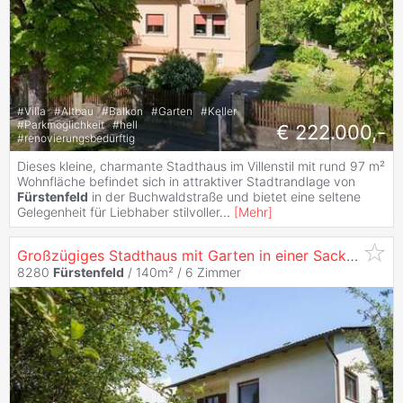
#
Villa
#
Altbau
#
Balkon
#
Garten
#
Keller
#
Parkmöglichkeit
#
hell
€ 222.000,-
#
renovierungsbedürftig
Dieses kleine, charmante Stadthaus im Villenstil mit rund 97 m²
Wohnfläche befindet sich in attraktiver Stadtrandlage von
Fürstenfeld
in der Buchwaldstraße und bietet eine seltene
Gelegenheit für Liebhaber stilvoller
...
[
Mehr
]
Großzügiges Stadthaus mit Garten in einer Sackgasse in beliebter Stadtlage
8280
Fürstenfeld
/ 140m² /
6 Zimmer