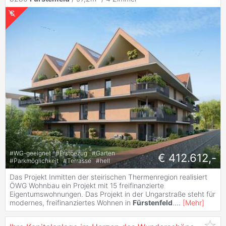
#
WG-geeignet
#
Erstbezug
#
Garten
€ 412.612,-
#
Parkmöglichkeit
#
Terrasse
#
hell
Das Projekt Inmitten der steirischen Thermenregion realisiert
ÖWG Wohnbau ein Projekt mit 15 freifinanzierte
Eigentumswohnungen. Das Projekt in der Ungarstraße steht für
modernes, freifinanziertes Wohnen in
Fürstenfeld
.
...
[
Mehr
]