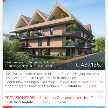
#
WG-geeignet
#
Erstbezug
#
Garten
€ 437.135,-
#
Parkmöglichkeit
#
Terrasse
#
hell
Das Projekt Inmitten der steirischen Thermenregion realisiert
ÖWG Wohnbau ein Projekt mit 15 freifinanzierte
Eigentumswohnungen. Das Projekt in der Ungarstraße steht für
modernes, freifinanziertes Wohnen in
Fürstenfeld
.
...
[
Mehr
]
PROVISIONSFREI - Ihr neues Zuhause über den Dächern – Erstbezug 3-Zimmer-Wohnung mit Balkon & Loggia - Eigentum - 3 Zimmer
8280
Fürstenfeld
/ 80,8m² /
3 Zimmer