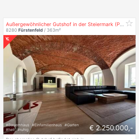
Außergewöhnlicher Gutshof in der Steiermark (Provisionsfrei)
8280
Fürstenfeld
/ 363m²
#
Bauernhaus
#
Einfamilienhaus
#
Garten
€ 2.250.000,-
#
hell
#
ruhig