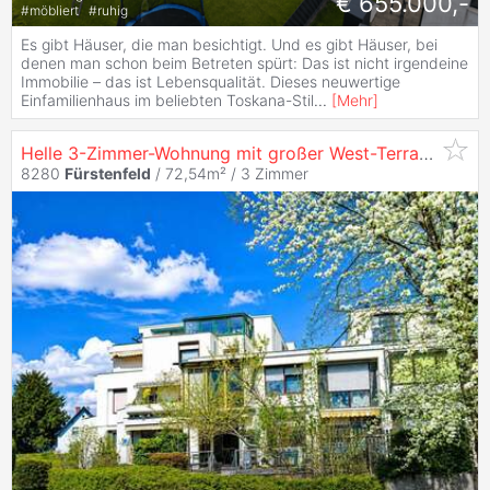
€ 655.000,-
#
möbliert
#
ruhig
Es gibt Häuser, die man besichtigt. Und es gibt Häuser, bei
denen man schon beim Betreten spürt: Das ist nicht irgendeine
Immobilie – das ist Lebensqualität. Dieses neuwertige
Einfamilienhaus im beliebten Toskana-Stil
...
[
Mehr
]
Helle 3-Zimmer-Wohnung mit großer West-Terrasse und hochwertiger Ausstattung in ruhiger Lage
8280
Fürstenfeld
/ 72,54m² /
3 Zimmer