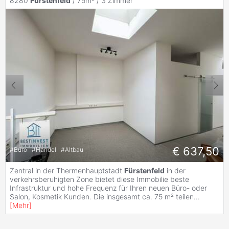
8280
Fürstenfeld
/ 75m² /
3 Zimmer
€ 637,50
#
Büro
#
Handel
#
Altbau
Zentral in der Thermenhauptstadt
Fürstenfeld
in der
verkehrsberuhigten Zone bietet diese Immobilie beste
Infrastruktur und hohe Frequenz für Ihren neuen Büro- oder
Salon, Kosmetik Kunden. Die insgesamt ca. 75 m² teilen
...
[
Mehr
]