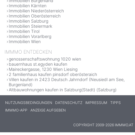
Immobilien Burgenland
Immobilien Kärnten
Immobilien Niederösterreich
Immobilien Oberösterreich
Immobilien Salzburg
Immobilien Steiermark
Immobilien Tirol
Immobilien Vorarlberg
Immobilien Wien
IMMMO ENTDECKEN
genossenschaftswohnung 1020 wien
bauernhaus st.egyden kaufen
Maireckergasse, 1230 Wien Liesing
2 familienhaus kaufen pinsdorf oberösteraich
Villen kaufen in 2423 Deutsch Jahrndorf (Neusiedl am See,
Burgenland)
Altbauwohnungen kaufen in Salzburg(Stadt) (Salzburg)
NUTZUNGSBEDINGUNGEN
DATENSCHUTZ
IMPRESSUM
TIPPS
IMMMO-APP
ANZEIGE AUFGEBEN
COPYRIGHT 2009-2026 IMMMO.AT