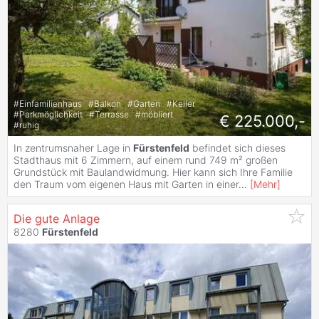
#
Einfamilienhaus
#
Balkon
#
Garten
#
Keller
#
Parkmöglichkeit
#
Terrasse
#
möbliert
€ 225.000,-
#
ruhig
In zentrumsnaher Lage in
Fürstenfeld
befindet sich dieses
Stadthaus mit 6 Zimmern, auf einem rund 749 m² großen
Grundstück mit Baulandwidmung. Hier kann sich Ihre Familie
den Traum vom eigenen Haus mit Garten in einer
...
[
Mehr
]
Die gute Anlage
8280
Fürstenfeld