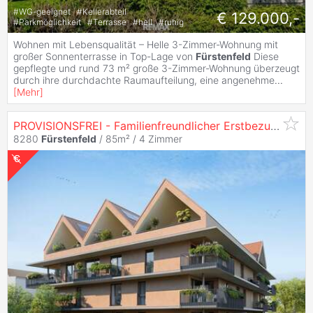
#
WG-geeignet
#
Kellerabteil
€ 129.000,-
#
Parkmöglichkeit
#
Terrasse
#
hell
#
ruhig
Wohnen mit Lebensqualität – Helle 3-Zimmer-Wohnung mit
großer Sonnenterrasse in Top-Lage von
Fürstenfeld
Diese
gepflegte und rund 73 m² große 3-Zimmer-Wohnung überzeugt
durch ihre durchdachte Raumaufteilung, eine angenehme
...
[
Mehr
]
PROVISIONSFREI - Familienfreundlicher Erstbezug: 4-Zimmer-Wohnung mit Terrasse und Gartenfläche - Eigentum - 4 Zimmer
8280
Fürstenfeld
/ 85m² /
4 Zimmer