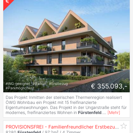
#
WG-geeignet
#
Balkon
#
Erstbezug
€ 355.093,-
#
Parkmöglichkeit
Das Projekt Inmitten der steirischen Thermenregion realisiert
ÖWG Wohnbau ein Projekt mit 15 freifinanzierte
Eigentumswohnungen. Das Projekt in der Ungarstraße steht für
modernes, freifinanziertes Wohnen in
Fürstenfeld
.
...
[
Mehr
]
PROVISIONSFREI - Familienfreundlicher Erstbezug: 4-Zimmer-Wohnung mit großer Terrasse und Gartenfläche - Eigentum - 4 Zimmer
8280
Fürstenfeld
/ 97,2m² /
4 Zimmer