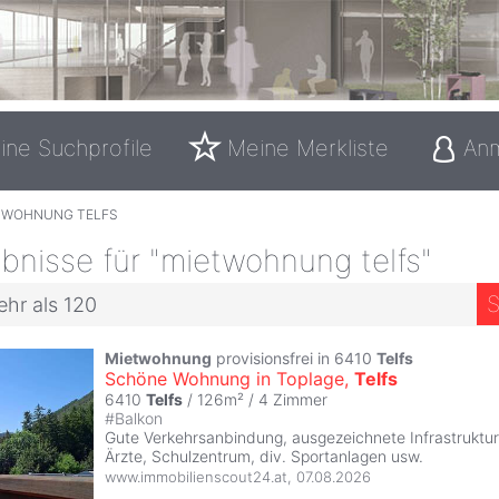
ine Suchprofile
Meine Merkliste
An
TWOHNUNG TELFS
bnisse für "mietwohnung telfs"
S
ehr als 120
Mietwohnung
provisionsfrei in 6410
Telfs
Schöne Wohnung in Toplage,
Telfs
6410
Telfs
/ 126m² /
4 Zimmer
#
Balkon
Gute Verkehrsanbindung, ausgezeichnete Infrastruktur
Ärzte, Schulzentrum, div. Sportanlagen usw.
www.immobilienscout24.at
,
07.08.2026