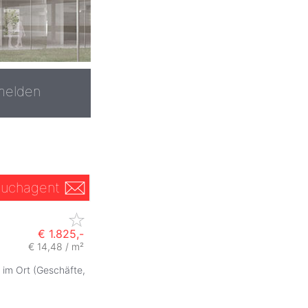
melden
uchagent
€ 1.825,-
€ 14,48 / m²
 im Ort (Geschäfte,