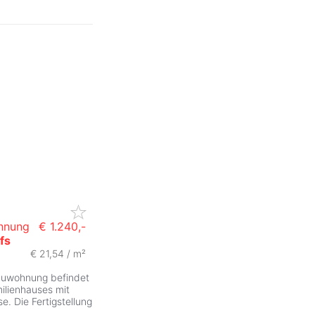
hnung
€ 1.240,-
fs
€ 21,54 / m²
auwohnung befindet
ilienhauses mit
e. Die Fertigstellung