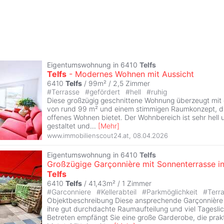
Eigentumswohnung in 6410
Telfs
Telfs
- Modernes Wohnen mit Aussicht
6410
Telfs
/ 99m² /
2,5 Zimmer
#
Terrasse
#
gefördert
#
hell
#
ruhig
Diese großzügig geschnittene Wohnung überzeugt mit 
von rund 99 m² und einem stimmigen Raumkonzept, da
offenes Wohnen bietet. Der Wohnbereich ist sehr hell 
gestaltet und
...
[
Mehr
]
www.immobilienscout24.at
,
08.04.2026
Eigentumswohnung in 6410
Telfs
Großzügige Garçonnière mit Sonnenterrasse i
Telfs
6410
Telfs
/ 41,43m² /
1 Zimmer
#
Garconniere
#
Kellerabteil
#
Parkmöglichkeit
#
Terr
Objektbeschreibung Diese ansprechende Garçonnière
ihre gut durchdachte Raumaufteilung und viel Tagesli
Betreten empfängt Sie eine große Garderobe, die pra