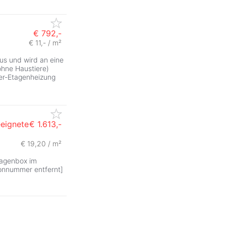
€ 792,-
€ 11,- / m²
us und wird an eine
ohne Haustiere)
ser-Etagenheizung
eeignete
€ 1.613,-
€ 19,20 / m²
ragenbox im
fonnummer entfernt]