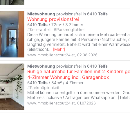
Mietwohnung
provisionsfrei in 6410
Telfs
Wohnung provisionsfrei
6410
Telfs
/ 72m² /
3 Zimmer
#
Kellerabteil
#
Parkmöglichkeit
Diese Wohnung befindet sich in einem Mehrparteienha
ruhige, jüngere Familie mit 3 Personen (Nichtraucher, 
langfristig vermietet. Beheizt wird mit einer Warmwas
(elektrisch)
...
[
Mehr
]
www.immobilienscout24.at
,
02.08.2026
Mietwohnung
provisionsfrei in 6410
Telfs
Ruhige naturnahe für Familien mit 2 Kindern g
4-Zimmer Wohnung incl. Garagenbox
6410
Telfs
/ 84m² /
4 Zimmer
#
Parkmöglichkeit
Möbel können unentgeltlich übernommen werden. Ga
Mietpreis inclusive ! Anfragen per Whatsapp an: [Tele
www.immobilienscout24.at
,
01.07.2026