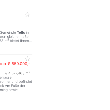
en Gemeinde
Telfs
in
toren gleichermaßen.
53 m² bietet Ihnen
...
von
€ 650.000,-
€ 4.577,46 / m²
errasse
nwohner und befindet
ruck Am Fuße der
ming sowie