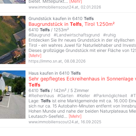
bietet. Mittelpunkt
...
[
Mehr
]
www.immobilienscout24.at
,
02.01.2026
Grundstück kaufen in 6410
Telfs
Baugrundstück in
Telfs
, Tirol 1.250m²
6410
Telfs
/ 1253m²
#
Baugrund
#
Landwirtschaftsgrund
#
ruhig
Entdecken Sie Ihr neues Grundstück in der idyllisch
Tirol - ein wahres Juwel für Naturliebhaber und Inves
Dieses großzügige Grundstück mit einer Fläche von 12
[
Mehr
]
https://immo.sn.at
,
08.08.2026
Haus kaufen in 6410
Telfs
Sehr gepflegtes Eckreihenhaus in Sonnenlage 
Telfs
6410
Telfs
/ 142m² /
5 Zimmer
#
Reihenhaus
#
Garten
#
Keller
#
Parkmöglichkeit
#
T
Lage:
Telfs
ist eine Marktgemeinde mit ca. 16.000 Ei
sich nur ca. 15 Autobahn-Minuten entfernt von Innsb
Hohen Munde und nahe der beiden Naturplateaus Mie
Leutasch-Seefeld
...
[
Mehr
]
www.immobilienscout24.at
,
16.09.2025