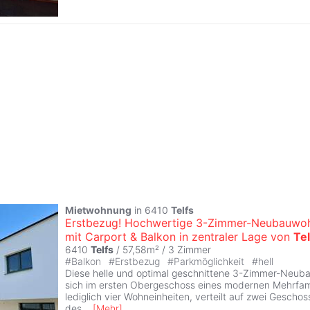
Mietwohnung
in 6410
Telfs
Erstbezug! Hochwertige 3-Zimmer-Neubauwo
mit Carport & Balkon in zentraler Lage von
Tel
6410
Telfs
/ 57,58m² /
3 Zimmer
#
Balkon
#
Erstbezug
#
Parkmöglichkeit
#
hell
Diese helle und optimal geschnittene 3-Zimmer-Neub
sich im ersten Obergeschoss eines modernen Mehrfam
lediglich vier Wohneinheiten, verteilt auf zwei Geschoss
des
...
[
Mehr
]