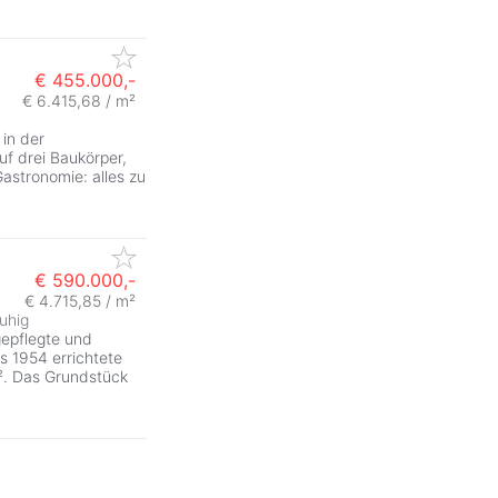
€ 455.000,-
€ 6.415,68 / m²
 in der
f drei Baukörper,
Gastronomie: alles zu
€ 590.000,-
€ 4.715,85 / m²
ruhig
gepflegte und
as 1954 errichtete
². Das Grundstück