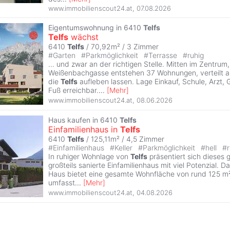
www.immobilienscout24.at
,
07.08.2026
Eigentumswohnung in 6410
Telfs
Telfs
wächst
6410
Telfs
/ 70,92m² /
3 Zimmer
#
Garten
#
Parkmöglichkeit
#
Terrasse
#
ruhig
... und zwar an der richtigen Stelle. Mitten im Zentrum,
Weißenbachgasse entstehen 37 Wohnungen, verteilt au
die
Telfs
aufleben lassen. Lage Einkauf, Schule, Arzt, 
Fuß erreichbar.
...
[
Mehr
]
www.immobilienscout24.at
,
08.06.2026
Haus kaufen in 6410
Telfs
Einfamilienhaus in
Telfs
6410
Telfs
/ 125,11m² /
4,5 Zimmer
#
Einfamilienhaus
#
Keller
#
Parkmöglichkeit
#
hell
#
In ruhiger Wohnlage von
Telfs
präsentiert sich dieses 
großteils sanierte Einfamilienhaus mit viel Potenzial. D
Haus bietet eine gesamte Wohnfläche von rund 125 m
umfasst
...
[
Mehr
]
www.immobilienscout24.at
,
04.08.2026