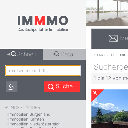
Me
Schnell
Detail
STARTSEITE
›
MIE
Sucherge
1 bis 12 von m
BUNDESLÄNDER
Immobilien Burgenland
Immobilien Kärnten
Immobilien Niederösterreich