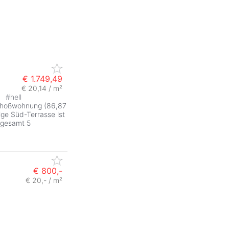
€ 1.749,49
€ 20,14 / m²
e
#
hell
choßwohnung (86,87
ge Süd-Terrasse ist
sgesamt 5
€ 800,-
€ 20,- / m²