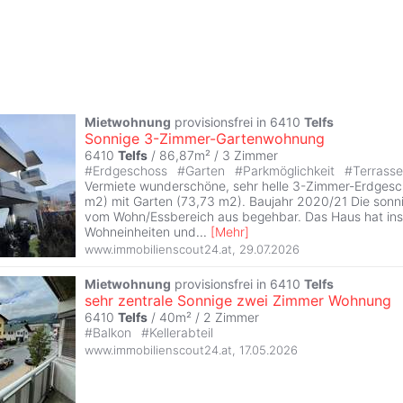
Mietwohnung
provisionsfrei in 6410
Telfs
Sonnige 3-Zimmer-Gartenwohnung
6410
Telfs
/ 86,87m² /
3 Zimmer
#
Erdgeschoss
#
Garten
#
Parkmöglichkeit
#
Terrass
Vermiete wunderschöne, sehr helle 3-Zimmer-Erdges
m2) mit Garten (73,73 m2). Baujahr 2020/21 Die sonni
vom Wohn/Essbereich aus begehbar. Das Haus hat in
Wohneinheiten und
...
[
Mehr
]
www.immobilienscout24.at
,
29.07.2026
Mietwohnung
provisionsfrei in 6410
Telfs
sehr zentrale Sonnige zwei Zimmer Wohnung
6410
Telfs
/ 40m² /
2 Zimmer
#
Balkon
#
Kellerabteil
www.immobilienscout24.at
,
17.05.2026