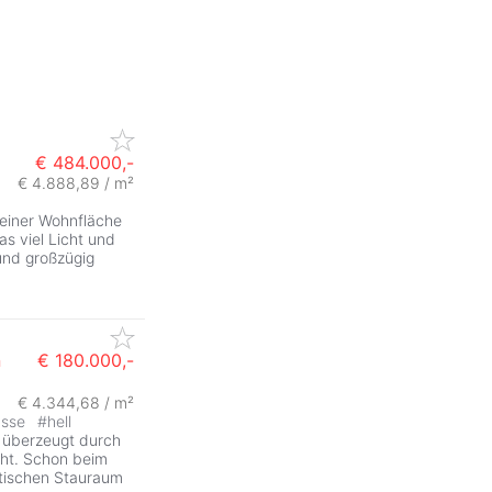
€ 484.000,-
€ 4.888,89 / m²
einer Wohnfläche
s viel Licht und
und großzügig
n
€ 180.000,-
€ 4.344,68 / m²
asse
#
hell
 überzeugt durch
cht. Schon beim
ktischen Stauraum