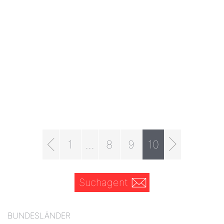
1
...
8
9
10
Suchagent
BUNDESLÄNDER