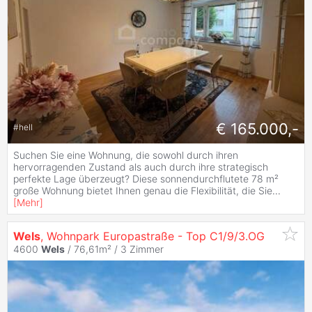
€ 165.000,-
#
hell
Suchen Sie eine Wohnung, die sowohl durch ihren
hervorragenden Zustand als auch durch ihre strategisch
perfekte Lage überzeugt? Diese sonnendurchflutete 78 m²
große Wohnung bietet Ihnen genau die Flexibilität, die Sie
...
[
Mehr
]
Wels
, Wohnpark Europastraße - Top C1/9/3.OG
4600
Wels
/ 76,61m² /
3 Zimmer