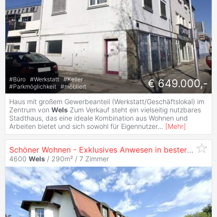
#
Büro
#
Werkstatt
#
Keller
€ 649.000,-
#
Parkmöglichkeit
#
möbliert
Haus mit großem Gewerbeanteil (Werkstatt/Geschäftslokal) im
Zentrum von
Wels
Zum Verkauf steht ein vielseitig nutzbares
Stadthaus, das eine ideale Kombination aus Wohnen und
Arbeiten bietet und sich sowohl für Eigennutzer
...
[
Mehr
]
Schöner Wohnen - Exklusives Anwesen in bester Lage von
4600
Wels
/ 290m² /
7 Zimmer