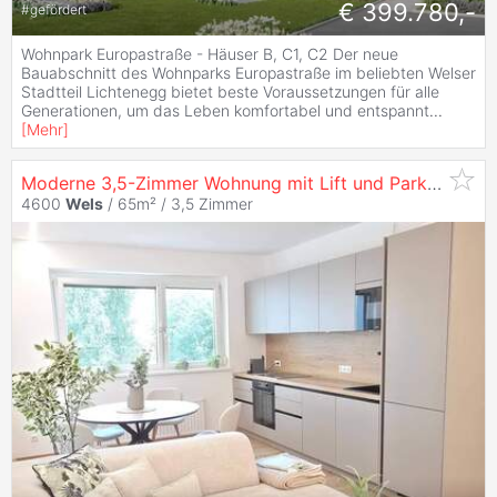
€ 399.780,-
#
gefördert
Wohnpark Europastraße - Häuser B, C1, C2 Der neue
Bauabschnitt des Wohnparks Europastraße im beliebten Welser
Stadtteil Lichtenegg bietet beste Voraussetzungen für alle
Generationen, um das Leben komfortabel und entspannt
...
[
Mehr
]
Moderne 3,5-Zimmer Wohnung mit Lift und Parkett in
W
4600
Wels
/ 65m² /
3,5 Zimmer