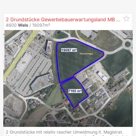
2 Grundstücke Gewerbebauerwartungsland MB und B am Westring
4600
Wels
/ 19097m²
2 Grundstücke mit relativ rascher Umwidmung lt. Magistrat.