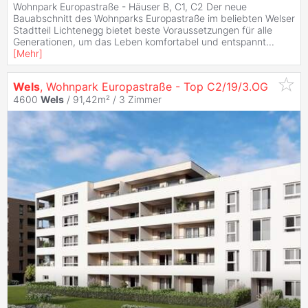
Wohnpark Europastraße - Häuser B, C1, C2 Der neue
Bauabschnitt des Wohnparks Europastraße im beliebten Welser
Stadtteil Lichtenegg bietet beste Voraussetzungen für alle
Generationen, um das Leben komfortabel und entspannt
...
[
Mehr
]
Wels
, Wohnpark Europastraße - Top C2/19/3.OG
4600
Wels
/ 91,42m² /
3 Zimmer