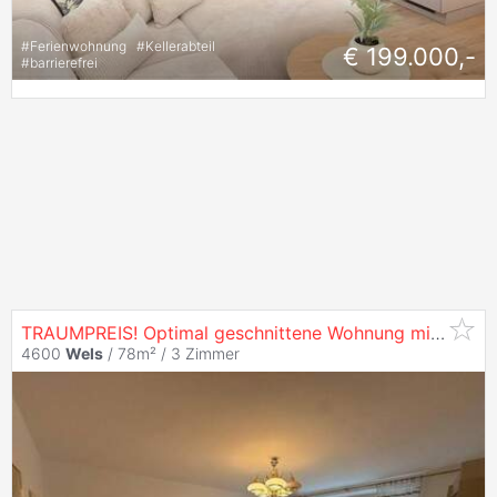
#
Ferienwohnung
#
Kellerabteil
€ 199.000,-
#
barrierefrei
TRAUMPREIS! Optimal geschnittene Wohnung mit bester Anbindung nahe Hbf
4600
Wels
/ 78m² /
3 Zimmer