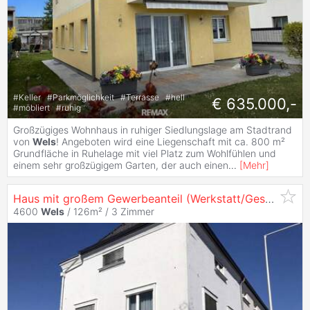
#
Keller
#
Parkmöglichkeit
#
Terrasse
#
hell
€ 635.000,-
#
möbliert
#
ruhig
Großzügiges Wohnhaus in ruhiger Siedlungslage am Stadtrand
von
Wels
! Angeboten wird eine Liegenschaft mit ca. 800 m²
Grundfläche in Ruhelage mit viel Platz zum Wohlfühlen und
einem sehr großzügigem Garten, der auch einen
...
[
Mehr
]
Haus mit großem Gewerbeanteil (Werkstatt/Geschäftslokal) im Zentrum von
4600
Wels
/ 126m² /
3 Zimmer