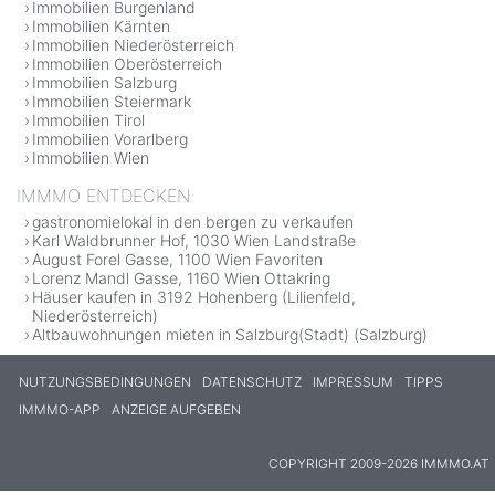
Immobilien Burgenland
Immobilien Kärnten
Immobilien Niederösterreich
Immobilien Oberösterreich
Immobilien Salzburg
Immobilien Steiermark
Immobilien Tirol
Immobilien Vorarlberg
Immobilien Wien
IMMMO ENTDECKEN
gastronomielokal in den bergen zu verkaufen
Karl Waldbrunner Hof, 1030 Wien Landstraße
August Forel Gasse, 1100 Wien Favoriten
Lorenz Mandl Gasse, 1160 Wien Ottakring
Häuser kaufen in 3192 Hohenberg (Lilienfeld,
Niederösterreich)
Altbauwohnungen mieten in Salzburg(Stadt) (Salzburg)
NUTZUNGSBEDINGUNGEN
DATENSCHUTZ
IMPRESSUM
TIPPS
IMMMO-APP
ANZEIGE AUFGEBEN
COPYRIGHT 2009-2026 IMMMO.AT