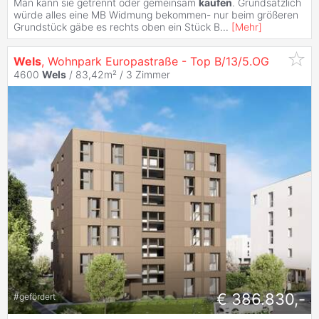
Man kann sie getrennt oder gemeinsam
kaufen
. Grundsätzlich
würde alles eine MB Widmung bekommen- nur beim größeren
Grundstück gäbe es rechts oben ein Stück B
...
[
Mehr
]
Wels
, Wohnpark Europastraße - Top B/13/5.OG
4600
Wels
/ 83,42m² /
3 Zimmer
€ 386.830,-
#
gefördert