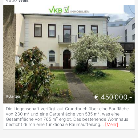
4600
Wels
€ 450.000,-
#
Garten
Die Liegenschaft verfügt laut Grundbuch über eine Baufläche
von 230 m² und eine Gartenfläche von 535 m², was eine
Gesamtfläche von 765 m² ergibt. Das bestehende Wohnhaus
besticht durch eine funktionale Raumaufteilung
...
[
Mehr
]