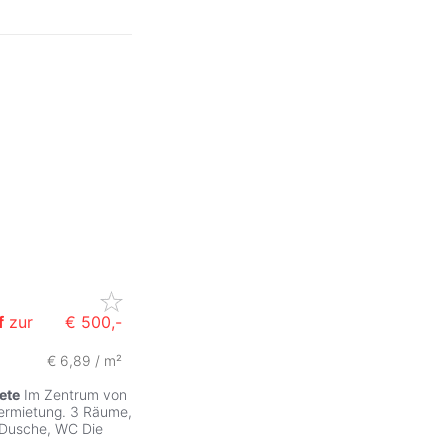
f
zur
€ 500,-
€ 6,89 / m²
ete
Im Zentrum von
Vermietung. 3 Räume,
 Dusche, WC Die