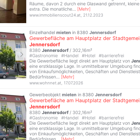
Räume, davon 2 durch eine Glaswand getrennt, klein
extra. Die monatliche
...
[
Mehr
]
www.immobilienscout24.at
,
21.12.2023
Einzelhandel
mieten
in 8380
Jennersdorf
Gewerbefläche am Hauptplatz der Stadtgeme
Jennersdorf
8380
Jennersdorf
/ 302,16m²
#
Gastronomie
#
Handel
#
Hotel
#
barrierefrei
Die Gewerbefläche liegt direkt am Hauptplatz von
Jen
eine erstklassige Lage. In unmittelbarer Umgebung find
von Einkaufsmöglichkeiten, Geschäften und Dienstleis
Bedürfnissen
...
[
Mehr
]
www.wohnnet.at
,
17.07.2026
Gewerbeobjekt
mieten
in 8380
Jennersdorf
Gewerbefläche am Hauptplatz der Stadtgeme
Jennersdorf
8380
Jennersdorf
/ 302,16m²
#
Gastronomie
#
Handel
#
Hotel
#
barrierefrei
Die Gewerbefläche liegt direkt am Hauptplatz von
Jen
eine erstklassige Lage. In unmittelbarer Umgebung find
von Einkaufsmöglichkeiten, Geschäften und Dienstleis
Bedürfnissen
...
[
Mehr
]