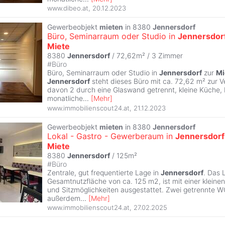
www.dibeo.at
,
20.12.2023
Gewerbeobjekt
mieten
in 8380
Jennersdorf
Büro, Seminarraum oder Studio in
Jennersdor
Miete
8380
Jennersdorf
/ 72,62m² /
3 Zimmer
#
Büro
Büro, Seminarraum oder Studio in
Jennersdorf
zur
Mi
Jennersdorf
steht dieses Büro mit ca. 72,62 m² zur 
davon 2 durch eine Glaswand getrennt, kleine Küche,
monatliche
...
[
Mehr
]
www.immobilienscout24.at
,
21.12.2023
Gewerbeobjekt
mieten
in 8380
Jennersdorf
Lokal - Gastro - Gewerberaum in
Jennersdorf
Miete
8380
Jennersdorf
/ 125m²
#
Büro
Zentrale, gut frequentierte Lage in
Jennersdorf
. Das 
Gesamtnutzfläche von ca. 125 m2, ist mit einer kleine
und Sitzmöglichkeiten ausgestattet. Zwei getrennte 
außerdem
...
[
Mehr
]
www.immobilienscout24.at
,
27.02.2025