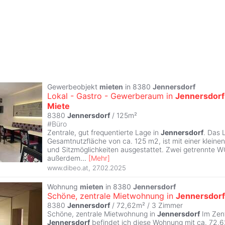
Gewerbeobjekt
mieten
in 8380
Jennersdorf
Lokal - Gastro - Gewerberaum in
Jennersdorf
Miete
8380
Jennersdorf
/ 125m²
#
Büro
Zentrale, gut frequentierte Lage in
Jennersdorf
. Das 
Gesamtnutzfläche von ca. 125 m2, ist mit einer kleine
und Sitzmöglichkeiten ausgestattet. Zwei getrennte 
außerdem
...
[
Mehr
]
www.dibeo.at
,
27.02.2025
Wohnung
mieten
in 8380
Jennersdorf
Schöne, zentrale Mietwohnung in
Jennersdorf
8380
Jennersdorf
/ 72,62m² /
3 Zimmer
Schöne, zentrale Mietwohnung in
Jennersdorf
Im Zen
Jennersdorf
befindet ich diese Wohnung mit ca. 72,62