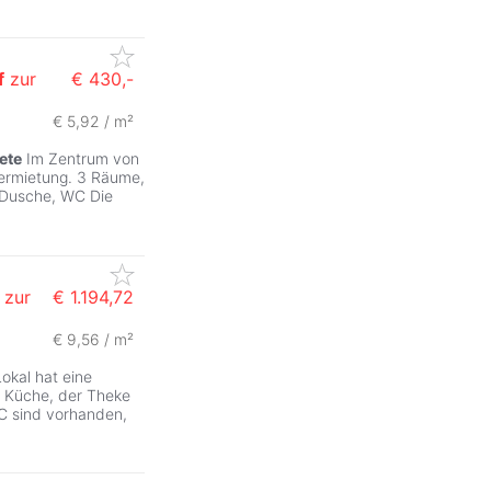
f
zur
€ 430,-
€ 5,92 / m²
ete
Im Zentrum von
Vermietung. 3 Räume,
 Dusche, WC Die
zur
€ 1.194,72
€ 9,56 / m²
Lokal hat eine
n Küche, der Theke
WC sind vorhanden,