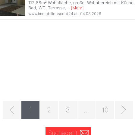
112,88m² Wohnfläche, großer Wohnbereich mit Küche,
Bad, WC, Terrasse,
...
[
Mehr
]
www.immobilienscout24.at
,
04.08.2026
1
2
3
...
10
Suchagent