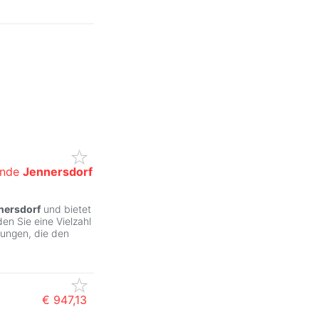
inde
Jennersdorf
ZurÃ
nersdorf
und bietet
en Sie eine Vielzahl
tungen, die den
€ 947,13