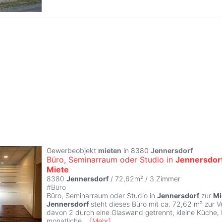
Gewerbeobjekt
mieten
in 8380
Jennersdorf
Büro, Seminarraum oder Studio in
Jennersdor
Miete
8380
Jennersdorf
/ 72,62m² /
3 Zimmer
#
Büro
Büro, Seminarraum oder Studio in
Jennersdorf
zur
Mi
Jennersdorf
steht dieses Büro mit ca. 72,62 m² zur 
davon 2 durch eine Glaswand getrennt, kleine Küche,
monatliche
...
[
Mehr
]