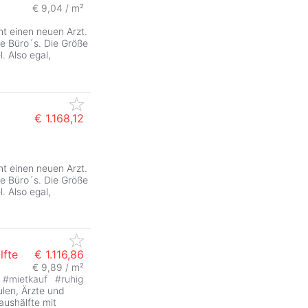
€ 9,04 / m²
ht einen neuen Arzt.
e Büro´s. Die Größe
. Also egal,
€ 1.168,12
ht einen neuen Arzt.
e Büro´s. Die Größe
. Also egal,
lfte
€ 1.116,86
€ 9,89 / m²
#
mietkauf
#
ruhig
len, Ärzte und
aushälfte mit