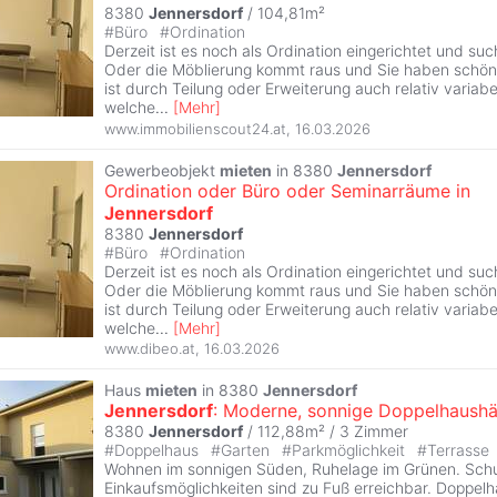
8380
Jennersdorf
/ 104,81m²
#
Büro
#
Ordination
Derzeit ist es noch als Ordination eingerichtet und suc
Oder die Möblierung kommt raus und Sie haben schön
ist durch Teilung oder Erweiterung auch relativ variabel
welche
...
[
Mehr
]
www.immobilienscout24.at
,
16.03.2026
Gewerbeobjekt
mieten
in 8380
Jennersdorf
Ordination oder Büro oder Seminarräume in
Jennersdorf
8380
Jennersdorf
#
Büro
#
Ordination
Derzeit ist es noch als Ordination eingerichtet und suc
Oder die Möblierung kommt raus und Sie haben schön
ist durch Teilung oder Erweiterung auch relativ variabel
welche
...
[
Mehr
]
www.dibeo.at
,
16.03.2026
Haus
mieten
in 8380
Jennersdorf
Jennersdorf
: Moderne, sonnige Doppelhaushä
8380
Jennersdorf
/ 112,88m² /
3 Zimmer
#
Doppelhaus
#
Garten
#
Parkmöglichkeit
#
Terrasse
Wohnen im sonnigen Süden, Ruhelage im Grünen. Schu
Einkaufsmöglichkeiten sind zu Fuß erreichbar. Doppelh