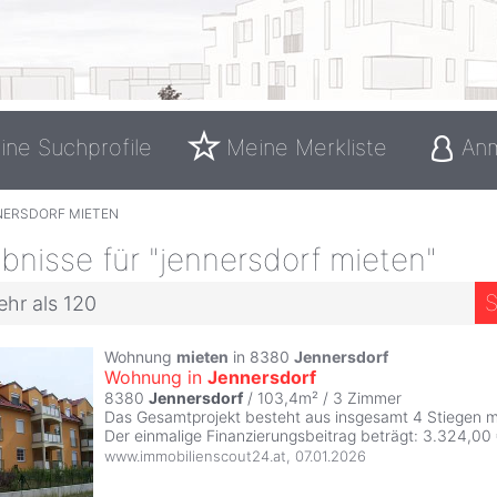
ine Suchprofile
Meine Merkliste
An
NERSDORF MIETEN
nisse für "jennersdorf mieten"
S
ehr als 120
Wohnung
mieten
in 8380
Jennersdorf
Wohnung in
Jennersdorf
8380
Jennersdorf
/ 103,4m² /
3 Zimmer
Das Gesamtprojekt besteht aus insgesamt 4 Stiegen 
Der einmalige Finanzierungsbeitrag beträgt: 3.324,00
www.immobilienscout24.at
,
07.01.2026