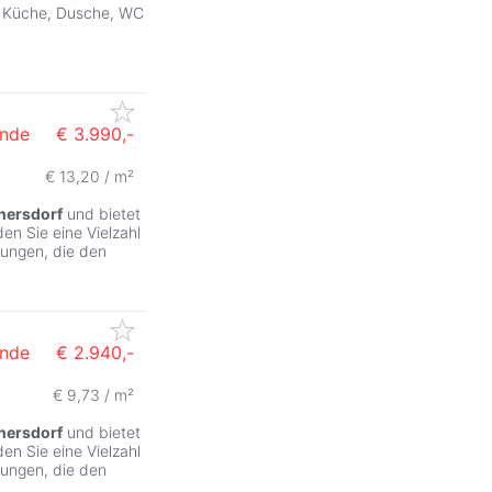
e Küche, Dusche, WC
inde
€ 3.990,-
€ 13,20 / m²
ZurÃ
nersdorf
und bietet
en Sie eine Vielzahl
tungen, die den
inde
€ 2.940,-
€ 9,73 / m²
nersdorf
und bietet
en Sie eine Vielzahl
tungen, die den