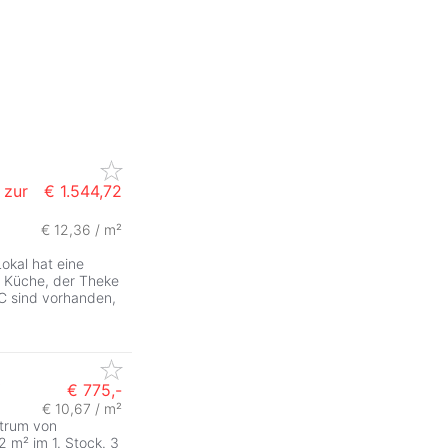
zur
€ 1.544,72
€ 12,36 / m²
Lokal hat eine
n Küche, der Theke
WC sind vorhanden,
€ 775,-
€ 10,67 / m²
trum von
 m² im 1. Stock. 3