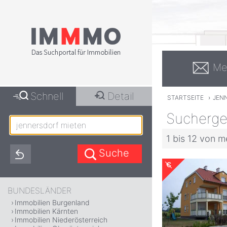
Me
Schnell
Detail
STARTSEITE
›
JEN
Suchergeb
1 bis 12 von m
BUNDESLÄNDER
Immobilien Burgenland
Immobilien Kärnten
Immobilien Niederösterreich