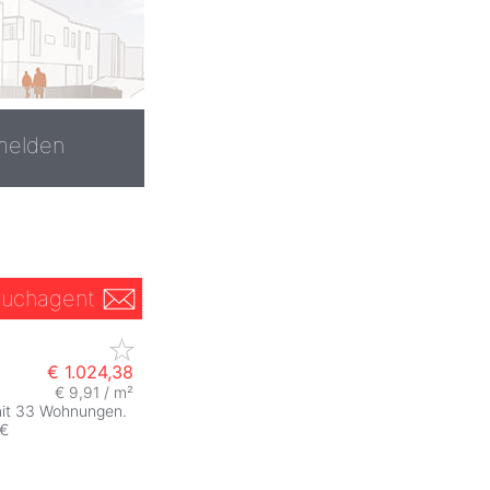
melden
uchagent
€ 1.024,38
€ 9,91 / m²
mit 33 Wohnungen.
 €