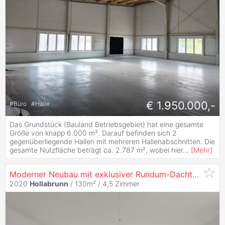
€ 1.950.000,-
#
Büro
#
Halle
Das Grundstück (Bauland Betriebsgebiet) hat eine gesamte
Größe von knapp 6.000 m². Darauf befinden sich 2
gegenüberliegende Hallen mit mehreren Hallenabschnitten. Die
gesamte Nutzfläche beträgt ca. 2.787 m², wobei hier
...
[
Mehr
]
Moderner Neubau mit exklusiver Rundum-Dachterrasse- Einfamilienhaus mit Gestaltungsspielraum in zentraler Lage von
2020
Hollabrunn
/ 130m² /
4,5 Zimmer