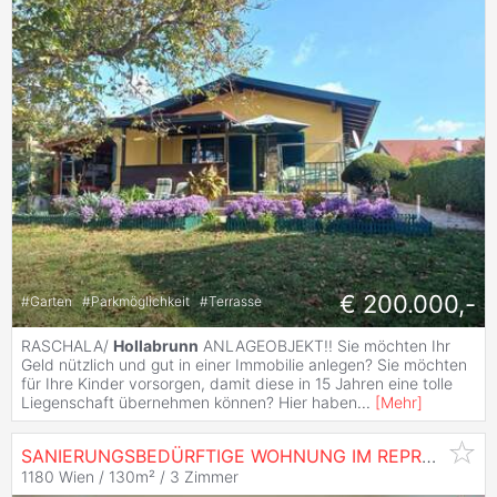
€ 200.000,-
#
Garten
#
Parkmöglichkeit
#
Terrasse
RASCHALA/
Hollabrunn
ANLAGEOBJEKT!! Sie möchten Ihr
Geld nützlich und gut in einer Immobilie anlegen? Sie möchten
für Ihre Kinder vorsorgen, damit diese in 15 Jahren eine tolle
Liegenschaft übernehmen können? Hier haben
...
[
Mehr
]
SANIERUNGSBEDÜRFTIGE WOHNUNG IM REPRÄSENTATIVEN
1180 Wien / 130m² /
3 Zimmer