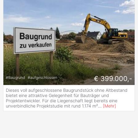
€ 399.000,-
#
Baugrund
#
aufgeschlossen
Dieses voll aufgeschlossene Baugrundstück ohne Altbestand
bietet eine attraktive Gelegenheit für Bauträger und
Projektentwickler. Für die Liegenschaft liegt bereits eine
unverbindliche Projektstudie mit rund 1.174 m²
...
[
Mehr
]