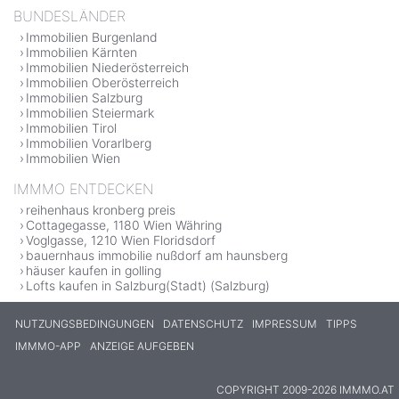
BUNDESLÄNDER
Immobilien Burgenland
Immobilien Kärnten
Immobilien Niederösterreich
Immobilien Oberösterreich
Immobilien Salzburg
Immobilien Steiermark
Immobilien Tirol
Immobilien Vorarlberg
Immobilien Wien
IMMMO ENTDECKEN
reihenhaus kronberg preis
Cottagegasse, 1180 Wien Währing
Voglgasse, 1210 Wien Floridsdorf
bauernhaus immobilie nußdorf am haunsberg
häuser kaufen in golling
Lofts kaufen in Salzburg(Stadt) (Salzburg)
NUTZUNGSBEDINGUNGEN
DATENSCHUTZ
IMPRESSUM
TIPPS
IMMMO-APP
ANZEIGE AUFGEBEN
COPYRIGHT 2009-2026 IMMMO.AT