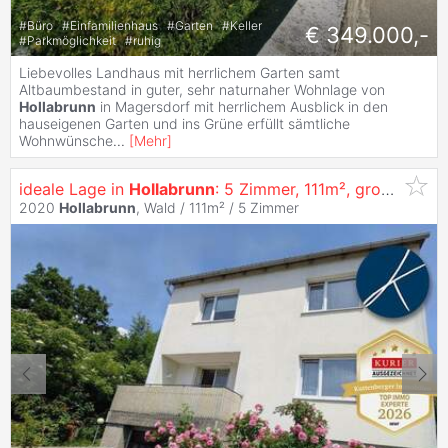
#
Büro
#
Einfamilienhaus
#
Garten
#
Keller
€ 349.000,-
#
Parkmöglichkeit
#
ruhig
Liebevolles Landhaus mit herrlichem Garten samt
Altbaumbestand in guter, sehr naturnaher Wohnlage von
Hollabrunn
in Magersdorf mit herrlichem Ausblick in den
hauseigenen Garten und ins Grüne erfüllt sämtliche
Wohnwünsche
...
[
Mehr
]
ideale Lage in
Hollabrunn
: 5 Zimmer, 111m², großer Garten, Balkon, Terrasse und Garage
2020
Hollabrunn
, Wald / 111m² /
5 Zimmer