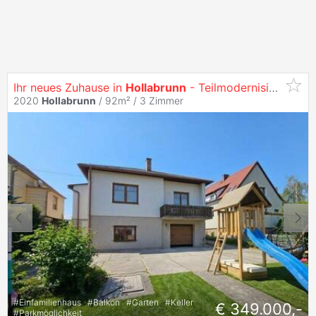
Ihr neues Zuhause in
Hollabrunn
- Teilmodernisierter Bungalow mit Keller, Garage und sonnigem Garten in beliebter Gartenstadtlage
2020
Hollabrunn
/ 92m² /
3 Zimmer
#
Einfamilienhaus
#
Balkon
#
Garten
#
Keller
€ 349.000,-
#
Parkmöglichkeit