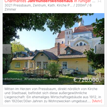
Charmantes
Jahrhundertwendehaus
in ruhiger Zentrumslage
3021 Pressbaum, Zentrum, Kath. Kirche P... / 200m² /
6
Zimmer
€ 720.000,-
#
Reihenhaus
#
Parkmöglichkeit
#
ruhig
Mitten im Herzen von Pressbaum, direkt nördlich von Kirche
und Stadtsaal, befindet sich diese außergewöhnliche
Liegenschaft: Ein ehemaliges Wirtschaftsgebäude aus 1912, in
den 1920er/30er-Jahren zu Wohnzwecken umgebaut.
...
[
Mehr
]