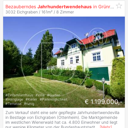
Bezauberndes
Jahrhundertwendehaus
in Grünruhelage!
3032 Eichgraben / 161m² /
8 Zimmer
#
Einfamilienhaus
#
Villa
#
Garten
#
Hanglage
#
Keller
#
Parkmöglichkeit
€ 1.199.000,-
#
Terrasse
#
ruhig
Zum Verkauf steht eine sehr gepflegte Jahrhundertwendevilla
in Bestlage von Eichgraben (Ottenheim). Die Marktgemeinde
im westlichen Wienerwald hat ca. 4.800 Einwohner und liegt
nur wenige Kilometer von der Bundeshauptstadt
...
[
Mehr
]