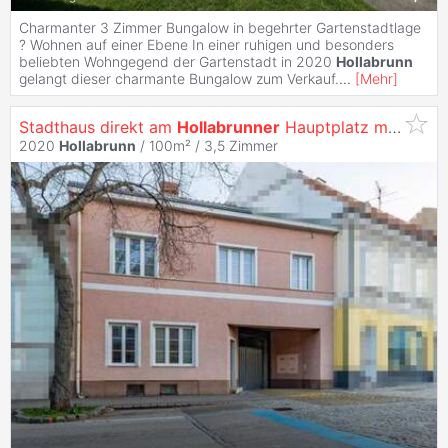
Charmanter 3 Zimmer Bungalow in begehrter Gartenstadtlage
? Wohnen auf einer Ebene In einer ruhigen und besonders
beliebten Wohngegend der Gartenstadt in 2020
Hollabrunn
gelangt dieser charmante Bungalow zum Verkauf.
...
[
Mehr
]
Stadthaus direkt am
Hollabrunner
Hauptplatz mit 2 Garagen - ideal zum Wohnen & für gewerbliche Nutzungen!
2020
Hollabrunn
/ 100m² /
3,5 Zimmer