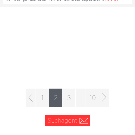
1
2
3
...
10
Suchagent