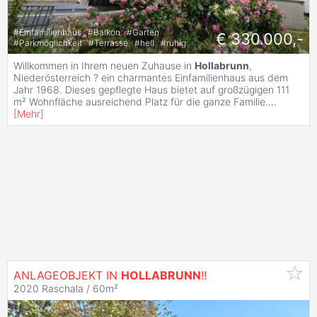
#
Einfamilienhaus
#
Balkon
#
Garten
€ 330.000,-
#
Parkmöglichkeit
#
Terrasse
#
hell
#
ruhig
Willkommen in Ihrem neuen Zuhause in
Hollabrunn
,
Niederösterreich ? ein charmantes Einfamilienhaus aus dem
Jahr 1968. Dieses gepflegte Haus bietet auf großzügigen 111
m² Wohnfläche ausreichend Platz für die ganze Familie.
...
[
Mehr
]
ANLAGEOBJEKT IN
HOLLABRUNN
!!
2020 Raschala / 60m²