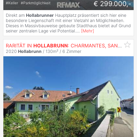
€ 299.000,-
#
Keller
#
Parkmöglichkeit
Direkt am
Hollabrunner
Hauptplatz präsentiert sich hier eine
besondere Liegenschaft mit einer Vielzahl an Möglichkeiten.
Dieses in Massivbauweise gebaute Stadthaus bietet auf Grund
seiner zentralen Lage viel Potential.
...
[
Mehr
]
RARITÄT IN
HOLLABRUNN
: CHARMANTES, SANIERUNGSBEDÜRTIGES LANDHAUS MIT BAULANDRESERVE IN SEHR GUTER WOHNLAGE MIT HERRLICHEM GARTEN SAMT ALTBAUMBESTAND
2020
Hollabrunn
/ 130m² /
6 Zimmer