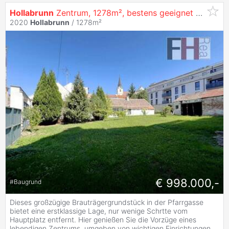
Hollabrunn
Zentrum, 1278m², bestens geeignet für großvolumigen Wohnbau, perfekte Widmung!
2020
Hollabrunn
/ 1278m²
€ 998.000,-
#
Baugrund
Dieses großzügige Brauträgergrundstück in der Pfarrgasse
bietet eine erstklassige Lage, nur wenige Schrtte vom
Hauptplatz entfernt. Hier genießen Sie die Vorzüge eines
lebendigen Zentrums, umgeben von wichtigen Einrichtungen
...