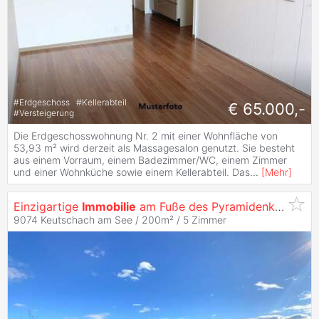
#
Erdgeschoss
#
Kellerabteil
€ 65.000,-
#
Versteigerung
Die Erdgeschosswohnung Nr. 2 mit einer Wohnfläche von
53,93 m² wird derzeit als Massagesalon genutzt. Sie besteht
aus einem Vorraum, einem Badezimmer/WC, einem Zimmer
und einer Wohnküche sowie einem Kellerabteil. Das
...
[
Mehr
]
Einzigartige
Immobilie
am Fuße des Pyramidenkogels
9074 Keutschach am See / 200m² /
5 Zimmer