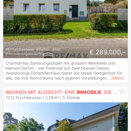
#
Einfamilienhaus
#
Garten
#
hell
€ 289.000,-
#
renovierungsbedürftig
Charmantes Sanierungsobjekt mit grossem Weinkeller und
kleinem Garten - viel Potenzial auf zwei Ebenen Dieses
zweistöckige Einfamilienhaus bietet die ideale Gelegenheit für
alle, die ihre Wohnträume nach eigenen Vorstellungen
...
[
Mehr
]
WOHNEN MIT AUSSICHT- EINE
IMMOBILIE
, DIE BEGEISTERT!
7212 Forchtenstein / 228m² /
5 Zimmer