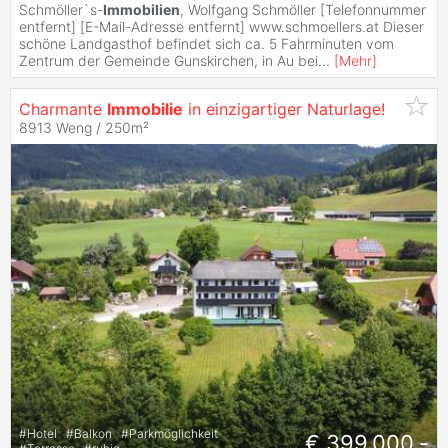
Schmöller`s-
Immobilien
, Wolfgang Schmöller [Telefonnummer
entfernt] [E-Mail-Adresse entfernt] www.schmoellers.at Dieser
schöne Landgasthof befindet sich ca. 5 Fahrminuten vom
Zentrum der Gemeinde Gunskirchen, in Au bei
...
[
Mehr
]
Charmante
Immobilie
in einzigartiger Naturlage!
8913 Weng / 250m²
#
Hotel
#
Balkon
#
Parkmöglichkeit
€ 399.000,-