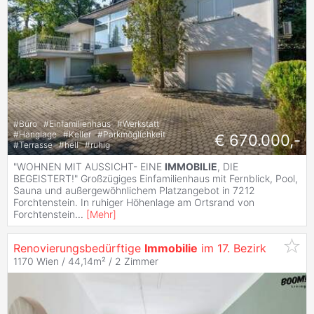
#
Büro
#
Einfamilienhaus
#
Werkstatt
#
Hanglage
#
Keller
#
Parkmöglichkeit
€ 670.000,-
#
Terrasse
#
hell
#
ruhig
"WOHNEN MIT AUSSICHT- EINE
IMMOBILIE
, DIE
BEGEISTERT!" Großzügiges Einfamilienhaus mit Fernblick, Pool,
Sauna und außergewöhnlichem Platzangebot in 7212
Forchtenstein. In ruhiger Höhenlage am Ortsrand von
Forchtenstein
...
[
Mehr
]
Renovierungsbedürftige
Immobilie
im 17. Bezirk
1170 Wien / 44,14m² /
2 Zimmer