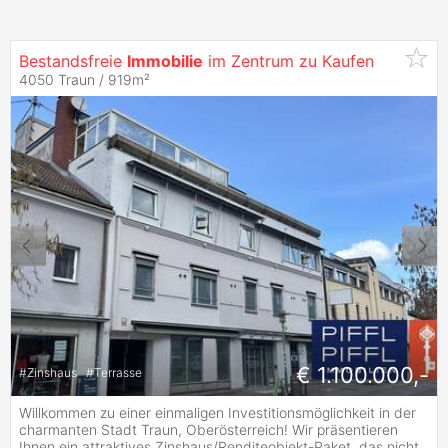
Bestandsfreie
Immobilie
im Zentrum zu Kaufen
4050 Traun / 919m²
€ 1.100.000,-
#
Zinshaus
#
Terrasse
Willkommen zu einer einmaligen Investitionsmöglichkeit in der
charmanten Stadt Traun, Oberösterreich! Wir präsentieren
Ihnen ein attraktives Zinshaus/Renditeobjekt-Paket, das nicht