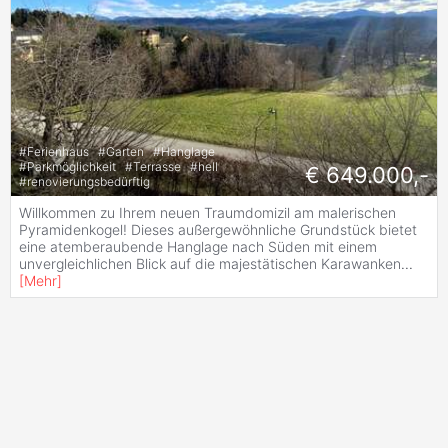
#
Ferienhaus
#
Garten
#
Hanglage
#
Parkmöglichkeit
#
Terrasse
#
hell
€ 649.000,-
#
renovierungsbedürftig
Willkommen zu Ihrem neuen Traumdomizil am malerischen
Pyramidenkogel! Dieses außergewöhnliche Grundstück bietet
eine atemberaubende Hanglage nach Süden mit einem
unvergleichlichen Blick auf die majestätischen Karawanken
...
[
Mehr
]