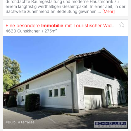
durchdachte Raumgestaltung und moderne Haustechnik zu
einem langfristig werthaltigen Gesamtpaket. In einer Zeit, in der
Sachwerte zunehmend an Bedeutung gewinnen,
...
[
Mehr
]
Eine besondere
Immobilie
mit Touristischer Widmung
4623 Gunskirchen / 275m²
#
Büro
#
Terrasse