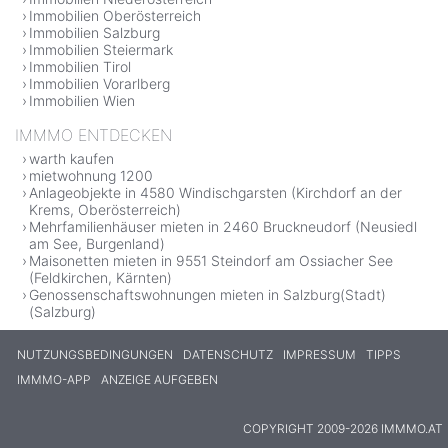
Immobilien Oberösterreich
Immobilien Salzburg
Immobilien Steiermark
Immobilien Tirol
Immobilien Vorarlberg
Immobilien Wien
IMMMO ENTDECKEN
warth kaufen
mietwohnung 1200
Anlageobjekte in 4580 Windischgarsten (Kirchdorf an der
Krems, Oberösterreich)
Mehrfamilienhäuser mieten in 2460 Bruckneudorf (Neusiedl
am See, Burgenland)
Maisonetten mieten in 9551 Steindorf am Ossiacher See
(Feldkirchen, Kärnten)
Genossenschaftswohnungen mieten in Salzburg(Stadt)
(Salzburg)
NUTZUNGSBEDINGUNGEN
DATENSCHUTZ
IMPRESSUM
TIPPS
IMMMO-APP
ANZEIGE AUFGEBEN
COPYRIGHT 2009-2026 IMMMO.AT