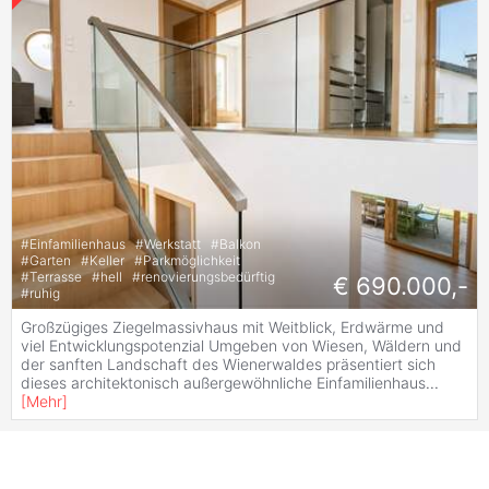
#
Einfamilienhaus
#
Werkstatt
#
Balkon
#
Garten
#
Keller
#
Parkmöglichkeit
#
Terrasse
#
hell
#
renovierungsbedürftig
€ 690.000,-
#
ruhig
Großzügiges Ziegelmassivhaus mit Weitblick, Erdwärme und
viel Entwicklungspotenzial Umgeben von Wiesen, Wäldern und
der sanften Landschaft des Wienerwaldes präsentiert sich
dieses architektonisch außergewöhnliche Einfamilienhaus
...
[
Mehr
]