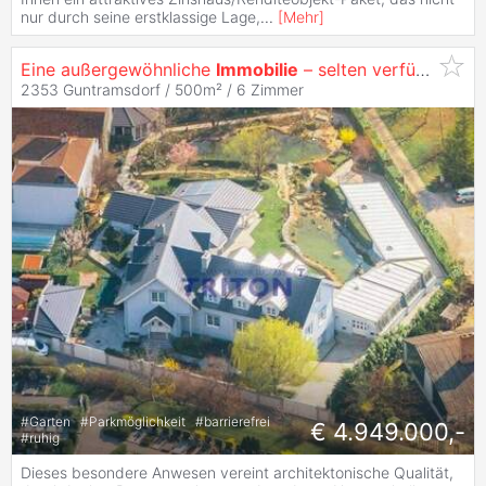
nur durch seine erstklassige Lage,
...
[
Mehr
]
Eine außergewöhnliche
Immobilie
– selten verfügbar.
2353 Guntramsdorf / 500m² /
6 Zimmer
#
Garten
#
Parkmöglichkeit
#
barrierefrei
€ 4.949.000,-
#
ruhig
Dieses besondere Anwesen vereint architektonische Qualität,