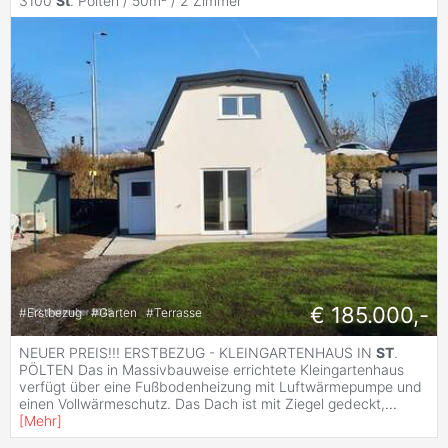
3100
St
. Pölten / 50m² /
2 Zimmer
€ 185.000,-
#
Erstbezug
#
Garten
#
Terrasse
NEUER PREIS!!! ERSTBEZUG - KLEINGARTENHAUS IN
ST
.
PÖLTEN Das in Massivbauweise errichtete Kleingartenhaus
verfügt über eine Fußbodenheizung mit Luftwärmepumpe und
einen Vollwärmeschutz. Das Dach ist mit Ziegel gedeckt,
...
[
Mehr
]