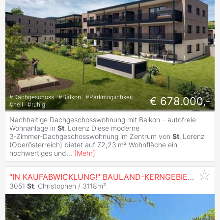
#
Dachgeschoss
#
Balkon
#
Parkmöglichkeit
€ 678.000,-
#
hell
#
ruhig
Nachhaltige Dachgeschosswohnung mit Balkon – autofreie
Wohnanlage in
St
. Lorenz Diese moderne
3‑Zimmer‑Dachgeschosswohnung im Zentrum von
St
. Lorenz
(Oberösterreich) bietet auf 72,23 m² Wohnfläche ein
hochwertiges und
...
[
Mehr
]
"IN KAUFABWICKLUNG!" BAULAND-KERNGEBIET MIT ALTBESTAND IN
3051
St
. Christophen / 3118m²