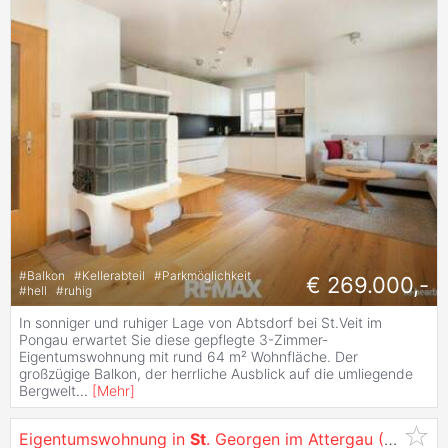
#
Balkon
#
Kellerabteil
#
Parkmöglichkeit
€ 269.000,-
#
hell
#
ruhig
In sonniger und ruhiger Lage von Abtsdorf bei St.Veit im
Pongau erwartet Sie diese gepflegte 3-Zimmer-
Eigentumswohnung mit rund 64 m² Wohnfläche. Der
großzügige Balkon, der herrliche Ausblick auf die umliegende
Bergwelt
...
[
Mehr
]
Eigentumswohnung in
St
. Georgen im Attergau (4880) 57m²