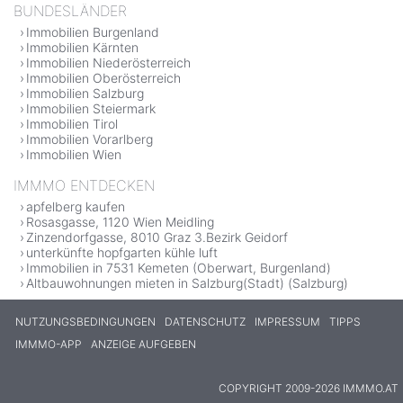
BUNDESLÄNDER
Immobilien Burgenland
Immobilien Kärnten
Immobilien Niederösterreich
Immobilien Oberösterreich
Immobilien Salzburg
Immobilien Steiermark
Immobilien Tirol
Immobilien Vorarlberg
Immobilien Wien
IMMMO ENTDECKEN
apfelberg kaufen
Rosasgasse, 1120 Wien Meidling
Zinzendorfgasse, 8010 Graz 3.Bezirk Geidorf
unterkünfte hopfgarten kühle luft
Immobilien in 7531 Kemeten (Oberwart, Burgenland)
Altbauwohnungen mieten in Salzburg(Stadt) (Salzburg)
NUTZUNGSBEDINGUNGEN
DATENSCHUTZ
IMPRESSUM
TIPPS
IMMMO-APP
ANZEIGE AUFGEBEN
COPYRIGHT 2009-2026 IMMMO.AT