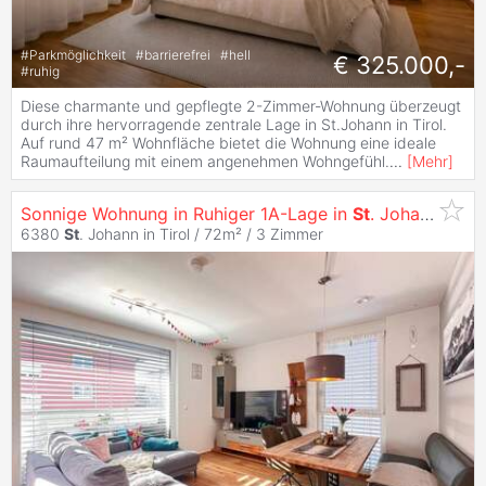
#
Parkmöglichkeit
#
barrierefrei
#
hell
€ 325.000,-
#
ruhig
Diese charmante und gepflegte 2-Zimmer-Wohnung überzeugt
durch ihre hervorragende zentrale Lage in St.Johann in Tirol.
Auf rund 47 m² Wohnfläche bietet die Wohnung eine ideale
Raumaufteilung mit einem angenehmen Wohngefühl.
...
[
Mehr
]
Sonnige Wohnung in Ruhiger 1A-Lage in
St
. Johann i. Tirol
6380
St
. Johann in Tirol / 72m² /
3 Zimmer