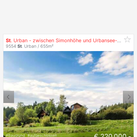
St
. Urban - zwischen Simonhöhe und Urbansee-Mit Unverbaubarem Panoramablick.
9554
St
. Urban / 655m²
€ 220.000,-
#
Baugrund
#
aufgeschlossen