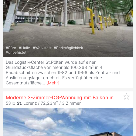
#
Büro
#
Halle
#
Werkstatt
#
Parkmöglichkeit
#
unbefristet
Das Logistik-Center St.Pölten wurde auf einer
Grundstücksfläche von mehr als 100.268 m² in 4
Bauabschnitten zwischen 1982 und 1996 als Zentral- und
Auslieferungslager errichtet. Es verfügt über eine
Gesamtnutzfläche
...
[
Mehr
]
Moderne 3-Zimmer-DG-Wohnung mit Balkon in
St
. Loren
5310
St
. Lorenz / 72,23m² /
3 Zimmer