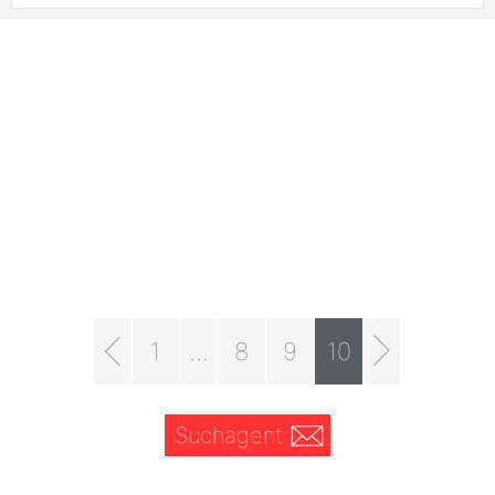
1
...
8
9
10
Suchagent