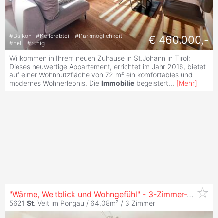
#
Balkon
#
Kellerabteil
#
Parkmöglichkeit
€ 460.000,-
#
hell
#
ruhig
Willkommen in Ihrem neuen Zuhause in St.Johann in Tirol:
Dieses neuwertige Appartement, errichtet im Jahr 2016, bietet
auf einer Wohnnutzfläche von 72 m² ein komfortables und
modernes Wohnerlebnis. Die
Immobilie
begeistert
...
[
Mehr
]
"Wärme, Weitblick und Wohngefühl" - 3-Zimmer-Wohnung in
5621
St
. Veit im Pongau / 64,08m² /
3 Zimmer