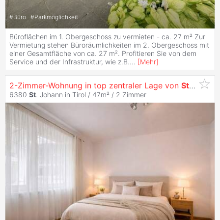
#
Büro
#
Parkmöglichkeit
Büroflächen im 1. Obergeschoss zu vermieten - ca. 27 m² Zur
Vermietung stehen Büroräumlichkeiten im 2. Obergeschoss mit
einer Gesamtfläche von ca. 27 m². Profitieren Sie von dem
Service und der Infrastruktur, wie z.B.
...
[
Mehr
]
2-Zimmer-Wohnung in top zentraler Lage von
St
. Johann
6380
St
. Johann in Tirol / 47m² /
2 Zimmer