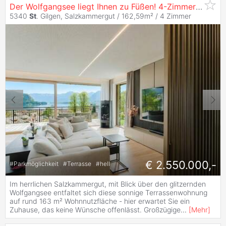
Der Wolfgangsee liegt Ihnen zu Füßen! 4-Zimmer Terrassenwohnung in
5340
St
. Gilgen, Salzkammergut / 162,59m² /
4 Zimmer
€ 2.550.000,-
#
Parkmöglichkeit
#
Terrasse
#
hell
Im herrlichen Salzkammergut, mit Blick über den glitzernden
Wolfgangsee entfaltet sich diese sonnige Terrassenwohnung
auf rund 163 m² Wohnnutzfläche - hier erwartet Sie ein
Zuhause, das keine Wünsche offenlässt. Großzügige
...
[
Mehr
]