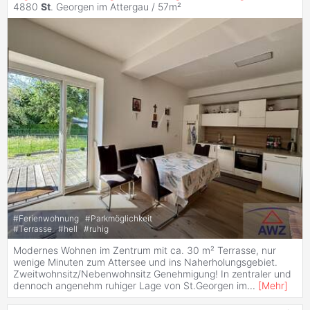
4880
St
. Georgen im Attergau / 57m²
#
Ferienwohnung
#
Parkmöglichkeit
#
Terrasse
#
hell
#
ruhig
Modernes Wohnen im Zentrum mit ca. 30 m² Terrasse, nur
wenige Minuten zum Attersee und ins Naherholungsgebiet.
Zweitwohnsitz/Nebenwohnsitz Genehmigung! In zentraler und
dennoch angenehm ruhiger Lage von St.Georgen im
...
[
Mehr
]