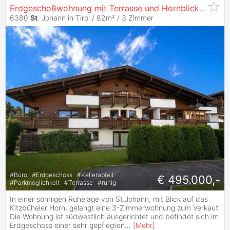
Erdgeschoßwohnung mit Terrasse und Hornblick in ruhiger Lage von
6380
St
. Johann in Tirol / 82m² /
3 Zimmer
#
Büro
#
Erdgeschoss
#
Kellerabteil
€ 495.000,-
#
Parkmöglichkeit
#
Terrasse
#
ruhig
In einer sonnigen Ruhelage von St.Johann, mit Blick auf das
Kitzbüheler Horn, gelangt eine 3-Zimmerwohnung zum Verkauf.
Die Wohnung ist südwestlich ausgerichtet und befindet sich im
Erdgeschoss einer sehr gepflegten
...
[
Mehr
]