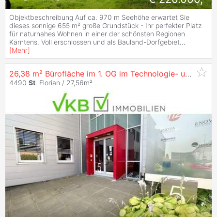
Objektbeschreibung Auf ca. 970 m Seehöhe erwartet Sie
dieses sonnige 655 m² große Grundstück - Ihr perfekter Platz
für naturnahes Wohnen in einer der schönsten Regionen
Kärntens. Voll erschlossen und als Bauland-Dorfgebiet
...
[
Mehr
]
26,38 m² Bürofläche im 1. OG im Technologie- und Innovationszentrum in
4490
St
. Florian / 27,56m²