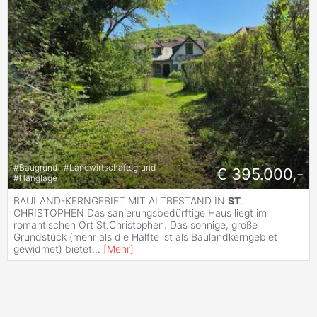
#
Baugrund
#
Landwirtschaftsgrund
€ 395.000,-
#
Hanglage
BAULAND-KERNGEBIET MIT ALTBESTAND IN
ST
.
CHRISTOPHEN Das sanierungsbedürftige Haus liegt im
romantischen Ort St.Christophen. Das sonnige, große
Grundstück (mehr als die Hälfte ist als Baulandkerngebiet
gewidmet) bietet
...
[
Mehr
]