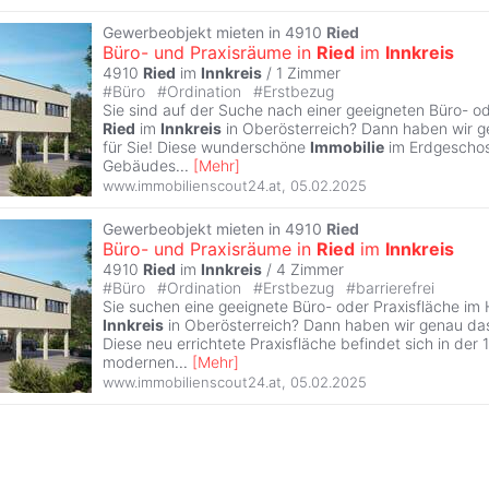
Gewerbeobjekt mieten in 4910
Ried
Büro- und Praxisräume in
Ried
im
Innkreis
4910
Ried
im
Innkreis
/
1 Zimmer
#
Büro
#
Ordination
#
Erstbezug
Sie sind auf der Suche nach einer geeigneten Büro- od
Ried
im
Innkreis
in Oberösterreich? Dann haben wir g
für Sie! Diese wunderschöne
Immobilie
im Erdgeschos
Gebäudes
...
[
Mehr
]
www.immobilienscout24.at
,
05.02.2025
Gewerbeobjekt mieten in 4910
Ried
Büro- und Praxisräume in
Ried
im
Innkreis
4910
Ried
im
Innkreis
/
4 Zimmer
#
Büro
#
Ordination
#
Erstbezug
#
barrierefrei
Sie suchen eine geeignete Büro- oder Praxisfläche im
Innkreis
in Oberösterreich? Dann haben wir genau das 
Diese neu errichtete Praxisfläche befindet sich in der 1
modernen
...
[
Mehr
]
www.immobilienscout24.at
,
05.02.2025