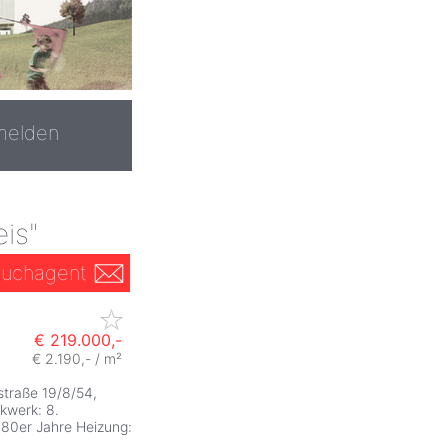
melden
eis"
uchagent
€ 219.000,-
€ 2.190,- / m²
ZurÃ
traße 19/8/54,
kwerk: 8.
980er Jahre Heizung: