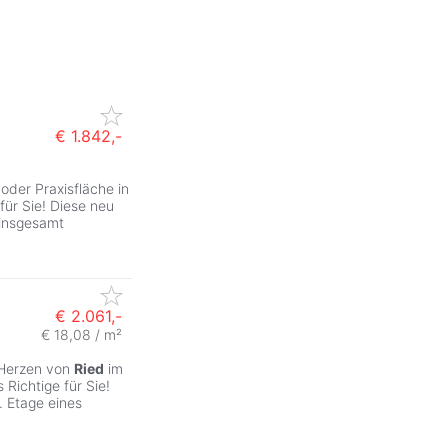
€ 1.842,-
oder Praxisfläche in
für Sie! Diese neu
 insgesamt
€ 2.061,-
€ 18,08 / m²
ZurÃ
 Herzen von
Ried
im
Richtige für Sie!
. Etage eines