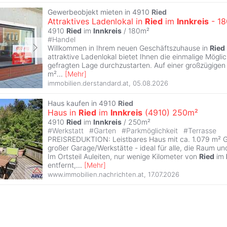
Gewerbeobjekt mieten in 4910
Ried
Attraktives Ladenlokal in
Ried
im
Innkreis
- 1
4910
Ried
im
Innkreis
/ 180m²
#
Handel
Willkommen in Ihrem neuen Geschäftszuhause in
Ried
attraktive Ladenlokal bietet Ihnen die einmalige Möglich
gefragten Lage durchzustarten. Auf einer großzügigen
m²
...
[
Mehr
]
immobilien.derstandard.at
,
05.08.2026
Haus kaufen in 4910
Ried
Haus in
Ried
im
Innkreis
(4910) 250m²
4910
Ried
im
Innkreis
/ 250m²
#
Werkstatt
#
Garten
#
Parkmöglichkeit
#
Terrasse
PREISREDUKTION: Leistbares Haus mit ca. 1.079 m² 
großer Garage/Werkstätte - ideal für alle, die Raum un
Im Ortsteil Auleiten, nur wenige Kilometer von
Ried
im
entfernt,
...
[
Mehr
]
www.immobilien.nachrichten.at
,
17.07.2026