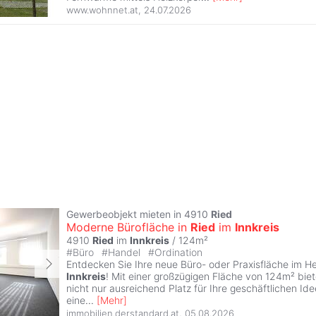
www.wohnnet.at
,
24.07.2026
Gewerbeobjekt mieten in 4910
Ried
Moderne Bürofläche in
Ried
im
Innkreis
4910
Ried
im
Innkreis
/ 124m²
#
Büro
#
Handel
#
Ordination
Entdecken Sie Ihre neue Büro- oder Praxisfläche im 
Innkreis
! Mit einer großzügigen Fläche von 124m² biet
nicht nur ausreichend Platz für Ihre geschäftlichen Id
eine
...
[
Mehr
]
immobilien.derstandard.at
,
05.08.2026