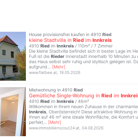
House provisionsfrei kaufen in 4910
Ried
kleine Stadtvilla in
Ried
im
Innkreis
4910
Ried
im
Innkreis
/ 110m² /
7 Zimmer
Die kleine Stadtvilla befindet sich in bester Lage im 
Fuß ist die
Rieder
Innenstadt innerhalb 10 Minuten zu 
das Haus selbst sehr ruhig und idyllisch gelegen ist. D
aufgrund
...
[
Mehr
]
www.flatbee.at
,
18.05.2026
Mietwohnung in 4910
Ried
Gemütliche Single-Wohnung in
Ried
im
Innkrei
4910
Ried
im
Innkreis
/ 46m²
Willkommen in Ihrem neuen Zuhause in der charmant
Innkreis
, Oberösterreich! Diese attraktive Wohnung in 
Ihnen auf 46 m² eine ideale Wohnfläche, die Komfort u
perfekt
...
[
Mehr
]
www.immobilienscout24.at
,
04.08.2026