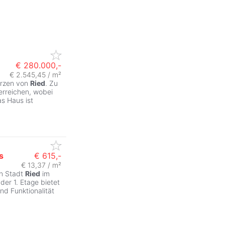
€ 280.000,-
€ 2.545,45 / m²
Herzen von
Ried
. Zu
erreichen, wobei
as Haus ist
s
€ 615,-
€ 13,37 / m²
en Stadt
Ried
im
der 1. Etage bietet
nd Funktionalität