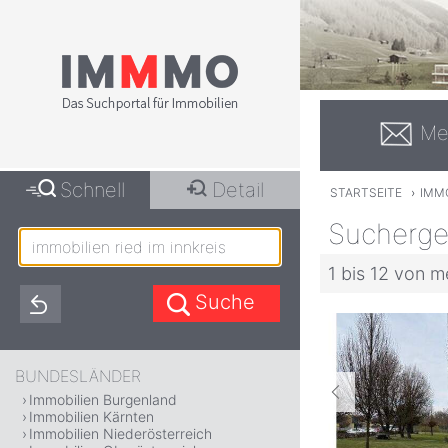
Me
Schnell
Detail
STARTSEITE
›
IMMO
Suchergeb
1 bis 12 von m
BUNDESLÄNDER
Immobilien Burgenland
Immobilien Kärnten
Immobilien Niederösterreich