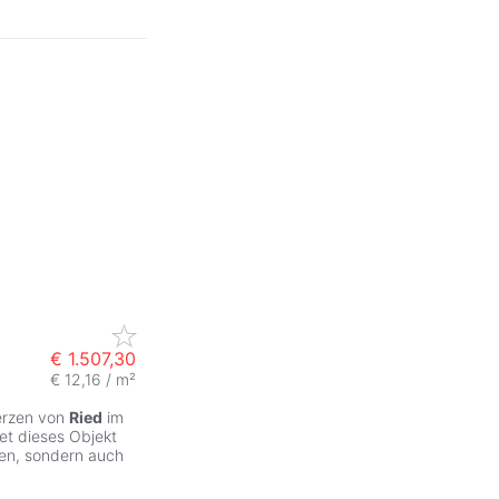
€ 1.507,30
€ 12,16 / m²
ZurÃ
Herzen von
Ried
im
et dieses Objekt
een, sondern auch