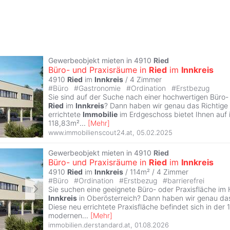
Gewerbeobjekt mieten in 4910
Ried
Büro- und Praxisräume in
Ried
im
Innkreis
4910
Ried
im
Innkreis
/
4 Zimmer
#
Büro
#
Gastronomie
#
Ordination
#
Erstbezug
Sie sind auf der Suche nach einer hochwertigen Büro- 
Ried
im
Innkreis
? Dann haben wir genau das Richtige 
errichtete
Immobilie
im Erdgeschoss bietet Ihnen auf
118,83m²
...
[
Mehr
]
www.immobilienscout24.at
,
05.02.2025
Gewerbeobjekt mieten in 4910
Ried
Büro- und Praxisräume in
Ried
im
Innkreis
4910
Ried
im
Innkreis
/ 114m² /
4 Zimmer
#
Büro
#
Ordination
#
Erstbezug
#
barrierefrei
Sie suchen eine geeignete Büro- oder Praxisfläche im
Innkreis
in Oberösterreich? Dann haben wir genau das 
Diese neu errichtete Praxisfläche befindet sich in der 1
modernen
...
[
Mehr
]
immobilien.derstandard.at
,
01.08.2026