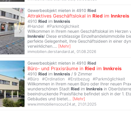
Gewerbeobjekt mieten in 4910
Ried
Attraktives Geschäftslokal in
Ried
im
Innkreis
4910
Ried
im
Innkreis
#
Handel
#
Parkmöglichkeit
Willkommen in Ihrem neuen Geschäftslokal im Herzen
Innkreis
! Diese erstklassige Einzelhandelsimmobilie bi
perfekte Gelegenheit, Ihre Geschäftsideen in einer d
verwirklichen.
...
[
Mehr
]
immobilien.derstandard.at
,
01.08.2026
Gewerbeobjekt mieten in 4910
Ried
Büro- und Praxisräume in
Ried
im
Innkreis
4910
Ried
im
Innkreis
/
9 Zimmer
#
Büro
#
Ordination
#
Erstbezug
#
Parkmöglichkeit
Willkommen in Ihrem neuen Büro oder Ihrer neuen Praxi
wunderschönen Stadt
Ried
im
Innkreis
in Oberösterre
beeindruckende Praxisfläche befindet sich in der 1. 
Gebäudes und bietet
...
[
Mehr
]
www.immobilienscout24.at
,
21.01.2025