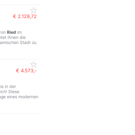
€ 2.128,72
ZurÃ
 von
Ried
im
etet Ihnen die
ynamischen Stadt zu
€ 4.573,-
s in der
ich! Diese
Etage eines modernen