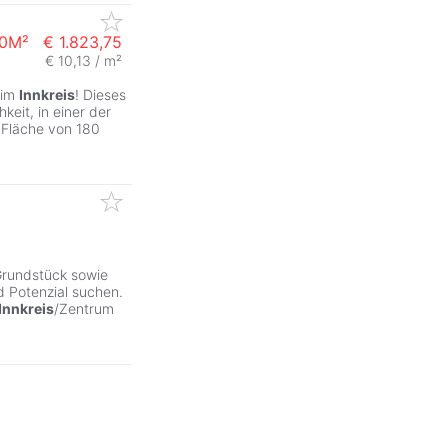
80M²
€ 1.823,75
€ 10,13 / m²
ZurÃ
im
Innkreis
! Dieses
keit, in einer der
 Fläche von 180
Grundstück sowie
d Potenzial suchen.
Innkreis
/Zentrum