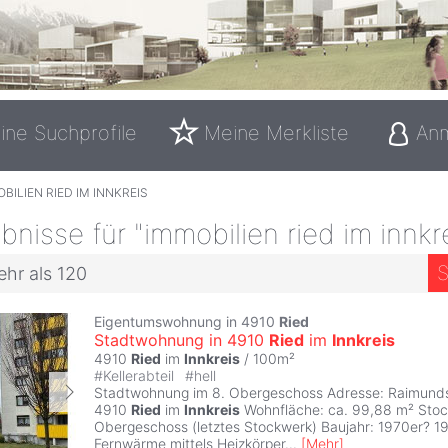
ine Suchprofile
Meine Merkliste
An
BILIEN RIED IM INNKREIS
nisse für "immobilien ried im innkr
S
ehr als 120
Eigentumswohnung in 4910
Ried
Stadtwohnung in 4910
Ried
im
Innkreis
4910
Ried
im
Innkreis
/ 100m²
#
Kellerabteil
#
hell
Stadtwohnung im 8. Obergeschoss Adresse: Raimunds
4910
Ried
im
Innkreis
Wohnfläche: ca. 99,88 m² Stoc
Obergeschoss (letztes Stockwerk) Baujahr: 1970er? 1
Fernwärme mittels Heizkörper
...
[
Mehr
]