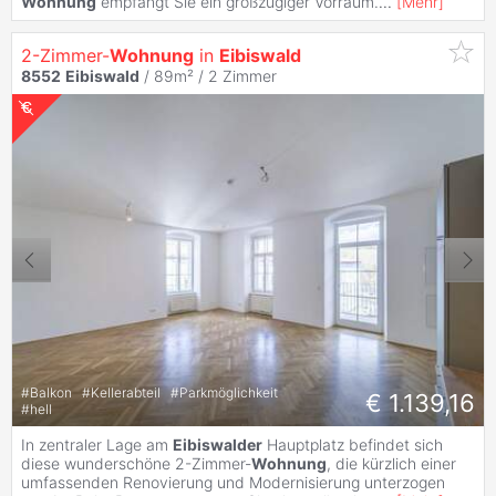
Wohnung
empfängt Sie ein großzügiger Vorraum.
...
[
Mehr
]
2-Zimmer-
Wohnung
in
Eibiswald
8552
Eibiswald
/ 89m² /
2 Zimmer
#
Balkon
#
Kellerabteil
#
Parkmöglichkeit
€ 1.139,16
#
hell
In zentraler Lage am
Eibiswalder
Hauptplatz befindet sich
diese wunderschöne 2-Zimmer-
Wohnung
, die kürzlich einer
umfassenden Renovierung und Modernisierung unterzogen