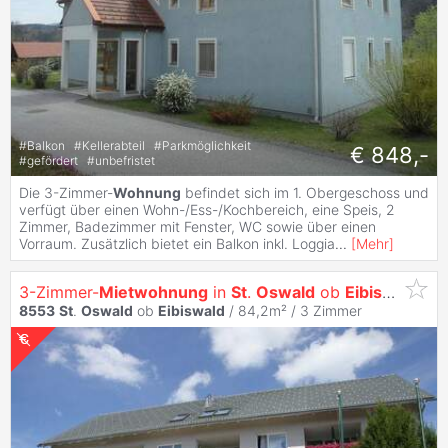
#
Balkon
#
Kellerabteil
#
Parkmöglichkeit
€ 848,-
#
gefördert
#
unbefristet
Die 3-Zimmer-
Wohnung
befindet sich im 1. Obergeschoss und
verfügt über einen Wohn-/Ess-/Kochbereich, eine Speis, 2
Zimmer, Badezimmer mit Fenster, WC sowie über einen
Vorraum. Zusätzlich bietet ein Balkon inkl. Loggia
...
[
Mehr
]
3-Zimmer-
Mietwohnung
in
St
.
Oswald
ob
Eibiswald
8553
St
.
Oswald
ob
Eibiswald
/ 84,2m² /
3 Zimmer