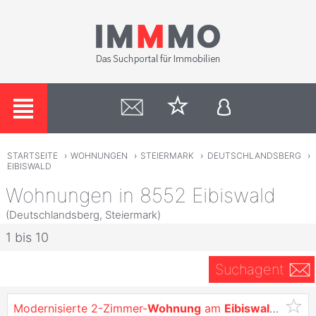
STARTSEITE
›
WOHNUNGEN
›
STEIERMARK
›
DEUTSCHLANDSBERG
›
EIBISWALD
Wohnungen in 8552 Eibiswald
(Deutschlandsberg, Steiermark)
1 bis 10
Suchagent
Modernisierte 2-Zimmer-
Wohnung
am
Eibiswalder
Haup