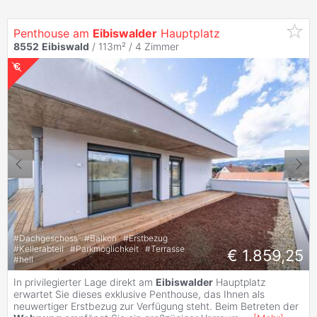
Penthouse am
Eibiswalder
Hauptplatz
8552
Eibiswald
/ 113m² /
4 Zimmer
#
Dachgeschoss
#
Balkon
#
Erstbezug
#
Kellerabteil
#
Parkmöglichkeit
#
Terrasse
€ 1.859,25
#
hell
In privilegierter Lage direkt am
Eibiswalder
Hauptplatz
erwartet Sie dieses exklusive Penthouse, das Ihnen als
neuwertiger Erstbezug zur Verfügung steht. Beim Betreten der