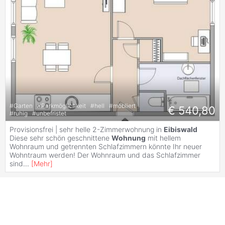
#
Garten
#
Parkmöglichkeit
#
hell
#
möbliert
€ 540,80
#
ruhig
#
unbefristet
Provisionsfrei | sehr helle 2-Zimmerwohnung in
Eibiswald
Diese sehr schön geschnittene
Wohnung
mit hellem
Wohnraum und getrennten Schlafzimmern könnte Ihr neuer
Wohntraum werden! Der Wohnraum und das Schlafzimmer
sind
...
[
Mehr
]