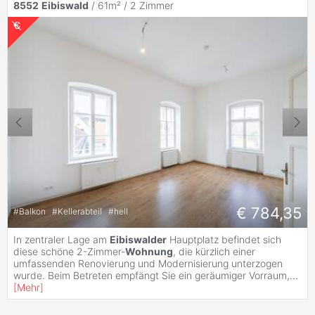
8552
Eibiswald
/ 61m² /
2 Zimmer
€ 784,35
#
Balkon
#
Kellerabteil
#
hell
In zentraler Lage am
Eibiswalder
Hauptplatz befindet sich
diese schöne 2-Zimmer-
Wohnung
, die kürzlich einer
umfassenden Renovierung und Modernisierung unterzogen
wurde. Beim Betreten empfängt Sie ein geräumiger Vorraum,
...
[
Mehr
]