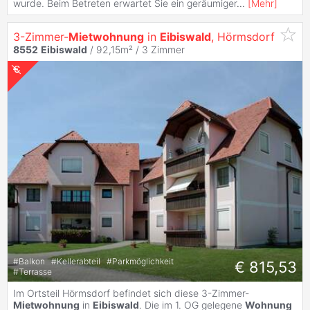
wurde. Beim Betreten erwartet Sie ein geräumiger
...
[
Mehr
]
3-Zimmer-
Mietwohnung
in
Eibiswald
, Hörmsdorf
8552
Eibiswald
/ 92,15m² /
3 Zimmer
#
Balkon
#
Kellerabteil
#
Parkmöglichkeit
€ 815,53
#
Terrasse
Im Ortsteil Hörmsdorf befindet sich diese 3-Zimmer-
Mietwohnung
in
Eibiswald
. Die im 1. OG gelegene
Wohnung