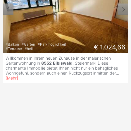
#
Balkon
#
Garten
#
Parkmöglichkeit
€ 1.024,66
#
Terrasse
#
hell
Willkommen in Ihrem neuen Zuhause in der malerischen
Gartenwohnung in
8552
Eibiswald
, Steiermark! Diese
charmante Immobilie bietet Ihnen nicht nur ein behagliches
Wohngefühl, sondern auch einen Rückzugsort inmitten der
...
[
Mehr
]