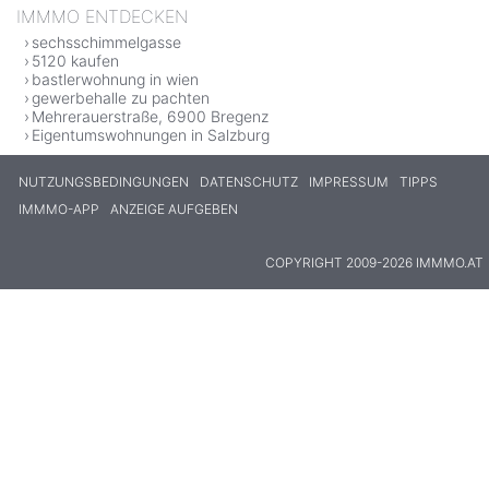
IMMMO ENTDECKEN
sechsschimmelgasse
5120 kaufen
bastlerwohnung in wien
gewerbehalle zu pachten
Mehrerauerstraße, 6900 Bregenz
Eigentumswohnungen in Salzburg
NUTZUNGSBEDINGUNGEN
DATENSCHUTZ
IMPRESSUM
TIPPS
IMMMO-APP
ANZEIGE AUFGEBEN
COPYRIGHT 2009-2026 IMMMO.AT