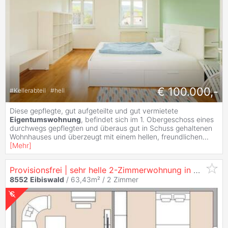
€ 100.000,-
#
Kellerabteil
#
hell
Diese gepflegte, gut aufgeteilte und gut vermietete
Eigentumswohnung
, befindet sich im 1. Obergeschoss eines
durchwegs gepflegten und überaus gut in Schuss gehaltenen
Wohnhauses und überzeugt mit einem hellen, freundlichen
...
[
Mehr
]
Provisionsfrei | sehr helle 2-Zimmerwohnung in
Eibiswal
8552
Eibiswald
/ 63,43m² /
2 Zimmer