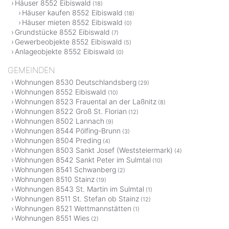
Häuser 8552 Eibiswald
(18)
Häuser kaufen 8552 Eibiswald
(18)
Häuser mieten 8552 Eibiswald
(0)
Grundstücke 8552 Eibiswald
(7)
Gewerbeobjekte 8552 Eibiswald
(5)
Anlageobjekte 8552 Eibiswald
(0)
GEMEINDEN
Wohnungen 8530 Deutschlandsberg
(29)
Wohnungen 8552 Eibiswald
(10)
Wohnungen 8523 Frauental an der Laßnitz
(8)
Wohnungen 8522 Groß St. Florian
(12)
Wohnungen 8502 Lannach
(9)
Wohnungen 8544 Pölfing-Brunn
(3)
Wohnungen 8504 Preding
(4)
Wohnungen 8503 Sankt Josef (Weststeiermark)
(4)
Wohnungen 8542 Sankt Peter im Sulmtal
(10)
Wohnungen 8541 Schwanberg
(2)
Wohnungen 8510 Stainz
(19)
Wohnungen 8543 St. Martin im Sulmtal
(1)
Wohnungen 8511 St. Stefan ob Stainz
(12)
Wohnungen 8521 Wettmannstätten
(1)
Wohnungen 8551 Wies
(2)