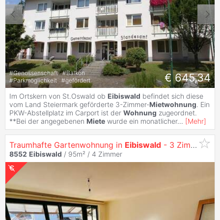
#
Genossenschaft
#
Balkon
€ 645,34
#
Parkmöglichkeit
#
gefördert
Im Ortskern von St.Oswald ob
Eibiswald
befindet sich diese
vom Land Steiermark geförderte 3-Zimmer-
Mietwohnung
. Ein
PKW-Abstellplatz im Carport ist der
Wohnung
zugeordnet.
**Bei der angegebenen
Miete
wurde ein monatlicher
...
[
Mehr
]
Traumhafte Gartenwohnung in
Eibiswald
- 3 Zimmer, Terrasse & Stellplatz!
8552
Eibiswald
/ 95m² /
4 Zimmer