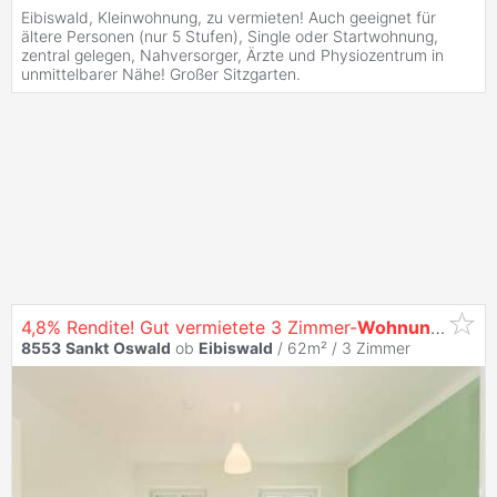
Eibiswald, Kleinwohnung, zu vermieten! Auch geeignet für
ältere Personen (nur 5 Stufen), Single oder Startwohnung,
zentral gelegen, Nahversorger, Ärzte und Physiozentrum in
unmittelbarer Nähe! Großer Sitzgarten.
4,8% Rendite! Gut vermietete 3 Zimmer-
Wohnung
im Or
8553
Sankt
Oswald
ob
Eibiswald
/ 62m² /
3 Zimmer