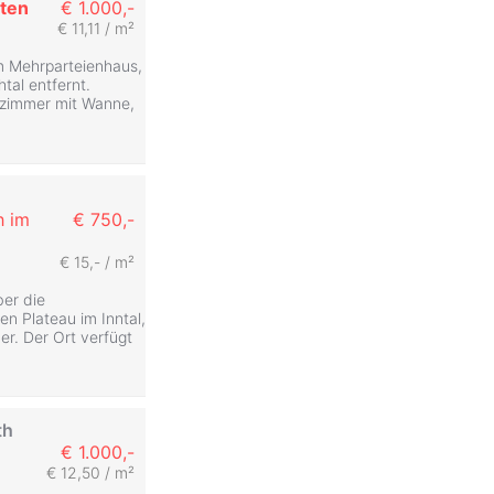
ten
€ 1.000,-
€ 11,11 / m²
em Mehrparteienhaus,
al entfernt.
dezimmer mit Wanne,
h im
€ 750,-
€ 15,- / m²
ber die
en Plateau im Inntal,
r. Der Ort verfügt
th
€ 1.000,-
€ 12,50 / m²