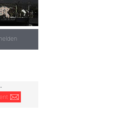
melden
.
ent