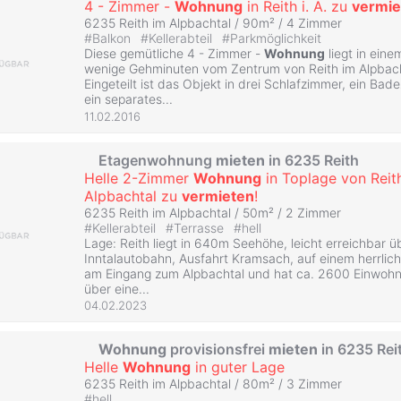
4 - Zimmer -
Wohnung
in Reith i. A. zu
vermie
6235 Reith im Alpbachtal / 90m² /
4 Zimmer
#
Balkon
#
Kellerabteil
#
Parkmöglichkeit
Diese gemütliche 4 - Zimmer -
Wohnung
liegt in ein
wenige Gehminuten vom Zentrum von Reith im Alpbacht
Eingeteilt ist das Objekt in drei Schlafzimmer, ein Ba
ein separates...
11.02.2016
Etagenwohnung
mieten
in 6235 Reith
Helle 2-Zimmer
Wohnung
in Toplage von Reit
Alpbachtal zu
vermieten
!
6235 Reith im Alpbachtal / 50m² /
2 Zimmer
#
Kellerabteil
#
Terrasse
#
hell
Lage: Reith liegt in 640m Seehöhe, leicht erreichbar ü
Inntalautobahn, Ausfahrt Kramsach, auf einem herrlich
am Eingang zum Alpbachtal und hat ca. 2600 Einwohne
über eine...
04.02.2023
Wohnung
provisionsfrei
mieten
in 6235 Rei
Helle
Wohnung
in guter Lage
6235 Reith im Alpbachtal / 80m² /
3 Zimmer
#
hell