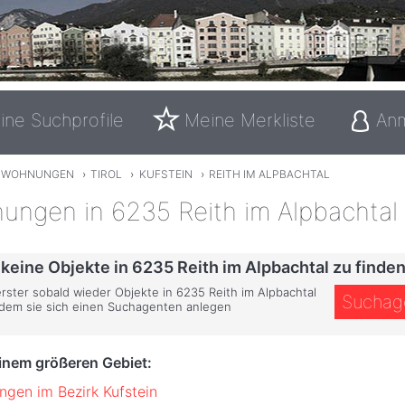
ine Suchprofile
Meine Merkliste
An
TWOHNUNGEN
›
TIROL
›
KUFSTEIN
›
REITH IM ALPBACHTAL
ungen in 6235 Reith im Alpbachtal
 keine Objekte in 6235 Reith im Alpbachtal zu finden
erster sobald wieder Objekte in 6235 Reith im Alpbachtal
Suchag
ndem sie sich einen Suchagenten anlegen
einem größeren Gebiet:
gen im Bezirk Kufstein