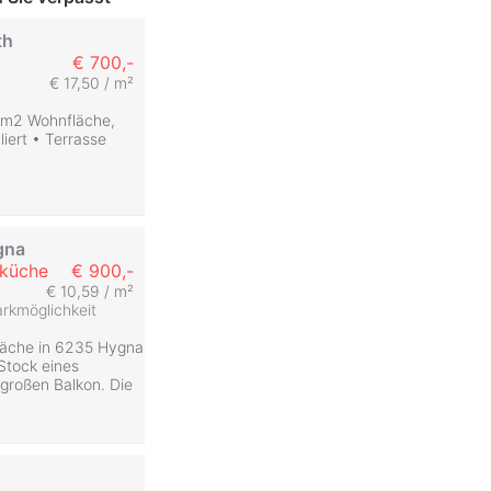
th
€ 700,-
€ 17,50 / m²
0 m2 Wohnfläche,
iert • Terrasse
gna
uküche
€ 900,-
€ 10,59 / m²
rkmöglichkeit
äche in 6235 Hygna
Stock eines
großen Balkon. Die