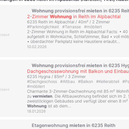
Wohnung
provisionsfrei
mieten
in 6235 Rei
2-Zimmer
Wohnung
in Reith im Alpbachtal
6235 Reith im Alpbachtal / 40m² /
2 Zimmer
#
Parkmöglichkeit
#
Terrasse
#
möbliert
2-Zimmer Wohnung in Reith im Alpbachtal Facts: • 4
aufgeteilt in Wohnküche, Schlafzimmer, Bad • voll möbl
• überdachter Parkplatz keine Haustiere erlaubt...
10.02.2026
Wohnung
provisionsfrei
mieten
in 6235 Hy
Dachgeschosswohnung mit Balkon und Einba
6235 Hygna / 85m² /
3 Zimmer
#
Dachgeschoss
#
Altbau
#
Balkon
#
Kellerabteil
#
Pa
#
möbliert
Charmante 3-Zimmer-Dachwohnung mit 85 m² Wohnfl
zu
vermieten
. Die Altbauwohnung befindet sich im 2. 
zweistöckigen Gebäudes und verfügt über einen 8 m² 
Wohnung
ist ab dem...
18.01.2026
Etagenwohnung
mieten
in 6235 Reith