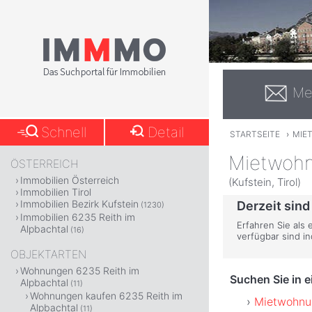
Me
Schnell
Detail
STARTSEITE
›
MIE
Mietwohn
ÖSTERREICH
Immobilien Österreich
(Kufstein, Tirol)
Immobilien Tirol
Immobilien Bezirk Kufstein
Derzeit sind
(1230)
Immobilien 6235 Reith im
Erfahren Sie als 
Alpbachtal
(16)
verfügbar sind i
OBJEKTARTEN
Wohnungen 6235 Reith im
Suchen Sie in 
Alpbachtal
(11)
Wohnungen kaufen 6235 Reith im
Mietwohnun
Alpbachtal
(11)