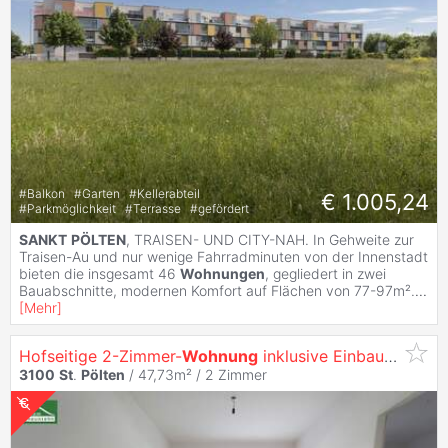
#
Balkon
#
Garten
#
Kellerabteil
€ 1.005,24
#
Parkmöglichkeit
#
Terrasse
#
gefördert
SANKT
PÖLTEN
, TRAISEN- UND CITY-NAH. In Gehweite zur
Traisen-Au und nur wenige Fahrradminuten von der Innenstadt
bieten die insgesamt 46
Wohnungen
, gegliedert in zwei
Bauabschnitte, modernen Komfort auf Flächen von 77-97m².
...
[
Mehr
]
Hofseitige 2-Zimmer-
Wohnung
inklusive Einbauküche in bester Lage!
3100
St
.
Pölten
/ 47,73m² /
2 Zimmer