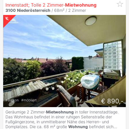
Innenstadt; Tolle 2 Zimmer-
Mietwohnung
3100
Niederösterreich
/ 68m² /
2 Zimmer
€ 890,-
#
Balkon
#
möbliert
Geräumige 2 Zimmer-
Mietwohnung
in toller Innenstadtlage.
Das Wohnhaus befindet in einer ruhigen Seitenstraße der
Fußgängerzone, in unmittelbarer Nähe des Herren- und
Domplatzes. Die ca. 68 m² große
Wohnung
befindet sich
...