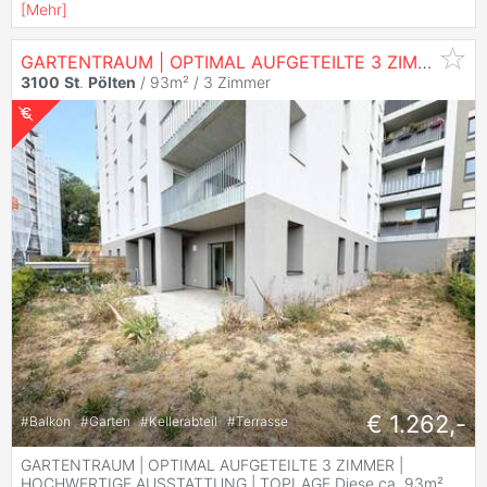
[
Mehr
]
GARTENTRAUM | OPTIMAL AUFGETEILTE 3 ZIMMER | HOCHWERTIGE AUSSTATTUNG | TOPLAGE
3100
St
.
Pölten
/ 93m² /
3 Zimmer
€ 1.262,-
#
Balkon
#
Garten
#
Kellerabteil
#
Terrasse
GARTENTRAUM | OPTIMAL AUFGETEILTE 3 ZIMMER |
HOCHWERTIGE AUSSTATTUNG | TOPLAGE Diese ca. 93m²