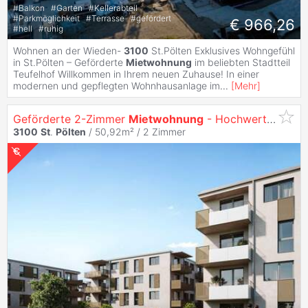
#
Balkon
#
Garten
#
Kellerabteil
#
Parkmöglichkeit
#
Terrasse
#
gefördert
€ 966,26
#
hell
#
ruhig
Wohnen an der Wieden-
3100
St.Pölten Exklusives Wohngefühl
in St.Pölten – Geförderte
Mietwohnung
im beliebten Stadtteil
Teufelhof Willkommen in Ihrem neuen Zuhause! In einer
modernen und gepflegten Wohnhausanlage im
...
[
Mehr
]
Geförderte 2-Zimmer
Mietwohnung
- Hochwertige Ausstattung - St.Pölten/ Teufelhof - 1 Stellplatz inklusive - Wohnraumlüftung
3100
St
.
Pölten
/ 50,92m² /
2 Zimmer