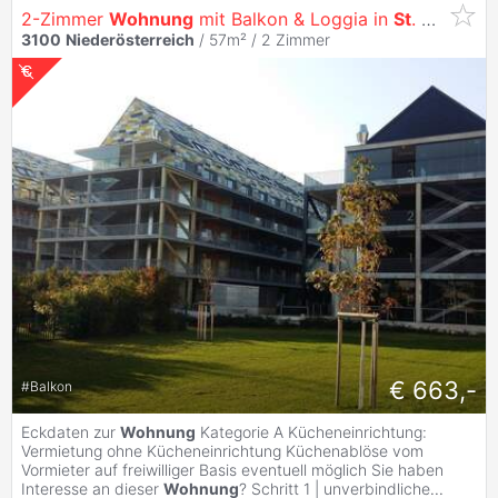
2-Zimmer
Wohnung
mit Balkon & Loggia in
St
.
Pölten
3100
Niederösterreich
/ 57m² /
2 Zimmer
€ 663,-
#
Balkon
Eckdaten zur
Wohnung
Kategorie A Kücheneinrichtung:
Vermietung ohne Kücheneinrichtung Küchenablöse vom
Vormieter auf freiwilliger Basis eventuell möglich Sie haben
Interesse an dieser
Wohnung
? Schritt 1 | unverbindliche
...