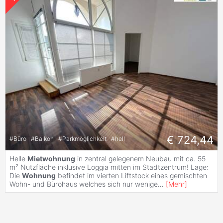
€ 724,44
#
Büro
#
Balkon
#
Parkmöglichkeit
#
hell
Helle
Mietwohnung
in zentral gelegenem Neubau mit ca. 55
m² Nutzfläche inklusive Loggia mitten im Stadtzentrum! Lage:
Die
Wohnung
befindet im vierten Liftstock eines gemischten
Wohn- und Bürohaus welches sich nur wenige
...
[
Mehr
]