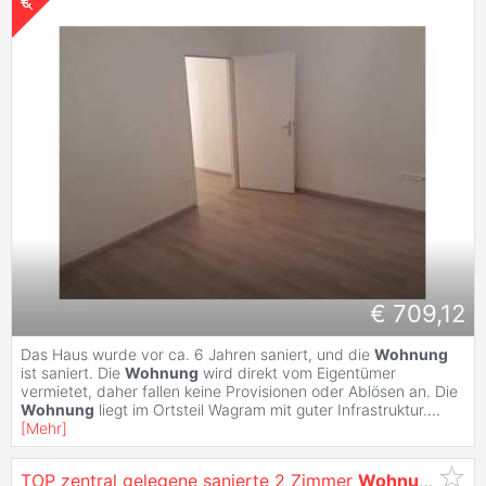
€ 709,12
Das Haus wurde vor ca. 6 Jahren saniert, und die
Wohnung
ist saniert. Die
Wohnung
wird direkt vom Eigentümer
vermietet, daher fallen keine Provisionen oder Ablösen an. Die
Wohnung
liegt im Ortsteil Wagram mit guter Infrastruktur.
...
[
Mehr
]
TOP zentral gelegene sanierte 2 Zimmer
Wohnung
mit L