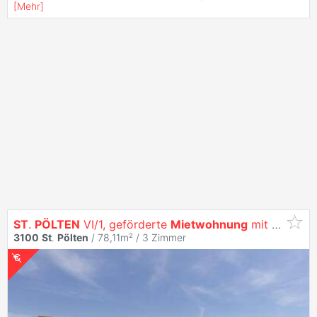
[
Mehr
]
ST
.
PÖLTEN
VI/1, geförderte
Mietwohnung
mit Kaufoption, DG TOP 39, 1000/00007890/00001139
3100
St
.
Pölten
/ 78,11m² /
3 Zimmer