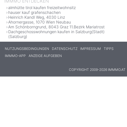
IMMMO ENTDECKEN
almhütte tirol kaufen freizeitwohnsitz
hauser kauf grafenschachen
Heinrich Kandl Weg, 4030 Linz
Ahornergasse, 1070 Wien Neubau
Am Schönborngrund, 8043 Graz 11.Bezirk Mariatrost
Dachgeschosswohnungen kaufen in Salzburg(Stadt)
(Salzburg)
NUTZUNGSBEDINGUNGEN
DATENSCHUTZ
IMPRESSUM
TIPPS
IMMMO-APP
ANZEIGE AUFGEBEN
COPYRIGHT 2009-2026 IMMMO.AT