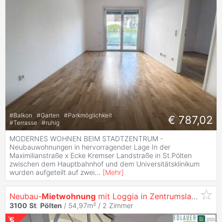
#
Balkon
#
Garten
#
Parkmöglichkeit
€ 787,02
#
Terrasse
#
ruhig
MODERNES WOHNEN BEIM STADTZENTRUM -
Neubauwohnungen in hervorragender Lage In der
Maximilianstraße x Ecke Kremser Landstraße in St.Pölten
zwischen dem Hauptbahnhof und dem Universitätsklinikum
wurden aufgeteilt auf zwei
...
[
Mehr
]
Neubau-
Mietwohnung
mit Loggia in Zentrumslage!
3100
St
.
Pölten
/ 54,97m² /
2 Zimmer