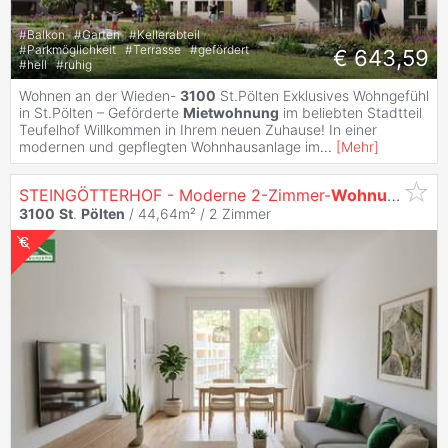
#
Balkon
#
Garten
#
Kellerabteil
#
Parkmöglichkeit
#
Terrasse
#
gefördert
€ 643,59
#
hell
#
ruhig
Wohnen an der Wieden-
3100
St.Pölten Exklusives Wohngefühl
in St.Pölten – Geförderte
Mietwohnung
im beliebten Stadtteil
Teufelhof Willkommen in Ihrem neuen Zuhause! In einer
modernen und gepflegten Wohnhausanlage im
...
[
Mehr
]
STEINGÖTTERHOF - Moderne 2-Zimmer-
Wohnung
mit g
3100
St
.
Pölten
/ 44,64m² /
2 Zimmer