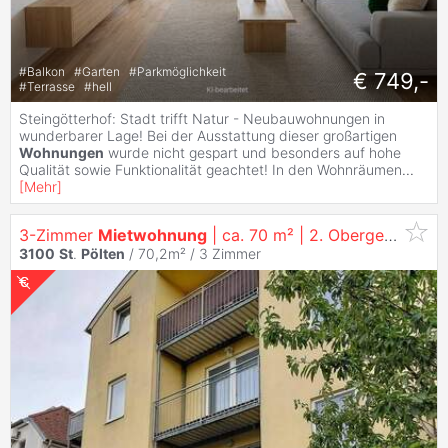
#
Balkon
#
Garten
#
Parkmöglichkeit
€ 749,-
#
Terrasse
#
hell
Steingötterhof: Stadt trifft Natur - Neubauwohnungen in
wunderbarer Lage! Bei der Ausstattung dieser großartigen
Wohnungen
wurde nicht gespart und besonders auf hohe
Qualität sowie Funktionalität geachtet! In den Wohnräumen
...
[
Mehr
]
3-Zimmer
Mietwohnung
| ca. 70 m² | 2. Obergeschoss | Loggia
3100
St
.
Pölten
/ 70,2m² /
3 Zimmer