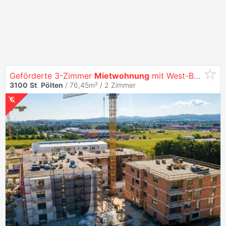
Geförderte 3-Zimmer
Mietwohnung
mit West-Balkon - Hochwertige Ausstattung - St.Pölten/ Teufelhof - 1 Stellplatz inklusive - Wohnraumlüftung
3100
St
.
Pölten
/ 76,45m² /
2 Zimmer