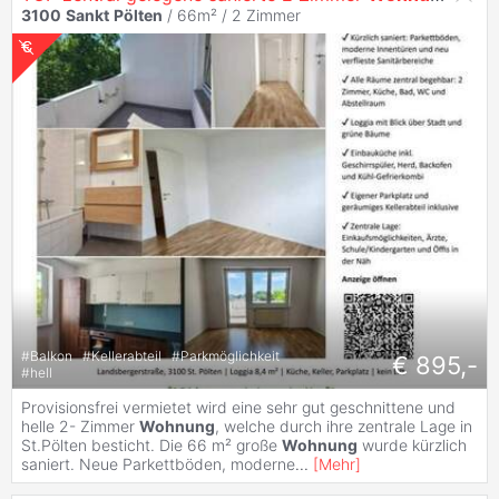
3100
Sankt
Pölten
/ 66m² /
2 Zimmer
#
Balkon
#
Kellerabteil
#
Parkmöglichkeit
€ 895,-
#
hell
Provisionsfrei vermietet wird eine sehr gut geschnittene und
helle 2- Zimmer
Wohnung
, welche durch ihre zentrale Lage in
St.Pölten besticht. Die 66 m² große
Wohnung
wurde kürzlich
saniert. Neue Parkettböden, moderne
...
[
Mehr
]