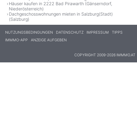
Häuser kaufen in 2222 Bad Pirawarth (Gänserndorf,
Niederösterreich)
Dachgeschosswohnungen mieten in Salzburg(Stadt)
(Salzburg)
NUTZUNGSBEDINGUNGEN
DATENSCHUTZ
IMPRESSUM
TIPPS
IMMMO-APP
ANZEIGE AUFGEBEN
COPYRIGHT 2009-2026 IMMMO.AT