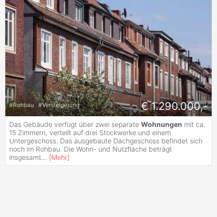
€ 1.290.000,-
#
Rohbau
#
Versteigerung
Das Gebäude verfügt über zwei separate
Wohnungen
mit ca.
15 Zimmern, verteilt auf drei Stockwerke und einem
Untergeschoss. Das ausgebaute Dachgeschoss befindet sich
noch im Rohbau. Die Wohn- und Nutzfläche beträgt
insgesamt
...
[
Mehr
]