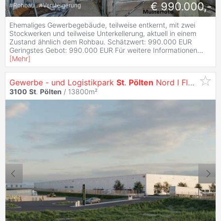
€ 990.000,-
#
Rohbau
#
Versteigerung
Ehemaliges Gewerbegebäude, teilweise entkernt, mit zwei
Stockwerken und teilweise Unterkellerung, aktuell in einem
Zustand ähnlich dem Rohbau. Schätzwert: 990.000 EUR
Geringstes Gebot: 990.000 EUR Für weitere Informationen
...
[
Mehr
]
Gewerbe - und Logistikpark
St
.
Pölten
Nord I Flexible Lagerflächen mit Guter Anbindung
3100
St
.
Pölten
/ 13800m²