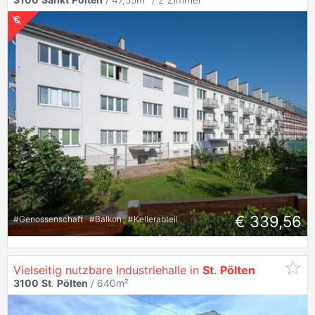
€ 339,56
#
Genossenschaft
#
Balkon
#
Kellerabteil
Vielseitig nutzbare Industriehalle in
St
.
Pölten
3100
St
.
Pölten
/ 640m²