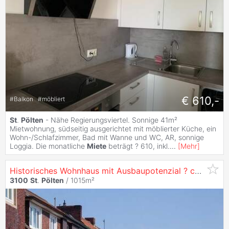
€ 610,-
#
Balkon
#
möbliert
St
.
Pölten
- Nähe Regierungsviertel. Sonnige 41m²
Mietwohnung, südseitig ausgerichtet mit möblierter Küche, ein
Wohn-/Schlafzimmer, Bad mit Wanne und WC, AR, sonnige
Loggia. Die monatliche
Miete
beträgt ? 610, inkl.
...
[
Mehr
]
Historisches Wohnhaus mit Ausbaupotenzial ? ca. 1.015 m² Nutz- und Wohnfläche
3100
St
.
Pölten
/ 1015m²