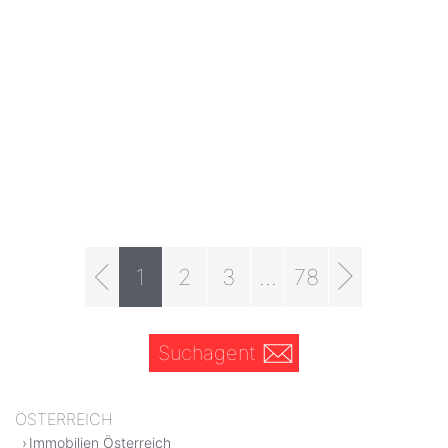
1
2
3
...
78
Suchagent
ÖSTERREICH
Immobilien Österreich