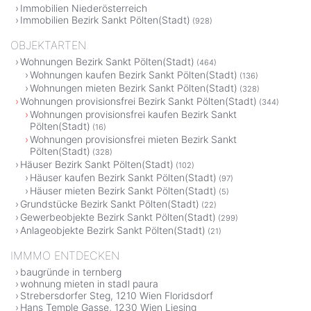
Immobilien Niederösterreich
Immobilien Bezirk Sankt Pölten(Stadt)
(928)
OBJEKTARTEN
Wohnungen Bezirk Sankt Pölten(Stadt)
(464)
Wohnungen kaufen Bezirk Sankt Pölten(Stadt)
(136)
Wohnungen mieten Bezirk Sankt Pölten(Stadt)
(328)
Wohnungen provisionsfrei Bezirk Sankt Pölten(Stadt)
(344)
Wohnungen provisionsfrei kaufen Bezirk Sankt
Pölten(Stadt)
(16)
Wohnungen provisionsfrei mieten Bezirk Sankt
Pölten(Stadt)
(328)
Häuser Bezirk Sankt Pölten(Stadt)
(102)
Häuser kaufen Bezirk Sankt Pölten(Stadt)
(97)
Häuser mieten Bezirk Sankt Pölten(Stadt)
(5)
Grundstücke Bezirk Sankt Pölten(Stadt)
(22)
Gewerbeobjekte Bezirk Sankt Pölten(Stadt)
(299)
Anlageobjekte Bezirk Sankt Pölten(Stadt)
(21)
IMMMO ENTDECKEN
baugründe in ternberg
wohnung mieten in stadl paura
Strebersdorfer Steg, 1210 Wien Floridsdorf
Hans Temple Gasse, 1230 Wien Liesing