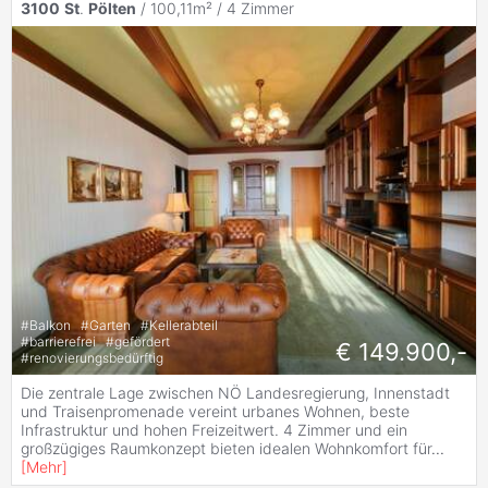
3100
St
.
Pölten
/ 100,11m² /
4 Zimmer
#
Balkon
#
Garten
#
Kellerabteil
#
barrierefrei
#
gefördert
€ 149.900,-
#
renovierungsbedürftig
Die zentrale Lage zwischen NÖ Landesregierung, Innenstadt
und Traisenpromenade vereint urbanes Wohnen, beste
Infrastruktur und hohen Freizeitwert. 4 Zimmer und ein
großzügiges Raumkonzept bieten idealen Wohnkomfort für
...
[
Mehr
]