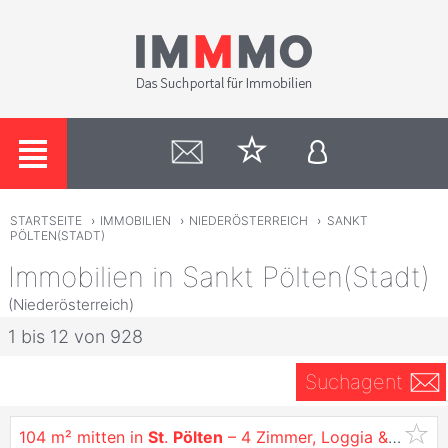
STARTSEITE
›
IMMOBILIEN
›
NIEDERÖSTERREICH
›
SANKT
PÖLTEN(STADT)
Immobilien in Sankt Pölten(Stadt)
(Niederösterreich)
1 bis 12 von 928
Suchagent
104 m² mitten in
St
.
Pölten
– 4 Zimmer, Loggia & attraktiver Barkaufpreis