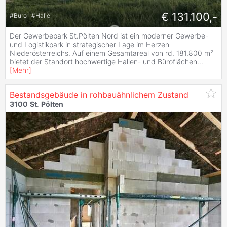
€ 131.100,-
#
Büro
#
Halle
Der Gewerbepark St.Pölten Nord ist ein moderner Gewerbe-
und Logistikpark in strategischer Lage im Herzen
Niederösterreichs. Auf einem Gesamtareal von rd. 181.800 m²
bietet der Standort hochwertige Hallen- und Büroflächen
...
[
Mehr
]
Bestandsgebäude in rohbauähnlichem Zustand
3100
St
.
Pölten