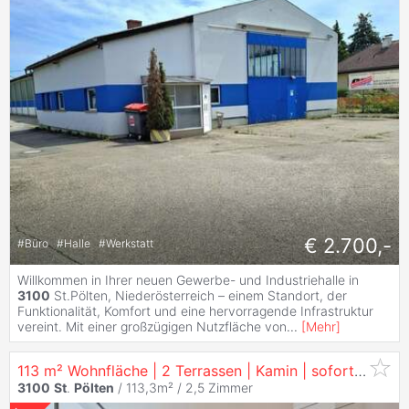
€ 2.700,-
#
Büro
#
Halle
#
Werkstatt
Willkommen in Ihrer neuen Gewerbe- und Industriehalle in
3100
St.Pölten, Niederösterreich – einem Standort, der
Funktionalität, Komfort und eine hervorragende Infrastruktur
vereint. Mit einer großzügigen Nutzfläche von
...
[
Mehr
]
113 m² Wohnfläche | 2 Terrassen | Kamin | sofort verfügbar
3100
St
.
Pölten
/ 113,3m² /
2,5 Zimmer