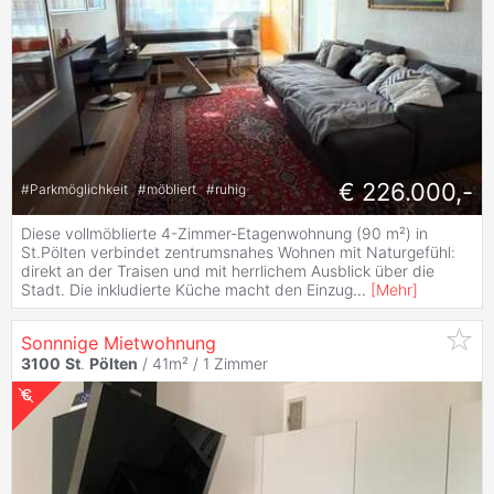
€ 226.000,-
#
Parkmöglichkeit
#
möbliert
#
ruhig
Diese vollmöblierte 4-Zimmer-Etagenwohnung (90 m²) in
St.Pölten verbindet zentrumsnahes Wohnen mit Naturgefühl:
direkt an der Traisen und mit herrlichem Ausblick über die
Stadt. Die inkludierte Küche macht den Einzug
...
[
Mehr
]
Sonnnige Mietwohnung
3100
St
.
Pölten
/ 41m² /
1 Zimmer