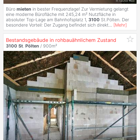
Büro
mieten
in bester Frequenzlage! Zur Vermietung gelangt
eine moderne Bürofläche mit 245,24 m² Nutzfläche in
absoluter Top-Lage am Bahnhofsplatz 1,
3100
St.Pölten. Der
besondere Vorteil: Der Zugang befindet sich direkt
...
[
Mehr
]
Bestandsgebäude in rohbauähnlichem Zustand
3100
St
.
Pölten
/ 900m²