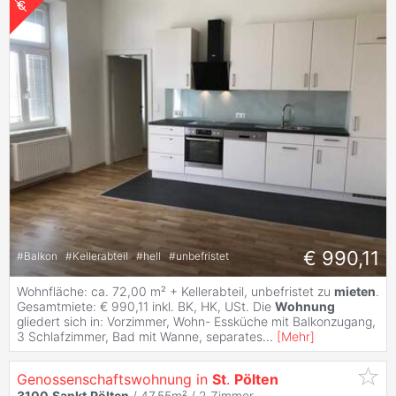
€ 990,11
#
Balkon
#
Kellerabteil
#
hell
#
unbefristet
Wohnfläche: ca. 72,00 m² + Kellerabteil, unbefristet zu
mieten
.
Gesamtmiete: € 990,11 inkl. BK, HK, USt. Die
Wohnung
gliedert sich in: Vorzimmer, Wohn- Essküche mit Balkonzugang,
3 Schlafzimmer, Bad mit Wanne, separates
...
[
Mehr
]
Genossenschaftswohnung in
St
.
Pölten
3100
Sankt
Pölten
/ 47,55m² /
2 Zimmer