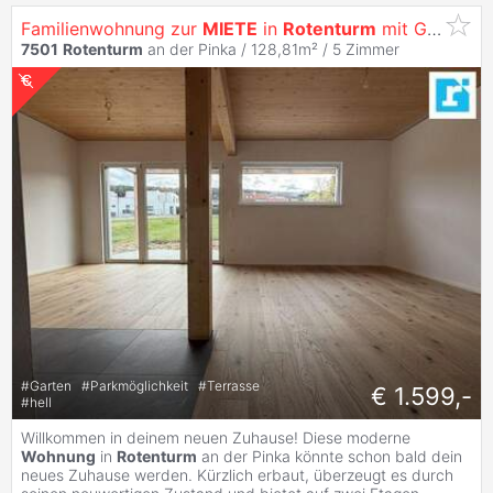
Familienwohnung zur
MIETE
in
Rotenturm
mit Garten inkl. Stellplatz
7501
Rotenturm
an der Pinka / 128,81m² /
5 Zimmer
#
Garten
#
Parkmöglichkeit
#
Terrasse
€ 1.599,-
#
hell
Willkommen in deinem neuen Zuhause! Diese moderne
Wohnung
in
Rotenturm
an der Pinka könnte schon bald dein
neues Zuhause werden. Kürzlich erbaut, überzeugt es durch