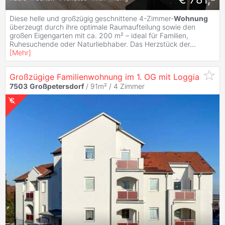
Diese helle und großzügig geschnittene 4-Zimmer-
Wohnung
überzeugt durch ihre optimale Raumaufteilung sowie den
großen Eigengarten mit ca. 200 m² – ideal für Familien,
Ruhesuchende oder Naturliebhaber. Das Herzstück der
...
[
Mehr
]
Großzügige Familienwohnung im 1. OG mit Loggia
7503
Großpetersdorf
/ 91m² /
4 Zimmer