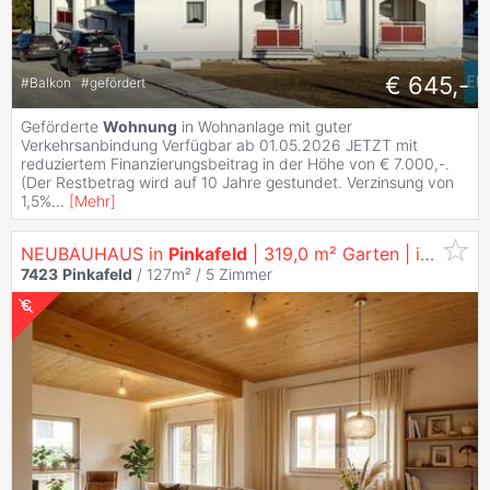
€ 645,-
#
Balkon
#
gefördert
Geförderte
Wohnung
in Wohnanlage mit guter
Verkehrsanbindung Verfügbar ab 01.05.2026 JETZT mit
reduziertem Finanzierungsbeitrag in der Höhe von € 7.000,-.
(Der Restbetrag wird auf 10 Jahre gestundet. Verzinsung von
1,5%
...
[
Mehr
]
NEUBAUHAUS in
Pinkafeld
| 319,0 m² Garten | inkl. Parkplatz
7423
Pinkafeld
/ 127m² /
5 Zimmer