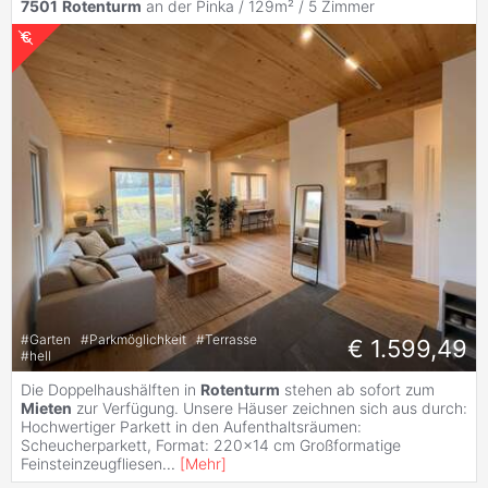
7501
Rotenturm
an der Pinka / 129m² /
5 Zimmer
#
Garten
#
Parkmöglichkeit
#
Terrasse
€ 1.599,49
#
hell
Die Doppelhaushälften in
Rotenturm
stehen ab sofort zum
Mieten
zur Verfügung. Unsere Häuser zeichnen sich aus durch:
Hochwertiger Parkett in den Aufenthaltsräumen:
Scheucherparkett, Format: 220x14 cm Großformatige
Feinsteinzeugfliesen
...
[
Mehr
]