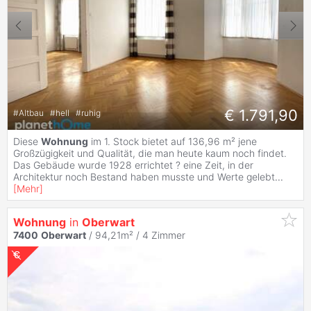
€ 1.791,90
#
Altbau
#
hell
#
ruhig
Diese
Wohnung
im 1. Stock bietet auf 136,96 m² jene
Großzügigkeit und Qualität, die man heute kaum noch findet.
Das Gebäude wurde 1928 errichtet ? eine Zeit, in der
Architektur noch Bestand haben musste und Werte gelebt
...
[
Mehr
]
Wohnung
in
Oberwart
7400
Oberwart
/ 94,21m² /
4 Zimmer