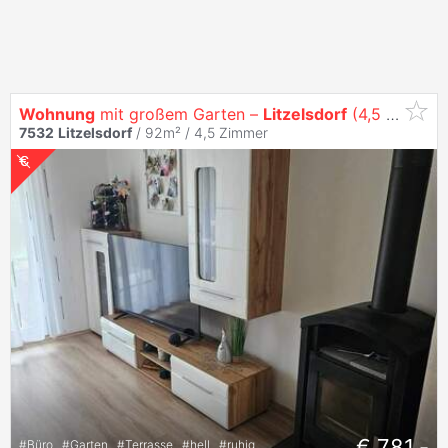
Wohnung
mit großem Garten –
Litzelsdorf
(4,5 Zimmer)
7532
Litzelsdorf
/ 92m² /
4,5 Zimmer
€ 781,-
#
Büro
#
Garten
#
Terrasse
#
hell
#
ruhig