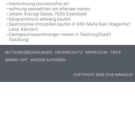
mietwohnung provisionsfrei zirl
wohnung seewalchen am attersee mieten
Johann Kravogl Gasse, 7000 Eisenstadt
baugrundstück adlwang kaufen
Gastronomie-Immobilien kaufen in 9161 Maria Rain (Klagenfurt
Land, Kärnten)
Dachgeschosswohnungen mieten in Salzburg(Stadt)
(Salzburg)
NUTZUNGSBEDINGUNGEN
DATENSCHUTZ
IMPRESSUM
TIPPS
IMMMO-APP
ANZEIGE AUFGEBEN
COPYRIGHT 2009-2026 IMMMO.AT