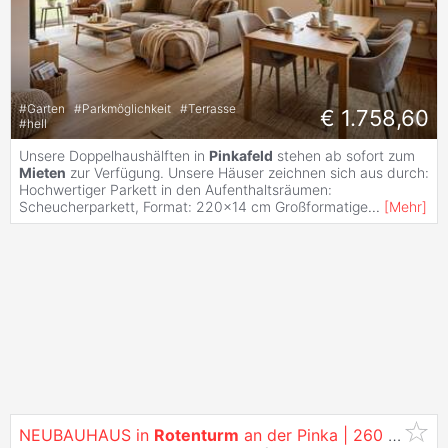
#
Garten
#
Parkmöglichkeit
#
Terrasse
€ 1.758,60
#
hell
Unsere Doppelhaushälften in
Pinkafeld
stehen ab sofort zum
Mieten
zur Verfügung. Unsere Häuser zeichnen sich aus durch:
Hochwertiger Parkett in den Aufenthaltsräumen:
Scheucherparkett, Format: 220x14 cm Großformatige
...
[
Mehr
]
NEUBAUHAUS in
Rotenturm
an der Pinka | 260 m² Garten | inkl. Parkplatz