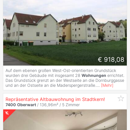
€ 918,08
Auf dem ebenen großen West-Ost-orientierten Grundstück
wurden drei Gebäude mit insgesamt 28
Wohnungen
errichtet.
Das Grundstück grenzt an der Westseite an die Dornburggasse
und an der Ostseite an die Maderspergerstraße.
...
[
Mehr
]
Repräsentative Altbauwohnung im Stadtkern!
7400
Oberwart
/ 136,96m² /
5 Zimmer