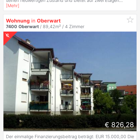
seinen neuwertigen Zustand und bietet auf zwei Etagen
...
[
Mehr
]
Wohnung
in
Oberwart
7400
Oberwart
/ 89,42m² /
4 Zimmer
€ 826,28
Der einmalige Finanzierungsbeitrag beträgt: EUR 15.000,00 Die