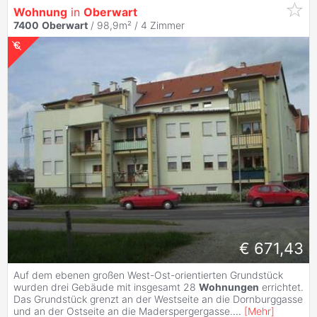
Wohnung
in
Oberwart
7400
Oberwart
/ 98,9m² /
4 Zimmer
€ 671,43
Auf dem ebenen großen West-Ost-orientierten Grundstück
wurden drei Gebäude mit insgesamt 28
Wohnungen
errichtet.
Das Grundstück grenzt an der Westseite an die Dornburggasse
und an der Ostseite an die Maderspergergasse.
...
[
Mehr
]