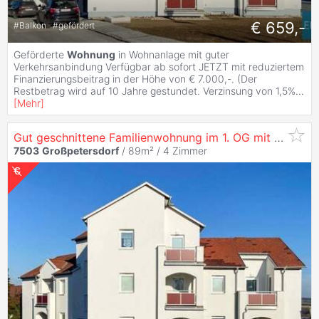
€ 659,-
#
Balkon
#
gefördert
Geförderte
Wohnung
in Wohnanlage mit guter
Verkehrsanbindung Verfügbar ab sofort JETZT mit reduziertem
Finanzierungsbeitrag in der Höhe von € 7.000,-. (Der
Restbetrag wird auf 10 Jahre gestundet. Verzinsung von 1,5%
...
[
Mehr
]
Gut geschnittene Familienwohnung im 1. OG mit Loggia
7503
Großpetersdorf
/ 89m² /
4 Zimmer