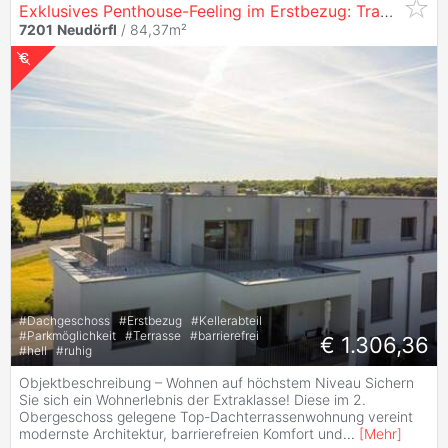
Exklusives Penthouse-Feeling im Erstbezug: Traumhafte Dachterrassenwohnung mit Lift & Fernblick!
7201
Neudörfl
/ 84,37m²
#
Dachgeschoss
#
Erstbezug
#
Kellerabteil
#
Parkmöglichkeit
#
Terrasse
#
barrierefrei
€ 1.306,36
#
hell
#
ruhig
Objektbeschreibung – Wohnen auf höchstem Niveau Sichern
Sie sich ein Wohnerlebnis der Extraklasse! Diese im 2.
Obergeschoss gelegene Top-Dachterrassenwohnung vereint
modernste Architektur, barrierefreien Komfort und
...
[
Mehr
]