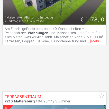
#
Maisonette
#
Balkon
#
Erstbezug
€ 1.178,10
#
Parkmöglichkeit
#
Terrasse
Am Fabriksgelände entstehen 49 Wohneinheiten –
Reihenhäuser,
Wohnungen
und Maisonetten – die Raum für
alles bieten, was wirklich zählt. Maisonetten von 92 bis 109 m²,
Terrassen, Loggien, Balkone, Fußbodenheizung und
...
[
Mehr
]
TERRASSENTRAUM
7210
Mattersburg
/ 94,26m² /
3 Zimmer