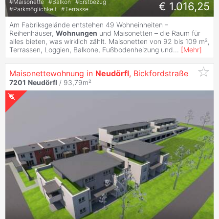
#
Maisonette
#
Balkon
#
Erstbezug
€ 1.016,25
#
Parkmöglichkeit
#
Terrasse
Am Fabriksgelände entstehen 49 Wohneinheiten –
Reihenhäuser,
Wohnungen
und Maisonetten – die Raum für
alles bieten, was wirklich zählt. Maisonetten von 92 bis 109 m²,
Terrassen, Loggien, Balkone, Fußbodenheizung und
...
[
Mehr
]
Maisonettewohnung in
Neudörfl
, Bickfordstraße
7201
Neudörfl
/ 93,79m²