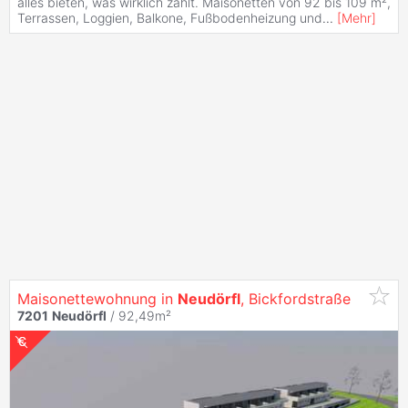
alles bieten, was wirklich zählt. Maisonetten von 92 bis 109 m²,
Terrassen, Loggien, Balkone, Fußbodenheizung und
...
[
Mehr
]
Maisonettewohnung in
Neudörfl
, Bickfordstraße
7201
Neudörfl
/ 92,49m²