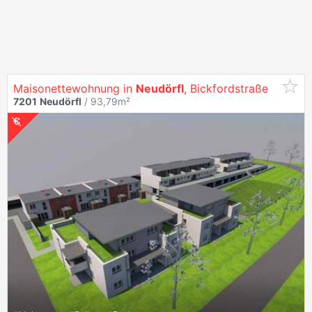
Maisonettewohnung in
Neudörfl
, Bickfordstraße
7201
Neudörfl
/ 93,79m²