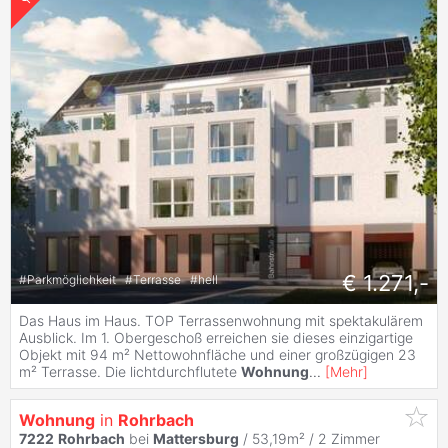
€ 1.271,-
#
Parkmöglichkeit
#
Terrasse
#
hell
Das Haus im Haus. TOP Terrassenwohnung mit spektakulärem
Ausblick. Im 1. Obergeschoß erreichen sie dieses einzigartige
Objekt mit 94 m² Nettowohnfläche und einer großzügigen 23
m² Terrasse. Die lichtdurchflutete
Wohnung
...
[
Mehr
]
Wohnung
in
Rohrbach
7222
Rohrbach
bei
Mattersburg
/ 53,19m² /
2 Zimmer