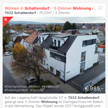
Wohnen in
Schattendorf
- 3-Zimmer-
Wohnung
im Ortszentrum
7022
Schattendorf
/ 78,51m² /
3 Zimmer
#
Dachgeschoss
#
Balkon
#
Kellerabteil
€ 985,-
#
Parkmöglichkeit
#
Terrasse
Auf der Liegenschaft Hauptstraße 117 in
7022
Schattendorf
gelangt eine 3-Zimmer-
Wohnung
im Dachgeschoss mit Balkon
in die Vermarktung. Das Objekt wurde 2021 fertiggestellt und