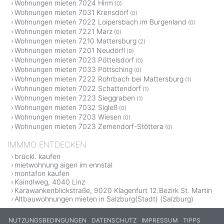
Wohnungen mieten 7024 Hirm
(0)
Wohnungen mieten 7031 Krensdorf
(0)
Wohnungen mieten 7022 Loipersbach im Burgenland
(0)
Wohnungen mieten 7221 Marz
(0)
Wohnungen mieten 7210 Mattersburg
(2)
Wohnungen mieten 7201 Neudörfl
(9)
Wohnungen mieten 7023 Pöttelsdorf
(0)
Wohnungen mieten 7033 Pöttsching
(0)
Wohnungen mieten 7222 Rohrbach bei Mattersburg
(1)
Wohnungen mieten 7022 Schattendorf
(1)
Wohnungen mieten 7223 Sieggraben
(1)
Wohnungen mieten 7032 Sigleß
(0)
Wohnungen mieten 7203 Wiesen
(0)
Wohnungen mieten 7023 Zemendorf-Stöttera
(0)
IMMMO ENTDECKEN
brückl. kaufen
mietwohnung aigen im ennstal
montafon kaufen
Kaindlweg, 4040 Linz
Karawankenblickstraße, 9020 Klagenfurt 12.Bezirk St. Martin
Altbauwohnungen mieten in Salzburg(Stadt) (Salzburg)
NUTZUNGSBEDINGUNGEN
DATENSCHUTZ
IMPRESSUM
TIPPS