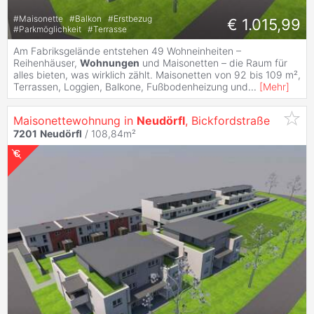
#
Maisonette
#
Balkon
#
Erstbezug
€ 1.015,99
#
Parkmöglichkeit
#
Terrasse
Am Fabriksgelände entstehen 49 Wohneinheiten –
Reihenhäuser,
Wohnungen
und Maisonetten – die Raum für
alles bieten, was wirklich zählt. Maisonetten von 92 bis 109 m²,
Terrassen, Loggien, Balkone, Fußbodenheizung und
...
[
Mehr
]
Maisonettewohnung in
Neudörfl
, Bickfordstraße
7201
Neudörfl
/ 108,84m²