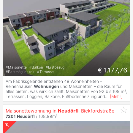
#
Maisonette
#
Balkon
#
Erstbezug
€ 1.177,76
#
Parkmöglichkeit
#
Terrasse
Am Fabriksgelände entstehen 49 Wohneinheiten –
Reihenhäuser,
Wohnungen
und Maisonetten – die Raum für
alles bieten, was wirklich zählt. Maisonetten von 92 bis 109 m²,
Terrassen, Loggien, Balkone, Fußbodenheizung und
...
[
Mehr
]
Maisonettewohnung in
Neudörfl
, Bickfordstraße
7201
Neudörfl
/ 108,99m²