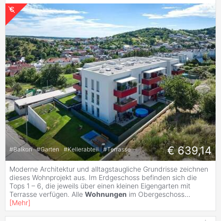
€ 639,14
#
Balkon
#
Garten
#
Kellerabteil
#
Terrasse
Moderne Architektur und alltagstaugliche Grundrisse zeichnen
dieses Wohnprojekt aus. Im Erdgeschoss befinden sich die
Tops 1 – 6, die jeweils über einen kleinen Eigengarten mit
Terrasse verfügen. Alle
Wohnungen
im Obergeschoss
...
[
Mehr
]