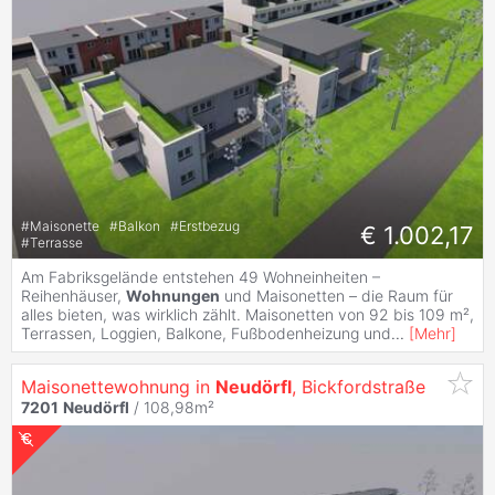
#
Maisonette
#
Balkon
#
Erstbezug
€ 1.002,17
#
Terrasse
Am Fabriksgelände entstehen 49 Wohneinheiten –
Reihenhäuser,
Wohnungen
und Maisonetten – die Raum für
alles bieten, was wirklich zählt. Maisonetten von 92 bis 109 m²,
Terrassen, Loggien, Balkone, Fußbodenheizung und
...
[
Mehr
]
Maisonettewohnung in
Neudörfl
, Bickfordstraße
7201
Neudörfl
/ 108,98m²