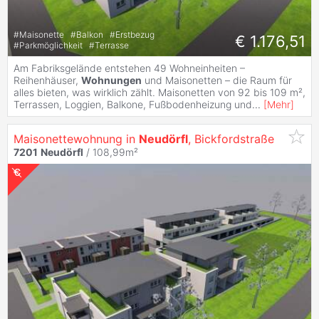
#
Maisonette
#
Balkon
#
Erstbezug
€ 1.176,51
#
Parkmöglichkeit
#
Terrasse
Am Fabriksgelände entstehen 49 Wohneinheiten –
Reihenhäuser,
Wohnungen
und Maisonetten – die Raum für
alles bieten, was wirklich zählt. Maisonetten von 92 bis 109 m²,
Terrassen, Loggien, Balkone, Fußbodenheizung und
...
[
Mehr
]
Maisonettewohnung in
Neudörfl
, Bickfordstraße
7201
Neudörfl
/ 108,99m²