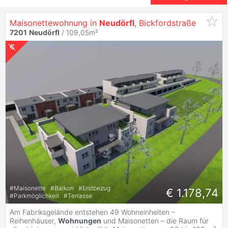
Maisonettewohnung in
Neudörfl
, Bickfordstraße
7201
Neudörfl
/ 109,05m²
#
Maisonette
#
Balkon
#
Erstbezug
€ 1.178,74
#
Parkmöglichkeit
#
Terrasse
Am Fabriksgelände entstehen 49 Wohneinheiten –
Reihenhäuser,
Wohnungen
und Maisonetten – die Raum für