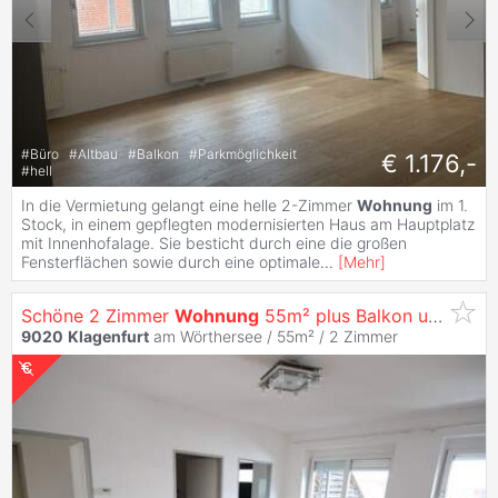
#
Büro
#
Altbau
#
Balkon
#
Parkmöglichkeit
€ 1.176,-
#
hell
In die Vermietung gelangt eine helle 2-Zimmer
Wohnung
im 1.
Stock, in einem gepflegten modernisierten Haus am Hauptplatz
mit Innenhofalage. Sie besticht durch eine die großen
Fensterflächen sowie durch eine optimale
...
[
Mehr
]
Schöne 2 Zimmer
Wohnung
55m² plus Balkon und Parkplatz in Tessendorf
9020
Klagenfurt
am Wörthersee / 55m² /
2 Zimmer