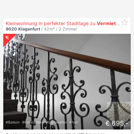
Kleinwohnung in perfekter Stadtlage zu
Vermieten
!
9020
Klagenfurt
/ 42m² /
2 Zimmer
€ 695,-
#
Balkon
#
Kellerabteil
#
barrierefrei
#
hell