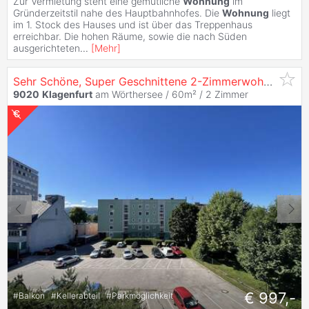
Zur Vermietung steht eine gemütliche
Wohnung
im
Gründerzeitstil nahe des Hauptbahnhofes. Die
Wohnung
liegt
im 1. Stock des Hauses und ist über das Treppenhaus
erreichbar. Die hohen Räume, sowie die nach Süden
ausgerichteten
...
[
Mehr
]
Sehr Schöne, Super Geschnittene 2-Zimmerwohnung !
9020
Klagenfurt
am Wörthersee / 60m² /
2 Zimmer
€ 997,-
#
Balkon
#
Kellerabteil
#
Parkmöglichkeit