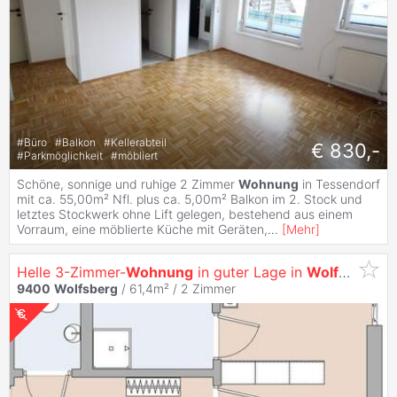
#
Büro
#
Balkon
#
Kellerabteil
€ 830,-
#
Parkmöglichkeit
#
möbliert
Schöne, sonnige und ruhige 2 Zimmer
Wohnung
in Tessendorf
mit ca. 55,00m² Nfl. plus ca. 5,00m² Balkon im 2. Stock und
letztes Stockwerk ohne Lift gelegen, bestehend aus einem
Vorraum, eine möblierte Küche mit Geräten,
...
[
Mehr
]
Helle 3-Zimmer-
Wohnung
in guter Lage in
Wolfsberg
9400
Wolfsberg
/ 61,4m² /
2 Zimmer