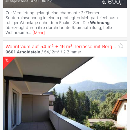
€ 690,-
#
Erdgeschoss
#
hell
#
ruhig
Zur Vermietung gelangt eine charmante 2-Zimmer-
Souterrainwohnung in einem gepflegten Mehrparteienhaus in
ruhiger Wohnlage nahe dem Faaker See. Die
Wohnung
überzeugt durch ihre durchdachte Raumaufteilung, helle
Wohnräume
...
[
Mehr
]
Wohntraum auf 54 m² + 16 m² Terrasse mit Bergblick
9601
Arnoldstein
/ 54,12m² /
2 Zimmer