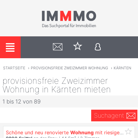
STARTSEITE
›
PROVISIONSFREIE ZWEIZIMMER WOHNUNG
›
KÄRNTEN
provisionsfreie Zweizimmer
Wohnung in Kärnten mieten
1 bis 12 von 89
Suchagent
Schöne und neu renovierte
Wohnung
mit riesiger 115m² Terrasse und Parkplatz in