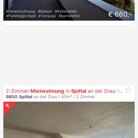
#
Ferienwohnung
#
Balkon
#
Kellerabteil
€ 660,-
#
Parkmöglichkeit
#
Terrasse
#
barrierefrei
2-Zimmer-
Mietwohnung
in
Spittal
an der Drau – Ihr neues Zuhause!
9800
Spittal
an der Drau / 65m² /
2 Zimmer