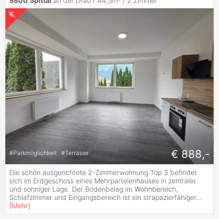
9800
Spittal
an der Drau / 44,5m² /
2 Zimmer
€ 888,-
#
Parkmöglichkeit
#
Terrasse
Die schön ausgerichtete 2-Zimmerwohnung Top 3 befindet
sich im Erdgeschoss eines Mehrparteienhauses in zentraler
und sonniger Lage. Der Bodenbelag im Wohnbereich,
Schlafzimmer und Eingangsbereich ist ein strapazierfähiger
...
[
Mehr
]