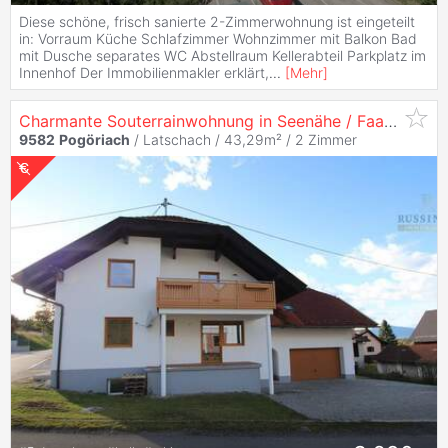
Diese schöne, frisch sanierte 2-Zimmerwohnung ist eingeteilt
in: Vorraum Küche Schlafzimmer Wohnzimmer mit Balkon Bad
mit Dusche separates WC Abstellraum Kellerabteil Parkplatz im
Innenhof Der Immobilienmakler erklärt,
...
[
Mehr
]
Charmante Souterrainwohnung in Seenähe / Faaker See
9582
Pogöriach
/ Latschach / 43,29m² /
2 Zimmer