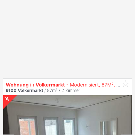
Wohnung
in
Völkermarkt
- Modernisiert, 87M², Balkon & Stellplatz Inklusive!
9100
Völkermarkt
/ 87m² /
2 Zimmer