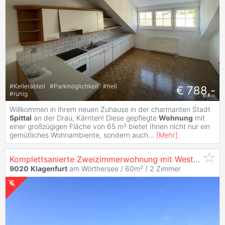
#
Kellerabteil
#
Parkmöglichkeit
#
hell
€ 788,-
#
ruhig
Willkommen in Ihrem neuen Zuhause in der charmanten Stadt
Spittal
an der Drau, Kärnten! Diese gepflegte
Wohnung
mit
einer großzügigen Fläche von 65 m² bietet Ihnen nicht nur ein
gemütliches Wohnambiente, sondern auch
...
[
Mehr
]
Komplettsanierte Zweizimmerwohnung mit Westloggia und Fernsicht Nahe der Innenstadt
9020
Klagenfurt
am Wörthersee / 60m² /
2 Zimmer