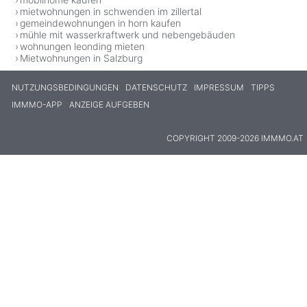
mietwohnungen in schwenden im zillertal
gemeindewohnungen in horn kaufen
mühle mit wasserkraftwerk und nebengebäuden
wohnungen leonding mieten
Mietwohnungen in Salzburg
NUTZUNGSBEDINGUNGEN
DATENSCHUTZ
IMPRESSUM
TIPPS
IMMMO-APP
ANZEIGE AUFGEBEN
COPYRIGHT 2009-2026 IMMMO.AT