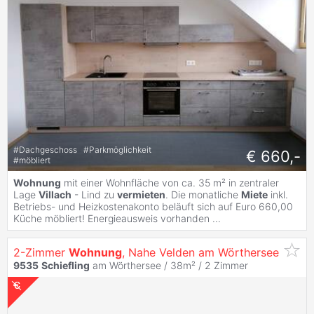
#
Dachgeschoss
#
Parkmöglichkeit
€ 660,-
#
möbliert
Wohnung
mit einer Wohnfläche von ca. 35 m² in zentraler
Lage
Villach
- Lind zu
vermieten
. Die monatliche
Miete
inkl.
Betriebs- und Heizkostenakonto beläuft sich auf Euro 660,00
Küche möbliert! Energieausweis vorhanden ...
2-Zimmer
Wohnung
, Nahe Velden am Wörthersee
9535
Schiefling
am Wörthersee / 38m² /
2 Zimmer