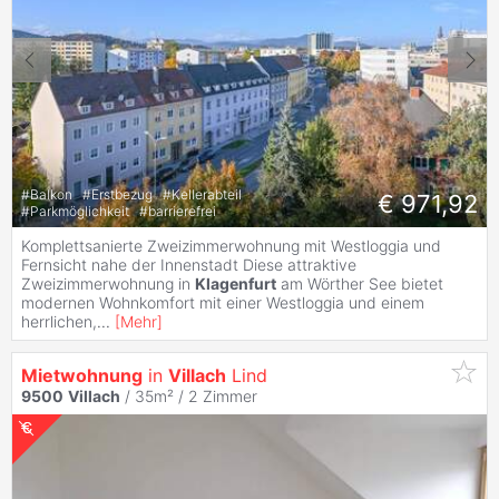
#
Balkon
#
Erstbezug
#
Kellerabteil
€ 971,92
#
Parkmöglichkeit
#
barrierefrei
Komplettsanierte Zweizimmerwohnung mit Westloggia und
Fernsicht nahe der Innenstadt Diese attraktive
Zweizimmerwohnung in
Klagenfurt
am Wörther See bietet
modernen Wohnkomfort mit einer Westloggia und einem
herrlichen,
...
[
Mehr
]
Mietwohnung
in
Villach
Lind
9500
Villach
/ 35m² /
2 Zimmer