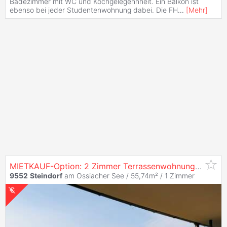
Badezimmer mit WC und Kochgelegennheit. Ein Balkon ist
ebenso bei jeder Studentenwohnung dabei. Die FH
...
[
Mehr
]
MIETKAUF-Option: 2 Zimmer Terrassenwohnung mit Seeblick & Seezugang
9552
Steindorf
am Ossiacher See / 55,74m² /
1 Zimmer