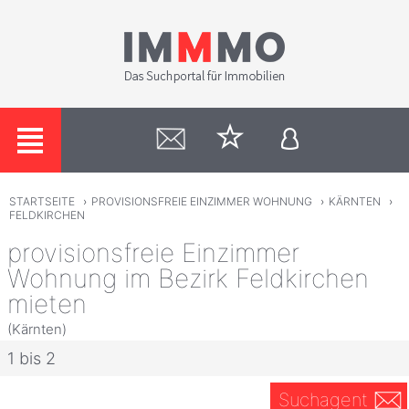
STARTSEITE
›
PROVISIONSFREIE EINZIMMER WOHNUNG
›
KÄRNTEN
›
FELDKIRCHEN
provisionsfreie Einzimmer
Wohnung im Bezirk Feldkirchen
mieten
(Kärnten)
1 bis 2
Suchagent