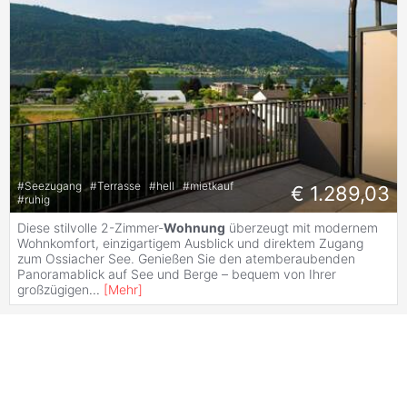
#
Seezugang
#
Terrasse
#
hell
#
mietkauf
€ 1.289,03
#
ruhig
Diese stilvolle 2-Zimmer-
Wohnung
überzeugt mit modernem
Wohnkomfort, einzigartigem Ausblick und direktem Zugang
zum Ossiacher See. Genießen Sie den atemberaubenden
Panoramablick auf See und Berge – bequem von Ihrer
großzügigen
...
[
Mehr
]