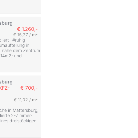
rsburg
€ 1.260,-
€ 15,37 / m²
liert
#
ruhig
maufteilung in
h nahe dem Zentrum
 (14m2) und
rsburg
KFZ-
€ 700,-
€ 11,02 / m²
he in Mattersburg,
blierte 2-Zimmer-
ines dreistöckigen