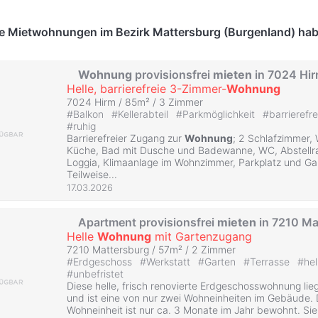
te Mietwohnungen im Bezirk Mattersburg (Burgenland) hab
Wohnung
provisionsfrei
mieten
in 7024 Hi
Helle, barrierefreie 3-Zimmer-
Wohnung
7024 Hirm / 85m² /
3 Zimmer
#
Balkon
#
Kellerabteil
#
Parkmöglichkeit
#
barrierefr
#
ruhig
Barrierefreier Zugang zur
Wohnung
; 2 Schlafzimmer,
Küche, Bad mit Dusche und Badewanne, WC, Abstellrau
Loggia, Klimaanlage im Wohnzimmer, Parkplatz und Gar
Teilweise...
17.03.2026
Apartment provisionsfrei
mieten
in 7210 Ma
Helle
Wohnung
mit Gartenzugang
7210 Mattersburg / 57m² /
2 Zimmer
#
Erdgeschoss
#
Werkstatt
#
Garten
#
Terrasse
#
hel
#
unbefristet
Diese helle, frisch renovierte Erdgeschosswohnung lie
und ist eine von nur zwei Wohneinheiten im Gebäude. 
Wohneinheit ist nur ca. 3 Monate im Jahr bewohnt. Sie 