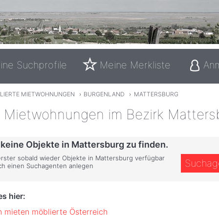
ine Suchprofile
Meine Merkliste
An
LIERTE MIETWOHNUNGEN
›
BURGENLAND
›
MATTERSBURG
e Mietwohnungen im Bezirk Matters
 keine Objekte in Mattersburg zu finden.
 erster sobald wieder Objekte in Mattersburg verfügbar
Suchag
ich einen Suchagenten anlegen
s hier:
mieten möblierte Österreich