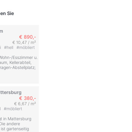
en Sie
rm
€ 890,-
€ 10,47 / m²
ei
#
hell
#
möbliert
 Wohn-/Esszimmer u.
m, Kellerabteil,
agen-Abstellplatz;
ttersburg
€ 380,-
€ 6,67 / m²
l
#
möbliert
gt in Mattersburg
Die andere
ist gartenseitig