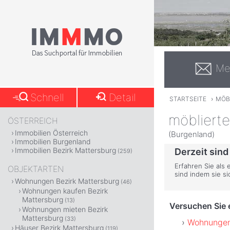
Me
Schnell
Detail
STARTSEITE
›
MÖB
möbliert
ÖSTERREICH
Immobilien Österreich
(Burgenland)
Immobilien Burgenland
Immobilien Bezirk Mattersburg
Derzeit sind
(259)
Erfahren Sie als
OBJEKTARTEN
sind indem sie s
Wohnungen Bezirk Mattersburg
(46)
Wohnungen kaufen Bezirk
Mattersburg
(13)
Versuchen Sie e
Wohnungen mieten Bezirk
Mattersburg
(33)
Wohnungen 
Häuser Bezirk Mattersburg
(119)