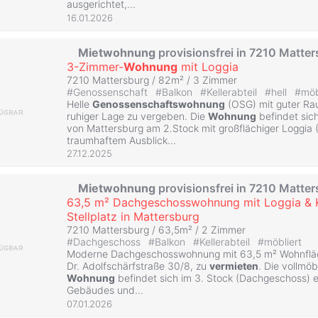
ausgerichtet,...
16.01.2026
Mietwohnung
provisionsfrei in 7210 Matte
3-Zimmer-
Wohnung
mit Loggia
7210 Mattersburg / 82m² /
3 Zimmer
#
Genossenschaft
#
Balkon
#
Kellerabteil
#
hell
#
möb
Helle
Genossenschaftswohnung
(OSG) mit guter Rau
ruhiger Lage zu vergeben. Die
Wohnung
befindet sic
von Mattersburg am 2.Stock mit großflächiger Loggia
traumhaftem Ausblick...
27.12.2025
Mietwohnung
provisionsfrei in 7210 Matte
63,5 m² Dachgeschosswohnung mit Loggia & 
Stellplatz in Mattersburg
7210 Mattersburg / 63,5m² /
2 Zimmer
#
Dachgeschoss
#
Balkon
#
Kellerabteil
#
möbliert
Moderne Dachgeschosswohnung mit 63,5 m² Wohnfläc
Dr. Adolfschärfstraße 30/8, zu
vermieten
. Die vollmö
Wohnung
befindet sich im 3. Stock (Dachgeschoss) e
Gebäudes und...
07.01.2026