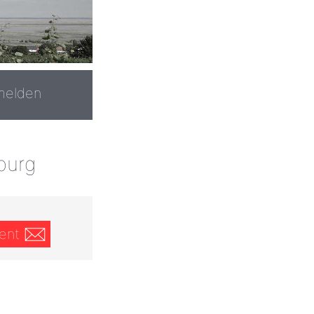
melden
burg
ent