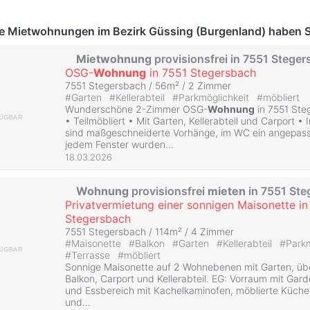
te Mietwohnungen im Bezirk Güssing (Burgenland) haben S
Mietwohnung
provisionsfrei in 7551 Stege
OSG-
Wohnung
in 7551 Stegersbach
7551 Stegersbach / 56m² /
2 Zimmer
#
Garten
#
Kellerabteil
#
Parkmöglichkeit
#
möbliert
Wunderschöne 2-Zimmer OSG-
Wohnung
in 7551 Ste
• Teilmöbliert • Mit Garten, Kellerabteil und Carport 
sind maßgeschneiderte Vorhänge, im WC ein angepasst
jedem Fenster wurden...
18.03.2026
Wohnung
provisionsfrei
mieten
in 7551 Ste
Privatvermietung einer sonnigen Maisonette in
Stegersbach
7551 Stegersbach / 114m² /
4 Zimmer
#
Maisonette
#
Balkon
#
Garten
#
Kellerabteil
#
Parkm
#
Terrasse
#
möbliert
Sonnige Maisonette auf 2 Wohnebenen mit Garten, üb
Balkon, Carport und Kellerabteil. EG: Vorraum mit Ga
und Essbereich mit Kachelkaminofen, möblierte Küche 
und...