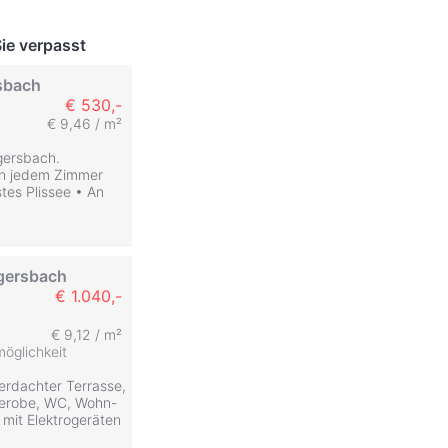
ie verpasst
rsbach
€ 530,-
€ 9,46 / m²
gersbach.
• In jedem Zimmer
es Plissee • An
gersbach
€ 1.040,-
€ 9,12 / m²
öglichkeit
erdachter Terrasse,
rderobe, WC, Wohn-
mit Elektrogeräten