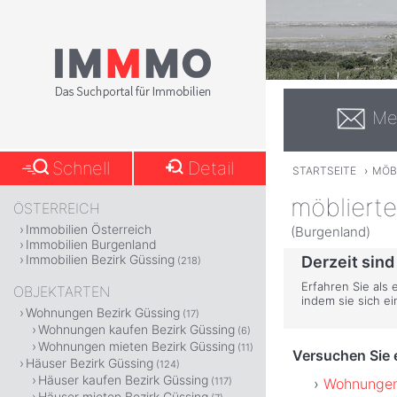
Me
Schnell
Detail
STARTSEITE
›
MÖB
möbliert
ÖSTERREICH
Immobilien Österreich
(Burgenland)
Immobilien Burgenland
Immobilien Bezirk Güssing
Derzeit sind
(218)
Erfahren Sie als 
OBJEKTARTEN
indem sie sich e
Wohnungen Bezirk Güssing
(17)
Wohnungen kaufen Bezirk Güssing
(6)
Wohnungen mieten Bezirk Güssing
(11)
Versuchen Sie e
Häuser Bezirk Güssing
(124)
Häuser kaufen Bezirk Güssing
Wohnungen 
(117)
Häuser mieten Bezirk Güssing