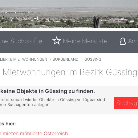
ine Suchprofile
Meine Merkliste
An
LIERTE MIETWOHNUNGEN
›
BURGENLAND
›
GÜSSING
e Mietwohnungen im Bezirk Güssing
 keine Objekte in Güssing zu finden.
erster sobald wieder Objekte in Güssing verfügbar sind
Suchag
inen Suchagenten anlegen
s hier:
mieten möblierte Österreich