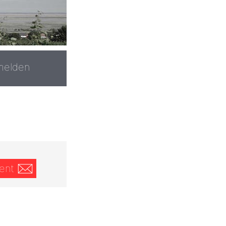
melden
ent