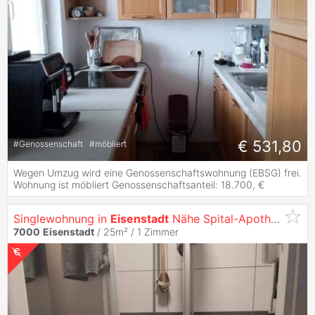
€ 531,80
#
Genossenschaft
#
möbliert
Wegen Umzug wird eine Genossenschaftswohnung (EBSG) frei.
Wohnung ist möbliert Genossenschaftsanteil: 18.700, €
Singlewohnung in
Eisenstadt
Nähe Spital-Apotheke
7000
Eisenstadt
/ 25m² /
1 Zimmer