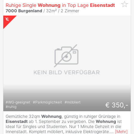
Ruhige Single
Wohnung
in Top Lage
Eisenstadt
7000
Burgenland
/ 32m² /
2 Zimmer
#
WG-geeignet
#
Parkmöglichkeit
#
möbliert
€ 350,-
#
ruhig
Gemütliche 32qm
Wohnung
, günstig in ruhiger Grünlage in
Eisenstadt
ab 1. September zu vergeben. Die
Wohnung
ist
ideal für Singles und Studenten. Nur 1 Minute Gehzeit in die
Innenstadt. Komplett möbliert, inklusive Elektrogeräte.
...
[
Mehr
]