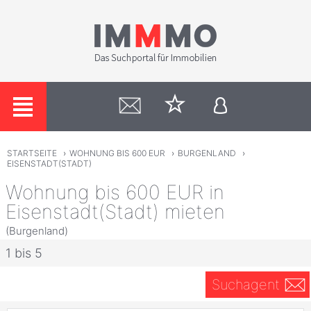
STARTSEITE
›
WOHNUNG BIS 600 EUR
›
BURGENLAND
›
EISENSTADT(STADT)
Wohnung bis 600 EUR in
Eisenstadt(Stadt) mieten
(Burgenland)
1 bis 5
Suchagent