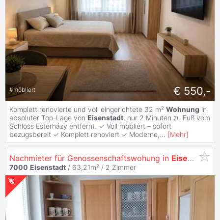
€ 550,-
#
möbliert
Komplett renovierte und voll eingerichtete 32 m²
Wohnung
in
absoluter Top-Lage von
Eisenstadt
, nur 2 Minuten zu Fuß vom
Schloss Esterházy entfernt. ✓ Voll möbliert – sofort
bezugsbereit ✓ Komplett renoviert ✓ Moderne,
...
[
Mehr
]
Nachmieter für Genossenschaftswohung in
Eisenstadt
g
7000
Eisenstadt
/ 63,21m² /
2 Zimmer