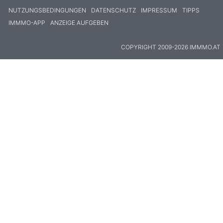
NUTZUNGSBEDINGUNGEN
DATENSCHUTZ
IMPRESSUM
TIPPS
IMMMO-APP
ANZEIGE AUFGEBEN
COPYRIGHT 2009-2026 IMMMO.AT