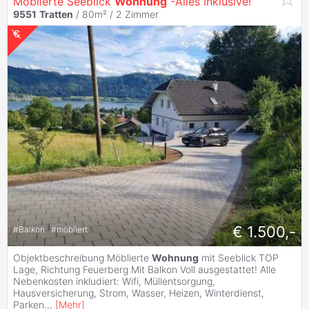
Möblierte Seeblick
Wohnung
-Alles Inklusive!
9551
Tratten
/ 80m² /
2 Zimmer
€ 1.500,-
#
Balkon
#
möbliert
Objektbeschreibung Möblierte
Wohnung
mit Seeblick TOP
Lage, Richtung Feuerberg Mit Balkon Voll ausgestattet! Alle
Nebenkosten inkludiert: Wifi, Müllentsorgung,
Hausversicherung, Strom, Wasser, Heizen, Winterdienst,
Parken
...
[
Mehr
]