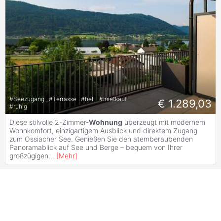
#
Seezugang
#
Terrasse
#
hell
#
mietkauf
€ 1.289,03
#
ruhig
Diese stilvolle 2-Zimmer-
Wohnung
überzeugt mit modernem
Wohnkomfort, einzigartigem Ausblick und direktem Zugang
zum Ossiacher See. Genießen Sie den atemberaubenden
Panoramablick auf See und Berge – bequem von Ihrer
großzügigen
...
[
Mehr
]