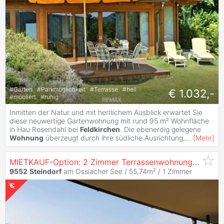
#
Garten
#
Parkmöglichkeit
#
Terrasse
#
hell
€ 1.032,-
#
möbliert
#
ruhig
Inmitten der Natur und mit herrlichem Ausblick erwartet Sie
diese neuwertige Gartenwohnung mit rund 95 m² Wohnfläche
in Hau Rosendahl bei
Feldkirchen
. Die ebenerdig gelegene
Wohnung
überzeugt durch ihre südliche Ausrichtung,
...
[
Mehr
]
MIETKAUF-Option: 2 Zimmer Terrassenwohnung mit Seeblick & Seezugang
9552
Steindorf
am Ossiacher See / 55,74m² /
1 Zimmer