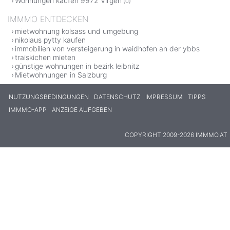
Wohnungen kaufen 9972 Virgen
(0)
IMMMO ENTDECKEN
mietwohnung kolsass und umgebung
nikolaus pytty kaufen
immobilien von versteigerung in waidhofen an der ybbs
traiskichen mieten
günstige wohnungen in bezirk leibnitz
Mietwohnungen in Salzburg
NUTZUNGSBEDINGUNGEN
DATENSCHUTZ
IMPRESSUM
TIPPS
IMMMO-APP
ANZEIGE AUFGEBEN
COPYRIGHT 2009-2026 IMMMO.AT