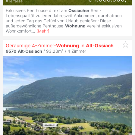
#
Terrasse
Exklusives Penthouse direkt am
Ossiacher
See -
Lebensqualität zu jeder Jahreszeit Ankommen, durchatmen
und jeden Tag das Gefühl von Urlaub genießen: Diese
außergewöhnliche Penthouse-
Wohnung
vereint exklusiven
Wohnkomfort
...
[
Mehr
]
Geräumige 4-Zimmer-
Wohnung
in
Alt
-
Ossiach
mit Balkon und Seeblick
9570
Alt
-
Ossiach
/ 93,23m² /
4 Zimmer