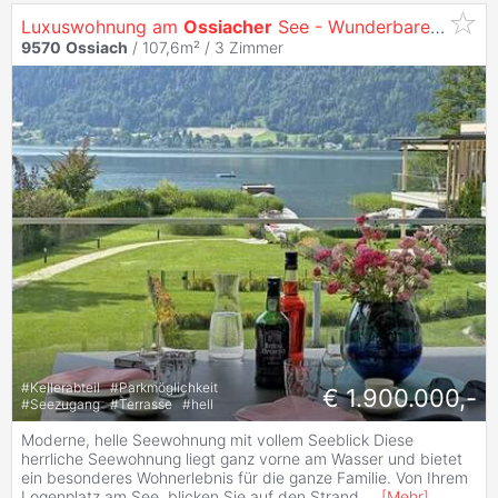
Luxuswohnung am
Ossiacher
See - Wunderbare
Wohnu
9570
Ossiach
/ 107,6m² /
3 Zimmer
#
Kellerabteil
#
Parkmöglichkeit
€ 1.900.000,-
#
Seezugang
#
Terrasse
#
hell
Moderne, helle Seewohnung mit vollem Seeblick Diese
herrliche Seewohnung liegt ganz vorne am Wasser und bietet
ein besonderes Wohnerlebnis für die ganze Familie. Von Ihrem
Logenplatz am See, blicken Sie auf den Strand,
...
[
Mehr
]