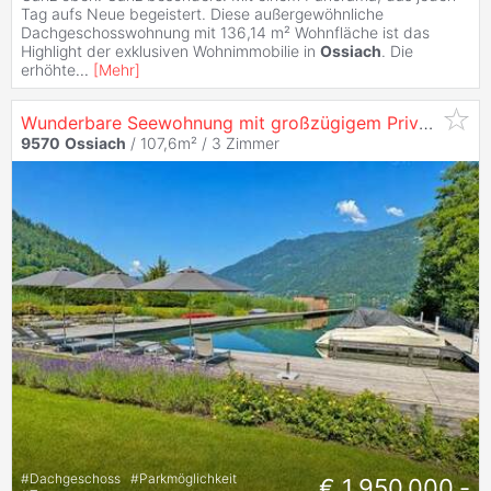
Tag aufs Neue begeistert. Diese außergewöhnliche
Dachgeschosswohnung mit 136,14 m² Wohnfläche ist das
Highlight der exklusiven Wohnimmobilie in
Ossiach
. Die
erhöhte
...
[
Mehr
]
Wunderbare Seewohnung mit großzügigem Privatstrand und eigener Marina
9570
Ossiach
/ 107,6m² /
3 Zimmer
#
Dachgeschoss
#
Parkmöglichkeit
€ 1.950.000,-