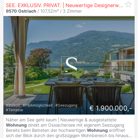
SEE. EXKLUSIV. PRIVAT. | Neuwertige Designerwohnung direkt am Ossiachersee | Eigener Seezugang
9570
Ostriach
/ 107,52m² /
3 Zimmer
#
Balkon
#
Parkmöglichkeit
#
Seezugang
€ 1.900.000,-
#
Terrasse
Näher am See geht kaum | Neuwertige & ausgestattete
Wohnung
direkt am Ossiachersee mit eigenem Seezugang
Bereits beim Betreten der hochwertigen
Wohnung
eröffnet
sich der Blick durch den großzügigen Wohnbereich bis hinaus
...