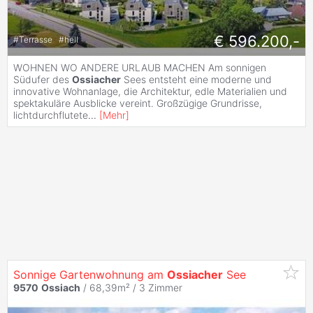
€ 596.200,-
#
Terrasse
#
hell
WOHNEN WO ANDERE URLAUB MACHEN Am sonnigen
Südufer des
Ossiacher
Sees entsteht eine moderne und
innovative Wohnanlage, die Architektur, edle Materialien und
spektakuläre Ausblicke vereint. Großzügige Grundrisse,
lichtdurchflutete
...
[
Mehr
]
Sonnige Gartenwohnung am
Ossiacher
See
9570
Ossiach
/ 68,39m² /
3 Zimmer