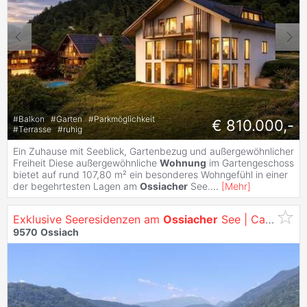
#
Balkon
#
Garten
#
Parkmöglichkeit
€ 810.000,-
#
Terrasse
#
ruhig
Ein Zuhause mit Seeblick, Gartenbezug und außergewöhnlicher
Freiheit Diese außergewöhnliche
Wohnung
im Gartengeschoss
bietet auf rund 107,80 m² ein besonderes Wohngefühl in einer
der begehrtesten Lagen am
Ossiacher
See.
...
[
Mehr
]
Exklusive Seeresidenzen am
Ossiacher
See | Ca. 107 - 136 m² | Seltene Zweitwohnsitzwidmung | Beeindruckender Panoramablick
9570
Ossiach