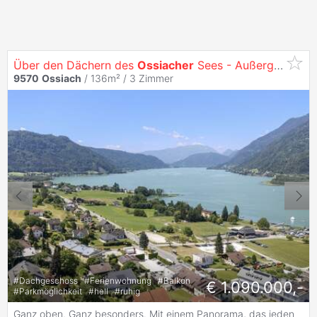
Über den Dächern des
Ossiacher
Sees - Außergewöhnliche Dachgeschosswohnung mit Einzigartigem Panoramablick
9570
Ossiach
/ 136m² /
3 Zimmer
#
Dachgeschoss
#
Ferienwohnung
#
Balkon
€ 1.090.000,-
#
Parkmöglichkeit
#
hell
#
ruhig
Ganz oben. Ganz besonders. Mit einem Panorama, das jeden