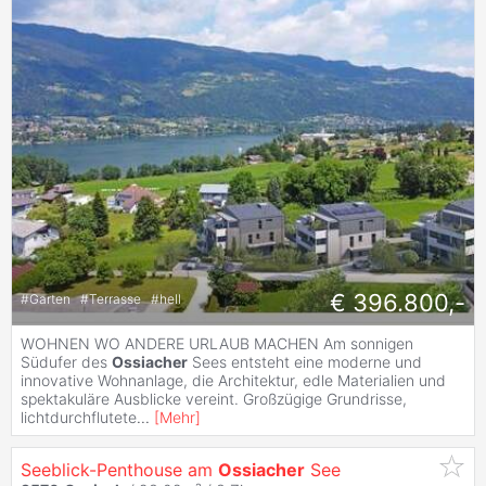
€ 396.800,-
#
Garten
#
Terrasse
#
hell
WOHNEN WO ANDERE URLAUB MACHEN Am sonnigen
Südufer des
Ossiacher
Sees entsteht eine moderne und
innovative Wohnanlage, die Architektur, edle Materialien und
spektakuläre Ausblicke vereint. Großzügige Grundrisse,
lichtdurchflutete
...
[
Mehr
]
Seeblick-Penthouse am
Ossiacher
See