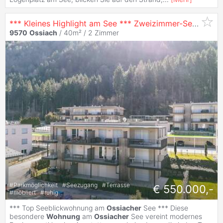
*** Kleines Highlight am See *** Zweizimmer-Seewohnung am
9570
Ossiach
/ 40m² /
2 Zimmer
#
Parkmöglichkeit
#
Seezugang
#
Terrasse
€ 550.000,-
#
möbliert
#
ruhig
*** Top Seeblickwohnung am
Ossiacher
See *** Diese
besondere
Wohnung
am
Ossiacher
See vereint modernes