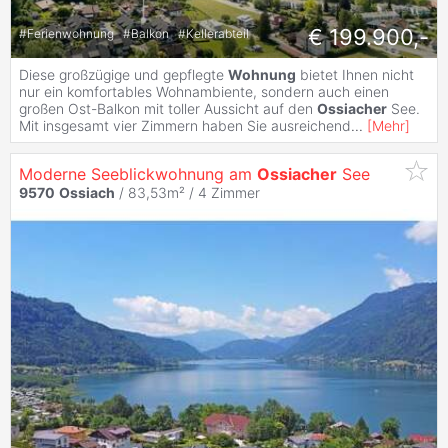
€ 199.900,-
#
Ferienwohnung
#
Balkon
#
Kellerabteil
Diese großzügige und gepflegte
Wohnung
bietet Ihnen nicht
nur ein komfortables Wohnambiente, sondern auch einen
großen Ost-Balkon mit toller Aussicht auf den
Ossiacher
See.
Mit insgesamt vier Zimmern haben Sie ausreichend
...
[
Mehr
]
Moderne Seeblickwohnung am
Ossiacher
See
9570
Ossiach
/ 83,53m² /
4 Zimmer