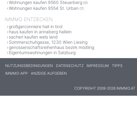
Wohnungen kaufen 9560 Steuerberg
(0)
Wohnungen kaufen 9554 St. Urban
(7)
IMMMO ENTDECKEN
großgarconniere hall in tirol
haus kaufen in annaberg hallein
sacherl kaufen wels land
Sommerschuhgasse, 1230 Wien Liesing
genossenschaftsreihenhaus bezirk mödling
Eigentumswohnungen in Salzburg
NUTZUNGSBEDINGUNGEN
DATENSCHUTZ
IMPRESSUM
TIPPS
IMMMO-APP
ANZEIGE AUFGEBEN
COPYRIGHT 2009-2026 IMMMO.AT