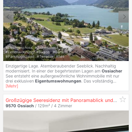
#
Dachgeschoss
#
Erdgeschoss
#
Ferienwohnung
#
Balkon
#
Garten
#
Parkmöglichkeit
#
Terrasse
#
hell
Einzigartige Lage. Atemberaubender Seeblick. Nachhaltig
modernisiert. In einer der begehrtesten Lagen am
Ossiacher
See entsteht eine außergewöhnliche Wohnimmobilie mit nur
drei exklusiven
Eigentumswohnungen
. Das vollständig
...
[
Mehr
]
Großzügige Seeresidenz mit Panoramablick und Zweitwohnsitzwidmung
9570
Ossiach
/ 129m² /
4 Zimmer