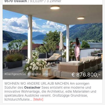
9570
Ossiach
/ 93,02m² /
3 Zimmer
€ 876.800,-
#
Dachgeschoss
#
Terrasse
#
hell
WOHNEN WO ANDERE URLAUB MACHEN Am sonnigen
Südufer des
Ossiacher
Sees entsteht eine moderne und
innovative Wohnanlage, die Architektur, edle Materialien und
spektakuläre Ausblicke vereint. Großzügige Grundrisse,
lichtdurchflutete
...
[
Mehr
]