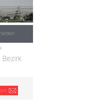
melden
G
 Bezirk
ent