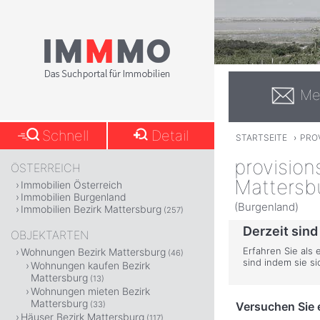
Me
Schnell
Detail
STARTSEITE
›
PROV
provisio
ÖSTERREICH
Mattersb
Immobilien Österreich
Immobilien Burgenland
(Burgenland)
Immobilien Bezirk Mattersburg
(257)
Derzeit sind
OBJEKTARTEN
Erfahren Sie als
Wohnungen Bezirk Mattersburg
(46)
sind indem sie s
Wohnungen kaufen Bezirk
Mattersburg
(13)
Wohnungen mieten Bezirk
Mattersburg
Versuchen Sie e
(33)
Häuser Bezirk Mattersburg
(117)