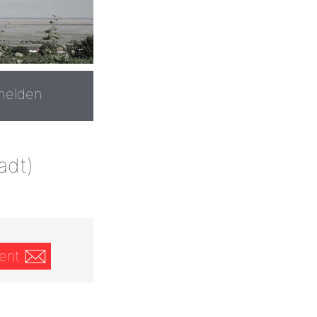
melden
adt)
ent