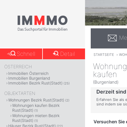
Me
Schnell
Detail
STARTSEITE
›
WOH
Wohnung 
ÖSTERREICH
kaufen
Immobilien Österreich
Immobilien Burgenland
(Burgenland)
Immobilien Bezirk Rust(Stadt)
(25)
Derzeit sind
OBJEKTARTEN
Erfahren Sie als 
Wohnungen Bezirk Rust(Stadt)
(2)
sind indem sie s
Wohnungen kaufen Bezirk
Rust(Stadt)
(1)
Wohnungen mieten Bezirk
Rust(Stadt)
Versuchen Sie e
(1)
Häuser Bezirk Rust(Stadt)
(22)