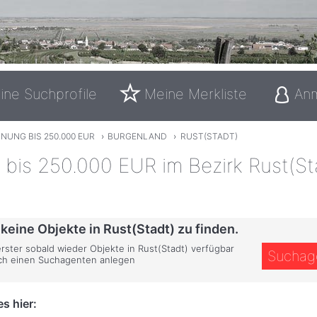
ine Suchprofile
Meine Merkliste
An
NUNG BIS 250.000 EUR
›
BURGENLAND
›
RUST(STADT)
bis 250.000 EUR im Bezirk Rust(St
 keine Objekte in Rust(Stadt) zu finden.
erster sobald wieder Objekte in Rust(Stadt) verfügbar
Suchag
ich einen Suchagenten anlegen
s hier: